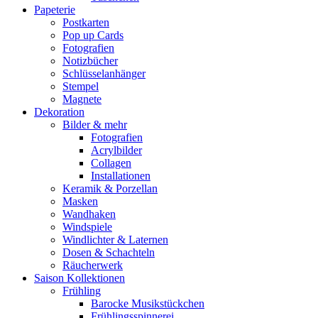
Papeterie
Postkarten
Pop up Cards
Fotografien
Notizbücher
Schlüsselanhänger
Stempel
Magnete
Dekoration
Bilder & mehr
Fotografien
Acrylbilder
Collagen
Installationen
Keramik & Porzellan
Masken
Wandhaken
Windspiele
Windlichter & Laternen
Dosen & Schachteln
Räucherwerk
Saison Kollektionen
Frühling
Barocke Musikstückchen
Frühlingsspinnerei