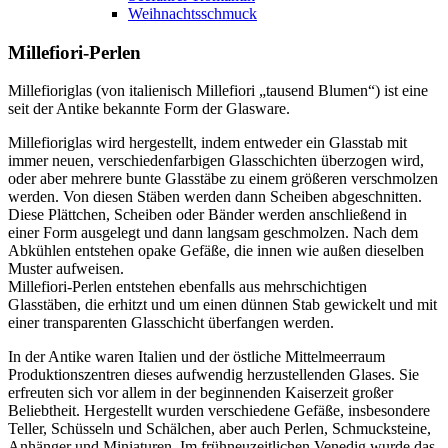
Weihnachtsschmuck
Millefiori-Perlen
Millefioriglas (von italienisch Millefiori „tausend Blumen“) ist eine
seit der Antike bekannte Form der Glasware.
Millefioriglas wird hergestellt, indem entweder ein Glasstab mit
immer neuen, verschiedenfarbigen Glasschichten überzogen wird,
oder aber mehrere bunte Glasstäbe zu einem größeren verschmolzen
werden. Von diesen Stäben werden dann Scheiben abgeschnitten.
Diese Plättchen, Scheiben oder Bänder werden anschließend in
einer Form ausgelegt und dann langsam geschmolzen. Nach dem
Abkühlen entstehen opake Gefäße, die innen wie außen dieselben
Muster aufweisen.
Millefiori-Perlen entstehen ebenfalls aus mehrschichtigen
Glasstäben, die erhitzt und um einen dünnen Stab gewickelt und mit
einer transparenten Glasschicht überfangen werden.
In der Antike waren Italien und der östliche Mittelmeerraum
Produktionszentren dieses aufwendig herzustellenden Glases. Sie
erfreuten sich vor allem in der beginnenden Kaiserzeit großer
Beliebtheit. Hergestellt wurden verschiedene Gefäße, insbesondere
Teller, Schüsseln und Schälchen, aber auch Perlen, Schmucksteine,
Anhänger und Miniaturen. Im frühneuzeitlichen Venedig wurde das