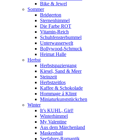
Bike & Jewel
Sommer
Bridgerton
Sternenhimmel
Die Farbe ROT
Vitamin-Reich
Schuhfensterbummel
Unterwasserwelt
Bollywood-Schmuck
Heimat Halle
Herbst
Herbstspaziergang
Kiesel, Sand & Meer
Steinzeit
Herbstzeitlos
Kaffee & Schokolade
Hommage á Klimt
Miniaturkunststückchen
Winter
It’s KUHL, Girl!
Winterhimmel
My Valentine
Aus dem Märchenland
Maskenball
Seefahrer-Romantik