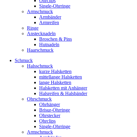
Ohrclips
Single-Ohrringe
Armschmuck
Armbänder
Armreifen
Ringe
Anstecknadeln
Broschen & Pins
Hutnadeln
Haarschmuck
Schmuck
Halsschmuck
kurze Halsketten
mittellange Halsketten
lange Halsketten
Halsketten mit Anhänger
Halsreifen & Halsbänder
Ohrschmuck
Ohrhänger
Brisur-Ohrringe
Ohrstecker
Ohrclips
Single-Ohrringe
Armschmuck