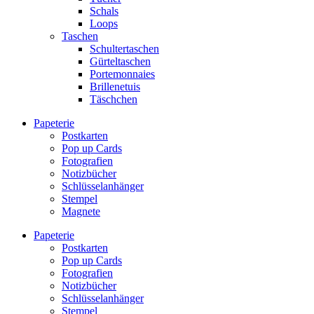
Schals
Loops
Taschen
Schultertaschen
Gürteltaschen
Portemonnaies
Brillenetuis
Täschchen
Papeterie
Postkarten
Pop up Cards
Fotografien
Notizbücher
Schlüsselanhänger
Stempel
Magnete
Papeterie
Postkarten
Pop up Cards
Fotografien
Notizbücher
Schlüsselanhänger
Stempel