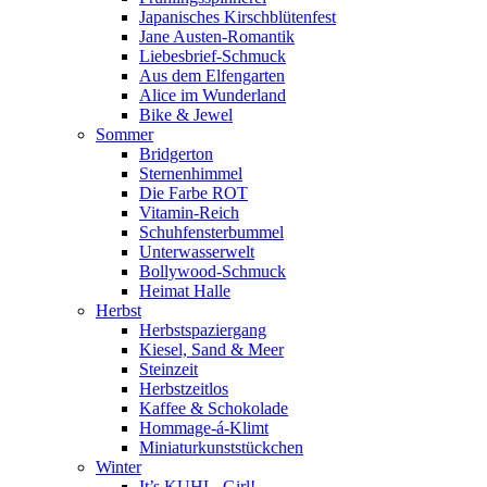
Japanisches Kirschblütenfest
Jane Austen-Romantik
Liebesbrief-Schmuck
Aus dem Elfengarten
Alice im Wunderland
Bike & Jewel
Sommer
Bridgerton
Sternenhimmel
Die Farbe ROT
Vitamin-Reich
Schuhfensterbummel
Unterwasserwelt
Bollywood-Schmuck
Heimat Halle
Herbst
Herbstspaziergang
Kiesel, Sand & Meer
Steinzeit
Herbstzeitlos
Kaffee & Schokolade
Hommage-á-Klimt
Miniaturkunststückchen
Winter
It’s KUHL, Girl!