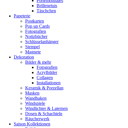
Portemonnaies
Brillenetuis
Täschchen
Papeterie
Postkarten
Pop up Cards
Fotografien
Notizbücher
Schlüsselanhänger
Stempel
Magnete
Dekoration
Bilder & mehr
Fotografien
Acrylbilder
Collagen
Installationen
Keramik & Porzellan
Masken
Wandhaken
Windspiele
Windlichter & Laternen
Dosen & Schachteln
Räucherwerk
Saison Kollektionen