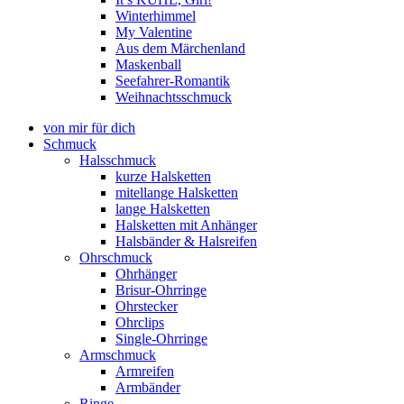
Winterhimmel
My Valentine
Aus dem Märchenland
Maskenball
Seefahrer-Romantik
Weihnachtsschmuck
von mir für dich
Schmuck
Halsschmuck
kurze Halsketten
mitellange Halsketten
lange Halsketten
Halsketten mit Anhänger
Halsbänder & Halsreifen
Ohrschmuck
Ohrhänger
Brisur-Ohrringe
Ohrstecker
Ohrclips
Single-Ohrringe
Armschmuck
Armreifen
Armbänder
Ringe