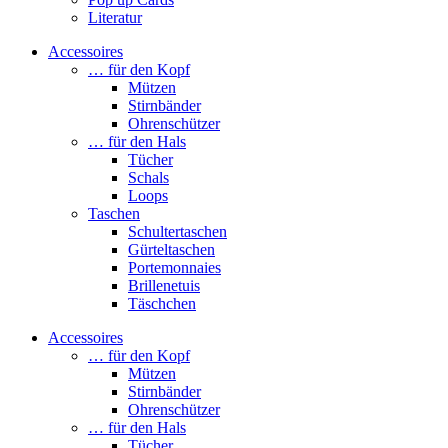
Literatur
Accessoires
… für den Kopf
Mützen
Stirnbänder
Ohrenschützer
… für den Hals
Tücher
Schals
Loops
Taschen
Schultertaschen
Gürteltaschen
Portemonnaies
Brillenetuis
Täschchen
Accessoires
… für den Kopf
Mützen
Stirnbänder
Ohrenschützer
… für den Hals
Tücher