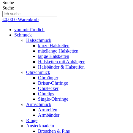
Suche
Suche
€
0,00
0
Warenkorb
von mir für dich
Schmuck
Halsschmuck
kurze Halsketten
mitellange Halsketten
lange Halsketten
Halsketten mit Anhänger
Halsbänder & Halsreifen
Ohrschmuck
Ohrhänger
Brisur-Ohrringe
Ohrstecker
Ohrclips
Single-Ohrringe
Armschmuck
Armreifen
Armbänder
Ringe
Anstecknadeln
Broschen & Pins