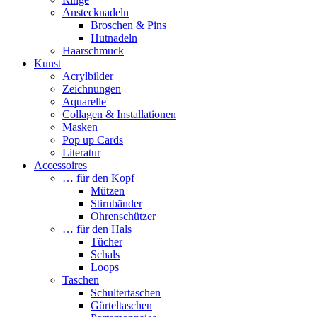
Anstecknadeln
Broschen & Pins
Hutnadeln
Haarschmuck
Kunst
Acrylbilder
Zeichnungen
Aquarelle
Collagen & Installationen
Masken
Pop up Cards
Literatur
Accessoires
… für den Kopf
Mützen
Stirnbänder
Ohrenschützer
… für den Hals
Tücher
Schals
Loops
Taschen
Schultertaschen
Gürteltaschen