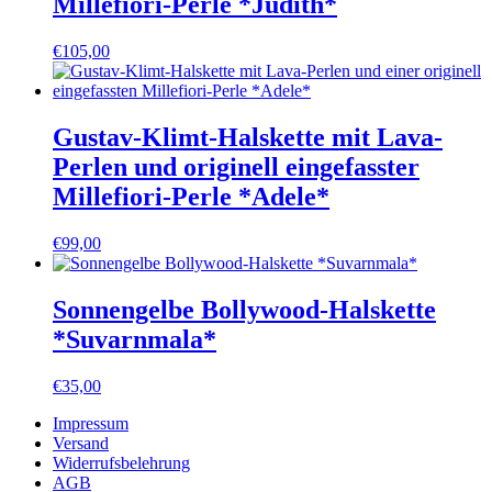
Millefiori-Perle *Judith*
€
105,00
Gustav-Klimt-Halskette mit Lava-
Perlen und originell eingefasster
Millefiori-Perle *Adele*
€
99,00
Sonnengelbe Bollywood-Halskette
*Suvarnmala*
€
35,00
Impressum
Versand
Widerrufsbelehrung
AGB