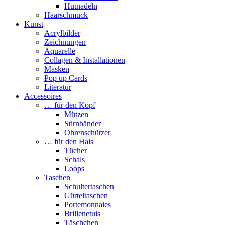
Hutnadeln
Haarschmuck
Kunst
Acrylbilder
Zeichnungen
Aquarelle
Collagen & Installationen
Masken
Pop up Cards
Literatur
Accessoires
… für den Kopf
Mützen
Stirnbänder
Ohrenschützer
… für den Hals
Tücher
Schals
Loops
Taschen
Schultertaschen
Gürteltaschen
Portemonnaies
Brillenetuis
Täschchen