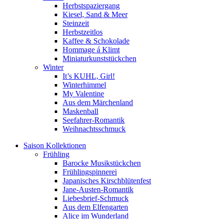
Herbstspaziergang
Kiesel, Sand & Meer
Steinzeit
Herbstzeitlos
Kaffee & Schokolade
Hommage á Klimt
Miniaturkunststückchen
Winter
It’s KUHL, Girl!
Winterhimmel
My Valentine
Aus dem Märchenland
Maskenball
Seefahrer-Romantik
Weihnachtsschmuck
Saison Kollektionen
Frühling
Barocke Musikstückchen
Frühlingspinnerei
Japanisches Kirschblütenfest
Jane-Austen-Romantik
Liebesbrief-Schmuck
Aus dem Elfengarten
Alice im Wunderland