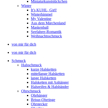
Miniaturkunststückchen
Winter
It’s KUHL, Girl!
Winterhimmel
My Valentine
Aus dem Märchenland
Maskenball
Seefahrer-Romantik
Weihnachtsschmuck
von mir für dich
von mir für dich
Schmuck
Halsschmuck
kurze Halsketten
mittellange Halsketten
lange Halsketten
Halsketten mit Anhänger
Halsreifen & Halsbänder
Ohrschmuck
Ohrhänger
Brisur-Ohrringe
Ohrstecker