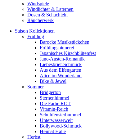
Windspiele
Windlichter & Laternen
Dosen & Schachteln
Räucherwerk
Saison Kollektionen
Frühling
Barocke Musikstückchen
Frühlingspinnerei
Japanisches Kirschblütenfest
Jane-Austen-Romantik
Liebesbrief-Schmuck
Aus dem Elfengarten
Alice im Wunderland
Bike & Jewel
Sommer
Bridgerton
Sternenhimmel
Die Farbe ROT
Vitamin-Reich
Schuhfensterbummel
Unterwasserwelt
Bollywood-Schmuck
Heimat Halle
Herbst