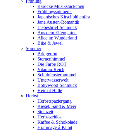
Frühling
Barocke Musikstückchen
Frühlingsspinnerei
Japanisches Kirschblütenfest
Jane Austen-Romantik
Liebesbrief-Schmuck
Aus dem Elfengarten
Alice im Wunderland
Bike & Jewel
Sommer
Bridgerton
Sternenhimmel
Die Farbe ROT
Vitamin-Reich
Schuhfensterbummel
Unterwasserwelt
Bollywood-Schmuck
Heimat Halle
Herbst
Herbstspaziergang
Kiesel, Sand & Meer
Steinzeit
Herbstzeitlos
Kaffee & Schokolade
Hommage-á-Klimt