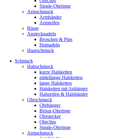
Ohrclips
Single-Ohrringe
Armschmuck
Armbänder
Armreifen
Ringe
Anstecknadeln
Broschen & Pins
Hutnadeln
Haarschmuck
Schmuck
Halsschmuck
kurze Halsketten
mittellange Halsketten
lange Halsketten
Halsketten mit Anhänger
Halsreifen & Halsbänder
Ohrschmuck
Ohrhänger
Brisur-Ohrringe
Ohrstecker
Ohrclips
Single-Ohrringe
Armschmuck