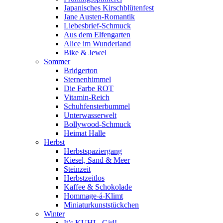
Japanisches Kirschblütenfest
Jane Austen-Romantik
Liebesbrief-Schmuck
Aus dem Elfengarten
Alice im Wunderland
Bike & Jewel
Sommer
Bridgerton
Sternenhimmel
Die Farbe ROT
Vitamin-Reich
Schuhfensterbummel
Unterwasserwelt
Bollywood-Schmuck
Heimat Halle
Herbst
Herbstspaziergang
Kiesel, Sand & Meer
Steinzeit
Herbstzeitlos
Kaffee & Schokolade
Hommage-á-Klimt
Miniaturkunststückchen
Winter
It’s KUHL, Girl!