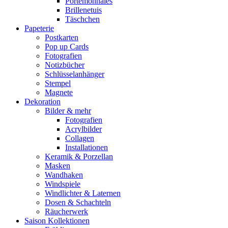
Portemonnaies
Brillenetuis
Täschchen
Papeterie
Postkarten
Pop up Cards
Fotografien
Notizbücher
Schlüsselanhänger
Stempel
Magnete
Dekoration
Bilder & mehr
Fotografien
Acrylbilder
Collagen
Installationen
Keramik & Porzellan
Masken
Wandhaken
Windspiele
Windlichter & Laternen
Dosen & Schachteln
Räucherwerk
Saison Kollektionen