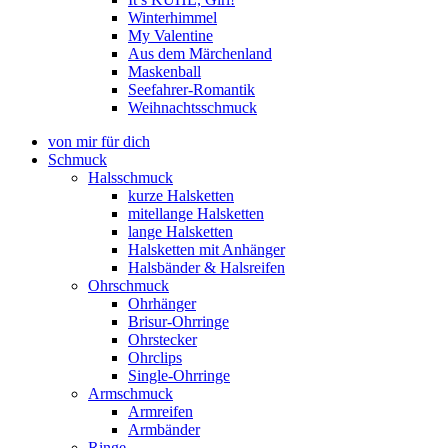
Winterhimmel
My Valentine
Aus dem Märchenland
Maskenball
Seefahrer-Romantik
Weihnachtsschmuck
von mir für dich
Schmuck
Halsschmuck
kurze Halsketten
mitellange Halsketten
lange Halsketten
Halsketten mit Anhänger
Halsbänder & Halsreifen
Ohrschmuck
Ohrhänger
Brisur-Ohrringe
Ohrstecker
Ohrclips
Single-Ohrringe
Armschmuck
Armreifen
Armbänder
Ringe