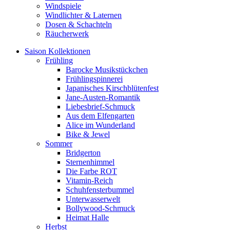
Windspiele
Windlichter & Laternen
Dosen & Schachteln
Räucherwerk
Saison Kollektionen
Frühling
Barocke Musikstückchen
Frühlingspinnerei
Japanisches Kirschblütenfest
Jane-Austen-Romantik
Liebesbrief-Schmuck
Aus dem Elfengarten
Alice im Wunderland
Bike & Jewel
Sommer
Bridgerton
Sternenhimmel
Die Farbe ROT
Vitamin-Reich
Schuhfensterbummel
Unterwasserwelt
Bollywood-Schmuck
Heimat Halle
Herbst