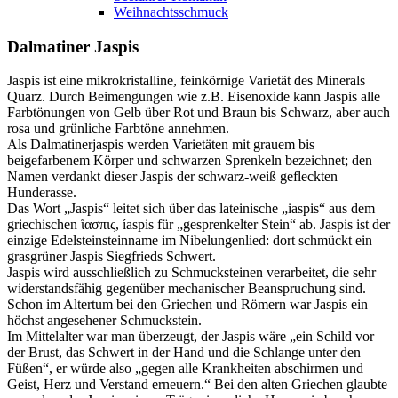
Weihnachtsschmuck
Dalmatiner Jaspis
Jaspis ist eine mikrokristalline, feinkörnige Varietät des Minerals
Quarz. Durch Beimengungen wie z.B. Eisenoxide kann Jaspis alle
Farbtönungen von Gelb über Rot und Braun bis Schwarz, aber auch
rosa und grünliche Farbtöne annehmen.
Als Dalmatinerjaspis werden Varietäten mit grauem bis
beigefarbenem Körper und schwarzen Sprenkeln bezeichnet; den
Namen verdankt dieser Jaspis der schwarz-weiß gefleckten
Hunderasse.
Das Wort „Jaspis“ leitet sich über das lateinische „iaspis“ aus dem
griechischen ἴασπις, íaspis für „gesprenkelter Stein“ ab. Jaspis ist der
einzige Edelsteinsteinname im Nibelungenlied: dort schmückt ein
grasgrüner Jaspis Siegfrieds Schwert.
Jaspis wird ausschließlich zu Schmucksteinen verarbeitet, die sehr
widerstandsfähig gegenüber mechanischer Beanspruchung sind.
Schon im Altertum bei den Griechen und Römern war Jaspis ein
höchst angesehener Schmuckstein.
Im Mittelalter war man überzeugt, der Jaspis wäre „ein Schild vor
der Brust, das Schwert in der Hand und die Schlange unter den
Füßen“, er würde also „gegen alle Krankheiten abschirmen und
Geist, Herz und Verstand erneuern.“ Bei den alten Griechen glaubte