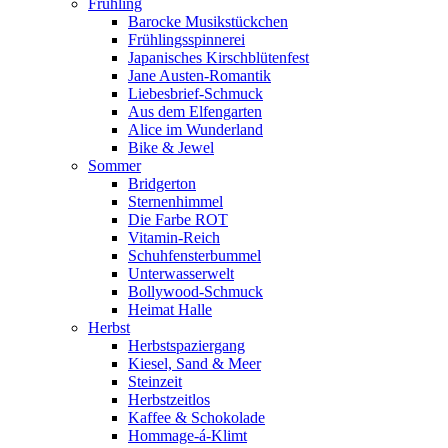
Frühling
Barocke Musikstückchen
Frühlingsspinnerei
Japanisches Kirschblütenfest
Jane Austen-Romantik
Liebesbrief-Schmuck
Aus dem Elfengarten
Alice im Wunderland
Bike & Jewel
Sommer
Bridgerton
Sternenhimmel
Die Farbe ROT
Vitamin-Reich
Schuhfensterbummel
Unterwasserwelt
Bollywood-Schmuck
Heimat Halle
Herbst
Herbstspaziergang
Kiesel, Sand & Meer
Steinzeit
Herbstzeitlos
Kaffee & Schokolade
Hommage-á-Klimt