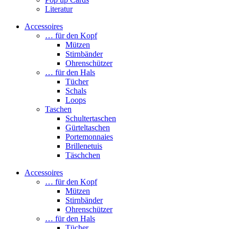
Literatur
Accessoires
… für den Kopf
Mützen
Stirnbänder
Ohrenschützer
… für den Hals
Tücher
Schals
Loops
Taschen
Schultertaschen
Gürteltaschen
Portemonnaies
Brillenetuis
Täschchen
Accessoires
… für den Kopf
Mützen
Stirnbänder
Ohrenschützer
… für den Hals
Tücher