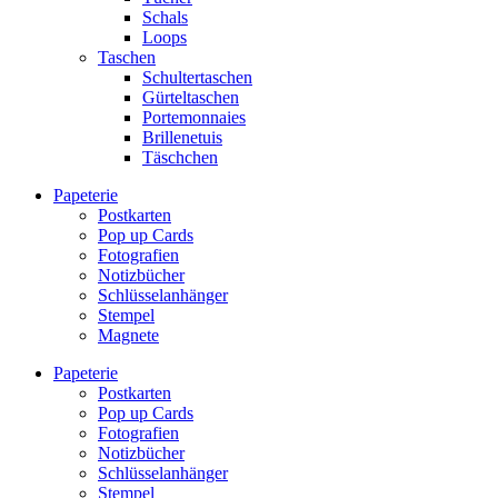
Schals
Loops
Taschen
Schultertaschen
Gürteltaschen
Portemonnaies
Brillenetuis
Täschchen
Papeterie
Postkarten
Pop up Cards
Fotografien
Notizbücher
Schlüsselanhänger
Stempel
Magnete
Papeterie
Postkarten
Pop up Cards
Fotografien
Notizbücher
Schlüsselanhänger
Stempel