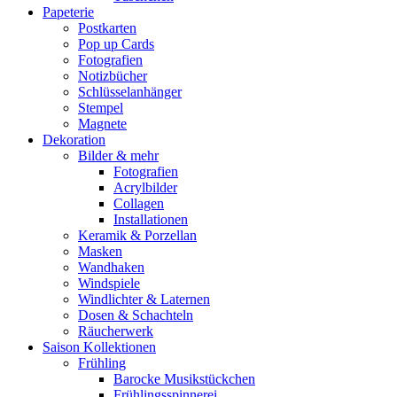
Papeterie
Postkarten
Pop up Cards
Fotografien
Notizbücher
Schlüsselanhänger
Stempel
Magnete
Dekoration
Bilder & mehr
Fotografien
Acrylbilder
Collagen
Installationen
Keramik & Porzellan
Masken
Wandhaken
Windspiele
Windlichter & Laternen
Dosen & Schachteln
Räucherwerk
Saison Kollektionen
Frühling
Barocke Musikstückchen
Frühlingsspinnerei