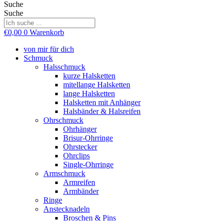
Suche
Suche
€
0,00
0
Warenkorb
von mir für dich
Schmuck
Halsschmuck
kurze Halsketten
mitellange Halsketten
lange Halsketten
Halsketten mit Anhänger
Halsbänder & Halsreifen
Ohrschmuck
Ohrhänger
Brisur-Ohrringe
Ohrstecker
Ohrclips
Single-Ohrringe
Armschmuck
Armreifen
Armbänder
Ringe
Anstecknadeln
Broschen & Pins