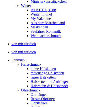
Miniaturkunststückchen
Winter
It’s KUHL, Girl!
Winterhimmel
My Valentine
Aus dem Märchenland
Maskenball
Seefahrer-Romantik
Weihnachtsschmuck
von mir für dich
von mir für dich
Schmuck
Halsschmuck
kurze Halsketten
mittellange Halsketten
lange Halsketten
Halsketten mit Anhänger
Halsreifen & Halsbänder
Ohrschmuck
Ohrhänger
Brisur-Ohrringe
Ohrstecker