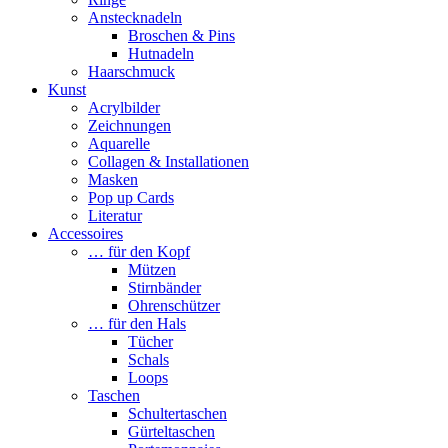
Anstecknadeln
Broschen & Pins
Hutnadeln
Haarschmuck
Kunst
Acrylbilder
Zeichnungen
Aquarelle
Collagen & Installationen
Masken
Pop up Cards
Literatur
Accessoires
… für den Kopf
Mützen
Stirnbänder
Ohrenschützer
… für den Hals
Tücher
Schals
Loops
Taschen
Schultertaschen
Gürteltaschen