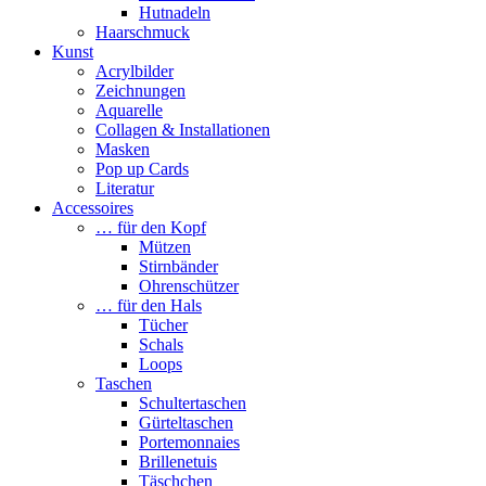
Hutnadeln
Haarschmuck
Kunst
Acrylbilder
Zeichnungen
Aquarelle
Collagen & Installationen
Masken
Pop up Cards
Literatur
Accessoires
… für den Kopf
Mützen
Stirnbänder
Ohrenschützer
… für den Hals
Tücher
Schals
Loops
Taschen
Schultertaschen
Gürteltaschen
Portemonnaies
Brillenetuis
Täschchen