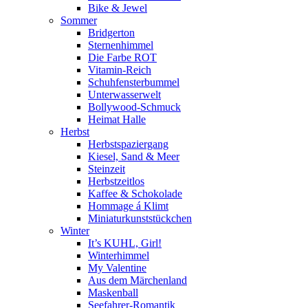
Bike & Jewel
Sommer
Bridgerton
Sternenhimmel
Die Farbe ROT
Vitamin-Reich
Schuhfensterbummel
Unterwasserwelt
Bollywood-Schmuck
Heimat Halle
Herbst
Herbstspaziergang
Kiesel, Sand & Meer
Steinzeit
Herbstzeitlos
Kaffee & Schokolade
Hommage á Klimt
Miniaturkunststückchen
Winter
It’s KUHL, Girl!
Winterhimmel
My Valentine
Aus dem Märchenland
Maskenball
Seefahrer-Romantik