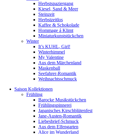
Herbstspaziergang
Kiesel, Sand & Meer
Steinzeit
Herbstzeitlos
Kaffee & Schokolade
Hommage á Klimt
Miniaturkunststückchen
Winter
It’s KUHL, Girl!
Winterhimmel
My Valentine
Aus dem Märchenland
Maskenball
Seefahrer-Romantik
Weihnachtsschmuck
Saison Kollektionen
Frühling
Barocke Musikstückchen
Frühlingspinnerei
Japanisches Kirschblütenfest
Jane-Austen-Romantik
Liebesbrief-Schmuck
Aus dem Elfengarten
Alice im Wunderland