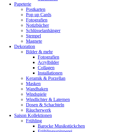
Papeterie
Postkarten
Pop up Cards
Fotografien
Notizbücher
Schlüsselanhänger
Stempel
Magnete
Dekoration
Bilder & mehr
Fotografien
Acrylbilder
Collagen
Installationen
Keramik & Porzellan
Masken
Wandhaken
Windspiele
Windlichter & Laternen
Dosen & Schachteln
Räucherwerk
Saison Kollektionen
Frühling
Barocke Musikstückchen
Frühlingsspinnerei