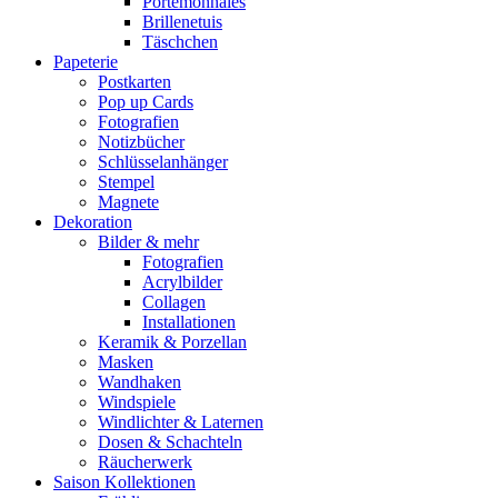
Portemonnaies
Brillenetuis
Täschchen
Papeterie
Postkarten
Pop up Cards
Fotografien
Notizbücher
Schlüsselanhänger
Stempel
Magnete
Dekoration
Bilder & mehr
Fotografien
Acrylbilder
Collagen
Installationen
Keramik & Porzellan
Masken
Wandhaken
Windspiele
Windlichter & Laternen
Dosen & Schachteln
Räucherwerk
Saison Kollektionen