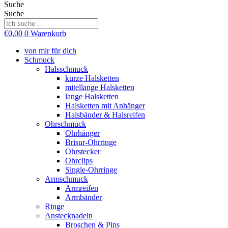
Suche
Suche
€
0,00
0
Warenkorb
von mir für dich
Schmuck
Halsschmuck
kurze Halsketten
mitellange Halsketten
lange Halsketten
Halsketten mit Anhänger
Halsbänder & Halsreifen
Ohrschmuck
Ohrhänger
Brisur-Ohrringe
Ohrstecker
Ohrclips
Single-Ohrringe
Armschmuck
Armreifen
Armbänder
Ringe
Anstecknadeln
Broschen & Pins