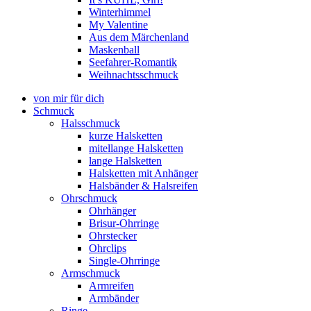
Winterhimmel
My Valentine
Aus dem Märchenland
Maskenball
Seefahrer-Romantik
Weihnachtsschmuck
von mir für dich
Schmuck
Halsschmuck
kurze Halsketten
mitellange Halsketten
lange Halsketten
Halsketten mit Anhänger
Halsbänder & Halsreifen
Ohrschmuck
Ohrhänger
Brisur-Ohrringe
Ohrstecker
Ohrclips
Single-Ohrringe
Armschmuck
Armreifen
Armbänder
Ringe