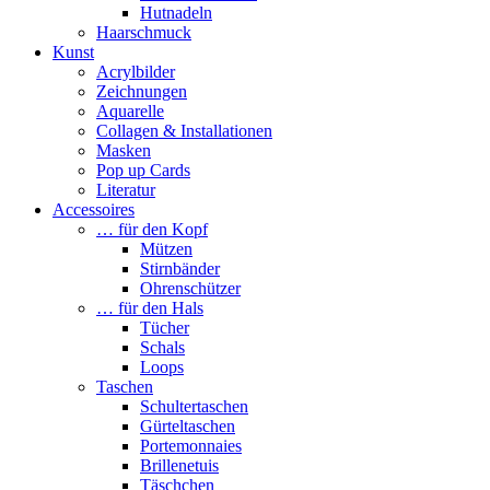
Hutnadeln
Haarschmuck
Kunst
Acrylbilder
Zeichnungen
Aquarelle
Collagen & Installationen
Masken
Pop up Cards
Literatur
Accessoires
… für den Kopf
Mützen
Stirnbänder
Ohrenschützer
… für den Hals
Tücher
Schals
Loops
Taschen
Schultertaschen
Gürteltaschen
Portemonnaies
Brillenetuis
Täschchen