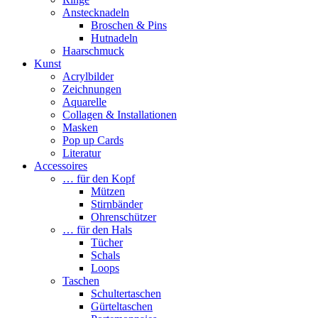
Anstecknadeln
Broschen & Pins
Hutnadeln
Haarschmuck
Kunst
Acrylbilder
Zeichnungen
Aquarelle
Collagen & Installationen
Masken
Pop up Cards
Literatur
Accessoires
… für den Kopf
Mützen
Stirnbänder
Ohrenschützer
… für den Hals
Tücher
Schals
Loops
Taschen
Schultertaschen
Gürteltaschen