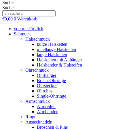
Suche
Suche
€
0,00
0
Warenkorb
von mir für dich
Schmuck
Halsschmuck
kurze Halsketten
mitellange Halsketten
lange Halsketten
Halsketten mit Anhänger
Halsbänder & Halsreifen
Ohrschmuck
Ohrhänger
Brisur-Ohrringe
Ohrstecker
Ohrclips
Single-Ohrringe
Armschmuck
Armreifen
Armbänder
Ringe
Anstecknadeln
Broschen & Pins