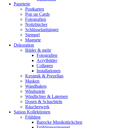
Papeterie
Postkarten
Pop up Cards
Fotografien
Notizbücher
Schlüsselanhänger
Stempel
Magnete
Dekoration
Bilder & mehr
Fotografien
Acrylbilder
Collagen
Installationen
Keramik & Porzellan
Masken
Wandhaken
Windspiele
Windlichter & Laternen
Dosen & Schachteln
Räucherwerk
Saison Kollektionen
Frühling
Barocke Musikstückchen
Frühlingsspinnerei