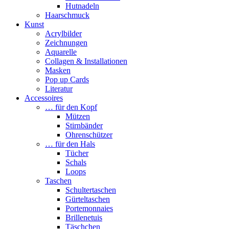
Hutnadeln
Haarschmuck
Kunst
Acrylbilder
Zeichnungen
Aquarelle
Collagen & Installationen
Masken
Pop up Cards
Literatur
Accessoires
… für den Kopf
Mützen
Stirnbänder
Ohrenschützer
… für den Hals
Tücher
Schals
Loops
Taschen
Schultertaschen
Gürteltaschen
Portemonnaies
Brillenetuis
Täschchen