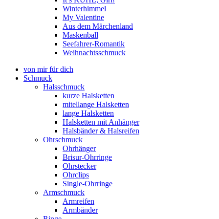
Winterhimmel
My Valentine
Aus dem Märchenland
Maskenball
Seefahrer-Romantik
Weihnachtsschmuck
von mir für dich
Schmuck
Halsschmuck
kurze Halsketten
mitellange Halsketten
lange Halsketten
Halsketten mit Anhänger
Halsbänder & Halsreifen
Ohrschmuck
Ohrhänger
Brisur-Ohrringe
Ohrstecker
Ohrclips
Single-Ohrringe
Armschmuck
Armreifen
Armbänder
Ringe