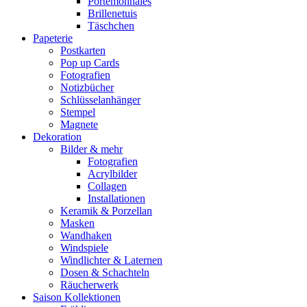
Portemonnaies
Brillenetuis
Täschchen
Papeterie
Postkarten
Pop up Cards
Fotografien
Notizbücher
Schlüsselanhänger
Stempel
Magnete
Dekoration
Bilder & mehr
Fotografien
Acrylbilder
Collagen
Installationen
Keramik & Porzellan
Masken
Wandhaken
Windspiele
Windlichter & Laternen
Dosen & Schachteln
Räucherwerk
Saison Kollektionen