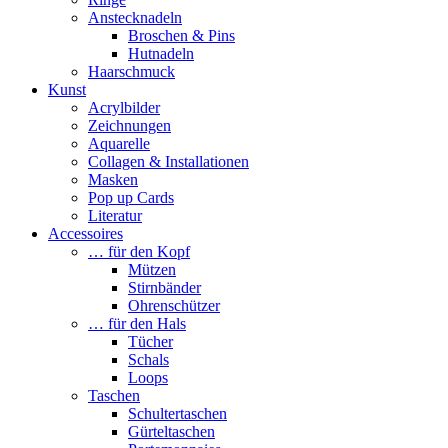
Anstecknadeln
Broschen & Pins
Hutnadeln
Haarschmuck
Kunst
Acrylbilder
Zeichnungen
Aquarelle
Collagen & Installationen
Masken
Pop up Cards
Literatur
Accessoires
… für den Kopf
Mützen
Stirnbänder
Ohrenschützer
… für den Hals
Tücher
Schals
Loops
Taschen
Schultertaschen
Gürteltaschen