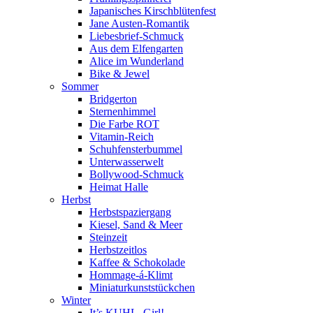
Japanisches Kirschblütenfest
Jane Austen-Romantik
Liebesbrief-Schmuck
Aus dem Elfengarten
Alice im Wunderland
Bike & Jewel
Sommer
Bridgerton
Sternenhimmel
Die Farbe ROT
Vitamin-Reich
Schuhfensterbummel
Unterwasserwelt
Bollywood-Schmuck
Heimat Halle
Herbst
Herbstspaziergang
Kiesel, Sand & Meer
Steinzeit
Herbstzeitlos
Kaffee & Schokolade
Hommage-á-Klimt
Miniaturkunststückchen
Winter
It’s KUHL, Girl!