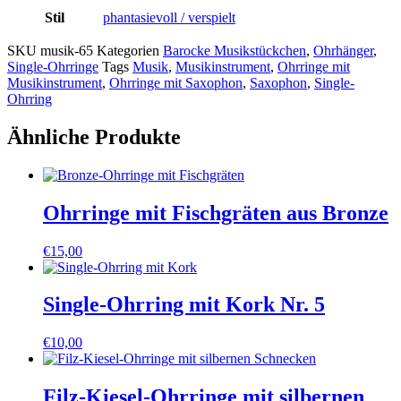
Stil
phantasievoll / verspielt
SKU
musik-65
Kategorien
Barocke Musikstückchen
,
Ohrhänger
,
Single-Ohrringe
Tags
Musik
,
Musikinstrument
,
Ohrringe mit
Musikinstrument
,
Ohrringe mit Saxophon
,
Saxophon
,
Single-
Ohrring
Ähnliche Produkte
Ohrringe mit Fischgräten aus Bronze
€
15,00
Single-Ohrring mit Kork Nr. 5
€
10,00
Filz-Kiesel-Ohrringe mit silbernen