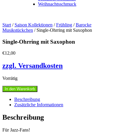
Weihnachtsschmuck
Start
/
Saison Kollektionen
/
Frühling
/
Barocke
Musikstückchen
/ Single-Ohrring mit Saxophon
Single-Ohrring mit Saxophon
€
12,00
zzgl. Versandkosten
Vorrätig
Single-
In den Warenkorb
Ohrring
mit
Beschreibung
Saxophon
Zusätzliche Informationen
Menge
Beschreibung
Für Jazz-Fans!