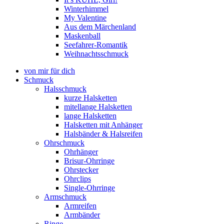
Winterhimmel
My Valentine
Aus dem Märchenland
Maskenball
Seefahrer-Romantik
Weihnachtsschmuck
von mir für dich
Schmuck
Halsschmuck
kurze Halsketten
mitellange Halsketten
lange Halsketten
Halsketten mit Anhänger
Halsbänder & Halsreifen
Ohrschmuck
Ohrhänger
Brisur-Ohrringe
Ohrstecker
Ohrclips
Single-Ohrringe
Armschmuck
Armreifen
Armbänder
Ringe