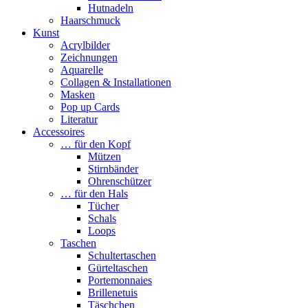
Hutnadeln
Haarschmuck
Kunst
Acrylbilder
Zeichnungen
Aquarelle
Collagen & Installationen
Masken
Pop up Cards
Literatur
Accessoires
… für den Kopf
Mützen
Stirnbänder
Ohrenschützer
… für den Hals
Tücher
Schals
Loops
Taschen
Schultertaschen
Gürteltaschen
Portemonnaies
Brillenetuis
Täschchen