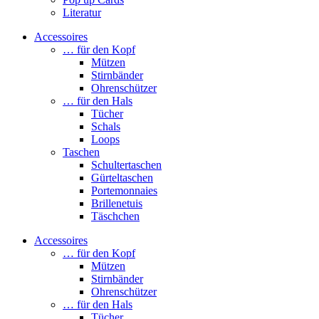
Literatur
Accessoires
… für den Kopf
Mützen
Stirnbänder
Ohrenschützer
… für den Hals
Tücher
Schals
Loops
Taschen
Schultertaschen
Gürteltaschen
Portemonnaies
Brillenetuis
Täschchen
Accessoires
… für den Kopf
Mützen
Stirnbänder
Ohrenschützer
… für den Hals
Tücher