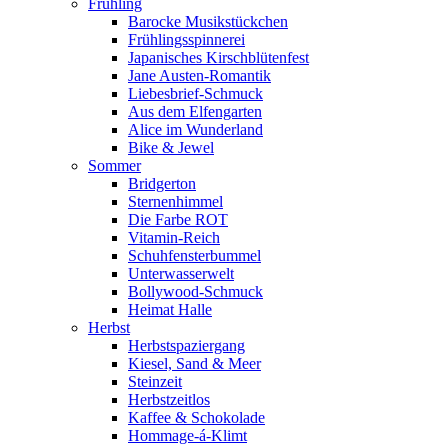
Frühling
Barocke Musikstückchen
Frühlingsspinnerei
Japanisches Kirschblütenfest
Jane Austen-Romantik
Liebesbrief-Schmuck
Aus dem Elfengarten
Alice im Wunderland
Bike & Jewel
Sommer
Bridgerton
Sternenhimmel
Die Farbe ROT
Vitamin-Reich
Schuhfensterbummel
Unterwasserwelt
Bollywood-Schmuck
Heimat Halle
Herbst
Herbstspaziergang
Kiesel, Sand & Meer
Steinzeit
Herbstzeitlos
Kaffee & Schokolade
Hommage-á-Klimt