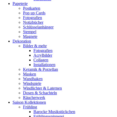
Papeterie
Postkarten
Pop up Cards
Fotografien
Notizbücher
Schlüsselanhänger
Stempel
Magnete
Dekoration
Bilder & mehr
Fotografien
Acrylbilder
Collagen
Installationen
Keramik & Porzellan
Masken
Wandhaken
Windspiele
Windlichter & Laternen
Dosen & Schachteln
Räucherwerk
Saison Kollektionen
Frühling
Barocke Musikstückchen
Frühlingsspinnerei