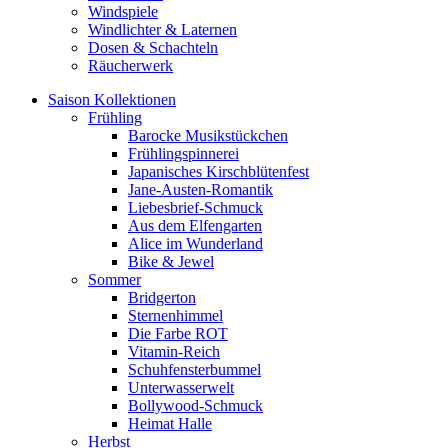
Windspiele
Windlichter & Laternen
Dosen & Schachteln
Räucherwerk
Saison Kollektionen
Frühling
Barocke Musikstückchen
Frühlingspinnerei
Japanisches Kirschblütenfest
Jane-Austen-Romantik
Liebesbrief-Schmuck
Aus dem Elfengarten
Alice im Wunderland
Bike & Jewel
Sommer
Bridgerton
Sternenhimmel
Die Farbe ROT
Vitamin-Reich
Schuhfensterbummel
Unterwasserwelt
Bollywood-Schmuck
Heimat Halle
Herbst