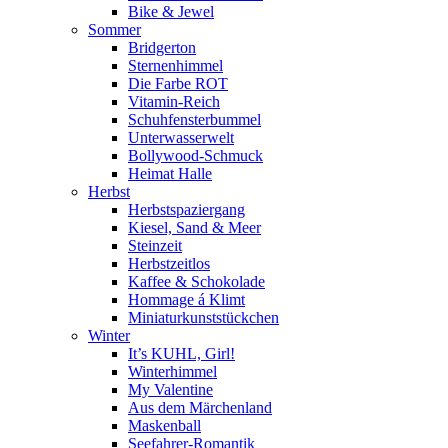
Bike & Jewel
Sommer
Bridgerton
Sternenhimmel
Die Farbe ROT
Vitamin-Reich
Schuhfensterbummel
Unterwasserwelt
Bollywood-Schmuck
Heimat Halle
Herbst
Herbstspaziergang
Kiesel, Sand & Meer
Steinzeit
Herbstzeitlos
Kaffee & Schokolade
Hommage á Klimt
Miniaturkunststückchen
Winter
It’s KUHL, Girl!
Winterhimmel
My Valentine
Aus dem Märchenland
Maskenball
Seefahrer-Romantik