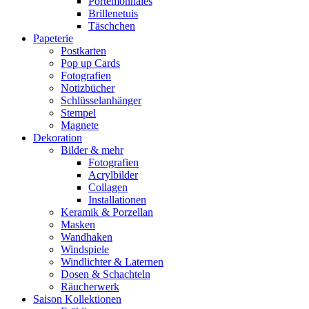
Portemonnaies
Brillenetuis
Täschchen
Papeterie
Postkarten
Pop up Cards
Fotografien
Notizbücher
Schlüsselanhänger
Stempel
Magnete
Dekoration
Bilder & mehr
Fotografien
Acrylbilder
Collagen
Installationen
Keramik & Porzellan
Masken
Wandhaken
Windspiele
Windlichter & Laternen
Dosen & Schachteln
Räucherwerk
Saison Kollektionen