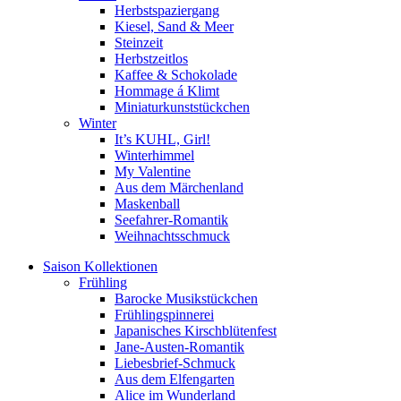
Herbstspaziergang
Kiesel, Sand & Meer
Steinzeit
Herbstzeitlos
Kaffee & Schokolade
Hommage á Klimt
Miniaturkunststückchen
Winter
It’s KUHL, Girl!
Winterhimmel
My Valentine
Aus dem Märchenland
Maskenball
Seefahrer-Romantik
Weihnachtsschmuck
Saison Kollektionen
Frühling
Barocke Musikstückchen
Frühlingspinnerei
Japanisches Kirschblütenfest
Jane-Austen-Romantik
Liebesbrief-Schmuck
Aus dem Elfengarten
Alice im Wunderland