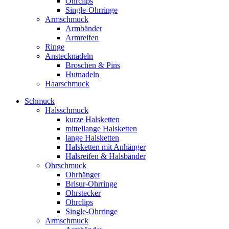
Ohrclips
Single-Ohrringe
Armschmuck
Armbänder
Armreifen
Ringe
Anstecknadeln
Broschen & Pins
Hutnadeln
Haarschmuck
Schmuck
Halsschmuck
kurze Halsketten
mittellange Halsketten
lange Halsketten
Halsketten mit Anhänger
Halsreifen & Halsbänder
Ohrschmuck
Ohrhänger
Brisur-Ohrringe
Ohrstecker
Ohrclips
Single-Ohrringe
Armschmuck