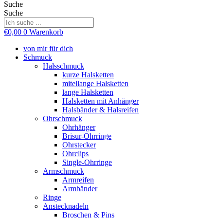
Suche
Suche
€
0,00
0
Warenkorb
von mir für dich
Schmuck
Halsschmuck
kurze Halsketten
mitellange Halsketten
lange Halsketten
Halsketten mit Anhänger
Halsbänder & Halsreifen
Ohrschmuck
Ohrhänger
Brisur-Ohrringe
Ohrstecker
Ohrclips
Single-Ohrringe
Armschmuck
Armreifen
Armbänder
Ringe
Anstecknadeln
Broschen & Pins