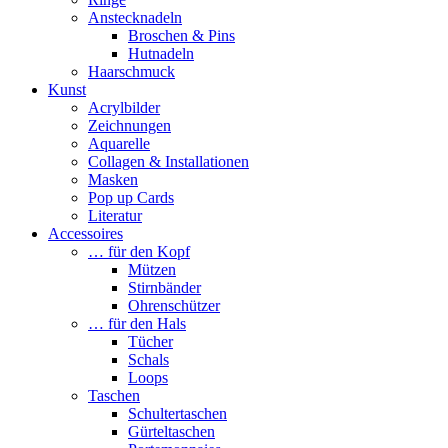
Anstecknadeln
Broschen & Pins
Hutnadeln
Haarschmuck
Kunst
Acrylbilder
Zeichnungen
Aquarelle
Collagen & Installationen
Masken
Pop up Cards
Literatur
Accessoires
… für den Kopf
Mützen
Stirnbänder
Ohrenschützer
… für den Hals
Tücher
Schals
Loops
Taschen
Schultertaschen
Gürteltaschen