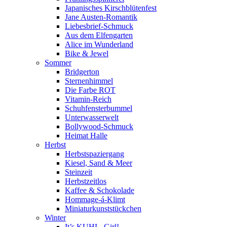
Japanisches Kirschblütenfest
Jane Austen-Romantik
Liebesbrief-Schmuck
Aus dem Elfengarten
Alice im Wunderland
Bike & Jewel
Sommer
Bridgerton
Sternenhimmel
Die Farbe ROT
Vitamin-Reich
Schuhfensterbummel
Unterwasserwelt
Bollywood-Schmuck
Heimat Halle
Herbst
Herbstspaziergang
Kiesel, Sand & Meer
Steinzeit
Herbstzeitlos
Kaffee & Schokolade
Hommage-á-Klimt
Miniaturkunststückchen
Winter
It’s KUHL, Girl!