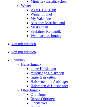
Miniaturkunststückchen
Winter
It’s KUHL, Girl!
Winterhimmel
My Valentine
Aus dem Märchenland
Maskenball
Seefahrer-Romantik
Weihnachtsschmuck
von mir für dich
von mir für dich
Schmuck
Halsschmuck
kurze Halsketten
mittellange Halsketten
lange Halsketten
Halsketten mit Anhänger
Halsreifen & Halsbänder
Ohrschmuck
Ohrhänger
Brisur-Ohrringe
Ohrstecker