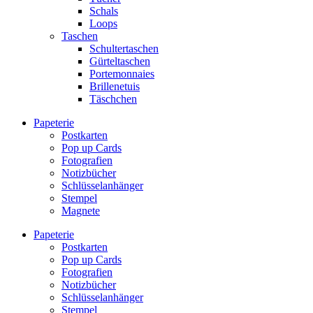
Schals
Loops
Taschen
Schultertaschen
Gürteltaschen
Portemonnaies
Brillenetuis
Täschchen
Papeterie
Postkarten
Pop up Cards
Fotografien
Notizbücher
Schlüsselanhänger
Stempel
Magnete
Papeterie
Postkarten
Pop up Cards
Fotografien
Notizbücher
Schlüsselanhänger
Stempel