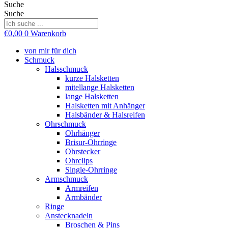
Suche
Suche
€
0,00
0
Warenkorb
von mir für dich
Schmuck
Halsschmuck
kurze Halsketten
mitellange Halsketten
lange Halsketten
Halsketten mit Anhänger
Halsbänder & Halsreifen
Ohrschmuck
Ohrhänger
Brisur-Ohrringe
Ohrstecker
Ohrclips
Single-Ohrringe
Armschmuck
Armreifen
Armbänder
Ringe
Anstecknadeln
Broschen & Pins