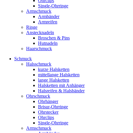
Ohrclips
Single-Ohrringe
Armschmuck
Armbänder
Armreifen
Ringe
Anstecknadeln
Broschen & Pins
Hutnadeln
Haarschmuck
Schmuck
Halsschmuck
kurze Halsketten
mittellange Halsketten
lange Halsketten
Halsketten mit Anhänger
Halsreifen & Halsbänder
Ohrschmuck
Ohrhänger
Brisur-Ohrringe
Ohrstecker
Ohrclips
Single-Ohrringe
Armschmuck