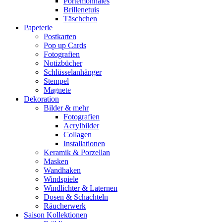
Portemonnaies
Brillenetuis
Täschchen
Papeterie
Postkarten
Pop up Cards
Fotografien
Notizbücher
Schlüsselanhänger
Stempel
Magnete
Dekoration
Bilder & mehr
Fotografien
Acrylbilder
Collagen
Installationen
Keramik & Porzellan
Masken
Wandhaken
Windspiele
Windlichter & Laternen
Dosen & Schachteln
Räucherwerk
Saison Kollektionen