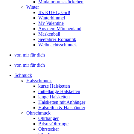
Miniaturkunststückchen
Winter
It’s KUHL, Girl!
Winterhimmel
My Valentine
Aus dem Märchenland
Maskenball
Seefahrer-Romantik
Weihnachtsschmuck
von mir für dich
von mir für dich
Schmuck
Halsschmuck
kurze Halsketten
mittellange Halsketten
lange Halsketten
Halsketten mit Anhänger
Halsreifen & Halsbänder
Ohrschmuck
Ohrhänger
Brisur-Ohrringe
Ohrstecker