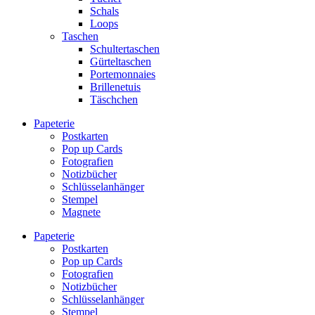
Schals
Loops
Taschen
Schultertaschen
Gürteltaschen
Portemonnaies
Brillenetuis
Täschchen
Papeterie
Postkarten
Pop up Cards
Fotografien
Notizbücher
Schlüsselanhänger
Stempel
Magnete
Papeterie
Postkarten
Pop up Cards
Fotografien
Notizbücher
Schlüsselanhänger
Stempel