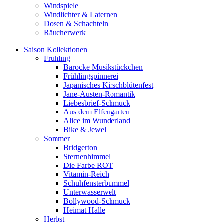
Windspiele
Windlichter & Laternen
Dosen & Schachteln
Räucherwerk
Saison Kollektionen
Frühling
Barocke Musikstückchen
Frühlingspinnerei
Japanisches Kirschblütenfest
Jane-Austen-Romantik
Liebesbrief-Schmuck
Aus dem Elfengarten
Alice im Wunderland
Bike & Jewel
Sommer
Bridgerton
Sternenhimmel
Die Farbe ROT
Vitamin-Reich
Schuhfensterbummel
Unterwasserwelt
Bollywood-Schmuck
Heimat Halle
Herbst