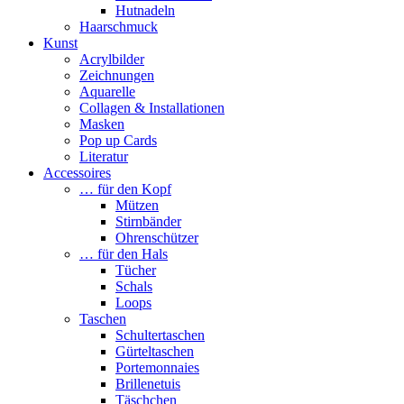
Hutnadeln
Haarschmuck
Kunst
Acrylbilder
Zeichnungen
Aquarelle
Collagen & Installationen
Masken
Pop up Cards
Literatur
Accessoires
… für den Kopf
Mützen
Stirnbänder
Ohrenschützer
… für den Hals
Tücher
Schals
Loops
Taschen
Schultertaschen
Gürteltaschen
Portemonnaies
Brillenetuis
Täschchen