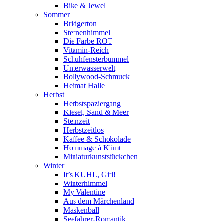
Bike & Jewel
Sommer
Bridgerton
Sternenhimmel
Die Farbe ROT
Vitamin-Reich
Schuhfensterbummel
Unterwasserwelt
Bollywood-Schmuck
Heimat Halle
Herbst
Herbstspaziergang
Kiesel, Sand & Meer
Steinzeit
Herbstzeitlos
Kaffee & Schokolade
Hommage á Klimt
Miniaturkunststückchen
Winter
It’s KUHL, Girl!
Winterhimmel
My Valentine
Aus dem Märchenland
Maskenball
Seefahrer-Romantik