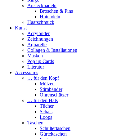
Anstecknadeln
Broschen & Pins
Hutnadeln
Haarschmuck
Kunst
Acrylbilder
Zeichnungen
Aquarelle
Collagen & Installationen
Masken
Pop up Cards
Literatur
Accessoires
… für den Kopf
Mützen
Stirnbänder
Ohrenschützer
… für den Hals
Tücher
Schals
Loops
Taschen
Schultertaschen
Gürteltaschen