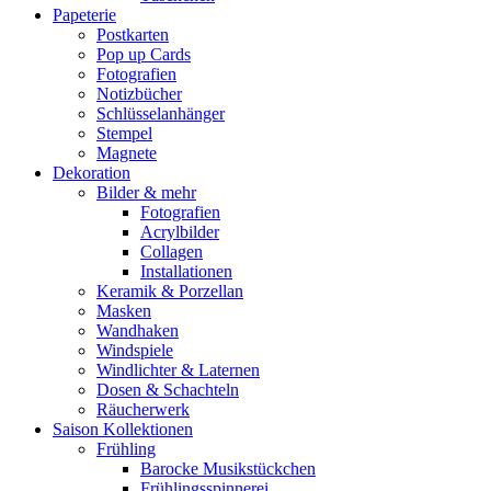
Papeterie
Postkarten
Pop up Cards
Fotografien
Notizbücher
Schlüsselanhänger
Stempel
Magnete
Dekoration
Bilder & mehr
Fotografien
Acrylbilder
Collagen
Installationen
Keramik & Porzellan
Masken
Wandhaken
Windspiele
Windlichter & Laternen
Dosen & Schachteln
Räucherwerk
Saison Kollektionen
Frühling
Barocke Musikstückchen
Frühlingsspinnerei