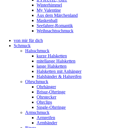
Winterhimmel
My Valentine
Aus dem Märchenland
Maskenball
Seefahrer-Romantik
Weihnachtsschmuck
von mir für dich
Schmuck
Halsschmuck
kurze Halsketten
mitellange Halsketten
lange Halsketten
Halsketten mit Anhänger
Halsbänder & Halsreifen
Ohrschmuck
Ohrhänger
Brisur-Ohrringe
Ohrstecker
Ohrclips
Single-Ohrringe
Armschmuck
Armreifen
Armbänder
Ringe