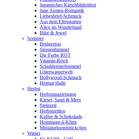
Japanisches Kirschblütenfest
Jane Austen-Romantik
Liebesbrief-Schmuck
Aus dem Elfengarten
Alice im Wunderland
Bike & Jewel
Sommer
Bridgerton
Sternenhimmel
Die Farbe ROT
Vitamin-Reich
Schuhfensterbummel
Unterwasserwelt
Bollywood-Schmuck
Heimat Halle
Herbst
Herbstspaziergang
Kiesel, Sand & Meer
Steinzeit
Herbstzeitlos
Kaffee & Schokolade
Hommage-á-Klimt
Miniaturkunststückchen
Winter
It’s KUHL, Girl!