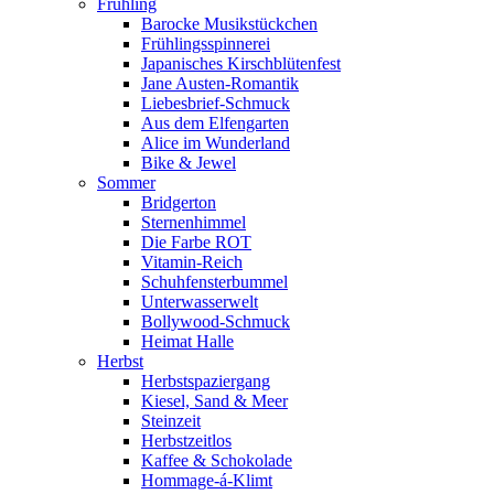
Frühling
Barocke Musikstückchen
Frühlingsspinnerei
Japanisches Kirschblütenfest
Jane Austen-Romantik
Liebesbrief-Schmuck
Aus dem Elfengarten
Alice im Wunderland
Bike & Jewel
Sommer
Bridgerton
Sternenhimmel
Die Farbe ROT
Vitamin-Reich
Schuhfensterbummel
Unterwasserwelt
Bollywood-Schmuck
Heimat Halle
Herbst
Herbstspaziergang
Kiesel, Sand & Meer
Steinzeit
Herbstzeitlos
Kaffee & Schokolade
Hommage-á-Klimt