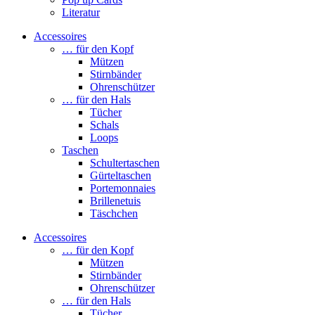
Literatur
Accessoires
… für den Kopf
Mützen
Stirnbänder
Ohrenschützer
… für den Hals
Tücher
Schals
Loops
Taschen
Schultertaschen
Gürteltaschen
Portemonnaies
Brillenetuis
Täschchen
Accessoires
… für den Kopf
Mützen
Stirnbänder
Ohrenschützer
… für den Hals
Tücher