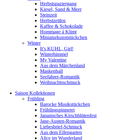
Herbstspaziergang
Kiesel, Sand & Meer
Steinzeit
Herbstzeitlos
Kaffee & Schokolade
Hommage á Klimt
Miniaturkunststückchen
Winter
It’s KUHL, Girl!
Winterhimmel
My Valentine
Aus dem Märchenland
Maskenball
Seefahrer-Romantik
Weihnachtsschmuck
Saison Kollektionen
Frühling
Barocke Musikstückchen
Frühlingspinnerei
Japanisches Kirschblütenfest
Jane-Austen-Romantik
Liebesbrief-Schmuck
Aus dem Elfengarten
Alice im Wunderland