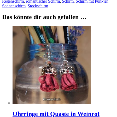
Regenschirm
,
romantischer Schirm
,
Schirm
,
Schirm mit Punkten
,
Sonnenschirm
,
Stockschirm
Das könnte dir auch gefallen …
Ohrringe mit Quaste in Weinrot