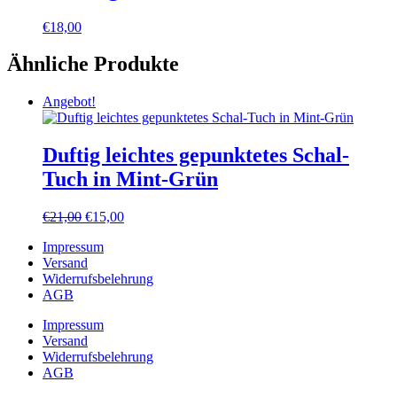
€
18,00
Ähnliche Produkte
Angebot!
Duftig leichtes gepunktetes Schal-
Tuch in Mint-Grün
Ursprünglicher
Aktueller
€
21,00
€
15,00
Preis
Preis
Impressum
war:
ist:
Versand
€21,00
€15,00.
Widerrufsbelehrung
AGB
Impressum
Versand
Widerrufsbelehrung
AGB