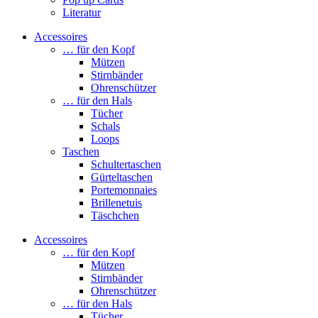
Literatur
Accessoires
… für den Kopf
Mützen
Stirnbänder
Ohrenschützer
… für den Hals
Tücher
Schals
Loops
Taschen
Schultertaschen
Gürteltaschen
Portemonnaies
Brillenetuis
Täschchen
Accessoires
… für den Kopf
Mützen
Stirnbänder
Ohrenschützer
… für den Hals
Tücher