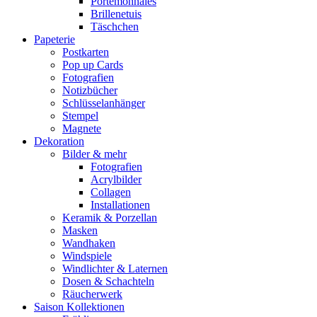
Portemonnaies
Brillenetuis
Täschchen
Papeterie
Postkarten
Pop up Cards
Fotografien
Notizbücher
Schlüsselanhänger
Stempel
Magnete
Dekoration
Bilder & mehr
Fotografien
Acrylbilder
Collagen
Installationen
Keramik & Porzellan
Masken
Wandhaken
Windspiele
Windlichter & Laternen
Dosen & Schachteln
Räucherwerk
Saison Kollektionen