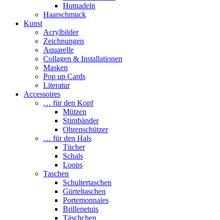
Hutnadeln
Haarschmuck
Kunst
Acrylbilder
Zeichnungen
Aquarelle
Collagen & Installationen
Masken
Pop up Cards
Literatur
Accessoires
… für den Kopf
Mützen
Stirnbänder
Ohrenschützer
… für den Hals
Tücher
Schals
Loops
Taschen
Schultertaschen
Gürteltaschen
Portemonnaies
Brillenetuis
Täschchen