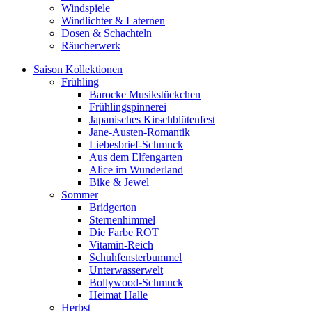
Windspiele
Windlichter & Laternen
Dosen & Schachteln
Räucherwerk
Saison Kollektionen
Frühling
Barocke Musikstückchen
Frühlingspinnerei
Japanisches Kirschblütenfest
Jane-Austen-Romantik
Liebesbrief-Schmuck
Aus dem Elfengarten
Alice im Wunderland
Bike & Jewel
Sommer
Bridgerton
Sternenhimmel
Die Farbe ROT
Vitamin-Reich
Schuhfensterbummel
Unterwasserwelt
Bollywood-Schmuck
Heimat Halle
Herbst