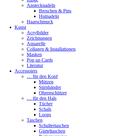
Anstecknadeln
Broschen & Pins
Hutnadeln
Haarschmuck
Kunst
Acrylbilder
Zeichnungen
Aquarelle
Collagen & Installationen
Masken
Pop up Cards
Literatur
Accessoires
… für den Kopf
Mützen
Stirnbänder
Ohrenschützer
… für den Hals
Tücher
Schals
Loops
Taschen
Schultertaschen
Gürteltaschen