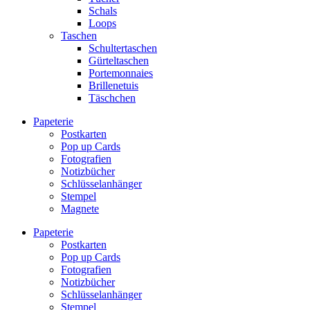
Schals
Loops
Taschen
Schultertaschen
Gürteltaschen
Portemonnaies
Brillenetuis
Täschchen
Papeterie
Postkarten
Pop up Cards
Fotografien
Notizbücher
Schlüsselanhänger
Stempel
Magnete
Papeterie
Postkarten
Pop up Cards
Fotografien
Notizbücher
Schlüsselanhänger
Stempel