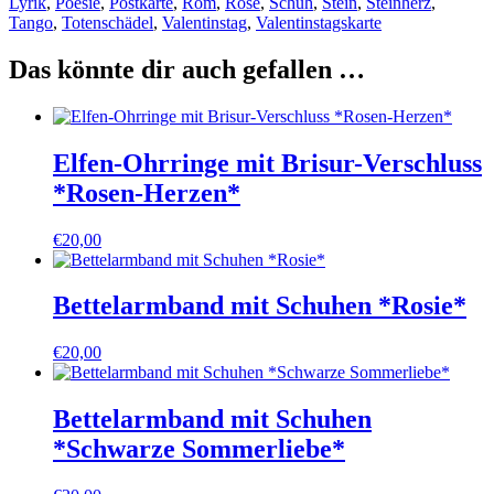
Lyrik
,
Poesie
,
Postkarte
,
Rom
,
Rose
,
Schuh
,
Stein
,
Steinherz
,
Tango
,
Totenschädel
,
Valentinstag
,
Valentinstagskarte
Das könnte dir auch gefallen …
Elfen-Ohrringe mit Brisur-Verschluss
*Rosen-Herzen*
€
20,00
Bettelarmband mit Schuhen *Rosie*
€
20,00
Bettelarmband mit Schuhen
*Schwarze Sommerliebe*