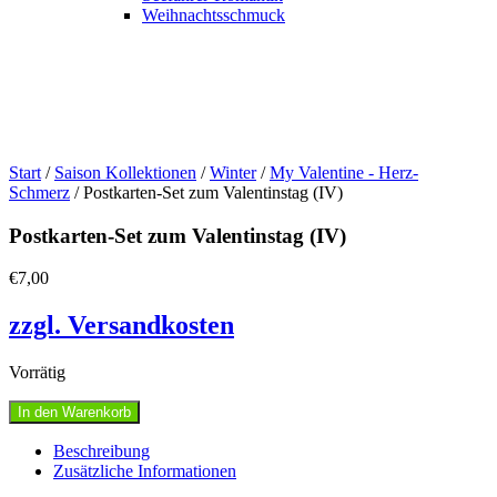
Weihnachtsschmuck
Start
/
Saison Kollektionen
/
Winter
/
My Valentine - Herz-
Schmerz
/ Postkarten-Set zum Valentinstag (IV)
Postkarten-Set zum Valentinstag (IV)
€
7,00
zzgl. Versandkosten
Vorrätig
Postkarten-
In den Warenkorb
Set
zum
Beschreibung
Valentinstag
Zusätzliche Informationen
(IV)