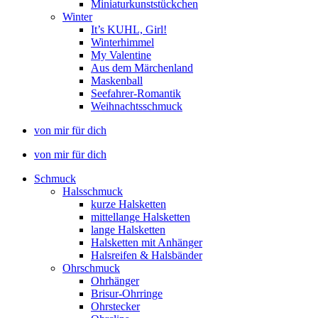
Miniaturkunststückchen
Winter
It’s KUHL, Girl!
Winterhimmel
My Valentine
Aus dem Märchenland
Maskenball
Seefahrer-Romantik
Weihnachtsschmuck
von mir für dich
von mir für dich
Schmuck
Halsschmuck
kurze Halsketten
mittellange Halsketten
lange Halsketten
Halsketten mit Anhänger
Halsreifen & Halsbänder
Ohrschmuck
Ohrhänger
Brisur-Ohrringe
Ohrstecker