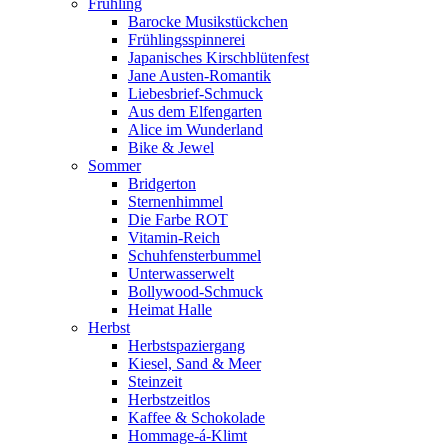
Frühling
Barocke Musikstückchen
Frühlingsspinnerei
Japanisches Kirschblütenfest
Jane Austen-Romantik
Liebesbrief-Schmuck
Aus dem Elfengarten
Alice im Wunderland
Bike & Jewel
Sommer
Bridgerton
Sternenhimmel
Die Farbe ROT
Vitamin-Reich
Schuhfensterbummel
Unterwasserwelt
Bollywood-Schmuck
Heimat Halle
Herbst
Herbstspaziergang
Kiesel, Sand & Meer
Steinzeit
Herbstzeitlos
Kaffee & Schokolade
Hommage-á-Klimt