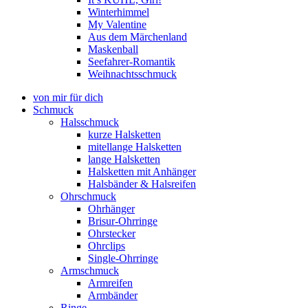
Winterhimmel
My Valentine
Aus dem Märchenland
Maskenball
Seefahrer-Romantik
Weihnachtsschmuck
von mir für dich
Schmuck
Halsschmuck
kurze Halsketten
mitellange Halsketten
lange Halsketten
Halsketten mit Anhänger
Halsbänder & Halsreifen
Ohrschmuck
Ohrhänger
Brisur-Ohrringe
Ohrstecker
Ohrclips
Single-Ohrringe
Armschmuck
Armreifen
Armbänder
Ringe