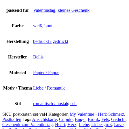
passend für
Valentinstag
,
kleines Geschenk
Farbe
weiß
,
bunt
Herstellung
bedruckt / gedruckt
Hersteller
Bellis
Material
Papier / Pappe
Motiv / Thema
Liebe / Romantik
Stil
romantisch / nostalgisch
SKU
postkarten-set-val4
Kategorien
My Valentine - Herz-Schmerz
,
Postkarten
Tags
Ansichtskarte
,
Cupido
,
Engel
,
Erotik
,
Fels
,
Gedicht
,
Geschenk zum Valentinstag
,
Heart
,
Herz
,
Liebe
,
Liebesgruß
,
Love
,