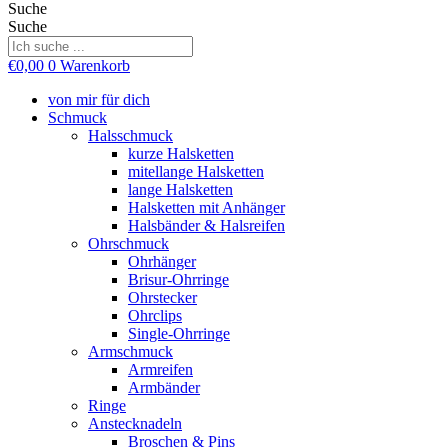
Suche
Suche
€
0,00
0
Warenkorb
von mir für dich
Schmuck
Halsschmuck
kurze Halsketten
mitellange Halsketten
lange Halsketten
Halsketten mit Anhänger
Halsbänder & Halsreifen
Ohrschmuck
Ohrhänger
Brisur-Ohrringe
Ohrstecker
Ohrclips
Single-Ohrringe
Armschmuck
Armreifen
Armbänder
Ringe
Anstecknadeln
Broschen & Pins