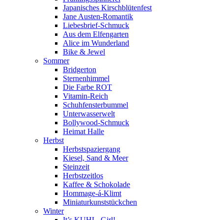
Japanisches Kirschblütenfest
Jane Austen-Romantik
Liebesbrief-Schmuck
Aus dem Elfengarten
Alice im Wunderland
Bike & Jewel
Sommer
Bridgerton
Sternenhimmel
Die Farbe ROT
Vitamin-Reich
Schuhfensterbummel
Unterwasserwelt
Bollywood-Schmuck
Heimat Halle
Herbst
Herbstspaziergang
Kiesel, Sand & Meer
Steinzeit
Herbstzeitlos
Kaffee & Schokolade
Hommage-á-Klimt
Miniaturkunststückchen
Winter
It’s KUHL, Girl!