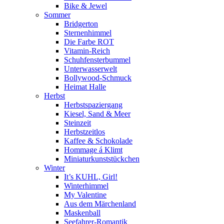
Bike & Jewel
Sommer
Bridgerton
Sternenhimmel
Die Farbe ROT
Vitamin-Reich
Schuhfensterbummel
Unterwasserwelt
Bollywood-Schmuck
Heimat Halle
Herbst
Herbstspaziergang
Kiesel, Sand & Meer
Steinzeit
Herbstzeitlos
Kaffee & Schokolade
Hommage á Klimt
Miniaturkunststückchen
Winter
It’s KUHL, Girl!
Winterhimmel
My Valentine
Aus dem Märchenland
Maskenball
Seefahrer-Romantik