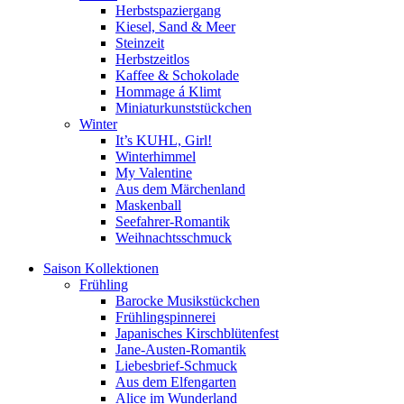
Herbstspaziergang
Kiesel, Sand & Meer
Steinzeit
Herbstzeitlos
Kaffee & Schokolade
Hommage á Klimt
Miniaturkunststückchen
Winter
It’s KUHL, Girl!
Winterhimmel
My Valentine
Aus dem Märchenland
Maskenball
Seefahrer-Romantik
Weihnachtsschmuck
Saison Kollektionen
Frühling
Barocke Musikstückchen
Frühlingspinnerei
Japanisches Kirschblütenfest
Jane-Austen-Romantik
Liebesbrief-Schmuck
Aus dem Elfengarten
Alice im Wunderland