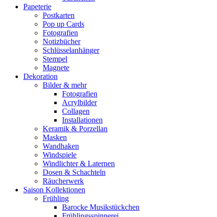
Papeterie
Postkarten
Pop up Cards
Fotografien
Notizbücher
Schlüsselanhänger
Stempel
Magnete
Dekoration
Bilder & mehr
Fotografien
Acrylbilder
Collagen
Installationen
Keramik & Porzellan
Masken
Wandhaken
Windspiele
Windlichter & Laternen
Dosen & Schachteln
Räucherwerk
Saison Kollektionen
Frühling
Barocke Musikstückchen
Frühlingsspinnerei