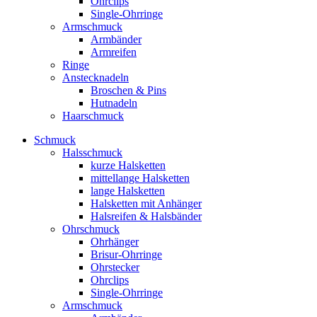
Ohrclips
Single-Ohrringe
Armschmuck
Armbänder
Armreifen
Ringe
Anstecknadeln
Broschen & Pins
Hutnadeln
Haarschmuck
Schmuck
Halsschmuck
kurze Halsketten
mittellange Halsketten
lange Halsketten
Halsketten mit Anhänger
Halsreifen & Halsbänder
Ohrschmuck
Ohrhänger
Brisur-Ohrringe
Ohrstecker
Ohrclips
Single-Ohrringe
Armschmuck