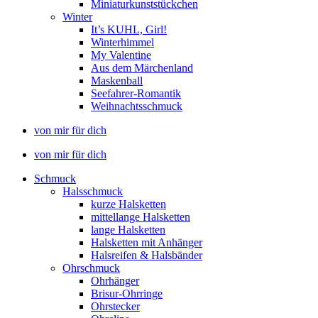
Miniaturkunststückchen
Winter
It’s KUHL, Girl!
Winterhimmel
My Valentine
Aus dem Märchenland
Maskenball
Seefahrer-Romantik
Weihnachtsschmuck
von mir für dich
von mir für dich
Schmuck
Halsschmuck
kurze Halsketten
mittellange Halsketten
lange Halsketten
Halsketten mit Anhänger
Halsreifen & Halsbänder
Ohrschmuck
Ohrhänger
Brisur-Ohrringe
Ohrstecker