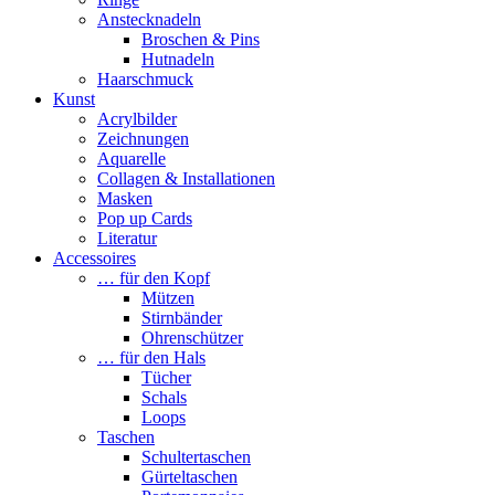
Anstecknadeln
Broschen & Pins
Hutnadeln
Haarschmuck
Kunst
Acrylbilder
Zeichnungen
Aquarelle
Collagen & Installationen
Masken
Pop up Cards
Literatur
Accessoires
… für den Kopf
Mützen
Stirnbänder
Ohrenschützer
… für den Hals
Tücher
Schals
Loops
Taschen
Schultertaschen
Gürteltaschen