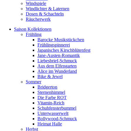
Windspiele
Windlichter & Laternen
Dosen & Schachteln
Räucherwerk
Saison Kollektionen
Frühling
Barocke Musikstückchen
Frühlingspinnerei
Japanisches Kirschblütenfest
Jane-Austen-Romantik
Liebesbrief-Schmuck
Aus dem Elfengarten
Alice im Wunderland
Bike & Jewel
Sommer
Bridgerton
Sternenhimmel
Die Farbe ROT
Vitamin-Reich
Schuhfensterbummel
Unterwasserwelt
Bollywood-Schmuck
Heimat Halle
Herbst