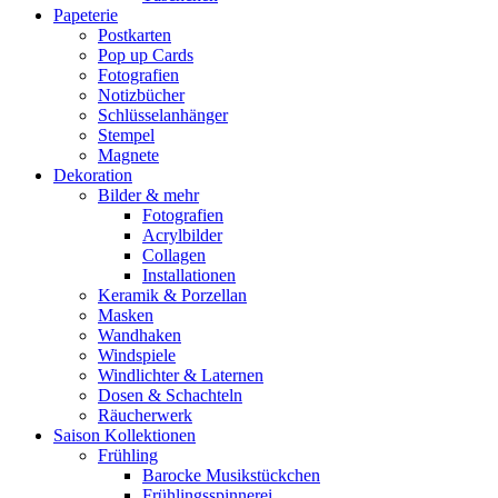
Papeterie
Postkarten
Pop up Cards
Fotografien
Notizbücher
Schlüsselanhänger
Stempel
Magnete
Dekoration
Bilder & mehr
Fotografien
Acrylbilder
Collagen
Installationen
Keramik & Porzellan
Masken
Wandhaken
Windspiele
Windlichter & Laternen
Dosen & Schachteln
Räucherwerk
Saison Kollektionen
Frühling
Barocke Musikstückchen
Frühlingsspinnerei