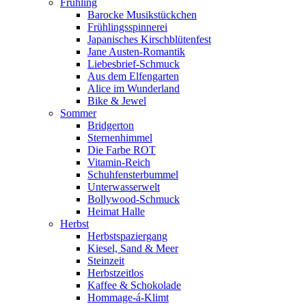
Frühling
Barocke Musikstückchen
Frühlingsspinnerei
Japanisches Kirschblütenfest
Jane Austen-Romantik
Liebesbrief-Schmuck
Aus dem Elfengarten
Alice im Wunderland
Bike & Jewel
Sommer
Bridgerton
Sternenhimmel
Die Farbe ROT
Vitamin-Reich
Schuhfensterbummel
Unterwasserwelt
Bollywood-Schmuck
Heimat Halle
Herbst
Herbstspaziergang
Kiesel, Sand & Meer
Steinzeit
Herbstzeitlos
Kaffee & Schokolade
Hommage-á-Klimt