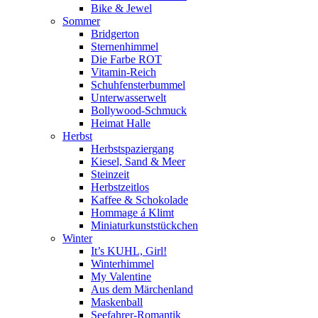
Bike & Jewel
Sommer
Bridgerton
Sternenhimmel
Die Farbe ROT
Vitamin-Reich
Schuhfensterbummel
Unterwasserwelt
Bollywood-Schmuck
Heimat Halle
Herbst
Herbstspaziergang
Kiesel, Sand & Meer
Steinzeit
Herbstzeitlos
Kaffee & Schokolade
Hommage á Klimt
Miniaturkunststückchen
Winter
It’s KUHL, Girl!
Winterhimmel
My Valentine
Aus dem Märchenland
Maskenball
Seefahrer-Romantik