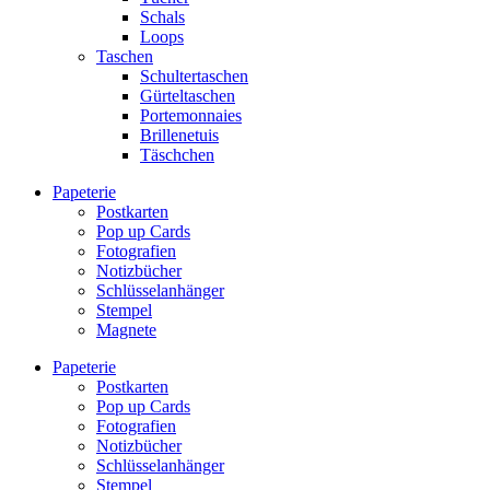
Schals
Loops
Taschen
Schultertaschen
Gürteltaschen
Portemonnaies
Brillenetuis
Täschchen
Papeterie
Postkarten
Pop up Cards
Fotografien
Notizbücher
Schlüsselanhänger
Stempel
Magnete
Papeterie
Postkarten
Pop up Cards
Fotografien
Notizbücher
Schlüsselanhänger
Stempel