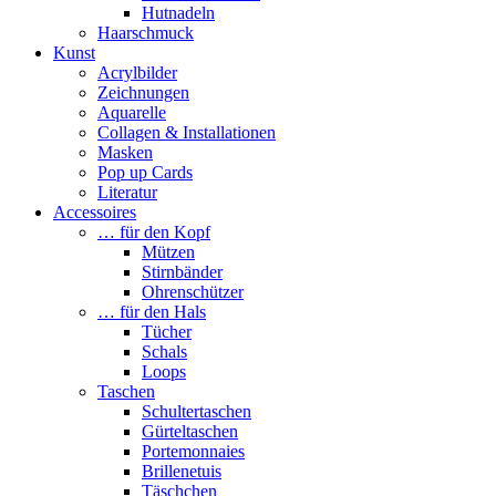
Hutnadeln
Haarschmuck
Kunst
Acrylbilder
Zeichnungen
Aquarelle
Collagen & Installationen
Masken
Pop up Cards
Literatur
Accessoires
… für den Kopf
Mützen
Stirnbänder
Ohrenschützer
… für den Hals
Tücher
Schals
Loops
Taschen
Schultertaschen
Gürteltaschen
Portemonnaies
Brillenetuis
Täschchen