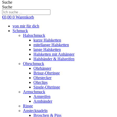
Suche
Suche
€
0,00
0
Warenkorb
von mir für dich
Schmuck
Halsschmuck
kurze Halsketten
mitellange Halsketten
lange Halsketten
Halsketten mit Anhänger
Halsbänder & Halsreifen
Ohrschmuck
Ohrhänger
Brisur-Ohrringe
Ohrstecker
Ohrclips
Single-Ohrringe
Armschmuck
Armreifen
Armbänder
Ringe
Anstecknadeln
Broschen & Pins