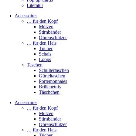
Literatur
Accessoires
… für den Kopf
Mützen
Stirnbänder
Ohrenschützer
… für den Hals
Tücher
Schals
Loops
Taschen
Schultertaschen
Gürteltaschen
Portemonnaies
Brillenetuis
Täschchen
Accessoires
… für den Kopf
Mützen
Stirnbänder
Ohrenschützer
… für den Hals
Tücher