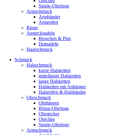
Ohrclips
Single-Ohrringe
Armschmuck
Armbänder
Armreifen
Ringe
Anstecknadeln
Broschen & Pins
Hutnadeln
Haarschmuck
Schmuck
Halsschmuck
kurze Halsketten
mittellange Halsketten
lange Halsketten
Halsketten mit Anhänger
Halsreifen & Halsbänder
Ohrschmuck
Ohrhänger
Brisur-Ohrringe
Ohrstecker
Ohrclips
Single-Ohrringe
Armschmuck