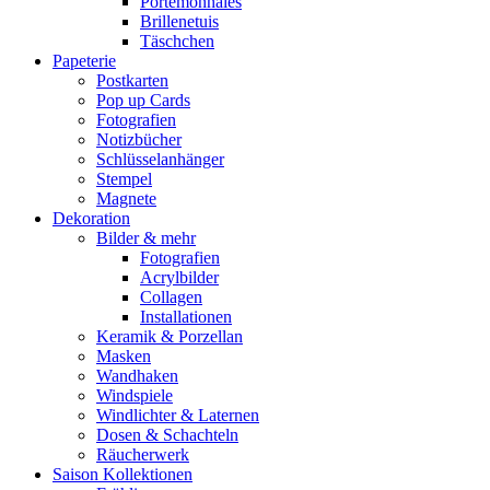
Portemonnaies
Brillenetuis
Täschchen
Papeterie
Postkarten
Pop up Cards
Fotografien
Notizbücher
Schlüsselanhänger
Stempel
Magnete
Dekoration
Bilder & mehr
Fotografien
Acrylbilder
Collagen
Installationen
Keramik & Porzellan
Masken
Wandhaken
Windspiele
Windlichter & Laternen
Dosen & Schachteln
Räucherwerk
Saison Kollektionen