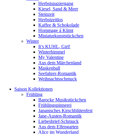
Herbstspaziergang
Kiesel, Sand & Meer
Steinzeit
Herbstzeitlos
Kaffee & Schokolade
Hommage á Klimt
Miniaturkunststückchen
Winter
It’s KUHL, Girl!
Winterhimmel
My Valentine
Aus dem Märchenland
Maskenball
Seefahrer-Romantik
Weihnachtsschmuck
Saison Kollektionen
Frühling
Barocke Musikstückchen
Frühlingspinnerei
Japanisches Kirschblütenfest
Jane-Austen-Romantik
Liebesbrief-Schmuck
Aus dem Elfengarten
Alice im Wunderland