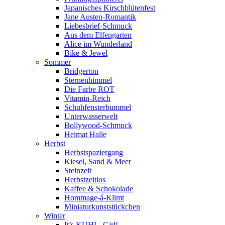
Japanisches Kirschblütenfest
Jane Austen-Romantik
Liebesbrief-Schmuck
Aus dem Elfengarten
Alice im Wunderland
Bike & Jewel
Sommer
Bridgerton
Sternenhimmel
Die Farbe ROT
Vitamin-Reich
Schuhfensterbummel
Unterwasserwelt
Bollywood-Schmuck
Heimat Halle
Herbst
Herbstspaziergang
Kiesel, Sand & Meer
Steinzeit
Herbstzeitlos
Kaffee & Schokolade
Hommage-á-Klimt
Miniaturkunststückchen
Winter
It’s KUHL, Girl!