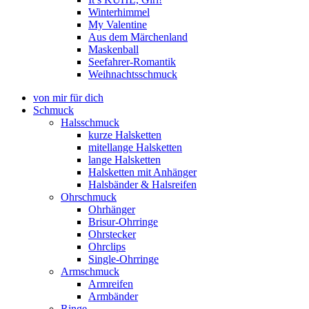
Winterhimmel
My Valentine
Aus dem Märchenland
Maskenball
Seefahrer-Romantik
Weihnachtsschmuck
von mir für dich
Schmuck
Halsschmuck
kurze Halsketten
mitellange Halsketten
lange Halsketten
Halsketten mit Anhänger
Halsbänder & Halsreifen
Ohrschmuck
Ohrhänger
Brisur-Ohrringe
Ohrstecker
Ohrclips
Single-Ohrringe
Armschmuck
Armreifen
Armbänder
Ringe