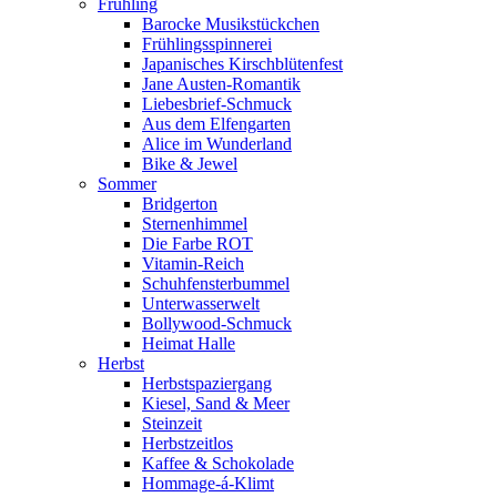
Frühling
Barocke Musikstückchen
Frühlingsspinnerei
Japanisches Kirschblütenfest
Jane Austen-Romantik
Liebesbrief-Schmuck
Aus dem Elfengarten
Alice im Wunderland
Bike & Jewel
Sommer
Bridgerton
Sternenhimmel
Die Farbe ROT
Vitamin-Reich
Schuhfensterbummel
Unterwasserwelt
Bollywood-Schmuck
Heimat Halle
Herbst
Herbstspaziergang
Kiesel, Sand & Meer
Steinzeit
Herbstzeitlos
Kaffee & Schokolade
Hommage-á-Klimt