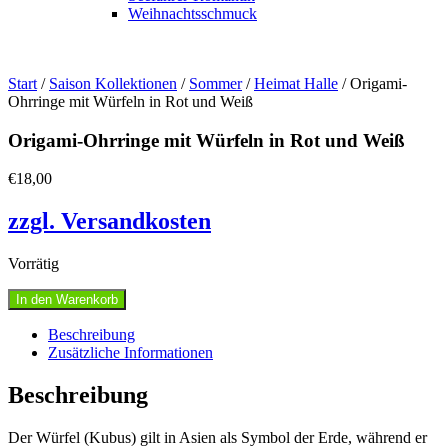
Weihnachtsschmuck
Start
/
Saison Kollektionen
/
Sommer
/
Heimat Halle
/ Origami-
Ohrringe mit Würfeln in Rot und Weiß
Origami-Ohrringe mit Würfeln in Rot und Weiß
€
18,00
zzgl. Versandkosten
Vorrätig
Origami-
In den Warenkorb
Ohrringe
mit
Beschreibung
Würfeln
Zusätzliche Informationen
in
Rot
Beschreibung
und
Weiß
Der Würfel (Kubus) gilt in Asien als Symbol der Erde, während er
Menge