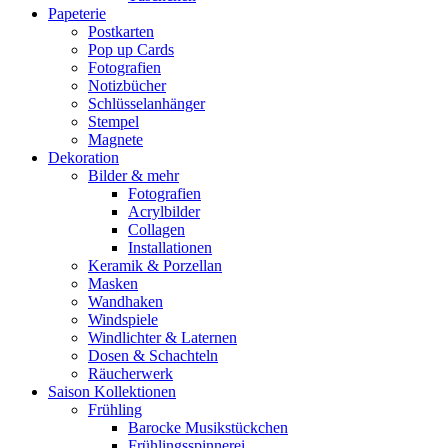
Papeterie
Postkarten
Pop up Cards
Fotografien
Notizbücher
Schlüsselanhänger
Stempel
Magnete
Dekoration
Bilder & mehr
Fotografien
Acrylbilder
Collagen
Installationen
Keramik & Porzellan
Masken
Wandhaken
Windspiele
Windlichter & Laternen
Dosen & Schachteln
Räucherwerk
Saison Kollektionen
Frühling
Barocke Musikstückchen
Frühlingsspinnerei