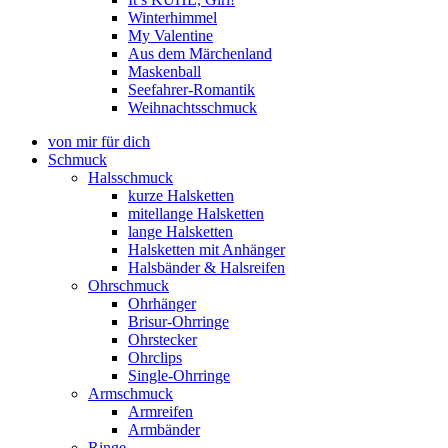
Winterhimmel
My Valentine
Aus dem Märchenland
Maskenball
Seefahrer-Romantik
Weihnachtsschmuck
von mir für dich
Schmuck
Halsschmuck
kurze Halsketten
mitellange Halsketten
lange Halsketten
Halsketten mit Anhänger
Halsbänder & Halsreifen
Ohrschmuck
Ohrhänger
Brisur-Ohrringe
Ohrstecker
Ohrclips
Single-Ohrringe
Armschmuck
Armreifen
Armbänder
Ringe