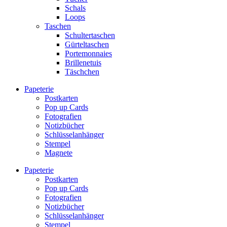
Schals
Loops
Taschen
Schultertaschen
Gürteltaschen
Portemonnaies
Brillenetuis
Täschchen
Papeterie
Postkarten
Pop up Cards
Fotografien
Notizbücher
Schlüsselanhänger
Stempel
Magnete
Papeterie
Postkarten
Pop up Cards
Fotografien
Notizbücher
Schlüsselanhänger
Stempel