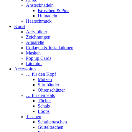
Anstecknadeln
Broschen & Pins
Hutnadeln
Haarschmuck
Kunst
Acrylbilder
Zeichnungen
Aquarelle
Collagen & Installationen
Masken
Pop up Cards
Literatur
Accessoires
… für den Kopf
Mützen
Stirnbänder
Ohrenschützer
… für den Hals
Tücher
Schals
Loops
Taschen
Schultertaschen
Gürteltaschen