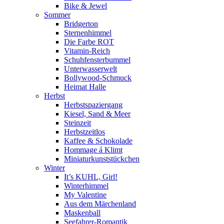
Bike & Jewel
Sommer
Bridgerton
Sternenhimmel
Die Farbe ROT
Vitamin-Reich
Schuhfensterbummel
Unterwasserwelt
Bollywood-Schmuck
Heimat Halle
Herbst
Herbstspaziergang
Kiesel, Sand & Meer
Steinzeit
Herbstzeitlos
Kaffee & Schokolade
Hommage á Klimt
Miniaturkunststückchen
Winter
It’s KUHL, Girl!
Winterhimmel
My Valentine
Aus dem Märchenland
Maskenball
Seefahrer-Romantik