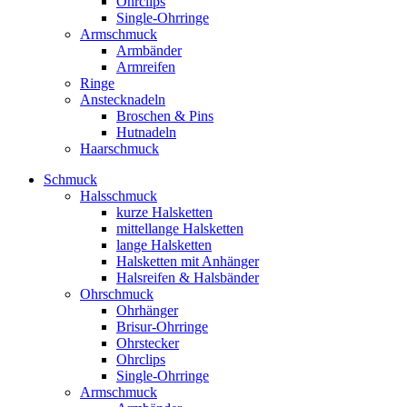
Ohrclips
Single-Ohrringe
Armschmuck
Armbänder
Armreifen
Ringe
Anstecknadeln
Broschen & Pins
Hutnadeln
Haarschmuck
Schmuck
Halsschmuck
kurze Halsketten
mittellange Halsketten
lange Halsketten
Halsketten mit Anhänger
Halsreifen & Halsbänder
Ohrschmuck
Ohrhänger
Brisur-Ohrringe
Ohrstecker
Ohrclips
Single-Ohrringe
Armschmuck