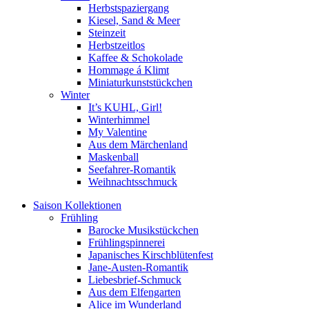
Herbstspaziergang
Kiesel, Sand & Meer
Steinzeit
Herbstzeitlos
Kaffee & Schokolade
Hommage á Klimt
Miniaturkunststückchen
Winter
It’s KUHL, Girl!
Winterhimmel
My Valentine
Aus dem Märchenland
Maskenball
Seefahrer-Romantik
Weihnachtsschmuck
Saison Kollektionen
Frühling
Barocke Musikstückchen
Frühlingspinnerei
Japanisches Kirschblütenfest
Jane-Austen-Romantik
Liebesbrief-Schmuck
Aus dem Elfengarten
Alice im Wunderland