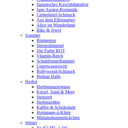
Japanisches Kirschblütenfest
Jane Austen-Romantik
Liebesbrief-Schmuck
Aus dem Elfengarten
Alice im Wunderland
Bike & Jewel
Sommer
Bridgerton
Sternenhimmel
Die Farbe ROT
Vitamin-Reich
Schuhfensterbummel
Unterwasserwelt
Bollywood-Schmuck
Heimat Halle
Herbst
Herbstspaziergang
Kiesel, Sand & Meer
Steinzeit
Herbstzeitlos
Kaffee & Schokolade
Hommage-á-Klimt
Miniaturkunststückchen
Winter
It’s KUHL, Girl!