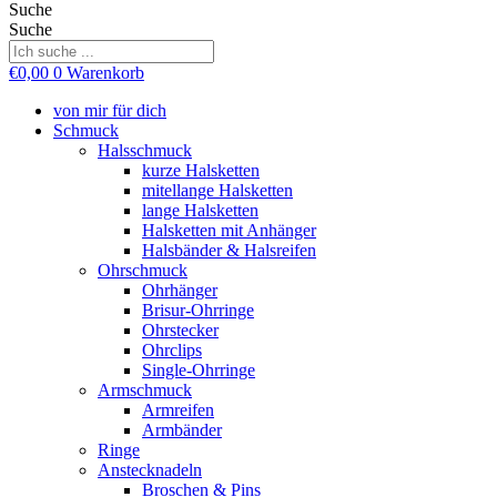
Suche
Suche
€
0,00
0
Warenkorb
von mir für dich
Schmuck
Halsschmuck
kurze Halsketten
mitellange Halsketten
lange Halsketten
Halsketten mit Anhänger
Halsbänder & Halsreifen
Ohrschmuck
Ohrhänger
Brisur-Ohrringe
Ohrstecker
Ohrclips
Single-Ohrringe
Armschmuck
Armreifen
Armbänder
Ringe
Anstecknadeln
Broschen & Pins