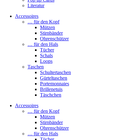
Literatur
Accessoires
… für den Kopf
Mützen
Stirnbänder
Ohrenschützer
… für den Hals
Tücher
Schals
Loops
Taschen
Schultertaschen
Gürteltaschen
Portemonnaies
Brillenetuis
Täschchen
Accessoires
… für den Kopf
Mützen
Stirnbänder
Ohrenschützer
… für den Hals
Tücher