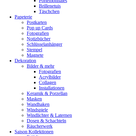
Portemonnaies
Brillenetuis
Täschchen
Papeterie
Postkarten
Pop up Cards
Fotografien
Notizbücher
Schlüsselanhänger
Stempel
Magnete
Dekoration
Bilder & mehr
Fotografien
Acrylbilder
Collagen
Installationen
Keramik & Porzellan
Masken
Wandhaken
Windspiele
Windlichter & Laternen
Dosen & Schachteln
Räucherwerk
Saison Kollektionen