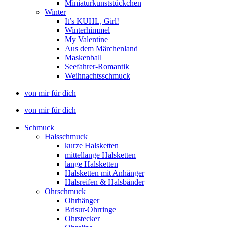
Miniaturkunststückchen
Winter
It’s KUHL, Girl!
Winterhimmel
My Valentine
Aus dem Märchenland
Maskenball
Seefahrer-Romantik
Weihnachtsschmuck
von mir für dich
von mir für dich
Schmuck
Halsschmuck
kurze Halsketten
mittellange Halsketten
lange Halsketten
Halsketten mit Anhänger
Halsreifen & Halsbänder
Ohrschmuck
Ohrhänger
Brisur-Ohrringe
Ohrstecker