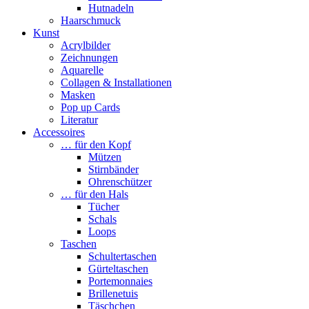
Hutnadeln
Haarschmuck
Kunst
Acrylbilder
Zeichnungen
Aquarelle
Collagen & Installationen
Masken
Pop up Cards
Literatur
Accessoires
… für den Kopf
Mützen
Stirnbänder
Ohrenschützer
… für den Hals
Tücher
Schals
Loops
Taschen
Schultertaschen
Gürteltaschen
Portemonnaies
Brillenetuis
Täschchen