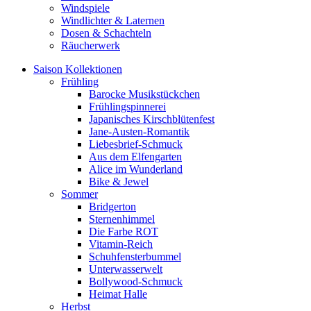
Windspiele
Windlichter & Laternen
Dosen & Schachteln
Räucherwerk
Saison Kollektionen
Frühling
Barocke Musikstückchen
Frühlingspinnerei
Japanisches Kirschblütenfest
Jane-Austen-Romantik
Liebesbrief-Schmuck
Aus dem Elfengarten
Alice im Wunderland
Bike & Jewel
Sommer
Bridgerton
Sternenhimmel
Die Farbe ROT
Vitamin-Reich
Schuhfensterbummel
Unterwasserwelt
Bollywood-Schmuck
Heimat Halle
Herbst