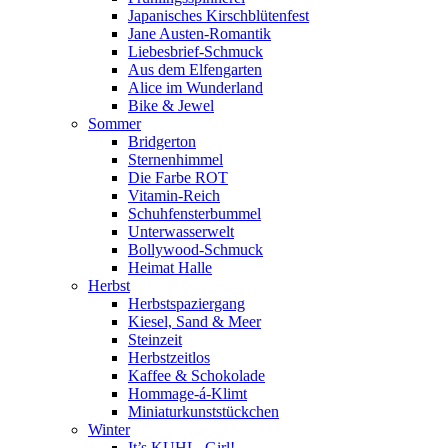
Japanisches Kirschblütenfest
Jane Austen-Romantik
Liebesbrief-Schmuck
Aus dem Elfengarten
Alice im Wunderland
Bike & Jewel
Sommer
Bridgerton
Sternenhimmel
Die Farbe ROT
Vitamin-Reich
Schuhfensterbummel
Unterwasserwelt
Bollywood-Schmuck
Heimat Halle
Herbst
Herbstspaziergang
Kiesel, Sand & Meer
Steinzeit
Herbstzeitlos
Kaffee & Schokolade
Hommage-á-Klimt
Miniaturkunststückchen
Winter
It’s KUHL, Girl!