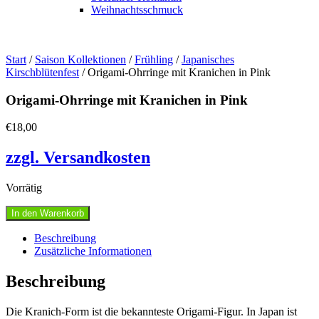
Weihnachtsschmuck
Start
/
Saison Kollektionen
/
Frühling
/
Japanisches
Kirschblütenfest
/ Origami-Ohrringe mit Kranichen in Pink
Origami-Ohrringe mit Kranichen in Pink
€
18,00
zzgl. Versandkosten
Vorrätig
Origami-
In den Warenkorb
Ohrringe
mit
Beschreibung
Kranichen
Zusätzliche Informationen
in
Pink
Beschreibung
Menge
Die Kranich-Form ist die bekannteste Origami-Figur. In Japan ist