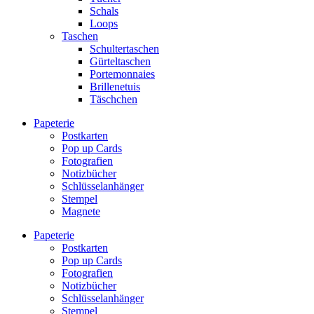
Schals
Loops
Taschen
Schultertaschen
Gürteltaschen
Portemonnaies
Brillenetuis
Täschchen
Papeterie
Postkarten
Pop up Cards
Fotografien
Notizbücher
Schlüsselanhänger
Stempel
Magnete
Papeterie
Postkarten
Pop up Cards
Fotografien
Notizbücher
Schlüsselanhänger
Stempel