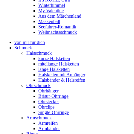
Winterhimmel
My Valentine
Aus dem Märchenland
Maskenball
Seefahrer-Romantik
Weihnachtsschmuck
von mir für dich
Schmuck
Halsschmuck
kurze Halsketten
mitellange Halsketten
lange Halsketten
Halsketten mit Anhänger
Halsbänder & Halsreifen
Ohrschmuck
Ohrhänger
Brisur-Ohrringe
Ohrstecker
Ohrclips
Single-Ohrringe
Armschmuck
Armreifen
Armbänder
Ringe