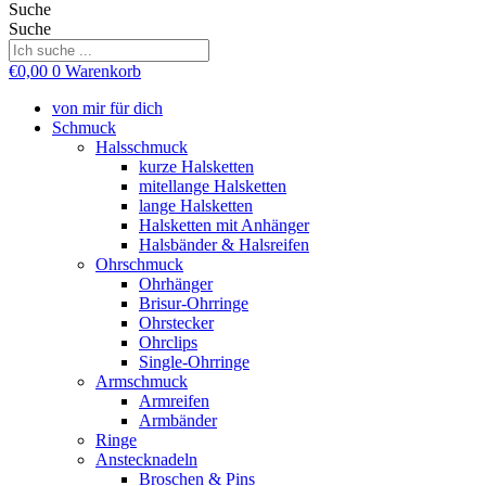
Suche
Suche
€
0,00
0
Warenkorb
von mir für dich
Schmuck
Halsschmuck
kurze Halsketten
mitellange Halsketten
lange Halsketten
Halsketten mit Anhänger
Halsbänder & Halsreifen
Ohrschmuck
Ohrhänger
Brisur-Ohrringe
Ohrstecker
Ohrclips
Single-Ohrringe
Armschmuck
Armreifen
Armbänder
Ringe
Anstecknadeln
Broschen & Pins