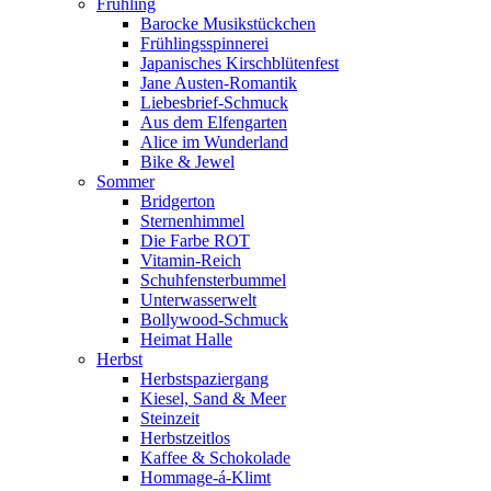
Frühling
Barocke Musikstückchen
Frühlingsspinnerei
Japanisches Kirschblütenfest
Jane Austen-Romantik
Liebesbrief-Schmuck
Aus dem Elfengarten
Alice im Wunderland
Bike & Jewel
Sommer
Bridgerton
Sternenhimmel
Die Farbe ROT
Vitamin-Reich
Schuhfensterbummel
Unterwasserwelt
Bollywood-Schmuck
Heimat Halle
Herbst
Herbstspaziergang
Kiesel, Sand & Meer
Steinzeit
Herbstzeitlos
Kaffee & Schokolade
Hommage-á-Klimt