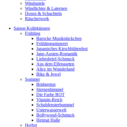
Windspiele
Windlichter & Laternen
Dosen & Schachteln
Räucherwerk
Saison Kollektionen
Frühling
Barocke Musikstückchen
Frühlingspinnerei
Japanisches Kirschblütenfest
Jane-Austen-Romantik
Liebesbrief-Schmuck
Aus dem Elfengarten
Alice im Wunderland
Bike & Jewel
Sommer
Bridgerton
Sternenhimmel
Die Farbe ROT
Vitamin-Reich
Schuhfensterbummel
Unterwasserwelt
Bollywood-Schmuck
Heimat Halle
Herbst