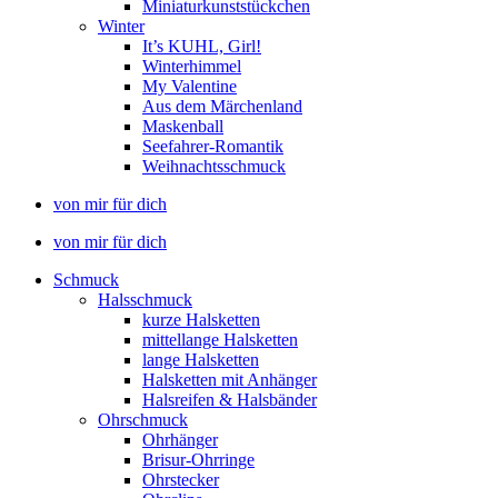
Miniaturkunststückchen
Winter
It’s KUHL, Girl!
Winterhimmel
My Valentine
Aus dem Märchenland
Maskenball
Seefahrer-Romantik
Weihnachtsschmuck
von mir für dich
von mir für dich
Schmuck
Halsschmuck
kurze Halsketten
mittellange Halsketten
lange Halsketten
Halsketten mit Anhänger
Halsreifen & Halsbänder
Ohrschmuck
Ohrhänger
Brisur-Ohrringe
Ohrstecker