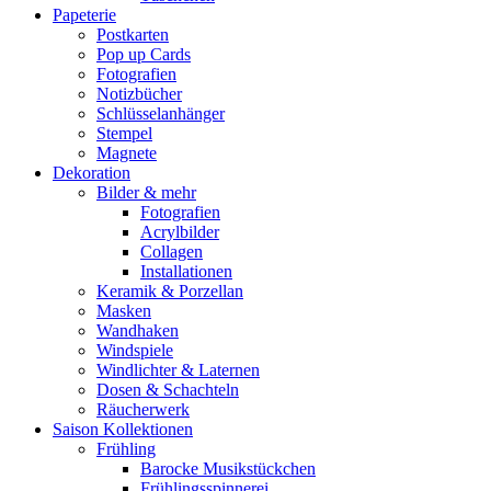
Papeterie
Postkarten
Pop up Cards
Fotografien
Notizbücher
Schlüsselanhänger
Stempel
Magnete
Dekoration
Bilder & mehr
Fotografien
Acrylbilder
Collagen
Installationen
Keramik & Porzellan
Masken
Wandhaken
Windspiele
Windlichter & Laternen
Dosen & Schachteln
Räucherwerk
Saison Kollektionen
Frühling
Barocke Musikstückchen
Frühlingsspinnerei