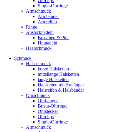
Ohrclips
Single-Ohrringe
Armschmuck
Armbänder
Armreifen
Ringe
Anstecknadeln
Broschen & Pins
Hutnadeln
Haarschmuck
Schmuck
Halsschmuck
kurze Halsketten
mittellange Halsketten
lange Halsketten
Halsketten mit Anhänger
Halsreifen & Halsbänder
Ohrschmuck
Ohrhänger
Brisur-Ohrringe
Ohrstecker
Ohrclips
Single-Ohrringe
Armschmuck