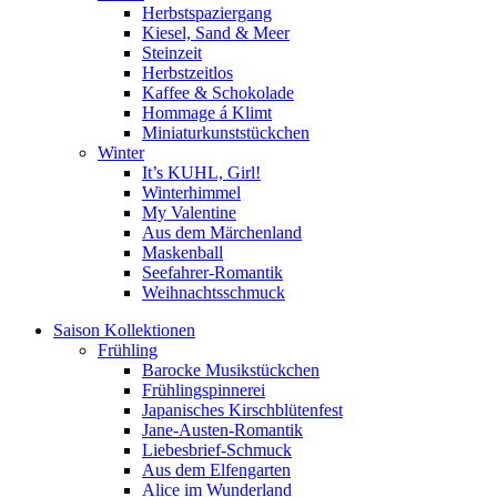
Herbstspaziergang
Kiesel, Sand & Meer
Steinzeit
Herbstzeitlos
Kaffee & Schokolade
Hommage á Klimt
Miniaturkunststückchen
Winter
It’s KUHL, Girl!
Winterhimmel
My Valentine
Aus dem Märchenland
Maskenball
Seefahrer-Romantik
Weihnachtsschmuck
Saison Kollektionen
Frühling
Barocke Musikstückchen
Frühlingspinnerei
Japanisches Kirschblütenfest
Jane-Austen-Romantik
Liebesbrief-Schmuck
Aus dem Elfengarten
Alice im Wunderland