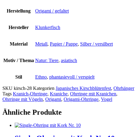
Herstellung
Origami / gefaltet
Hersteller
Klunkerfisch
Material
Metall
,
Papier / Pappe
,
Silber / versilbert
Motiv / Thema
Natur: Tiere
,
asiatisch
Stil
Ethno
,
phantasievoll / verspielt
SKU
kirsch-28
Kategorien
Japanisches Kirschblütenfest
,
Ohrhänger
Tags
Kranich-Ohrringe
,
Kraniche
,
Ohrringe mit Kranichen
,
Ohrringe mit Vögeln
,
Origami
,
Origami-Ohrringe
,
Vogel
Ähnliche Produkte