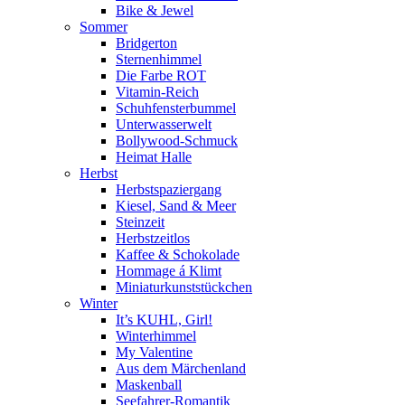
Bike & Jewel
Sommer
Bridgerton
Sternenhimmel
Die Farbe ROT
Vitamin-Reich
Schuhfensterbummel
Unterwasserwelt
Bollywood-Schmuck
Heimat Halle
Herbst
Herbstspaziergang
Kiesel, Sand & Meer
Steinzeit
Herbstzeitlos
Kaffee & Schokolade
Hommage á Klimt
Miniaturkunststückchen
Winter
It’s KUHL, Girl!
Winterhimmel
My Valentine
Aus dem Märchenland
Maskenball
Seefahrer-Romantik