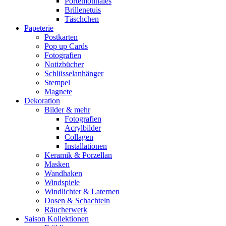
Portemonnaies
Brillenetuis
Täschchen
Papeterie
Postkarten
Pop up Cards
Fotografien
Notizbücher
Schlüsselanhänger
Stempel
Magnete
Dekoration
Bilder & mehr
Fotografien
Acrylbilder
Collagen
Installationen
Keramik & Porzellan
Masken
Wandhaken
Windspiele
Windlichter & Laternen
Dosen & Schachteln
Räucherwerk
Saison Kollektionen