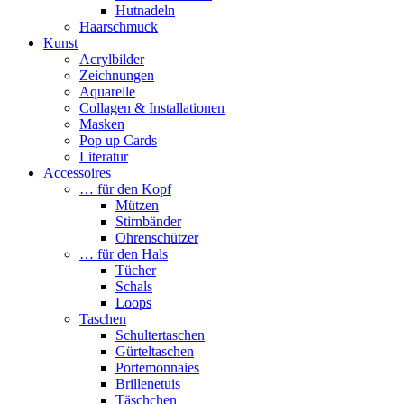
Hutnadeln
Haarschmuck
Kunst
Acrylbilder
Zeichnungen
Aquarelle
Collagen & Installationen
Masken
Pop up Cards
Literatur
Accessoires
… für den Kopf
Mützen
Stirnbänder
Ohrenschützer
… für den Hals
Tücher
Schals
Loops
Taschen
Schultertaschen
Gürteltaschen
Portemonnaies
Brillenetuis
Täschchen