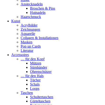
Anstecknadeln
Broschen & Pins
Hutnadeln
Haarschmuck
Kunst
Acrylbilder
Zeichnungen
Aquarelle
Collagen & Installationen
Masken
Pop up Cards
Literatur
Accessoires
… für den Kopf
Mützen
Stirnbänder
Ohrenschützer
… für den Hals
Tücher
Schals
Loops
Taschen
Schultertaschen
Gürteltaschen