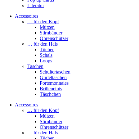
Literatur
Accessoires
… für den Kopf
Mützen
Stirnbänder
Ohrenschützer
… für den Hals
Tücher
Schals
Loops
Taschen
Schultertaschen
Gürteltaschen
Portemonnaies
Brillenetuis
Täschchen
Accessoires
… für den Kopf
Mützen
Stirnbänder
Ohrenschützer
… für den Hals
Tücher