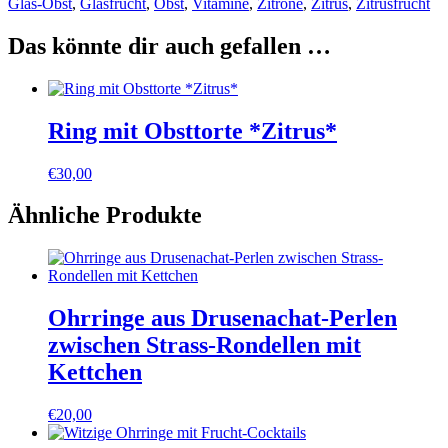
Glas-Obst
,
Glasfrucht
,
Obst
,
Vitamine
,
Zitrone
,
Zitrus
,
Zitrusfrucht
Das könnte dir auch gefallen …
Ring mit Obsttorte *Zitrus*
€
30,00
Ähnliche Produkte
Ohrringe aus Drusenachat-Perlen
zwischen Strass-Rondellen mit
Kettchen
€
20,00