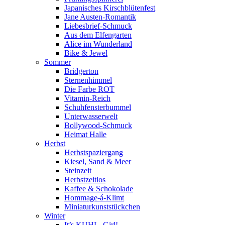
Japanisches Kirschblütenfest
Jane Austen-Romantik
Liebesbrief-Schmuck
Aus dem Elfengarten
Alice im Wunderland
Bike & Jewel
Sommer
Bridgerton
Sternenhimmel
Die Farbe ROT
Vitamin-Reich
Schuhfensterbummel
Unterwasserwelt
Bollywood-Schmuck
Heimat Halle
Herbst
Herbstspaziergang
Kiesel, Sand & Meer
Steinzeit
Herbstzeitlos
Kaffee & Schokolade
Hommage-á-Klimt
Miniaturkunststückchen
Winter
It’s KUHL, Girl!