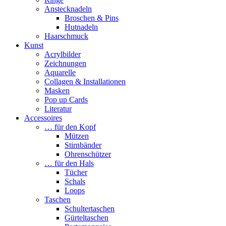
Anstecknadeln
Broschen & Pins
Hutnadeln
Haarschmuck
Kunst
Acrylbilder
Zeichnungen
Aquarelle
Collagen & Installationen
Masken
Pop up Cards
Literatur
Accessoires
… für den Kopf
Mützen
Stirnbänder
Ohrenschützer
… für den Hals
Tücher
Schals
Loops
Taschen
Schultertaschen
Gürteltaschen