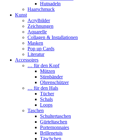
Hutnadeln
Haarschmuck
Kunst
Acrylbilder
Zeichnungen
Aquarelle
Collagen & Installationen
Masken
Pop up Cards
Literatur
Accessoires
… für den Kopf
Mützen
Stirnbänder
Ohrenschützer
… für den Hals
Tücher
Schals
Loops
Taschen
Schultertaschen
Gürteltaschen
Portemonnaies
Brillenetuis
Täschchen