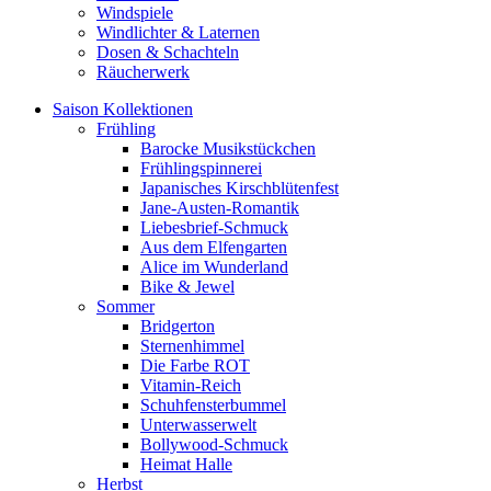
Windspiele
Windlichter & Laternen
Dosen & Schachteln
Räucherwerk
Saison Kollektionen
Frühling
Barocke Musikstückchen
Frühlingspinnerei
Japanisches Kirschblütenfest
Jane-Austen-Romantik
Liebesbrief-Schmuck
Aus dem Elfengarten
Alice im Wunderland
Bike & Jewel
Sommer
Bridgerton
Sternenhimmel
Die Farbe ROT
Vitamin-Reich
Schuhfensterbummel
Unterwasserwelt
Bollywood-Schmuck
Heimat Halle
Herbst