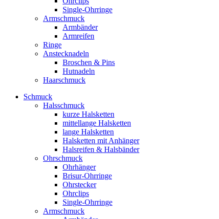
Ohrclips
Single-Ohrringe
Armschmuck
Armbänder
Armreifen
Ringe
Anstecknadeln
Broschen & Pins
Hutnadeln
Haarschmuck
Schmuck
Halsschmuck
kurze Halsketten
mittellange Halsketten
lange Halsketten
Halsketten mit Anhänger
Halsreifen & Halsbänder
Ohrschmuck
Ohrhänger
Brisur-Ohrringe
Ohrstecker
Ohrclips
Single-Ohrringe
Armschmuck