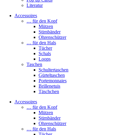
Literatur
Accessoires
… für den Kopf
Mützen
Stirnbänder
Ohrenschützer
… für den Hals
Tücher
Schals
Loops
Taschen
Schultertaschen
Gürteltaschen
Portemonnaies
Brillenetuis
Täschchen
Accessoires
… für den Kopf
Mützen
Stirnbänder
Ohrenschützer
… für den Hals
Tücher