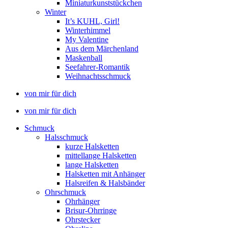
Miniaturkunststückchen
Winter
It’s KUHL, Girl!
Winterhimmel
My Valentine
Aus dem Märchenland
Maskenball
Seefahrer-Romantik
Weihnachtsschmuck
von mir für dich
von mir für dich
Schmuck
Halsschmuck
kurze Halsketten
mittellange Halsketten
lange Halsketten
Halsketten mit Anhänger
Halsreifen & Halsbänder
Ohrschmuck
Ohrhänger
Brisur-Ohrringe
Ohrstecker