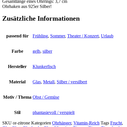
Gesamtlänge eines Ohrrings: 3,7 cm
Ohrhaken aus 925er Silber!
Zusätzliche Informationen
passend für
Frühling
,
Sommer
,
Theater / Konzert
,
Urlaub
Farbe
gelb
,
silber
Hersteller
Klunkerfisch
Material
Glas
,
Metall
,
Silber / versilbert
Motiv / Thema
Obst / Gemüse
Stil
phantasievoll / verspielt
SKU
or-zitrone
Kategorien
Ohrhänger
,
Vitamin-Reich
Tags
Frucht
,