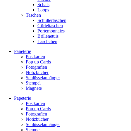
Schals
Loops
Taschen
Schultertaschen
Gürteltaschen
Portemonnaies
Brillenetuis
Täschchen
Papeterie
Postkarten
Pop up Cards
Fotografien
Notizbücher
Schlüsselanhänger
Stempel
Magnete
Papeterie
Postkarten
Pop up Cards
Fotografien
Notizbücher
Schlüsselanhänger
Stempel