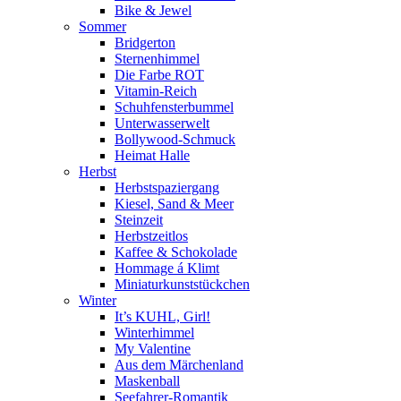
Bike & Jewel
Sommer
Bridgerton
Sternenhimmel
Die Farbe ROT
Vitamin-Reich
Schuhfensterbummel
Unterwasserwelt
Bollywood-Schmuck
Heimat Halle
Herbst
Herbstspaziergang
Kiesel, Sand & Meer
Steinzeit
Herbstzeitlos
Kaffee & Schokolade
Hommage á Klimt
Miniaturkunststückchen
Winter
It’s KUHL, Girl!
Winterhimmel
My Valentine
Aus dem Märchenland
Maskenball
Seefahrer-Romantik