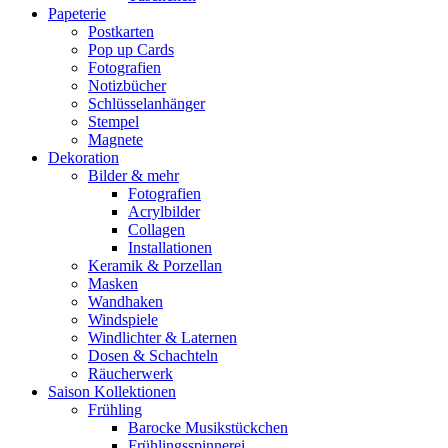
Papeterie
Postkarten
Pop up Cards
Fotografien
Notizbücher
Schlüsselanhänger
Stempel
Magnete
Dekoration
Bilder & mehr
Fotografien
Acrylbilder
Collagen
Installationen
Keramik & Porzellan
Masken
Wandhaken
Windspiele
Windlichter & Laternen
Dosen & Schachteln
Räucherwerk
Saison Kollektionen
Frühling
Barocke Musikstückchen
Frühlingsspinnerei