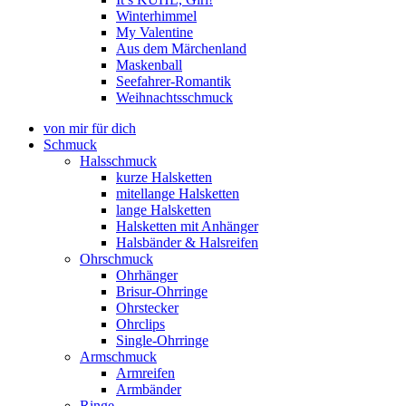
Winterhimmel
My Valentine
Aus dem Märchenland
Maskenball
Seefahrer-Romantik
Weihnachtsschmuck
von mir für dich
Schmuck
Halsschmuck
kurze Halsketten
mitellange Halsketten
lange Halsketten
Halsketten mit Anhänger
Halsbänder & Halsreifen
Ohrschmuck
Ohrhänger
Brisur-Ohrringe
Ohrstecker
Ohrclips
Single-Ohrringe
Armschmuck
Armreifen
Armbänder
Ringe