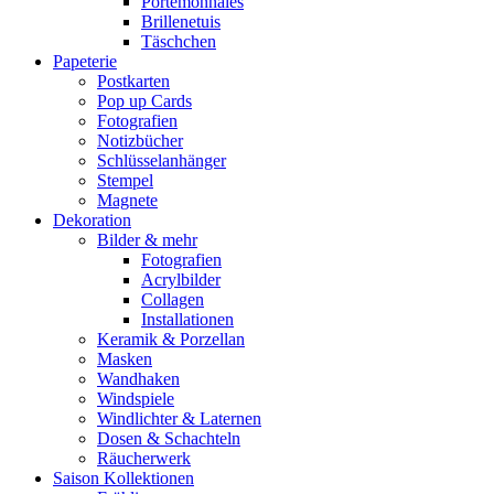
Portemonnaies
Brillenetuis
Täschchen
Papeterie
Postkarten
Pop up Cards
Fotografien
Notizbücher
Schlüsselanhänger
Stempel
Magnete
Dekoration
Bilder & mehr
Fotografien
Acrylbilder
Collagen
Installationen
Keramik & Porzellan
Masken
Wandhaken
Windspiele
Windlichter & Laternen
Dosen & Schachteln
Räucherwerk
Saison Kollektionen