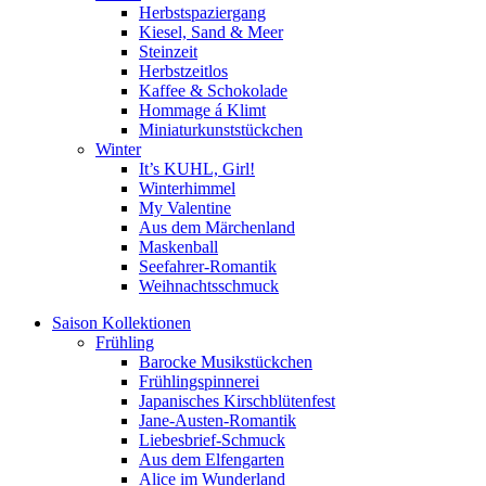
Herbstspaziergang
Kiesel, Sand & Meer
Steinzeit
Herbstzeitlos
Kaffee & Schokolade
Hommage á Klimt
Miniaturkunststückchen
Winter
It’s KUHL, Girl!
Winterhimmel
My Valentine
Aus dem Märchenland
Maskenball
Seefahrer-Romantik
Weihnachtsschmuck
Saison Kollektionen
Frühling
Barocke Musikstückchen
Frühlingspinnerei
Japanisches Kirschblütenfest
Jane-Austen-Romantik
Liebesbrief-Schmuck
Aus dem Elfengarten
Alice im Wunderland