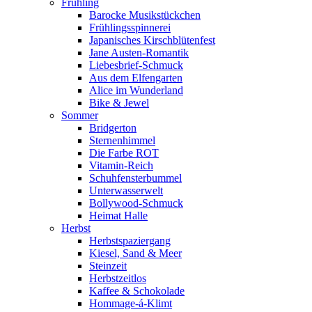
Frühling
Barocke Musikstückchen
Frühlingsspinnerei
Japanisches Kirschblütenfest
Jane Austen-Romantik
Liebesbrief-Schmuck
Aus dem Elfengarten
Alice im Wunderland
Bike & Jewel
Sommer
Bridgerton
Sternenhimmel
Die Farbe ROT
Vitamin-Reich
Schuhfensterbummel
Unterwasserwelt
Bollywood-Schmuck
Heimat Halle
Herbst
Herbstspaziergang
Kiesel, Sand & Meer
Steinzeit
Herbstzeitlos
Kaffee & Schokolade
Hommage-á-Klimt