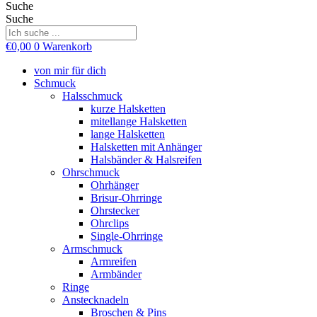
Suche
Suche
€
0,00
0
Warenkorb
von mir für dich
Schmuck
Halsschmuck
kurze Halsketten
mitellange Halsketten
lange Halsketten
Halsketten mit Anhänger
Halsbänder & Halsreifen
Ohrschmuck
Ohrhänger
Brisur-Ohrringe
Ohrstecker
Ohrclips
Single-Ohrringe
Armschmuck
Armreifen
Armbänder
Ringe
Anstecknadeln
Broschen & Pins