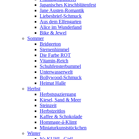
Japanisches Kirschblütenfest
Jane Austen-Romantik
Liebesbrief-Schmuck
Aus dem Elfengarten
Alice im Wunderland
Bike & Jewel
Sommer
Bridgerton
Sternenhimmel
Die Farbe ROT
Vitamin-Reich
Schuhfensterbummel
Unterwasserwelt
Bollywood-Schmuck
Heimat Halle
Herbst
Herbstspaziergang
Kiesel, Sand & Meer
Steinzeit
Herbstzeitlos
Kaffee & Schokolade
Hommage-á-Klimt
Miniaturkunststückchen
Winter
It’s KUHL, Girl!