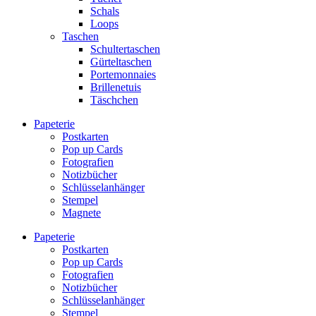
Schals
Loops
Taschen
Schultertaschen
Gürteltaschen
Portemonnaies
Brillenetuis
Täschchen
Papeterie
Postkarten
Pop up Cards
Fotografien
Notizbücher
Schlüsselanhänger
Stempel
Magnete
Papeterie
Postkarten
Pop up Cards
Fotografien
Notizbücher
Schlüsselanhänger
Stempel