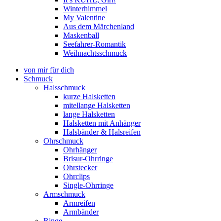
Winterhimmel
My Valentine
Aus dem Märchenland
Maskenball
Seefahrer-Romantik
Weihnachtsschmuck
von mir für dich
Schmuck
Halsschmuck
kurze Halsketten
mitellange Halsketten
lange Halsketten
Halsketten mit Anhänger
Halsbänder & Halsreifen
Ohrschmuck
Ohrhänger
Brisur-Ohrringe
Ohrstecker
Ohrclips
Single-Ohrringe
Armschmuck
Armreifen
Armbänder
Ringe