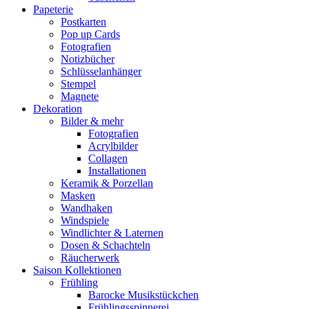
Papeterie
Postkarten
Pop up Cards
Fotografien
Notizbücher
Schlüsselanhänger
Stempel
Magnete
Dekoration
Bilder & mehr
Fotografien
Acrylbilder
Collagen
Installationen
Keramik & Porzellan
Masken
Wandhaken
Windspiele
Windlichter & Laternen
Dosen & Schachteln
Räucherwerk
Saison Kollektionen
Frühling
Barocke Musikstückchen
Frühlingsspinnerei