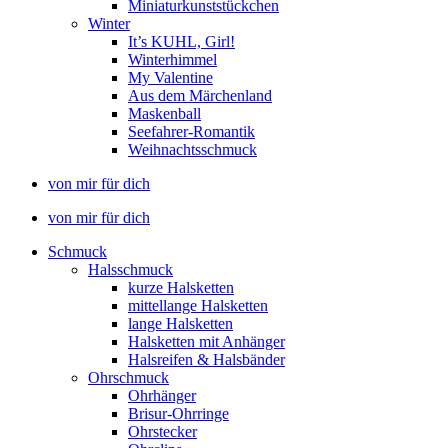
Miniaturkunststückchen
Winter
It’s KUHL, Girl!
Winterhimmel
My Valentine
Aus dem Märchenland
Maskenball
Seefahrer-Romantik
Weihnachtsschmuck
von mir für dich
von mir für dich
Schmuck
Halsschmuck
kurze Halsketten
mittellange Halsketten
lange Halsketten
Halsketten mit Anhänger
Halsreifen & Halsbänder
Ohrschmuck
Ohrhänger
Brisur-Ohrringe
Ohrstecker