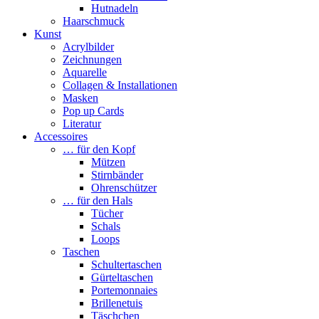
Hutnadeln
Haarschmuck
Kunst
Acrylbilder
Zeichnungen
Aquarelle
Collagen & Installationen
Masken
Pop up Cards
Literatur
Accessoires
… für den Kopf
Mützen
Stirnbänder
Ohrenschützer
… für den Hals
Tücher
Schals
Loops
Taschen
Schultertaschen
Gürteltaschen
Portemonnaies
Brillenetuis
Täschchen