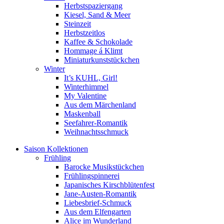
Herbstspaziergang
Kiesel, Sand & Meer
Steinzeit
Herbstzeitlos
Kaffee & Schokolade
Hommage á Klimt
Miniaturkunststückchen
Winter
It’s KUHL, Girl!
Winterhimmel
My Valentine
Aus dem Märchenland
Maskenball
Seefahrer-Romantik
Weihnachtsschmuck
Saison Kollektionen
Frühling
Barocke Musikstückchen
Frühlingspinnerei
Japanisches Kirschblütenfest
Jane-Austen-Romantik
Liebesbrief-Schmuck
Aus dem Elfengarten
Alice im Wunderland