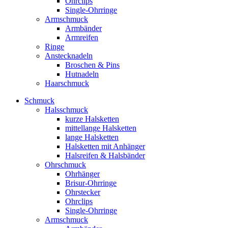
Ohrclips
Single-Ohrringe
Armschmuck
Armbänder
Armreifen
Ringe
Anstecknadeln
Broschen & Pins
Hutnadeln
Haarschmuck
Schmuck
Halsschmuck
kurze Halsketten
mittellange Halsketten
lange Halsketten
Halsketten mit Anhänger
Halsreifen & Halsbänder
Ohrschmuck
Ohrhänger
Brisur-Ohrringe
Ohrstecker
Ohrclips
Single-Ohrringe
Armschmuck