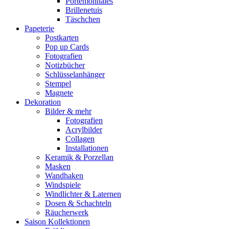
Portemonnaies
Brillenetuis
Täschchen
Papeterie
Postkarten
Pop up Cards
Fotografien
Notizbücher
Schlüsselanhänger
Stempel
Magnete
Dekoration
Bilder & mehr
Fotografien
Acrylbilder
Collagen
Installationen
Keramik & Porzellan
Masken
Wandhaken
Windspiele
Windlichter & Laternen
Dosen & Schachteln
Räucherwerk
Saison Kollektionen