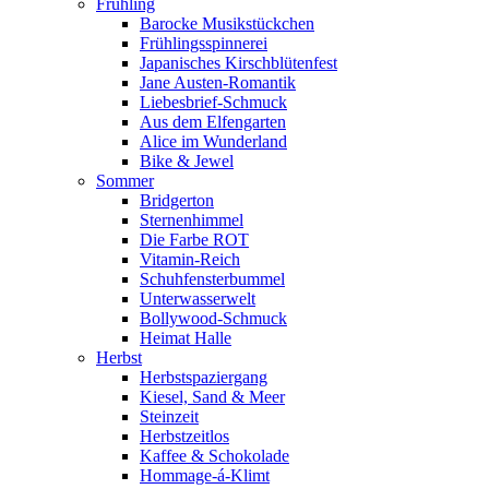
Frühling
Barocke Musikstückchen
Frühlingsspinnerei
Japanisches Kirschblütenfest
Jane Austen-Romantik
Liebesbrief-Schmuck
Aus dem Elfengarten
Alice im Wunderland
Bike & Jewel
Sommer
Bridgerton
Sternenhimmel
Die Farbe ROT
Vitamin-Reich
Schuhfensterbummel
Unterwasserwelt
Bollywood-Schmuck
Heimat Halle
Herbst
Herbstspaziergang
Kiesel, Sand & Meer
Steinzeit
Herbstzeitlos
Kaffee & Schokolade
Hommage-á-Klimt