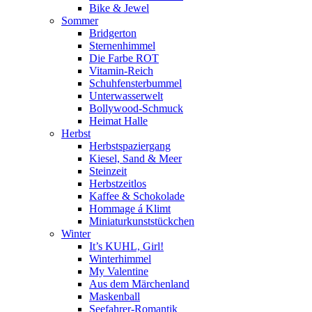
Bike & Jewel
Sommer
Bridgerton
Sternenhimmel
Die Farbe ROT
Vitamin-Reich
Schuhfensterbummel
Unterwasserwelt
Bollywood-Schmuck
Heimat Halle
Herbst
Herbstspaziergang
Kiesel, Sand & Meer
Steinzeit
Herbstzeitlos
Kaffee & Schokolade
Hommage á Klimt
Miniaturkunststückchen
Winter
It’s KUHL, Girl!
Winterhimmel
My Valentine
Aus dem Märchenland
Maskenball
Seefahrer-Romantik