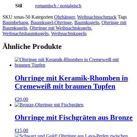
Stil
romantisch / nostalgisch
SKU
xmas-50
Kategorien
Ohrhänger
,
Weihnachtsschmuck
Tags
Baumbehang
,
Baumkugel-Ohrringe
,
Baumkugeln
,
Ohrringe mit
Baumkugeln
,
Ohrringe mit Weihnachtskugeln
,
Weihnachtsbaumkugeln
,
Weihnachtskugeln
Ähnliche Produkte
Ohrringe mit Keramik-Rhomben in
Cremeweiß mit braunen Tupfen
€
20,00
Ohrringe mit Fischgräten aus Bronze
€
15,00