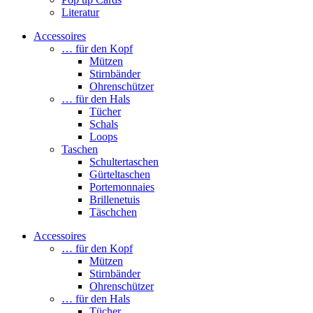
Literatur
Accessoires
… für den Kopf
Mützen
Stirnbänder
Ohrenschützer
… für den Hals
Tücher
Schals
Loops
Taschen
Schultertaschen
Gürteltaschen
Portemonnaies
Brillenetuis
Täschchen
Accessoires
… für den Kopf
Mützen
Stirnbänder
Ohrenschützer
… für den Hals
Tücher