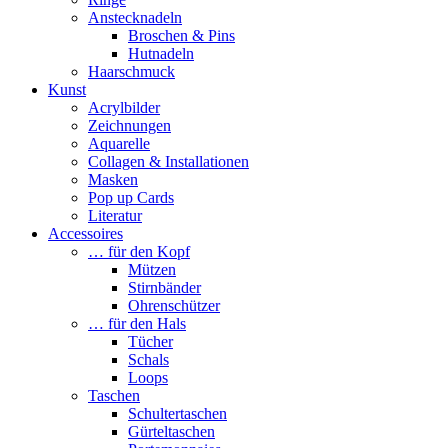
Anstecknadeln
Broschen & Pins
Hutnadeln
Haarschmuck
Kunst
Acrylbilder
Zeichnungen
Aquarelle
Collagen & Installationen
Masken
Pop up Cards
Literatur
Accessoires
… für den Kopf
Mützen
Stirnbänder
Ohrenschützer
… für den Hals
Tücher
Schals
Loops
Taschen
Schultertaschen
Gürteltaschen