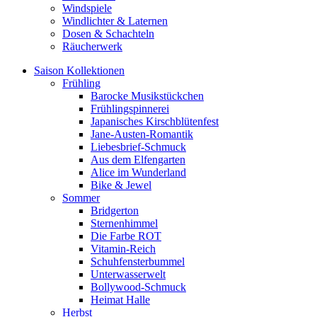
Windspiele
Windlichter & Laternen
Dosen & Schachteln
Räucherwerk
Saison Kollektionen
Frühling
Barocke Musikstückchen
Frühlingspinnerei
Japanisches Kirschblütenfest
Jane-Austen-Romantik
Liebesbrief-Schmuck
Aus dem Elfengarten
Alice im Wunderland
Bike & Jewel
Sommer
Bridgerton
Sternenhimmel
Die Farbe ROT
Vitamin-Reich
Schuhfensterbummel
Unterwasserwelt
Bollywood-Schmuck
Heimat Halle
Herbst