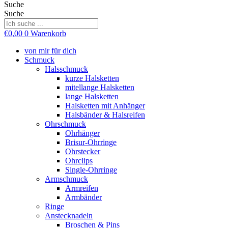
Suche
Suche
€
0,00
0
Warenkorb
von mir für dich
Schmuck
Halsschmuck
kurze Halsketten
mitellange Halsketten
lange Halsketten
Halsketten mit Anhänger
Halsbänder & Halsreifen
Ohrschmuck
Ohrhänger
Brisur-Ohrringe
Ohrstecker
Ohrclips
Single-Ohrringe
Armschmuck
Armreifen
Armbänder
Ringe
Anstecknadeln
Broschen & Pins