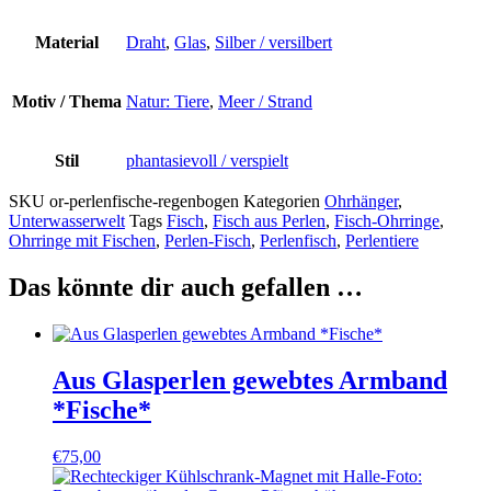
Material
Draht
,
Glas
,
Silber / versilbert
Motiv / Thema
Natur: Tiere
,
Meer / Strand
Stil
phantasievoll / verspielt
SKU
or-perlenfische-regenbogen
Kategorien
Ohrhänger
,
Unterwasserwelt
Tags
Fisch
,
Fisch aus Perlen
,
Fisch-Ohrringe
,
Ohrringe mit Fischen
,
Perlen-Fisch
,
Perlenfisch
,
Perlentiere
Das könnte dir auch gefallen …
Aus Glasperlen gewebtes Armband
*Fische*
€
75,00