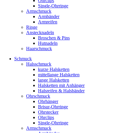
Ohrclips
Single-Ohrringe
Armschmuck
Armbänder
Armreifen
Ringe
Anstecknadeln
Broschen & Pins
Hutnadeln
Haarschmuck
Schmuck
Halsschmuck
kurze Halsketten
mittellange Halsketten
lange Halsketten
Halsketten mit Anhänger
Halsreifen & Halsbänder
Ohrschmuck
Ohrhänger
Brisur-Ohrringe
Ohrstecker
Ohrclips
Single-Ohrringe
Armschmuck