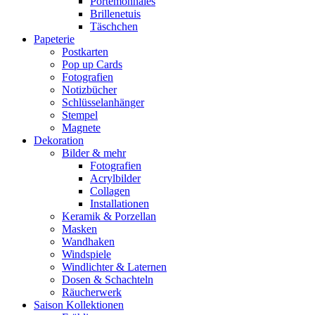
Portemonnaies
Brillenetuis
Täschchen
Papeterie
Postkarten
Pop up Cards
Fotografien
Notizbücher
Schlüsselanhänger
Stempel
Magnete
Dekoration
Bilder & mehr
Fotografien
Acrylbilder
Collagen
Installationen
Keramik & Porzellan
Masken
Wandhaken
Windspiele
Windlichter & Laternen
Dosen & Schachteln
Räucherwerk
Saison Kollektionen