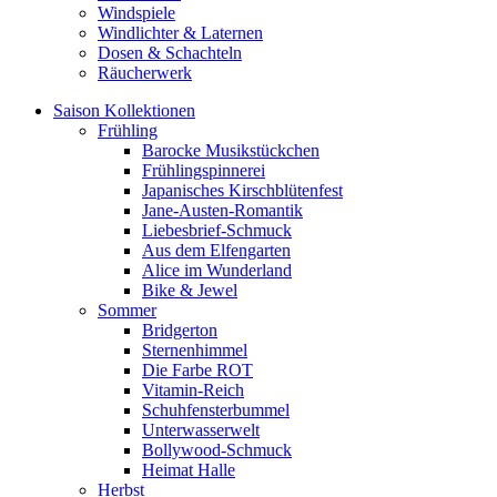
Windspiele
Windlichter & Laternen
Dosen & Schachteln
Räucherwerk
Saison Kollektionen
Frühling
Barocke Musikstückchen
Frühlingspinnerei
Japanisches Kirschblütenfest
Jane-Austen-Romantik
Liebesbrief-Schmuck
Aus dem Elfengarten
Alice im Wunderland
Bike & Jewel
Sommer
Bridgerton
Sternenhimmel
Die Farbe ROT
Vitamin-Reich
Schuhfensterbummel
Unterwasserwelt
Bollywood-Schmuck
Heimat Halle
Herbst