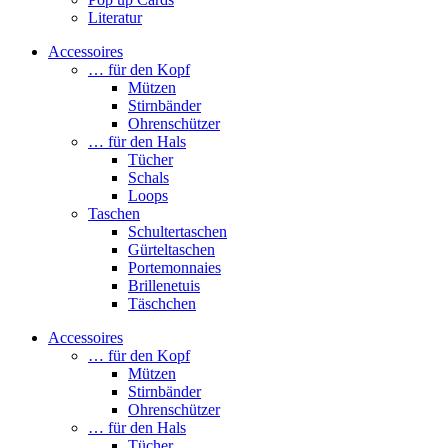
Literatur
Accessoires
… für den Kopf
Mützen
Stirnbänder
Ohrenschützer
… für den Hals
Tücher
Schals
Loops
Taschen
Schultertaschen
Gürteltaschen
Portemonnaies
Brillenetuis
Täschchen
Accessoires
… für den Kopf
Mützen
Stirnbänder
Ohrenschützer
… für den Hals
Tücher