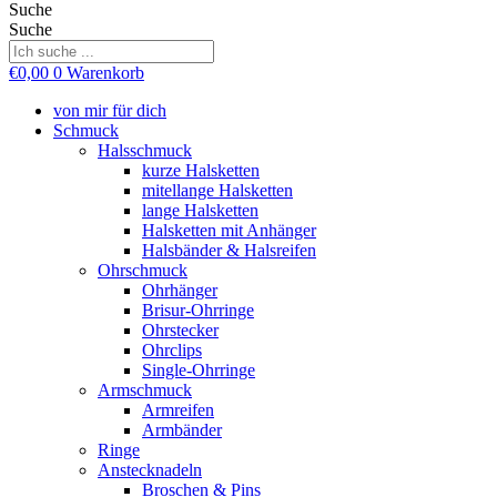
Suche
Suche
€
0,00
0
Warenkorb
von mir für dich
Schmuck
Halsschmuck
kurze Halsketten
mitellange Halsketten
lange Halsketten
Halsketten mit Anhänger
Halsbänder & Halsreifen
Ohrschmuck
Ohrhänger
Brisur-Ohrringe
Ohrstecker
Ohrclips
Single-Ohrringe
Armschmuck
Armreifen
Armbänder
Ringe
Anstecknadeln
Broschen & Pins