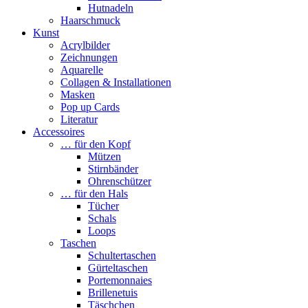
Hutnadeln
Haarschmuck
Kunst
Acrylbilder
Zeichnungen
Aquarelle
Collagen & Installationen
Masken
Pop up Cards
Literatur
Accessoires
… für den Kopf
Mützen
Stirnbänder
Ohrenschützer
… für den Hals
Tücher
Schals
Loops
Taschen
Schultertaschen
Gürteltaschen
Portemonnaies
Brillenetuis
Täschchen