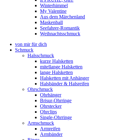
Winterhimmel
My Valentine
Aus dem Märchenland
Maskenball
Seefahrer-Romantik
Weihnachtsschmuck
von mir für dich
Schmuck
Halsschmuck
kurze Halsketten
mitellange Halsketten
lange Halsketten
Halsketten mit Anhänger
Halsbänder & Halsreifen
Ohrschmuck
Ohrhänger
Brisur-Ohrringe
Ohrstecker
Ohrclips
Single-Ohrringe
Armschmuck
Armreifen
Armbänder
Ringe