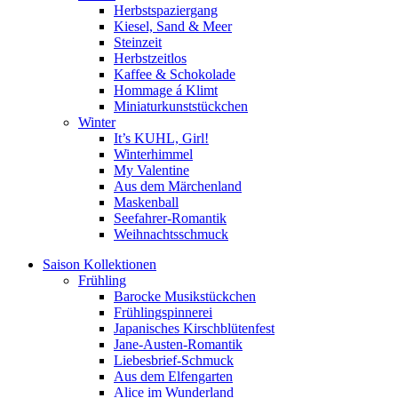
Herbstspaziergang
Kiesel, Sand & Meer
Steinzeit
Herbstzeitlos
Kaffee & Schokolade
Hommage á Klimt
Miniaturkunststückchen
Winter
It’s KUHL, Girl!
Winterhimmel
My Valentine
Aus dem Märchenland
Maskenball
Seefahrer-Romantik
Weihnachtsschmuck
Saison Kollektionen
Frühling
Barocke Musikstückchen
Frühlingspinnerei
Japanisches Kirschblütenfest
Jane-Austen-Romantik
Liebesbrief-Schmuck
Aus dem Elfengarten
Alice im Wunderland