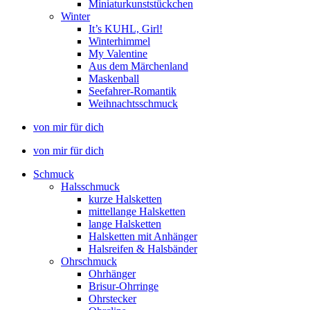
Miniaturkunststückchen
Winter
It’s KUHL, Girl!
Winterhimmel
My Valentine
Aus dem Märchenland
Maskenball
Seefahrer-Romantik
Weihnachtsschmuck
von mir für dich
von mir für dich
Schmuck
Halsschmuck
kurze Halsketten
mittellange Halsketten
lange Halsketten
Halsketten mit Anhänger
Halsreifen & Halsbänder
Ohrschmuck
Ohrhänger
Brisur-Ohrringe
Ohrstecker