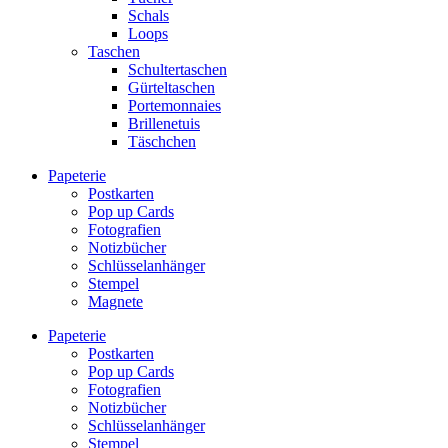
Schals
Loops
Taschen
Schultertaschen
Gürteltaschen
Portemonnaies
Brillenetuis
Täschchen
Papeterie
Postkarten
Pop up Cards
Fotografien
Notizbücher
Schlüsselanhänger
Stempel
Magnete
Papeterie
Postkarten
Pop up Cards
Fotografien
Notizbücher
Schlüsselanhänger
Stempel