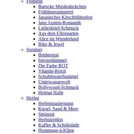
Frühling
Barocke Musikstückchen
Frühlingsspinnerei
Japanisches Kirschblütenfest
Jane Austen-Romantik
Liebesbrief-Schmuck
Aus dem Elfengarten
Alice im Wunderland
Bike & Jewel
Sommer
Bridgerton
Sternenhimmel
Die Farbe ROT
Vitamin-Reich
Schuhfensterbummel
Unterwasserwelt
Bollywood-Schmuck
Heimat Halle
Herbst
Herbstspaziergang
Kiesel, Sand & Meer
Steinzeit
Herbstzeitlos
Kaffee & Schokolade
Hommage-á-Klimt