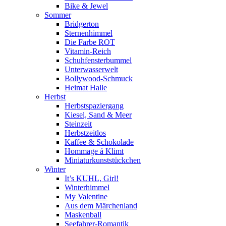
Bike & Jewel
Sommer
Bridgerton
Sternenhimmel
Die Farbe ROT
Vitamin-Reich
Schuhfensterbummel
Unterwasserwelt
Bollywood-Schmuck
Heimat Halle
Herbst
Herbstspaziergang
Kiesel, Sand & Meer
Steinzeit
Herbstzeitlos
Kaffee & Schokolade
Hommage á Klimt
Miniaturkunststückchen
Winter
It’s KUHL, Girl!
Winterhimmel
My Valentine
Aus dem Märchenland
Maskenball
Seefahrer-Romantik