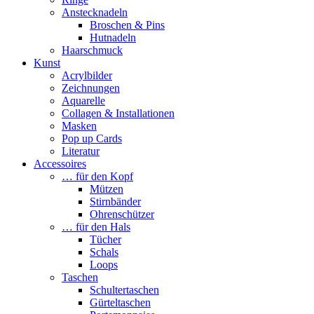
Anstecknadeln
Broschen & Pins
Hutnadeln
Haarschmuck
Kunst
Acrylbilder
Zeichnungen
Aquarelle
Collagen & Installationen
Masken
Pop up Cards
Literatur
Accessoires
… für den Kopf
Mützen
Stirnbänder
Ohrenschützer
… für den Hals
Tücher
Schals
Loops
Taschen
Schultertaschen
Gürteltaschen