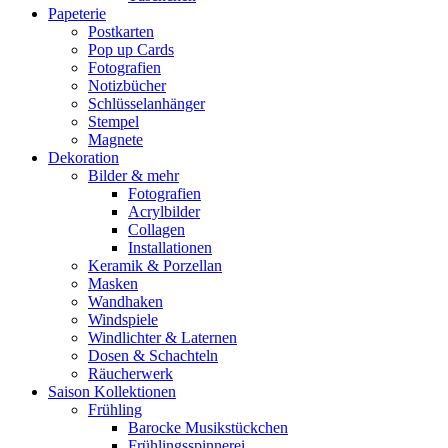
Papeterie
Postkarten
Pop up Cards
Fotografien
Notizbücher
Schlüsselanhänger
Stempel
Magnete
Dekoration
Bilder & mehr
Fotografien
Acrylbilder
Collagen
Installationen
Keramik & Porzellan
Masken
Wandhaken
Windspiele
Windlichter & Laternen
Dosen & Schachteln
Räucherwerk
Saison Kollektionen
Frühling
Barocke Musikstückchen
Frühlingsspinnerei