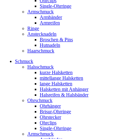
Ohrclips
Single-Ohrringe
Armschmuck
Armbänder
Armreifen
Ringe
Anstecknadeln
Broschen & Pins
Hutnadeln
Haarschmuck
Schmuck
Halsschmuck
kurze Halsketten
mittellange Halsketten
lange Halsketten
Halsketten mit Anhänger
Halsreifen & Halsbänder
Ohrschmuck
Ohrhänger
Brisur-Ohrringe
Ohrstecker
Ohrclips
Single-Ohrringe
Armschmuck