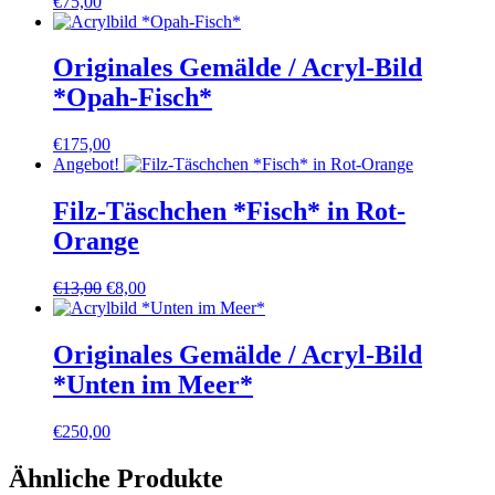
€
75,00
Originales Gemälde / Acryl-Bild
*Opah-Fisch*
€
175,00
Angebot!
Filz-Täschchen *Fisch* in Rot-
Orange
Ursprünglicher
Aktueller
€
13,00
€
8,00
Preis
Preis
war:
ist:
€13,00
€8,00.
Originales Gemälde / Acryl-Bild
*Unten im Meer*
€
250,00
Ähnliche Produkte