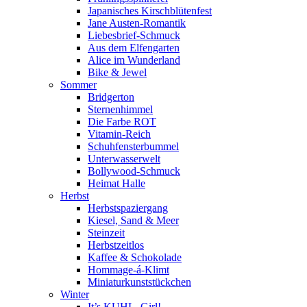
Japanisches Kirschblütenfest
Jane Austen-Romantik
Liebesbrief-Schmuck
Aus dem Elfengarten
Alice im Wunderland
Bike & Jewel
Sommer
Bridgerton
Sternenhimmel
Die Farbe ROT
Vitamin-Reich
Schuhfensterbummel
Unterwasserwelt
Bollywood-Schmuck
Heimat Halle
Herbst
Herbstspaziergang
Kiesel, Sand & Meer
Steinzeit
Herbstzeitlos
Kaffee & Schokolade
Hommage-á-Klimt
Miniaturkunststückchen
Winter
It’s KUHL, Girl!