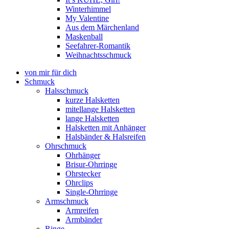
Winterhimmel
My Valentine
Aus dem Märchenland
Maskenball
Seefahrer-Romantik
Weihnachtsschmuck
von mir für dich
Schmuck
Halsschmuck
kurze Halsketten
mitellange Halsketten
lange Halsketten
Halsketten mit Anhänger
Halsbänder & Halsreifen
Ohrschmuck
Ohrhänger
Brisur-Ohrringe
Ohrstecker
Ohrclips
Single-Ohrringe
Armschmuck
Armreifen
Armbänder
Ringe