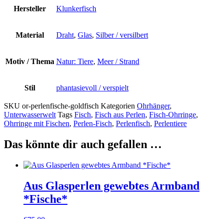
Hersteller
Klunkerfisch
Material
Draht
,
Glas
,
Silber / versilbert
Motiv / Thema
Natur: Tiere
,
Meer / Strand
Stil
phantasievoll / verspielt
SKU
or-perlenfische-goldfisch
Kategorien
Ohrhänger
,
Unterwasserwelt
Tags
Fisch
,
Fisch aus Perlen
,
Fisch-Ohrringe
,
Ohrringe mit Fischen
,
Perlen-Fisch
,
Perlenfisch
,
Perlentiere
Das könnte dir auch gefallen …
Aus Glasperlen gewebtes Armband
*Fische*