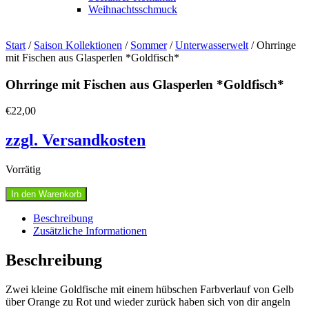
Weihnachtsschmuck
Start
/
Saison Kollektionen
/
Sommer
/
Unterwasserwelt
/ Ohrringe
mit Fischen aus Glasperlen *Goldfisch*
Ohrringe mit Fischen aus Glasperlen *Goldfisch*
€
22,00
zzgl. Versandkosten
Vorrätig
Ohrringe
In den Warenkorb
mit
Fischen
Beschreibung
aus
Zusätzliche Informationen
Glasperlen
*Goldfisch*
Beschreibung
Menge
Zwei kleine Goldfische mit einem hübschen Farbverlauf von Gelb
über Orange zu Rot und wieder zurück haben sich von dir angeln