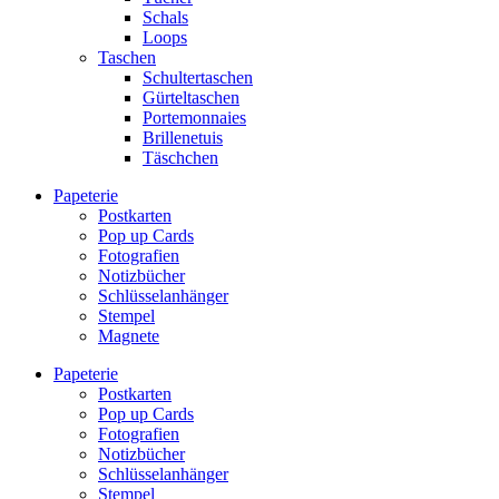
Schals
Loops
Taschen
Schultertaschen
Gürteltaschen
Portemonnaies
Brillenetuis
Täschchen
Papeterie
Postkarten
Pop up Cards
Fotografien
Notizbücher
Schlüsselanhänger
Stempel
Magnete
Papeterie
Postkarten
Pop up Cards
Fotografien
Notizbücher
Schlüsselanhänger
Stempel