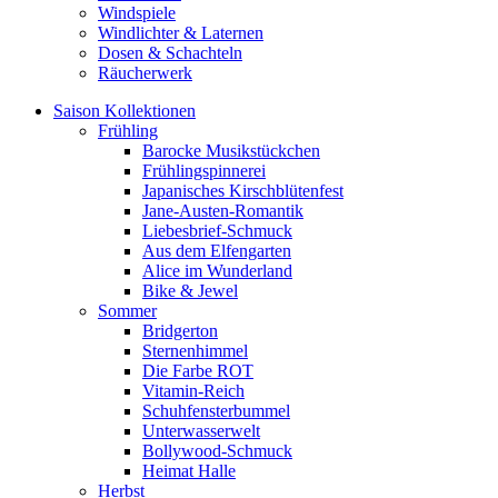
Windspiele
Windlichter & Laternen
Dosen & Schachteln
Räucherwerk
Saison Kollektionen
Frühling
Barocke Musikstückchen
Frühlingspinnerei
Japanisches Kirschblütenfest
Jane-Austen-Romantik
Liebesbrief-Schmuck
Aus dem Elfengarten
Alice im Wunderland
Bike & Jewel
Sommer
Bridgerton
Sternenhimmel
Die Farbe ROT
Vitamin-Reich
Schuhfensterbummel
Unterwasserwelt
Bollywood-Schmuck
Heimat Halle
Herbst