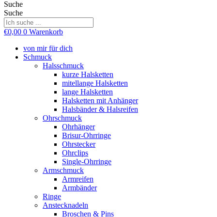
Suche
Suche
€
0,00
0
Warenkorb
von mir für dich
Schmuck
Halsschmuck
kurze Halsketten
mitellange Halsketten
lange Halsketten
Halsketten mit Anhänger
Halsbänder & Halsreifen
Ohrschmuck
Ohrhänger
Brisur-Ohrringe
Ohrstecker
Ohrclips
Single-Ohrringe
Armschmuck
Armreifen
Armbänder
Ringe
Anstecknadeln
Broschen & Pins