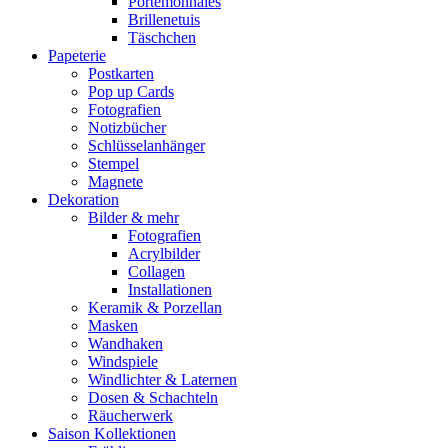
Portemonnaies
Brillenetuis
Täschchen
Papeterie
Postkarten
Pop up Cards
Fotografien
Notizbücher
Schlüsselanhänger
Stempel
Magnete
Dekoration
Bilder & mehr
Fotografien
Acrylbilder
Collagen
Installationen
Keramik & Porzellan
Masken
Wandhaken
Windspiele
Windlichter & Laternen
Dosen & Schachteln
Räucherwerk
Saison Kollektionen