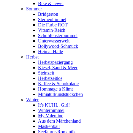
Bike & Jewel
Sommer
Bridgerton
Sternenhimmel
Die Farbe ROT
Vitamin-Reich
Schuhfensterbummel
Unterwasserwelt
Bollywood-Schmuck
Heimat Halle
Herbst
Herbstspaziergang
Kiesel, Sand & Meer
Steinzeit
Herbstzeitlos
Kaffee & Schokolade
Hommage á Klimt
Miniaturkunststückchen
Winter
It’s KUHL, Girl!
Winterhimmel
My Valentine
Aus dem Märchenland
Maskenball
Seefahrer-Romantik