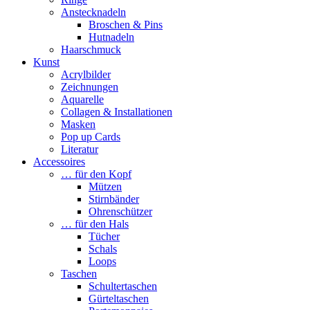
Anstecknadeln
Broschen & Pins
Hutnadeln
Haarschmuck
Kunst
Acrylbilder
Zeichnungen
Aquarelle
Collagen & Installationen
Masken
Pop up Cards
Literatur
Accessoires
… für den Kopf
Mützen
Stirnbänder
Ohrenschützer
… für den Hals
Tücher
Schals
Loops
Taschen
Schultertaschen
Gürteltaschen