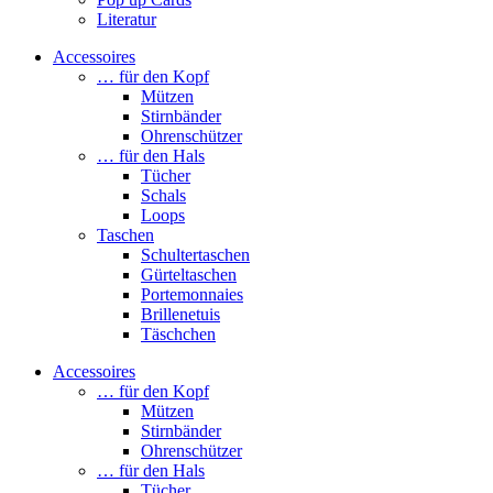
Literatur
Accessoires
… für den Kopf
Mützen
Stirnbänder
Ohrenschützer
… für den Hals
Tücher
Schals
Loops
Taschen
Schultertaschen
Gürteltaschen
Portemonnaies
Brillenetuis
Täschchen
Accessoires
… für den Kopf
Mützen
Stirnbänder
Ohrenschützer
… für den Hals
Tücher