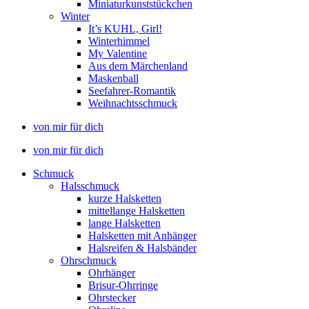
Miniaturkunststückchen
Winter
It’s KUHL, Girl!
Winterhimmel
My Valentine
Aus dem Märchenland
Maskenball
Seefahrer-Romantik
Weihnachtsschmuck
von mir für dich
von mir für dich
Schmuck
Halsschmuck
kurze Halsketten
mittellange Halsketten
lange Halsketten
Halsketten mit Anhänger
Halsreifen & Halsbänder
Ohrschmuck
Ohrhänger
Brisur-Ohrringe
Ohrstecker