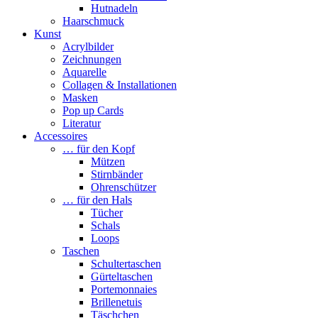
Hutnadeln
Haarschmuck
Kunst
Acrylbilder
Zeichnungen
Aquarelle
Collagen & Installationen
Masken
Pop up Cards
Literatur
Accessoires
… für den Kopf
Mützen
Stirnbänder
Ohrenschützer
… für den Hals
Tücher
Schals
Loops
Taschen
Schultertaschen
Gürteltaschen
Portemonnaies
Brillenetuis
Täschchen