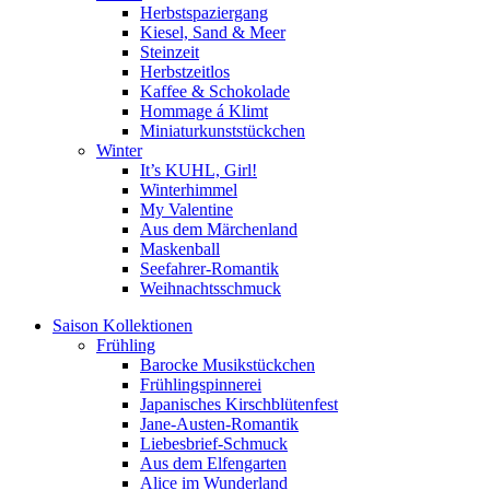
Herbstspaziergang
Kiesel, Sand & Meer
Steinzeit
Herbstzeitlos
Kaffee & Schokolade
Hommage á Klimt
Miniaturkunststückchen
Winter
It’s KUHL, Girl!
Winterhimmel
My Valentine
Aus dem Märchenland
Maskenball
Seefahrer-Romantik
Weihnachtsschmuck
Saison Kollektionen
Frühling
Barocke Musikstückchen
Frühlingspinnerei
Japanisches Kirschblütenfest
Jane-Austen-Romantik
Liebesbrief-Schmuck
Aus dem Elfengarten
Alice im Wunderland