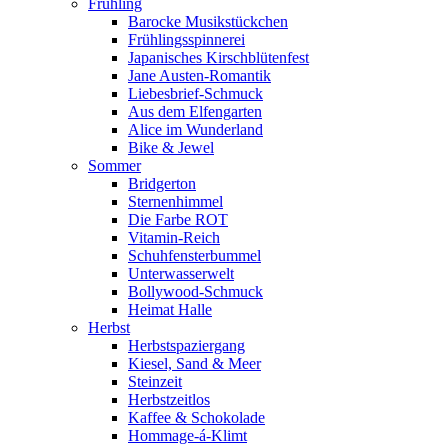
Frühling
Barocke Musikstückchen
Frühlingsspinnerei
Japanisches Kirschblütenfest
Jane Austen-Romantik
Liebesbrief-Schmuck
Aus dem Elfengarten
Alice im Wunderland
Bike & Jewel
Sommer
Bridgerton
Sternenhimmel
Die Farbe ROT
Vitamin-Reich
Schuhfensterbummel
Unterwasserwelt
Bollywood-Schmuck
Heimat Halle
Herbst
Herbstspaziergang
Kiesel, Sand & Meer
Steinzeit
Herbstzeitlos
Kaffee & Schokolade
Hommage-á-Klimt