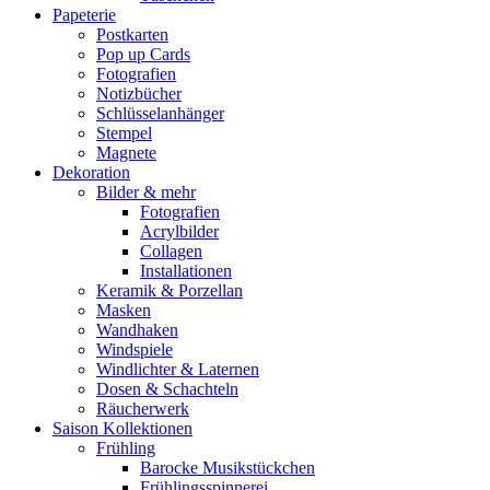
Papeterie
Postkarten
Pop up Cards
Fotografien
Notizbücher
Schlüsselanhänger
Stempel
Magnete
Dekoration
Bilder & mehr
Fotografien
Acrylbilder
Collagen
Installationen
Keramik & Porzellan
Masken
Wandhaken
Windspiele
Windlichter & Laternen
Dosen & Schachteln
Räucherwerk
Saison Kollektionen
Frühling
Barocke Musikstückchen
Frühlingsspinnerei