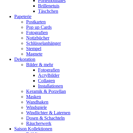
Portemonnaies
Brillenetuis
Täschchen
Papeterie
Postkarten
Pop up Cards
Fotografien
Notizbücher
Schlüsselanhänger
Stempel
Magnete
Dekoration
Bilder & mehr
Fotografien
Acrylbilder
Collagen
Installationen
Keramik & Porzellan
Masken
Wandhaken
Windspiele
Windlichter & Laternen
Dosen & Schachteln
Räucherwerk
Saison Kollektionen