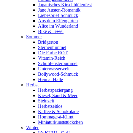
Japanisches Kirschblütenfest
Jane Austen-Romantik
Liebesbrief-Schmuck
Aus dem Elfengarten
Alice im Wunderland
Bike & Jewel
Sommer
Bridgerton
Sternenhimmel
Die Farbe ROT
Vitamin-Reich
Schuhfensterbummel
Unterwasserwelt
Bollywood-Schmuck
Heimat Halle
Herbst
Herbstspaziergang
Kiesel, Sand & Meer
Steinzeit
Herbstzeitlos
Kaffee & Schokolade
Hommage-á-Klimt
Miniaturkunststückchen
Winter
It’s KUHL, Girl!