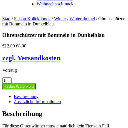
Weihnachtsschmuck
Start
/
Saison Kollektionen
/
Winter
/
Winterhimmel
/ Ohrenschützer
mit Bommeln in Dunkelblau
Ohrenschützer mit Bommeln in Dunkelblau
Ursprünglicher
Aktueller
€
12,00
€
8,00
Preis
Preis
war:
ist:
zzgl. Versandkosten
€12,00
€8,00.
Vorrätig
Ohrenschützer
mit
In den Warenkorb
Bommeln
in
Beschreibung
Dunkelblau
Zusätzliche Informationen
Menge
Beschreibung
Für diese Ohrenwärmer musste natürlich kein Tier sein Fell