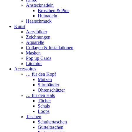
Anstecknadeln
Broschen & Pins
Hutnadeln
Haarschmuck
Kunst
Acrylbilder
Zeichnungen
Aquarelle
Collagen & Installationen
Masken
Pop up Cards
Literatur
Accessoires
… für den Kopf
Mützen
Stirnbänder
Ohrenschützer
… für den Hals
Tücher
Schals
Loops
Taschen
Schultertaschen
Gürteltaschen