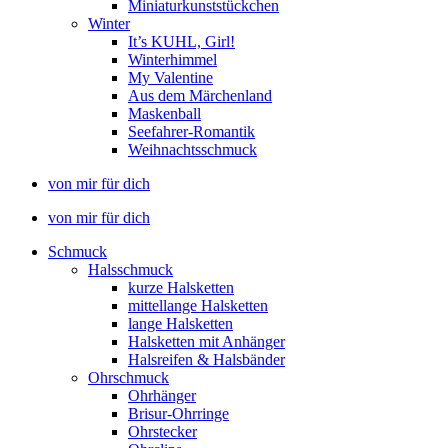
Miniaturkunststückchen
Winter
It’s KUHL, Girl!
Winterhimmel
My Valentine
Aus dem Märchenland
Maskenball
Seefahrer-Romantik
Weihnachtsschmuck
von mir für dich
von mir für dich
Schmuck
Halsschmuck
kurze Halsketten
mittellange Halsketten
lange Halsketten
Halsketten mit Anhänger
Halsreifen & Halsbänder
Ohrschmuck
Ohrhänger
Brisur-Ohrringe
Ohrstecker