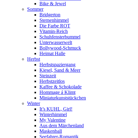
Bike & Jewel
Sommer
Bridgerton
Sternenhimmel
Die Farbe ROT
Vitamin-Reich
Schuhfensterbummel
Unterwasserwelt
Bollywood-Schmuck
Heimat Halle
Herbst
Herbstspaziergang
Kiesel, Sand & Meer
Steinzeit
Herbstzeitlos
Kaffee & Schokolade
Hommage á Klimt
Miniaturkunststückchen
Winter
It’s KUHL, Girl!
Winterhimmel
My Valentine
Aus dem Märchenland
Maskenball
Seefahrer-Romantik