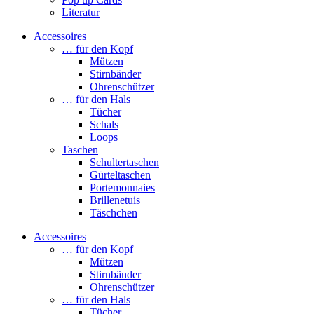
Literatur
Accessoires
… für den Kopf
Mützen
Stirnbänder
Ohrenschützer
… für den Hals
Tücher
Schals
Loops
Taschen
Schultertaschen
Gürteltaschen
Portemonnaies
Brillenetuis
Täschchen
Accessoires
… für den Kopf
Mützen
Stirnbänder
Ohrenschützer
… für den Hals
Tücher