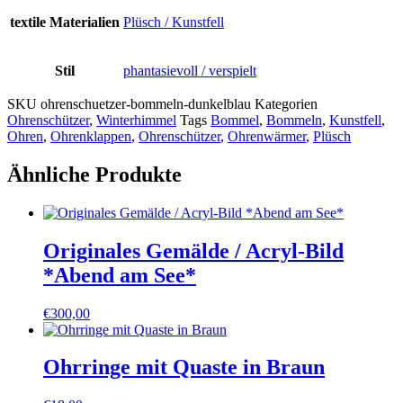
textile Materialien
Plüsch / Kunstfell
Stil
phantasievoll / verspielt
SKU
ohrenschuetzer-bommeln-dunkelblau
Kategorien
Ohrenschützer
,
Winterhimmel
Tags
Bommel
,
Bommeln
,
Kunstfell
,
Ohren
,
Ohrenklappen
,
Ohrenschützer
,
Ohrenwärmer
,
Plüsch
Ähnliche Produkte
Originales Gemälde / Acryl-Bild
*Abend am See*
€
300,00
Ohrringe mit Quaste in Braun