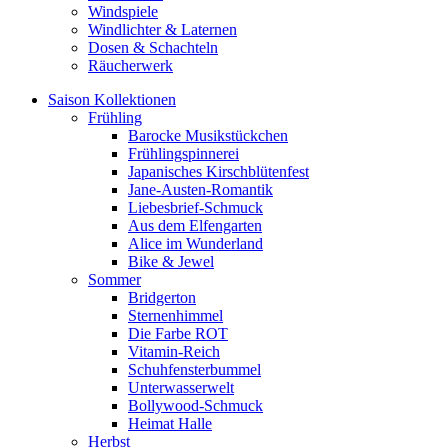
Windspiele
Windlichter & Laternen
Dosen & Schachteln
Räucherwerk
Saison Kollektionen
Frühling
Barocke Musikstückchen
Frühlingspinnerei
Japanisches Kirschblütenfest
Jane-Austen-Romantik
Liebesbrief-Schmuck
Aus dem Elfengarten
Alice im Wunderland
Bike & Jewel
Sommer
Bridgerton
Sternenhimmel
Die Farbe ROT
Vitamin-Reich
Schuhfensterbummel
Unterwasserwelt
Bollywood-Schmuck
Heimat Halle
Herbst