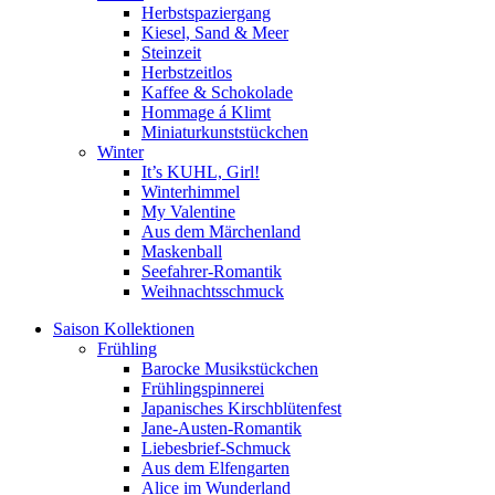
Herbstspaziergang
Kiesel, Sand & Meer
Steinzeit
Herbstzeitlos
Kaffee & Schokolade
Hommage á Klimt
Miniaturkunststückchen
Winter
It’s KUHL, Girl!
Winterhimmel
My Valentine
Aus dem Märchenland
Maskenball
Seefahrer-Romantik
Weihnachtsschmuck
Saison Kollektionen
Frühling
Barocke Musikstückchen
Frühlingspinnerei
Japanisches Kirschblütenfest
Jane-Austen-Romantik
Liebesbrief-Schmuck
Aus dem Elfengarten
Alice im Wunderland