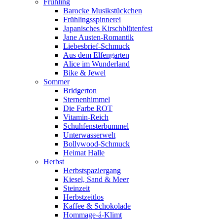
Frühling
Barocke Musikstückchen
Frühlingsspinnerei
Japanisches Kirschblütenfest
Jane Austen-Romantik
Liebesbrief-Schmuck
Aus dem Elfengarten
Alice im Wunderland
Bike & Jewel
Sommer
Bridgerton
Sternenhimmel
Die Farbe ROT
Vitamin-Reich
Schuhfensterbummel
Unterwasserwelt
Bollywood-Schmuck
Heimat Halle
Herbst
Herbstspaziergang
Kiesel, Sand & Meer
Steinzeit
Herbstzeitlos
Kaffee & Schokolade
Hommage-á-Klimt