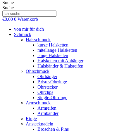
Suche
Suche
€
0,00
0
Warenkorb
von mir für dich
Schmuck
Halsschmuck
kurze Halsketten
mitellange Halsketten
lange Halsketten
Halsketten mit Anhänger
Halsbänder & Halsreifen
Ohrschmuck
Ohrhänger
Brisur-Ohrringe
Ohrstecker
Ohrclips
Single-Ohrringe
Armschmuck
Armreifen
Armbänder
Ringe
Anstecknadeln
Broschen & Pins