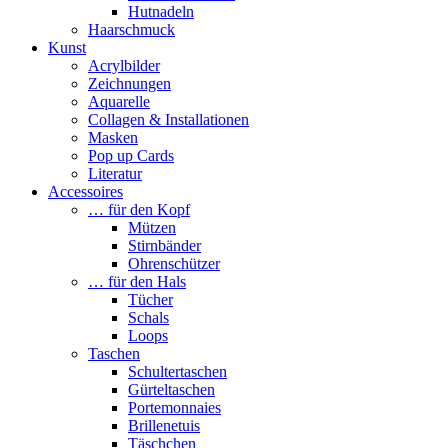
Hutnadeln
Haarschmuck
Kunst
Acrylbilder
Zeichnungen
Aquarelle
Collagen & Installationen
Masken
Pop up Cards
Literatur
Accessoires
… für den Kopf
Mützen
Stirnbänder
Ohrenschützer
… für den Hals
Tücher
Schals
Loops
Taschen
Schultertaschen
Gürteltaschen
Portemonnaies
Brillenetuis
Täschchen