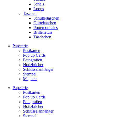
Schals
Loops
Taschen
Schultertaschen
Gürteltaschen
Portemonnaies
Brillenetuis
Täschchen
Papeterie
Postkarten
Pop up Cards
Fotografien
Notizbücher
Schlüsselanhänger
Stempel
Magnete
Papeterie
Postkarten
Pop up Cards
Fotografien
Notizbücher
Schlüsselanhänger
Stempel