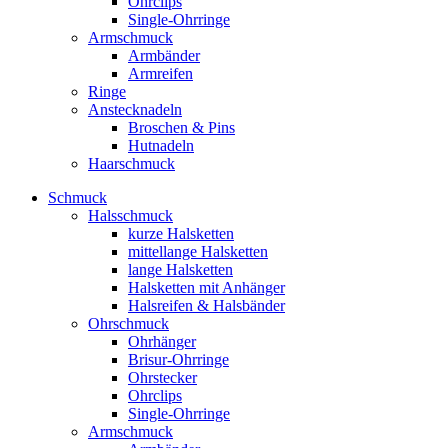
Ohrclips
Single-Ohrringe
Armschmuck
Armbänder
Armreifen
Ringe
Anstecknadeln
Broschen & Pins
Hutnadeln
Haarschmuck
Schmuck
Halsschmuck
kurze Halsketten
mittellange Halsketten
lange Halsketten
Halsketten mit Anhänger
Halsreifen & Halsbänder
Ohrschmuck
Ohrhänger
Brisur-Ohrringe
Ohrstecker
Ohrclips
Single-Ohrringe
Armschmuck