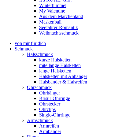
Winterhimmel
My Valentine
Aus dem Märchenland
Maskenball
Seefahrer-Romantik
Weihnachtsschmuck
von mir für dich
Schmuck
Halsschmuck
kurze Halsketten
mitellange Halsketten
lange Halsketten
Halsketten mit Anhänger
Halsbänder & Halsreifen
Ohrschmuck
Ohrhänger
Brisur-Ohrringe
Ohrstecker
Ohrclips
Single-Ohrringe
Armschmuck
Armreifen
Armbänder
Ringe