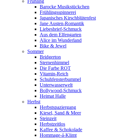
Frühling
Barocke Musikstückchen
Frühlingsspinnerei
Japanisches Kirschblütenfest
Jane Austen-Romantik
Liebesbrief-Schmuck
Aus dem Elfengarten
Alice im Wunderland
Bike & Jewel
Sommer
Bridgerton
Sternenhimmel
Die Farbe ROT
Vitamin-Reich
Schuhfensterbummel
Unterwasserwelt
Bollywood-Schmuck
Heimat Halle
Herbst
Herbstspaziergang
Kiesel, Sand & Meer
Steinzeit
Herbstzeitlos
Kaffee & Schokolade
Hommage-á-Klimt