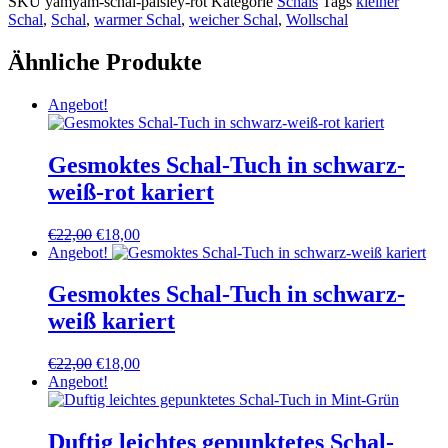
SKU
yamyam-schal-paisley-rot
Kategorie
Schals
Tags
kleiner
Schal
,
Schal
,
warmer Schal
,
weicher Schal
,
Wollschal
Ähnliche Produkte
Angebot!
Gesmoktes Schal-Tuch in schwarz-
weiß-rot kariert
Ursprünglicher
Aktueller
€
22,00
€
18,00
Preis
Preis
Angebot!
war:
ist:
€22,00
€18,00.
Gesmoktes Schal-Tuch in schwarz-
weiß kariert
Ursprünglicher
Aktueller
€
22,00
€
18,00
Preis
Preis
Angebot!
war:
ist:
€22,00
€18,00.
Duftig leichtes gepunktetes Schal-