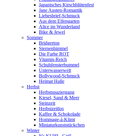
Japanisches Kirschblütenfest
Jane Austen-Romantik
Liebesbrief-Schmuck
Aus dem Elfengarten
Alice im Wunderland
Bike & Jewel
Sommer
Bridgerton
Sternenhimmel
Die Farbe ROT
Vitamin-Reich
Schuhfensterbummel
Unterwasserwelt
Bollywood-Schmuck
Heimat Halle
Herbst
Herbstspaziergang
Kiesel, Sand & Meer
Steinzeit
Herbstzeitlos
Kaffee & Schokolade
Hommage-á-Klimt
Miniaturkunststückchen
Winter
It’s KUHL, Girl!