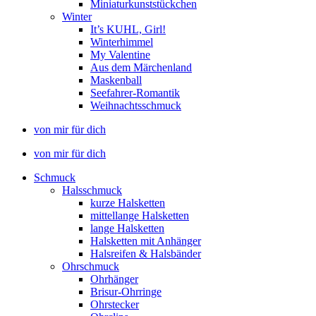
Miniaturkunststückchen
Winter
It’s KUHL, Girl!
Winterhimmel
My Valentine
Aus dem Märchenland
Maskenball
Seefahrer-Romantik
Weihnachtsschmuck
von mir für dich
von mir für dich
Schmuck
Halsschmuck
kurze Halsketten
mittellange Halsketten
lange Halsketten
Halsketten mit Anhänger
Halsreifen & Halsbänder
Ohrschmuck
Ohrhänger
Brisur-Ohrringe
Ohrstecker