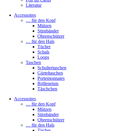
Literatur
Accessoires
… für den Kopf
Mützen
Stirnbänder
Ohrenschützer
… für den Hals
Tücher
Schals
Loops
Taschen
Schultertaschen
Gürteltaschen
Portemonnaies
Brillenetuis
Täschchen
Accessoires
… für den Kopf
Mützen
Stirnbänder
Ohrenschützer
… für den Hals
Tücher