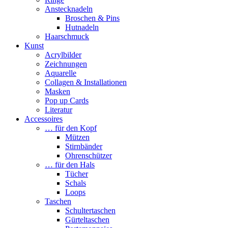
Anstecknadeln
Broschen & Pins
Hutnadeln
Haarschmuck
Kunst
Acrylbilder
Zeichnungen
Aquarelle
Collagen & Installationen
Masken
Pop up Cards
Literatur
Accessoires
… für den Kopf
Mützen
Stirnbänder
Ohrenschützer
… für den Hals
Tücher
Schals
Loops
Taschen
Schultertaschen
Gürteltaschen