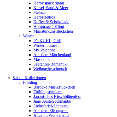
Herbstspaziergang
Kiesel, Sand & Meer
Steinzeit
Herbstzeitlos
Kaffee & Schokolade
Hommage á Klimt
Miniaturkunststückchen
Winter
It’s KUHL, Girl!
Winterhimmel
My Valentine
Aus dem Märchenland
Maskenball
Seefahrer-Romantik
Weihnachtsschmuck
Saison Kollektionen
Frühling
Barocke Musikstückchen
Frühlingspinnerei
Japanisches Kirschblütenfest
Jane-Austen-Romantik
Liebesbrief-Schmuck
Aus dem Elfengarten
Alice im Wunderland