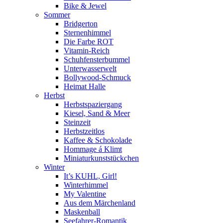
Bike & Jewel
Sommer
Bridgerton
Sternenhimmel
Die Farbe ROT
Vitamin-Reich
Schuhfensterbummel
Unterwasserwelt
Bollywood-Schmuck
Heimat Halle
Herbst
Herbstspaziergang
Kiesel, Sand & Meer
Steinzeit
Herbstzeitlos
Kaffee & Schokolade
Hommage á Klimt
Miniaturkunststückchen
Winter
It’s KUHL, Girl!
Winterhimmel
My Valentine
Aus dem Märchenland
Maskenball
Seefahrer-Romantik