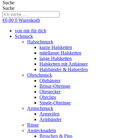
Suche
Suche
€
0,00
0
Warenkorb
von mir für dich
Schmuck
Halsschmuck
kurze Halsketten
mitellange Halsketten
lange Halsketten
Halsketten mit Anhänger
Halsbänder & Halsreifen
Ohrschmuck
Ohrhänger
Brisur-Ohrringe
Ohrstecker
Ohrclips
Single-Ohrringe
Armschmuck
Armreifen
Armbänder
Ringe
Anstecknadeln
Broschen & Pins