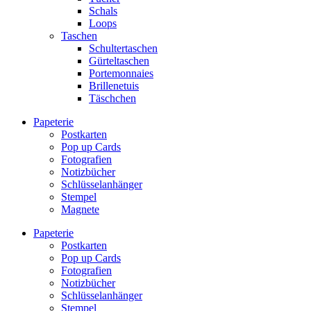
Schals
Loops
Taschen
Schultertaschen
Gürteltaschen
Portemonnaies
Brillenetuis
Täschchen
Papeterie
Postkarten
Pop up Cards
Fotografien
Notizbücher
Schlüsselanhänger
Stempel
Magnete
Papeterie
Postkarten
Pop up Cards
Fotografien
Notizbücher
Schlüsselanhänger
Stempel