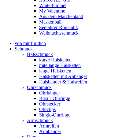
Winterhimmel
My Valentine
Aus dem Märchenland
Maskenball
Seefahrer-Romantik
Weihnachtsschmuck
von mir für dich
Schmuck
Halsschmuck
kurze Halsketten
mitellange Halsketten
lange Halsketten
Halsketten mit Anhänger
Halsbänder & Halsreifen
Ohrschmuck
Ohrhänger
Brisur-Ohrringe
Ohrstecker
Ohrclips
Single-Ohrringe
Armschmuck
Armreifen
Armbänder
Ringe