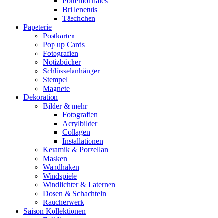
Portemonnaies
Brillenetuis
Täschchen
Papeterie
Postkarten
Pop up Cards
Fotografien
Notizbücher
Schlüsselanhänger
Stempel
Magnete
Dekoration
Bilder & mehr
Fotografien
Acrylbilder
Collagen
Installationen
Keramik & Porzellan
Masken
Wandhaken
Windspiele
Windlichter & Laternen
Dosen & Schachteln
Räucherwerk
Saison Kollektionen