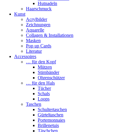
Hutnadeln
Haarschmuck
Kunst
Acrylbilder
Zeichnungen
Aquarelle
Collagen & Installationen
Masken
Pop up Cards
Literatur
Accessoires
… für den Kopf
Mützen
Stirnbänder
Ohrenschützer
… für den Hals
Tücher
Schals
Loops
Taschen
Schultertaschen
Gürteltaschen
Portemonnaies
Brillenetuis
Täschchen