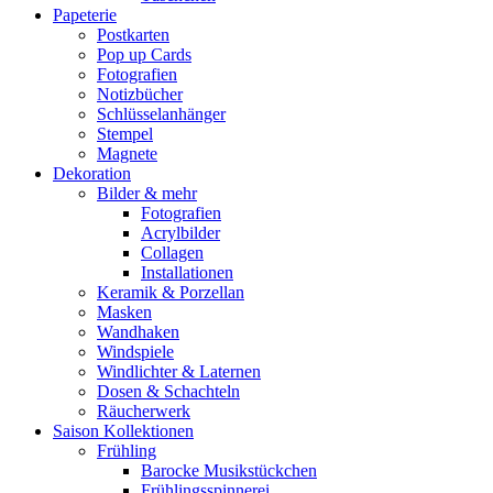
Papeterie
Postkarten
Pop up Cards
Fotografien
Notizbücher
Schlüsselanhänger
Stempel
Magnete
Dekoration
Bilder & mehr
Fotografien
Acrylbilder
Collagen
Installationen
Keramik & Porzellan
Masken
Wandhaken
Windspiele
Windlichter & Laternen
Dosen & Schachteln
Räucherwerk
Saison Kollektionen
Frühling
Barocke Musikstückchen
Frühlingsspinnerei