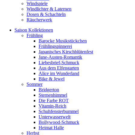
Windspiele
Windlichter & Laternen
Dosen & Schachteln
Räucherwerk
Saison Kollektionen
Frühling
Barocke Musikstückchen
Frühlingspinnerei
Japanisches Kirschblütenfest
Jane-Austen-Romantik
Liebesbrief-Schmuck
Aus dem Elfengarten
Alice im Wunderland
Bike & Jewel
Sommer
Bridgerton
Sternenhimmel
Die Farbe ROT
Vitamin-Reich
Schuhfensterbummel
Unterwasserwelt
Bollywood-Schmuck
Heimat Halle
Herbst