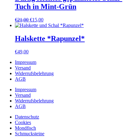
Tuch in Mint-Grün
Ursprünglicher
Aktueller
€
21,00
€
15,00
Preis
Preis
war:
ist:
€21,00
€15,00.
Halskette *Rapunzel*
€
49,00
Impressum
Versand
Widerrufsbelehrung
AGB
Impressum
Versand
Widerrufsbelehrung
AGB
Datenschutz
Cookies
Mondfisch
Schmucksteine