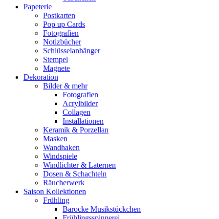
Papeterie
Postkarten
Pop up Cards
Fotografien
Notizbücher
Schlüsselanhänger
Stempel
Magnete
Dekoration
Bilder & mehr
Fotografien
Acrylbilder
Collagen
Installationen
Keramik & Porzellan
Masken
Wandhaken
Windspiele
Windlichter & Laternen
Dosen & Schachteln
Räucherwerk
Saison Kollektionen
Frühling
Barocke Musikstückchen
Frühlingsspinnerei