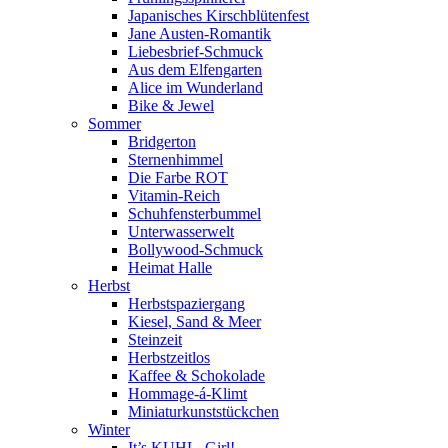
Japanisches Kirschblütenfest
Jane Austen-Romantik
Liebesbrief-Schmuck
Aus dem Elfengarten
Alice im Wunderland
Bike & Jewel
Sommer
Bridgerton
Sternenhimmel
Die Farbe ROT
Vitamin-Reich
Schuhfensterbummel
Unterwasserwelt
Bollywood-Schmuck
Heimat Halle
Herbst
Herbstspaziergang
Kiesel, Sand & Meer
Steinzeit
Herbstzeitlos
Kaffee & Schokolade
Hommage-á-Klimt
Miniaturkunststückchen
Winter
It’s KUHL, Girl!