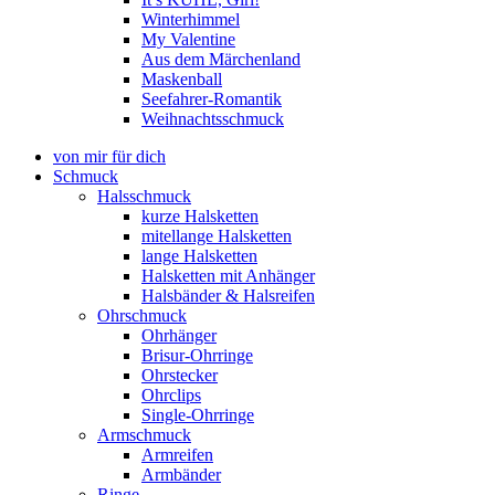
Winterhimmel
My Valentine
Aus dem Märchenland
Maskenball
Seefahrer-Romantik
Weihnachtsschmuck
von mir für dich
Schmuck
Halsschmuck
kurze Halsketten
mitellange Halsketten
lange Halsketten
Halsketten mit Anhänger
Halsbänder & Halsreifen
Ohrschmuck
Ohrhänger
Brisur-Ohrringe
Ohrstecker
Ohrclips
Single-Ohrringe
Armschmuck
Armreifen
Armbänder
Ringe