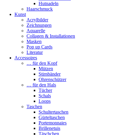
Hutnadeln
Haarschmuck
Kunst
Acrylbilder
Zeichnungen
Aquarelle
Collagen & Installationen
Masken
Pop up Cards
Literatur
Accessoires
… für den Kopf
Mützen
Stirnbänder
Ohrenschützer
… für den Hals
Tücher
Schals
Loops
Taschen
Schultertaschen
Gürteltaschen
Portemonnaies
Brillenetuis
Täschchen