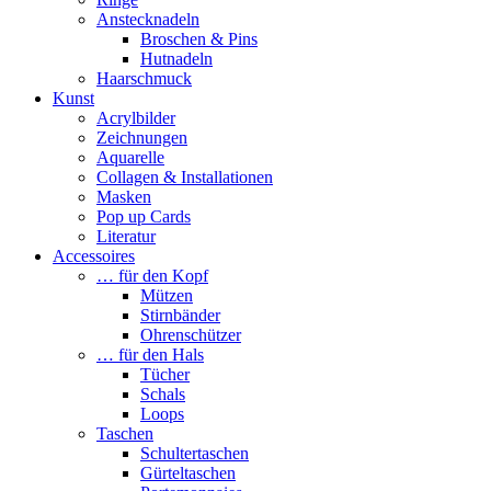
Anstecknadeln
Broschen & Pins
Hutnadeln
Haarschmuck
Kunst
Acrylbilder
Zeichnungen
Aquarelle
Collagen & Installationen
Masken
Pop up Cards
Literatur
Accessoires
… für den Kopf
Mützen
Stirnbänder
Ohrenschützer
… für den Hals
Tücher
Schals
Loops
Taschen
Schultertaschen
Gürteltaschen