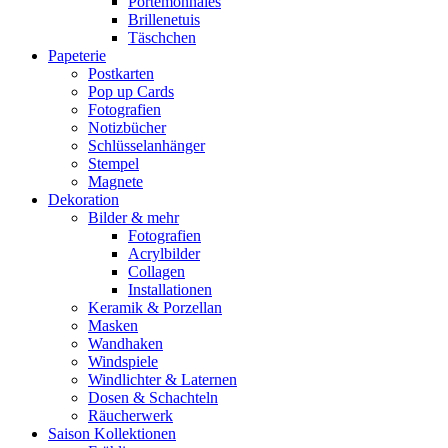
Portemonnaies
Brillenetuis
Täschchen
Papeterie
Postkarten
Pop up Cards
Fotografien
Notizbücher
Schlüsselanhänger
Stempel
Magnete
Dekoration
Bilder & mehr
Fotografien
Acrylbilder
Collagen
Installationen
Keramik & Porzellan
Masken
Wandhaken
Windspiele
Windlichter & Laternen
Dosen & Schachteln
Räucherwerk
Saison Kollektionen