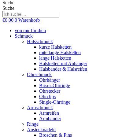
Suche
Suche
€
0,00
0
Warenkorb
von mir für dich
Schmuck
Halsschmuck
kurze Halsketten
mitellange Halsketten
lange Halsketten
Halsketten mit Anhänger
Halsbänder & Halsreifen
Ohrschmuck
Ohrhänger
Brisur-Ohrringe
Ohrstecker
Ohrclips
Single-Ohrringe
Armschmuck
Armreifen
Armbänder
Ringe
Anstecknadeln
Broschen & Pins