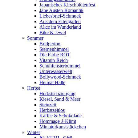
Japanisches Kirschblütenfest
Jane Austen-Romantik
Liebesbrief-Schmuck
Aus dem Elfengarten
Alice im Wunderland
Bike & Jewel
Sommer
Bridgerton
Sternenhimmel
Die Farbe ROT
Vitamin-Reich
Schuhfensterbummel
Unterwasserwelt
Bollywood-Schmuck
Heimat Halle
Herbst
Herbstspaziergang
Kiesel, Sand & Meer
Steinzeit
Herbstzeitlos
Kaffee & Schokolade
Hommage-á-Klimt
Miniaturkunststückchen
Winter
It’s KUHL, Girl!