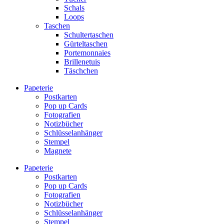
Schals
Loops
Taschen
Schultertaschen
Gürteltaschen
Portemonnaies
Brillenetuis
Täschchen
Papeterie
Postkarten
Pop up Cards
Fotografien
Notizbücher
Schlüsselanhänger
Stempel
Magnete
Papeterie
Postkarten
Pop up Cards
Fotografien
Notizbücher
Schlüsselanhänger
Stempel