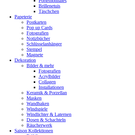
Portemonnaies
Brillenetuis
Täschchen
Papeterie
Postkarten
Pop up Cards
Fotografien
Notizbücher
Schlüsselanhänger
Stempel
Magnete
Dekoration
Bilder & mehr
Fotografien
Acrylbilder
Collagen
Installationen
Keramik & Porzellan
Masken
Wandhaken
Windspiele
Windlichter & Laternen
Dosen & Schachteln
Räucherwerk
Saison Kollektionen