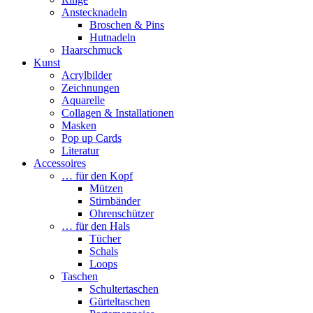
Anstecknadeln
Broschen & Pins
Hutnadeln
Haarschmuck
Kunst
Acrylbilder
Zeichnungen
Aquarelle
Collagen & Installationen
Masken
Pop up Cards
Literatur
Accessoires
… für den Kopf
Mützen
Stirnbänder
Ohrenschützer
… für den Hals
Tücher
Schals
Loops
Taschen
Schultertaschen
Gürteltaschen