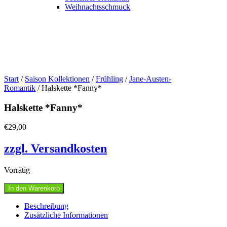
Weihnachtsschmuck
Start
/
Saison Kollektionen
/
Frühling
/
Jane-Austen-
Romantik
/ Halskette *Fanny*
Halskette *Fanny*
€
29,00
zzgl. Versandkosten
Vorrätig
Halskette
In den Warenkorb
*Fanny*
Menge
Beschreibung
Zusätzliche Informationen