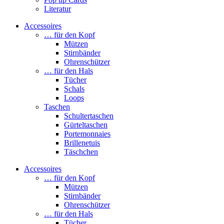
Literatur
Accessoires
… für den Kopf
Mützen
Stirnbänder
Ohrenschützer
… für den Hals
Tücher
Schals
Loops
Taschen
Schultertaschen
Gürteltaschen
Portemonnaies
Brillenetuis
Täschchen
Accessoires
… für den Kopf
Mützen
Stirnbänder
Ohrenschützer
… für den Hals
Tücher