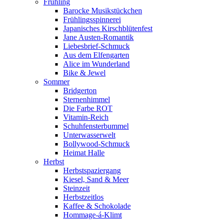
Frühling
Barocke Musikstückchen
Frühlingsspinnerei
Japanisches Kirschblütenfest
Jane Austen-Romantik
Liebesbrief-Schmuck
Aus dem Elfengarten
Alice im Wunderland
Bike & Jewel
Sommer
Bridgerton
Sternenhimmel
Die Farbe ROT
Vitamin-Reich
Schuhfensterbummel
Unterwasserwelt
Bollywood-Schmuck
Heimat Halle
Herbst
Herbstspaziergang
Kiesel, Sand & Meer
Steinzeit
Herbstzeitlos
Kaffee & Schokolade
Hommage-á-Klimt