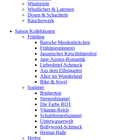
Windspiele
Windlichter & Laternen
Dosen & Schachteln
Räucherwerk
Saison Kollektionen
Frühling
Barocke Musikstückchen
Frühlingspinnerei
Japanisches Kirschblütenfest
Jane-Austen-Romantik
Liebesbrief-Schmuck
Aus dem Elfengarten
Alice im Wunderland
Bike & Jewel
Sommer
Bridgerton
Sternenhimmel
Die Farbe ROT
Vitamin-Reich
Schuhfensterbummel
Unterwasserwelt
Bollywood-Schmuck
Heimat Halle
Herbst