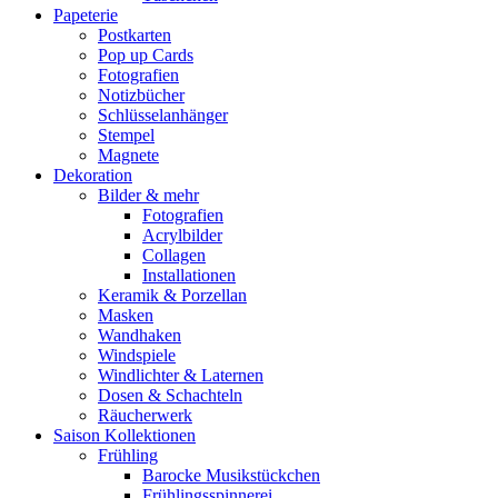
Papeterie
Postkarten
Pop up Cards
Fotografien
Notizbücher
Schlüsselanhänger
Stempel
Magnete
Dekoration
Bilder & mehr
Fotografien
Acrylbilder
Collagen
Installationen
Keramik & Porzellan
Masken
Wandhaken
Windspiele
Windlichter & Laternen
Dosen & Schachteln
Räucherwerk
Saison Kollektionen
Frühling
Barocke Musikstückchen
Frühlingsspinnerei