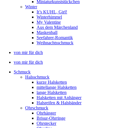
Miniaturkunststückchen
Winter
It’s KUHL, Girl!
Winterhimmel
My Valentine
Aus dem Märchenland
Maskenball
Seefahrer-Romantik
Weihnachtsschmuck
von mir für dich
von mir für dich
Schmuck
Halsschmuck
kurze Halsketten
mittellange Halsketten
lange Halsketten
Halsketten mit Anhänger
Halsreifen & Halsbänder
Ohrschmuck
Ohrhänger
Brisur-Ohrringe
Ohrstecker