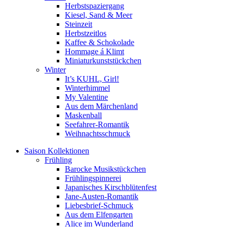
Herbstspaziergang
Kiesel, Sand & Meer
Steinzeit
Herbstzeitlos
Kaffee & Schokolade
Hommage á Klimt
Miniaturkunststückchen
Winter
It’s KUHL, Girl!
Winterhimmel
My Valentine
Aus dem Märchenland
Maskenball
Seefahrer-Romantik
Weihnachtsschmuck
Saison Kollektionen
Frühling
Barocke Musikstückchen
Frühlingspinnerei
Japanisches Kirschblütenfest
Jane-Austen-Romantik
Liebesbrief-Schmuck
Aus dem Elfengarten
Alice im Wunderland