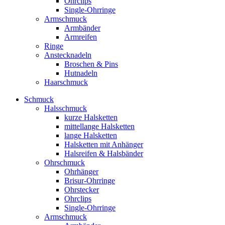
Ohrclips
Single-Ohrringe
Armschmuck
Armbänder
Armreifen
Ringe
Anstecknadeln
Broschen & Pins
Hutnadeln
Haarschmuck
Schmuck
Halsschmuck
kurze Halsketten
mittellange Halsketten
lange Halsketten
Halsketten mit Anhänger
Halsreifen & Halsbänder
Ohrschmuck
Ohrhänger
Brisur-Ohrringe
Ohrstecker
Ohrclips
Single-Ohrringe
Armschmuck