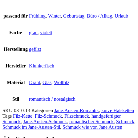
passend für
Frühling
,
Winter
,
Geburtstag
,
Büro / Alltag
,
Urlaub
Farbe
grau
,
violett
Herstellung
gefilzt
Hersteller
Klunkerfisch
Material
Draht
,
Glas
,
Wollfilz
Stil
romantisch / nostalgisch
SKU
0310-13
Kategorien
Jane-Austen-Romantik
,
kurze Halsketten
Tags
Filz-Kette
,
Filz-Schmuck
,
Filzschmuck
,
handgefertigter
Schmuck
,
Jane-Austen-Schmuck
,
romantischer Schmuck
,
Schmuck
,
Schmuck im Jane-Austen-Stil
,
Schmuck wie von Jane Austen