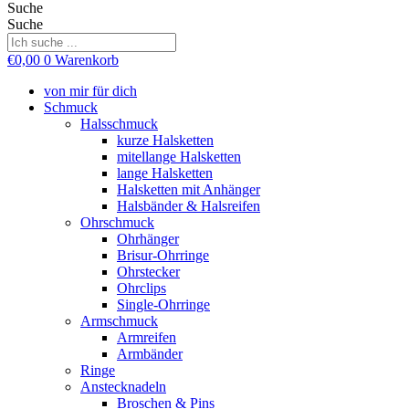
Suche
Suche
€
0,00
0
Warenkorb
von mir für dich
Schmuck
Halsschmuck
kurze Halsketten
mitellange Halsketten
lange Halsketten
Halsketten mit Anhänger
Halsbänder & Halsreifen
Ohrschmuck
Ohrhänger
Brisur-Ohrringe
Ohrstecker
Ohrclips
Single-Ohrringe
Armschmuck
Armreifen
Armbänder
Ringe
Anstecknadeln
Broschen & Pins