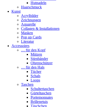
Hutnadeln
Haarschmuck
Kunst
Acrylbilder
Zeichnungen
Aquarelle
Collagen & Installationen
Masken
Pop up Cards
Literatur
Accessoires
… für den Kopf
Mützen
Stirnbänder
Ohrenschützer
… für den Hals
Tücher
Schals
Loops
Taschen
Schultertaschen
Gürteltaschen
Portemonnaies
Brillenetuis
Täschchen