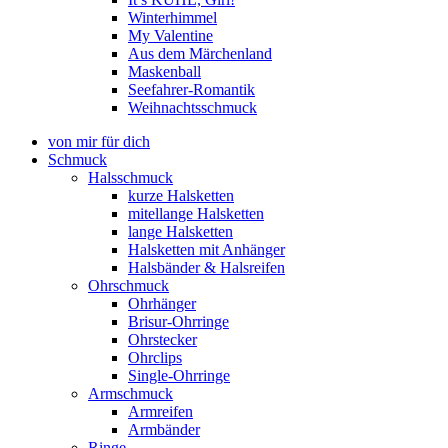
Winterhimmel
My Valentine
Aus dem Märchenland
Maskenball
Seefahrer-Romantik
Weihnachtsschmuck
von mir für dich
Schmuck
Halsschmuck
kurze Halsketten
mitellange Halsketten
lange Halsketten
Halsketten mit Anhänger
Halsbänder & Halsreifen
Ohrschmuck
Ohrhänger
Brisur-Ohrringe
Ohrstecker
Ohrclips
Single-Ohrringe
Armschmuck
Armreifen
Armbänder
Ringe