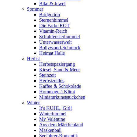
Bike & Jewel
Sommer
Bridgerton
Sternenhimmel
Die Farbe ROT
Vitamin-Reich
Schuhfensterbummel
Unterwasserwelt
Bollywood-Schmuck
Heimat Halle
Herbst
Herbstspaziergang
Kiesel, Sand & Meer
Steinzeit
Herbstzeitlos
Kaffee & Schokolade
Hommage á Klimt
Miniaturkunststückchen
Winter
It’s KUHL, Girl!
Winterhimmel
My Valentine
Aus dem Märchenland
Maskenball
Seefahrer-Romantik