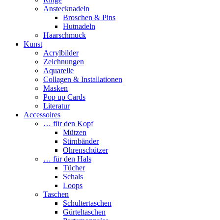
Anstecknadeln
Broschen & Pins
Hutnadeln
Haarschmuck
Kunst
Acrylbilder
Zeichnungen
Aquarelle
Collagen & Installationen
Masken
Pop up Cards
Literatur
Accessoires
… für den Kopf
Mützen
Stirnbänder
Ohrenschützer
… für den Hals
Tücher
Schals
Loops
Taschen
Schultertaschen
Gürteltaschen