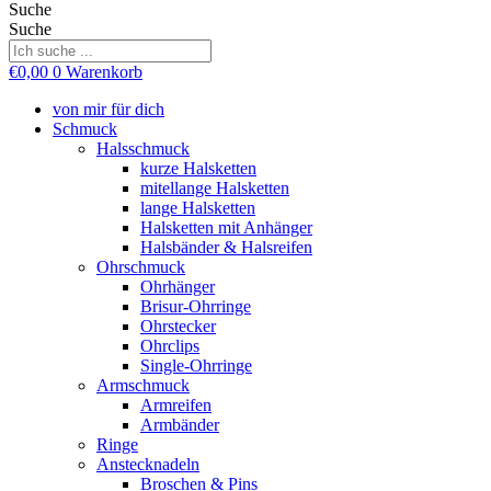
Suche
Suche
€
0,00
0
Warenkorb
von mir für dich
Schmuck
Halsschmuck
kurze Halsketten
mitellange Halsketten
lange Halsketten
Halsketten mit Anhänger
Halsbänder & Halsreifen
Ohrschmuck
Ohrhänger
Brisur-Ohrringe
Ohrstecker
Ohrclips
Single-Ohrringe
Armschmuck
Armreifen
Armbänder
Ringe
Anstecknadeln
Broschen & Pins