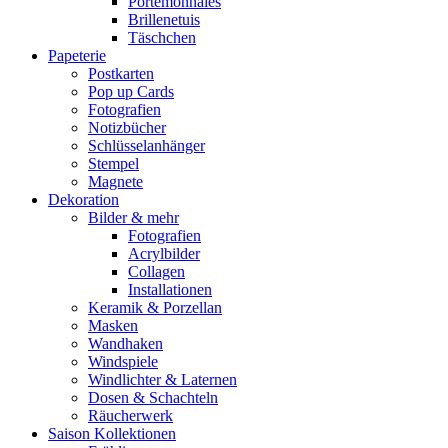
Portemonnaies
Brillenetuis
Täschchen
Papeterie
Postkarten
Pop up Cards
Fotografien
Notizbücher
Schlüsselanhänger
Stempel
Magnete
Dekoration
Bilder & mehr
Fotografien
Acrylbilder
Collagen
Installationen
Keramik & Porzellan
Masken
Wandhaken
Windspiele
Windlichter & Laternen
Dosen & Schachteln
Räucherwerk
Saison Kollektionen