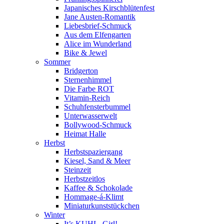
Japanisches Kirschblütenfest
Jane Austen-Romantik
Liebesbrief-Schmuck
Aus dem Elfengarten
Alice im Wunderland
Bike & Jewel
Sommer
Bridgerton
Sternenhimmel
Die Farbe ROT
Vitamin-Reich
Schuhfensterbummel
Unterwasserwelt
Bollywood-Schmuck
Heimat Halle
Herbst
Herbstspaziergang
Kiesel, Sand & Meer
Steinzeit
Herbstzeitlos
Kaffee & Schokolade
Hommage-á-Klimt
Miniaturkunststückchen
Winter
It’s KUHL, Girl!