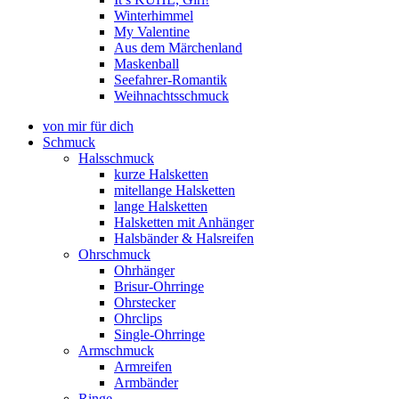
Winterhimmel
My Valentine
Aus dem Märchenland
Maskenball
Seefahrer-Romantik
Weihnachtsschmuck
von mir für dich
Schmuck
Halsschmuck
kurze Halsketten
mitellange Halsketten
lange Halsketten
Halsketten mit Anhänger
Halsbänder & Halsreifen
Ohrschmuck
Ohrhänger
Brisur-Ohrringe
Ohrstecker
Ohrclips
Single-Ohrringe
Armschmuck
Armreifen
Armbänder
Ringe