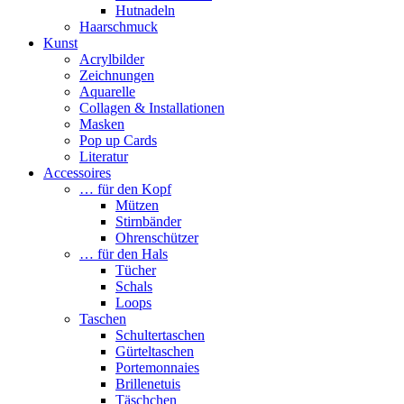
Hutnadeln
Haarschmuck
Kunst
Acrylbilder
Zeichnungen
Aquarelle
Collagen & Installationen
Masken
Pop up Cards
Literatur
Accessoires
… für den Kopf
Mützen
Stirnbänder
Ohrenschützer
… für den Hals
Tücher
Schals
Loops
Taschen
Schultertaschen
Gürteltaschen
Portemonnaies
Brillenetuis
Täschchen