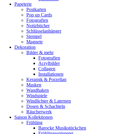
Papeterie
Postkarten
Pop up Cards
Fotografien
Notizbücher
Schlüsselanhänger
Stempel
Magnete
Dekoration
Bilder & mehr
Fotografien
Acrylbilder
Collagen
Installationen
Keramik & Porzellan
Masken
Wandhaken
Windspiele
Windlichter & Laternen
Dosen & Schachteln
Räucherwerk
Saison Kollektionen
Frühling
Barocke Musikstückchen
Frühlingsspinnerei