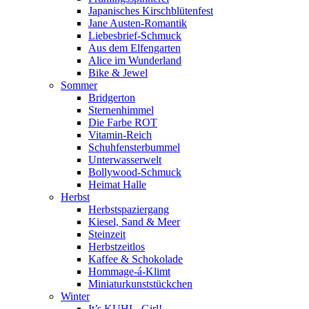
Japanisches Kirschblütenfest
Jane Austen-Romantik
Liebesbrief-Schmuck
Aus dem Elfengarten
Alice im Wunderland
Bike & Jewel
Sommer
Bridgerton
Sternenhimmel
Die Farbe ROT
Vitamin-Reich
Schuhfensterbummel
Unterwasserwelt
Bollywood-Schmuck
Heimat Halle
Herbst
Herbstspaziergang
Kiesel, Sand & Meer
Steinzeit
Herbstzeitlos
Kaffee & Schokolade
Hommage-á-Klimt
Miniaturkunststückchen
Winter
It’s KUHL, Girl!