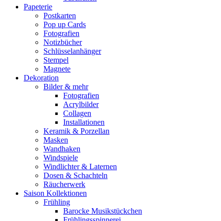
Papeterie
Postkarten
Pop up Cards
Fotografien
Notizbücher
Schlüsselanhänger
Stempel
Magnete
Dekoration
Bilder & mehr
Fotografien
Acrylbilder
Collagen
Installationen
Keramik & Porzellan
Masken
Wandhaken
Windspiele
Windlichter & Laternen
Dosen & Schachteln
Räucherwerk
Saison Kollektionen
Frühling
Barocke Musikstückchen
Frühlingsspinnerei