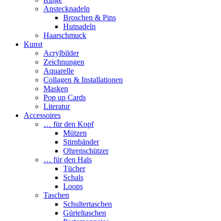
Anstecknadeln
Broschen & Pins
Hutnadeln
Haarschmuck
Kunst
Acrylbilder
Zeichnungen
Aquarelle
Collagen & Installationen
Masken
Pop up Cards
Literatur
Accessoires
… für den Kopf
Mützen
Stirnbänder
Ohrenschützer
… für den Hals
Tücher
Schals
Loops
Taschen
Schultertaschen
Gürteltaschen