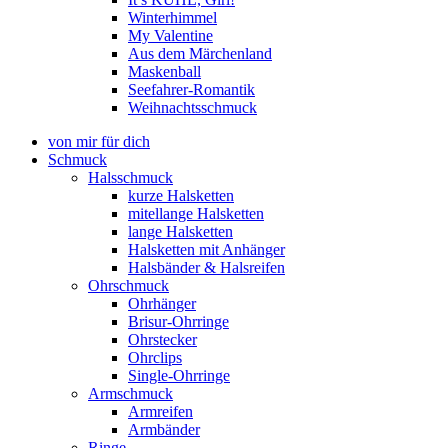
Winterhimmel
My Valentine
Aus dem Märchenland
Maskenball
Seefahrer-Romantik
Weihnachtsschmuck
von mir für dich
Schmuck
Halsschmuck
kurze Halsketten
mitellange Halsketten
lange Halsketten
Halsketten mit Anhänger
Halsbänder & Halsreifen
Ohrschmuck
Ohrhänger
Brisur-Ohrringe
Ohrstecker
Ohrclips
Single-Ohrringe
Armschmuck
Armreifen
Armbänder
Ringe