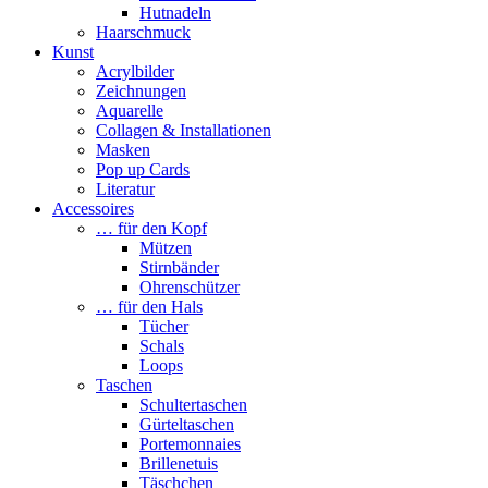
Hutnadeln
Haarschmuck
Kunst
Acrylbilder
Zeichnungen
Aquarelle
Collagen & Installationen
Masken
Pop up Cards
Literatur
Accessoires
… für den Kopf
Mützen
Stirnbänder
Ohrenschützer
… für den Hals
Tücher
Schals
Loops
Taschen
Schultertaschen
Gürteltaschen
Portemonnaies
Brillenetuis
Täschchen