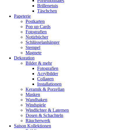
Portemonnaies
Brillenetuis
Täschchen
Papeterie
Postkarten
Pop up Cards
Fotografien
Notizbücher
Schlüsselanhänger
Stempel
Magnete
Dekoration
Bilder & mehr
Fotografien
Acrylbilder
Collagen
Installationen
Keramik & Porzellan
Masken
Wandhaken
Windspiele
Windlichter & Laternen
Dosen & Schachteln
Räucherwerk
Saison Kollektionen