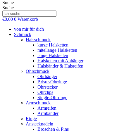
Suche
Suche
€
0,00
0
Warenkorb
von mir für dich
Schmuck
Halsschmuck
kurze Halsketten
mitellange Halsketten
lange Halsketten
Halsketten mit Anhänger
Halsbänder & Halsreifen
Ohrschmuck
Ohrhänger
Brisur-Ohrringe
Ohrstecker
Ohrclips
Single-Ohrringe
Armschmuck
Armreifen
Armbänder
Ringe
Anstecknadeln
Broschen & Pins