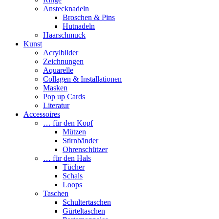
Anstecknadeln
Broschen & Pins
Hutnadeln
Haarschmuck
Kunst
Acrylbilder
Zeichnungen
Aquarelle
Collagen & Installationen
Masken
Pop up Cards
Literatur
Accessoires
… für den Kopf
Mützen
Stirnbänder
Ohrenschützer
… für den Hals
Tücher
Schals
Loops
Taschen
Schultertaschen
Gürteltaschen