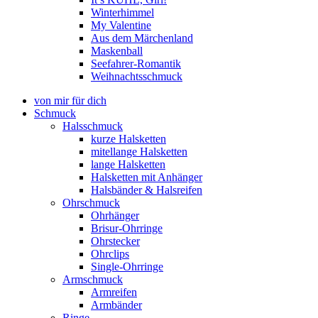
Winterhimmel
My Valentine
Aus dem Märchenland
Maskenball
Seefahrer-Romantik
Weihnachtsschmuck
von mir für dich
Schmuck
Halsschmuck
kurze Halsketten
mitellange Halsketten
lange Halsketten
Halsketten mit Anhänger
Halsbänder & Halsreifen
Ohrschmuck
Ohrhänger
Brisur-Ohrringe
Ohrstecker
Ohrclips
Single-Ohrringe
Armschmuck
Armreifen
Armbänder
Ringe