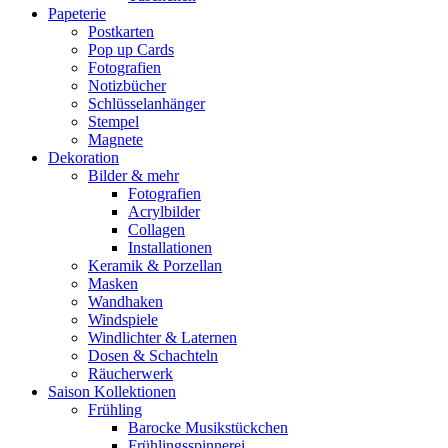
Papeterie
Postkarten
Pop up Cards
Fotografien
Notizbücher
Schlüsselanhänger
Stempel
Magnete
Dekoration
Bilder & mehr
Fotografien
Acrylbilder
Collagen
Installationen
Keramik & Porzellan
Masken
Wandhaken
Windspiele
Windlichter & Laternen
Dosen & Schachteln
Räucherwerk
Saison Kollektionen
Frühling
Barocke Musikstückchen
Frühlingsspinnerei