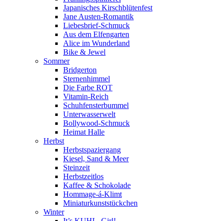
Japanisches Kirschblütenfest
Jane Austen-Romantik
Liebesbrief-Schmuck
Aus dem Elfengarten
Alice im Wunderland
Bike & Jewel
Sommer
Bridgerton
Sternenhimmel
Die Farbe ROT
Vitamin-Reich
Schuhfensterbummel
Unterwasserwelt
Bollywood-Schmuck
Heimat Halle
Herbst
Herbstspaziergang
Kiesel, Sand & Meer
Steinzeit
Herbstzeitlos
Kaffee & Schokolade
Hommage-á-Klimt
Miniaturkunststückchen
Winter
It’s KUHL, Girl!