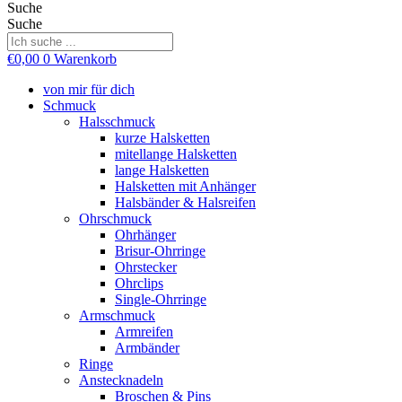
Suche
Suche
€
0,00
0
Warenkorb
von mir für dich
Schmuck
Halsschmuck
kurze Halsketten
mitellange Halsketten
lange Halsketten
Halsketten mit Anhänger
Halsbänder & Halsreifen
Ohrschmuck
Ohrhänger
Brisur-Ohrringe
Ohrstecker
Ohrclips
Single-Ohrringe
Armschmuck
Armreifen
Armbänder
Ringe
Anstecknadeln
Broschen & Pins