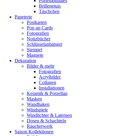
Portemonnaies
Brillenetuis
Täschchen
Papeterie
Postkarten
Pop up Cards
Fotografien
Notizbücher
Schlüsselanhänger
Stempel
Magnete
Dekoration
Bilder & mehr
Fotografien
Acrylbilder
Collagen
Installationen
Keramik & Porzellan
Masken
Wandhaken
Windspiele
Windlichter & Laternen
Dosen & Schachteln
Räucherwerk
Saison Kollektionen