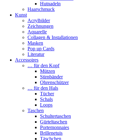
Hutnadeln
Haarschmuck
Kunst
Acrylbilder
Zeichnungen
Aquarelle
Collagen & Installationen
Masken
Pop up Cards
Literatur
Accessoires
… für den Kopf
Mützen
Stirnbänder
Ohrenschützer
… für den Hals
Tücher
Schals
Loops
Taschen
Schultertaschen
Gürteltaschen
Portemonnaies
Brillenetuis
Täschchen