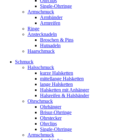
Ohrclips
Single-Ohrringe
Armschmuck
Armbänder
Armreifen
Ringe
Anstecknadeln
Broschen & Pins
Hutnadeln
Haarschmuck
Schmuck
Halsschmuck
kurze Halsketten
mittellange Halsketten
lange Halsketten
Halsketten mit Anhänger
Halsreifen & Halsbänder
Ohrschmuck
Ohrhänger
Brisur-Ohrringe
Ohrstecker
Ohrclips
Single-Ohrringe
Armschmuck