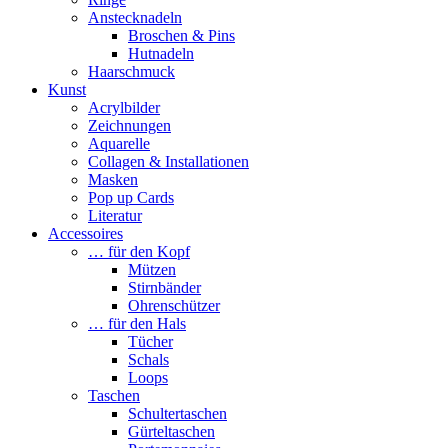
Anstecknadeln
Broschen & Pins
Hutnadeln
Haarschmuck
Kunst
Acrylbilder
Zeichnungen
Aquarelle
Collagen & Installationen
Masken
Pop up Cards
Literatur
Accessoires
… für den Kopf
Mützen
Stirnbänder
Ohrenschützer
… für den Hals
Tücher
Schals
Loops
Taschen
Schultertaschen
Gürteltaschen