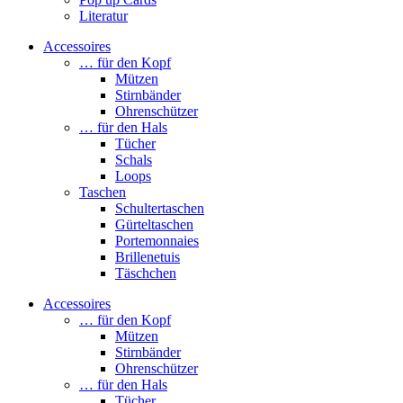
Literatur
Accessoires
… für den Kopf
Mützen
Stirnbänder
Ohrenschützer
… für den Hals
Tücher
Schals
Loops
Taschen
Schultertaschen
Gürteltaschen
Portemonnaies
Brillenetuis
Täschchen
Accessoires
… für den Kopf
Mützen
Stirnbänder
Ohrenschützer
… für den Hals
Tücher