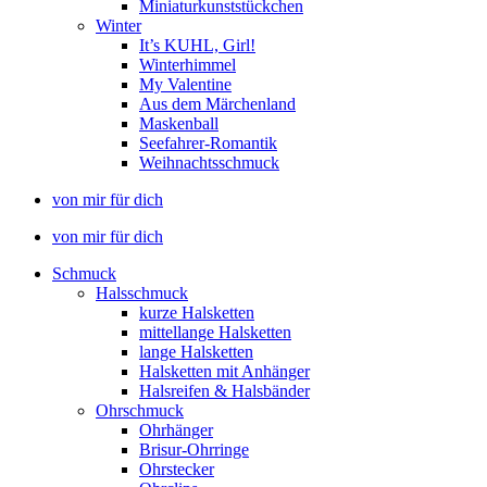
Miniaturkunststückchen
Winter
It’s KUHL, Girl!
Winterhimmel
My Valentine
Aus dem Märchenland
Maskenball
Seefahrer-Romantik
Weihnachtsschmuck
von mir für dich
von mir für dich
Schmuck
Halsschmuck
kurze Halsketten
mittellange Halsketten
lange Halsketten
Halsketten mit Anhänger
Halsreifen & Halsbänder
Ohrschmuck
Ohrhänger
Brisur-Ohrringe
Ohrstecker