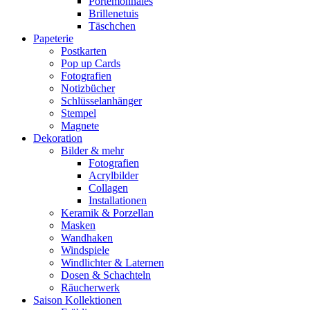
Portemonnaies
Brillenetuis
Täschchen
Papeterie
Postkarten
Pop up Cards
Fotografien
Notizbücher
Schlüsselanhänger
Stempel
Magnete
Dekoration
Bilder & mehr
Fotografien
Acrylbilder
Collagen
Installationen
Keramik & Porzellan
Masken
Wandhaken
Windspiele
Windlichter & Laternen
Dosen & Schachteln
Räucherwerk
Saison Kollektionen