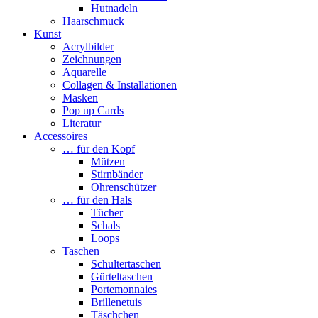
Hutnadeln
Haarschmuck
Kunst
Acrylbilder
Zeichnungen
Aquarelle
Collagen & Installationen
Masken
Pop up Cards
Literatur
Accessoires
… für den Kopf
Mützen
Stirnbänder
Ohrenschützer
… für den Hals
Tücher
Schals
Loops
Taschen
Schultertaschen
Gürteltaschen
Portemonnaies
Brillenetuis
Täschchen