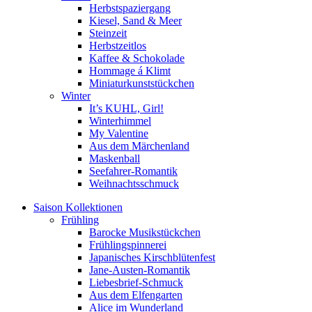
Herbstspaziergang
Kiesel, Sand & Meer
Steinzeit
Herbstzeitlos
Kaffee & Schokolade
Hommage á Klimt
Miniaturkunststückchen
Winter
It’s KUHL, Girl!
Winterhimmel
My Valentine
Aus dem Märchenland
Maskenball
Seefahrer-Romantik
Weihnachtsschmuck
Saison Kollektionen
Frühling
Barocke Musikstückchen
Frühlingspinnerei
Japanisches Kirschblütenfest
Jane-Austen-Romantik
Liebesbrief-Schmuck
Aus dem Elfengarten
Alice im Wunderland