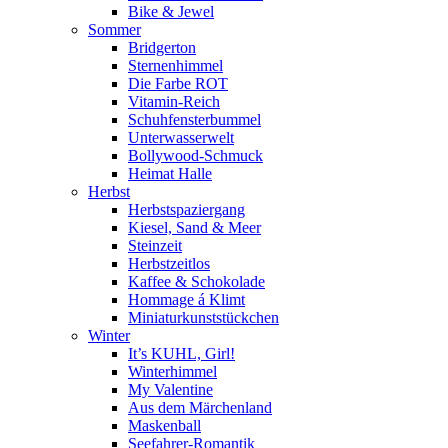
Bike & Jewel
Sommer
Bridgerton
Sternenhimmel
Die Farbe ROT
Vitamin-Reich
Schuhfensterbummel
Unterwasserwelt
Bollywood-Schmuck
Heimat Halle
Herbst
Herbstspaziergang
Kiesel, Sand & Meer
Steinzeit
Herbstzeitlos
Kaffee & Schokolade
Hommage á Klimt
Miniaturkunststückchen
Winter
It’s KUHL, Girl!
Winterhimmel
My Valentine
Aus dem Märchenland
Maskenball
Seefahrer-Romantik