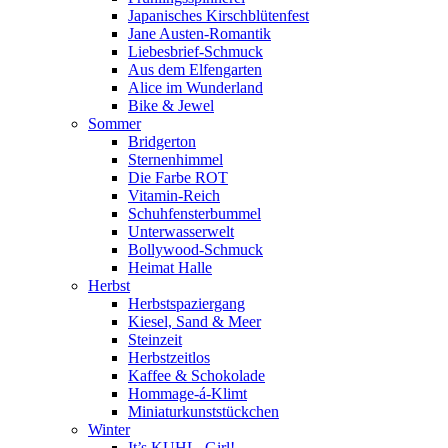
Japanisches Kirschblütenfest
Jane Austen-Romantik
Liebesbrief-Schmuck
Aus dem Elfengarten
Alice im Wunderland
Bike & Jewel
Sommer
Bridgerton
Sternenhimmel
Die Farbe ROT
Vitamin-Reich
Schuhfensterbummel
Unterwasserwelt
Bollywood-Schmuck
Heimat Halle
Herbst
Herbstspaziergang
Kiesel, Sand & Meer
Steinzeit
Herbstzeitlos
Kaffee & Schokolade
Hommage-á-Klimt
Miniaturkunststückchen
Winter
It’s KUHL, Girl!