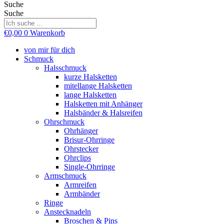
Suche
Suche
€
0,00
0
Warenkorb
von mir für dich
Schmuck
Halsschmuck
kurze Halsketten
mitellange Halsketten
lange Halsketten
Halsketten mit Anhänger
Halsbänder & Halsreifen
Ohrschmuck
Ohrhänger
Brisur-Ohrringe
Ohrstecker
Ohrclips
Single-Ohrringe
Armschmuck
Armreifen
Armbänder
Ringe
Anstecknadeln
Broschen & Pins