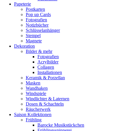
Papeterie
Postkarten
Pop up Cards
Fotografien
Notizbücher
Schlüsselanhänger
Stempel
Magnete
Dekoration
Bilder & mehr
Fotografien
Acrylbilder
Collagen
Installationen
Keramik & Porzellan
Masken
Wandhaken
Windspiele
Windlichter & Laternen
Dosen & Schachteln
Räucherwerk
Saison Kollektionen
Frühling
Barocke Musikstückchen
Frühlingsspinnerei