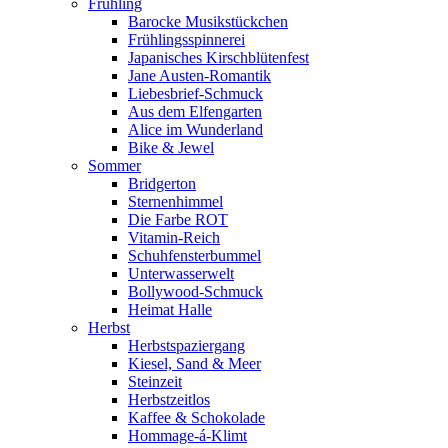
Frühling
Barocke Musikstückchen
Frühlingsspinnerei
Japanisches Kirschblütenfest
Jane Austen-Romantik
Liebesbrief-Schmuck
Aus dem Elfengarten
Alice im Wunderland
Bike & Jewel
Sommer
Bridgerton
Sternenhimmel
Die Farbe ROT
Vitamin-Reich
Schuhfensterbummel
Unterwasserwelt
Bollywood-Schmuck
Heimat Halle
Herbst
Herbstspaziergang
Kiesel, Sand & Meer
Steinzeit
Herbstzeitlos
Kaffee & Schokolade
Hommage-á-Klimt