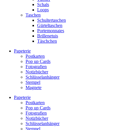
Schals
Loops
Taschen
Schultertaschen
Gürteltaschen
Portemonnaies
Brillenetuis
Täschchen
Papeterie
Postkarten
Pop up Cards
Fotografien
Notizbücher
Schlüsselanhänger
Stempel
Magnete
Papeterie
Postkarten
Pop up Cards
Fotografien
Notizbücher
Schlüsselanhänger
Stempel