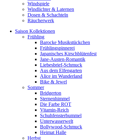
Windspiele
Windlichter & Laternen
Dosen & Schachteln
Räucherwerk
Saison Kollektionen
Frühling
Barocke Musikstückchen
Frühlingspinnerei
Japanisches Kirschblütenfest
Jane-Austen-Romantik
Liebesbrief-Schmuck
Aus dem Elfengarten
Alice im Wunderland
Bike & Jewel
Sommer
Bridgerton
Sternenhimmel
Die Farbe ROT
Vitamin-Reich
Schuhfensterbummel
Unterwasserwelt
Bollywood-Schmuck
Heimat Halle
Herbst