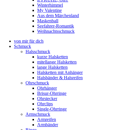
Winterhimmel
My Valentine
Aus dem Märchenland
Maskenball
Seefahrer-Romantik
Weihnachtsschmuck
von mir für dich
Schmuck
Halsschmuck
kurze Halsketten
mitellange Halsketten
lange Halsketten
Halsketten mit Anhänger
Halsbänder & Halsreifen
Ohrschmuck
Ohrhänger
Brisur-Ohrringe
Ohrstecker
Ohrclips
Single-Ohrringe
Armschmuck
Armreifen
Armbänder
Ringe