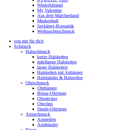
Winterhimmel
My Valentine
Aus dem Märchenland
Maskenball
Seefahrer-Romantik
Weihnachtsschmuck
von mir für dich
Schmuck
Halsschmuck
kurze Halsketten
mitellange Halsketten
lange Halsketten
Halsketten mit Anhänger
Halsbänder & Halsreifen
Ohrschmuck
Ohrhänger
Brisur-Ohrringe
Ohrstecker
Ohrclips
Single-Ohrringe
Armschmuck
Armreifen
Armbänder
Ringe