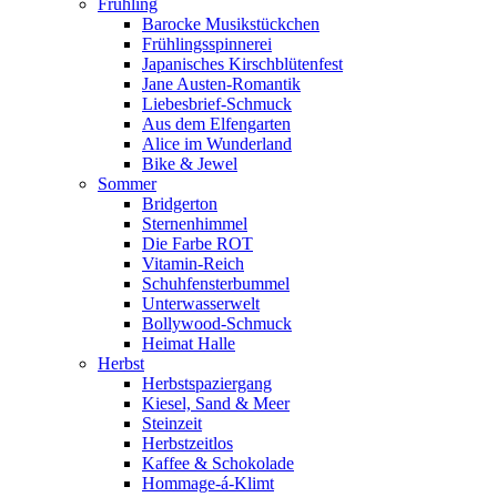
Frühling
Barocke Musikstückchen
Frühlingsspinnerei
Japanisches Kirschblütenfest
Jane Austen-Romantik
Liebesbrief-Schmuck
Aus dem Elfengarten
Alice im Wunderland
Bike & Jewel
Sommer
Bridgerton
Sternenhimmel
Die Farbe ROT
Vitamin-Reich
Schuhfensterbummel
Unterwasserwelt
Bollywood-Schmuck
Heimat Halle
Herbst
Herbstspaziergang
Kiesel, Sand & Meer
Steinzeit
Herbstzeitlos
Kaffee & Schokolade
Hommage-á-Klimt