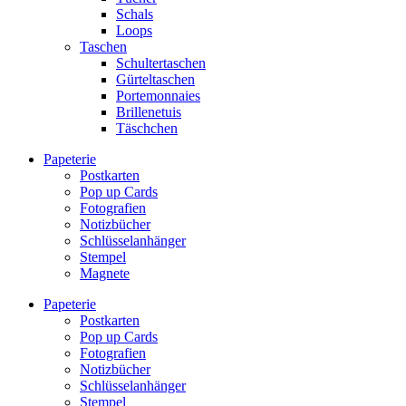
Schals
Loops
Taschen
Schultertaschen
Gürteltaschen
Portemonnaies
Brillenetuis
Täschchen
Papeterie
Postkarten
Pop up Cards
Fotografien
Notizbücher
Schlüsselanhänger
Stempel
Magnete
Papeterie
Postkarten
Pop up Cards
Fotografien
Notizbücher
Schlüsselanhänger
Stempel