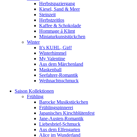
Herbstspaziergang
Kiesel, Sand & Meer
Steinzeit
Herbstzeitlos
Kaffee & Schokolade
Hommage á Klimt
Miniaturkunststückchen
Winter
It’s KUHL, Girl!
Winterhimmel
My Valentine
Aus dem Märchenland
Maskenball
Seefahrer-Romantik
Weihnachtsschmuck
Saison Kollektionen
Frühling
Barocke Musikstückchen
Frühlingspinnerei
Japanisches Kirschblütenfest
Jane-Austen-Romantik
Liebesbrief-Schmuck
Aus dem Elfengarten
Alice im Wunderland