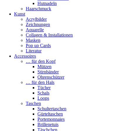
Hutnadeln
Haarschmuck
Kunst
Acrylbilder
Zeichnungen
Aquarelle
Collagen & Installationen
Masken
Pop up Cards
Literatur
Accessoires
… für den Kopf
Mützen
Stirnbänder
Ohrenschützer
… für den Hals
Tücher
Schals
Loops
Taschen
Schultertaschen
Gürteltaschen
Portemonnaies
Brillenetuis
Täschchen