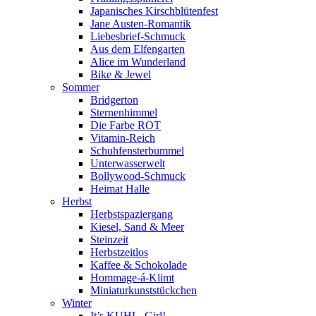
Japanisches Kirschblütenfest
Jane Austen-Romantik
Liebesbrief-Schmuck
Aus dem Elfengarten
Alice im Wunderland
Bike & Jewel
Sommer
Bridgerton
Sternenhimmel
Die Farbe ROT
Vitamin-Reich
Schuhfensterbummel
Unterwasserwelt
Bollywood-Schmuck
Heimat Halle
Herbst
Herbstspaziergang
Kiesel, Sand & Meer
Steinzeit
Herbstzeitlos
Kaffee & Schokolade
Hommage-á-Klimt
Miniaturkunststückchen
Winter
It’s KUHL, Girl!