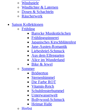
Windspiele
Windlichter & Laternen
Dosen & Schachteln
Räucherwerk
Saison Kollektionen
Frühling
Barocke Musikstückchen
Frühlingspinnerei
Japanisches Kirschblütenfest
Jane-Austen-Romantik
Liebesbrief-Schmuck
Aus dem Elfengarten
Alice im Wunderland
Bike & Jewel
Sommer
Bridgerton
Sternenhimmel
Die Farbe ROT
Vitamin-Reich
Schuhfensterbummel
Unterwasserwelt
Bollywood-Schmuck
Heimat Halle
Herbst