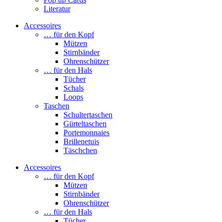
Literatur
Accessoires
… für den Kopf
Mützen
Stirnbänder
Ohrenschützer
… für den Hals
Tücher
Schals
Loops
Taschen
Schultertaschen
Gürteltaschen
Portemonnaies
Brillenetuis
Täschchen
Accessoires
… für den Kopf
Mützen
Stirnbänder
Ohrenschützer
… für den Hals
Tücher