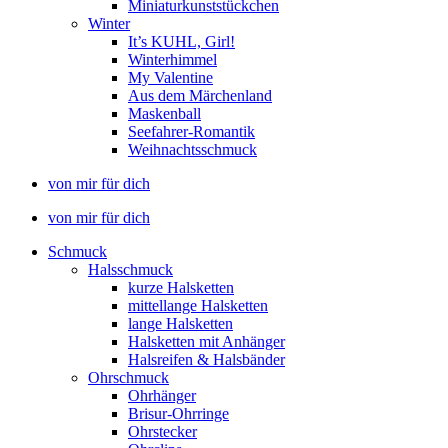
Miniaturkunststückchen
Winter
It’s KUHL, Girl!
Winterhimmel
My Valentine
Aus dem Märchenland
Maskenball
Seefahrer-Romantik
Weihnachtsschmuck
von mir für dich
von mir für dich
Schmuck
Halsschmuck
kurze Halsketten
mittellange Halsketten
lange Halsketten
Halsketten mit Anhänger
Halsreifen & Halsbänder
Ohrschmuck
Ohrhänger
Brisur-Ohrringe
Ohrstecker