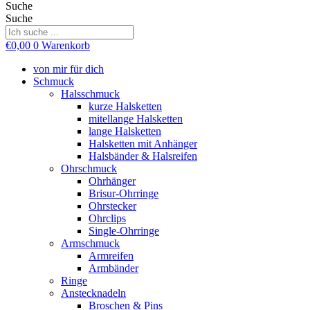
Suche
Suche
€
0,00
0
Warenkorb
von mir für dich
Schmuck
Halsschmuck
kurze Halsketten
mitellange Halsketten
lange Halsketten
Halsketten mit Anhänger
Halsbänder & Halsreifen
Ohrschmuck
Ohrhänger
Brisur-Ohrringe
Ohrstecker
Ohrclips
Single-Ohrringe
Armschmuck
Armreifen
Armbänder
Ringe
Anstecknadeln
Broschen & Pins