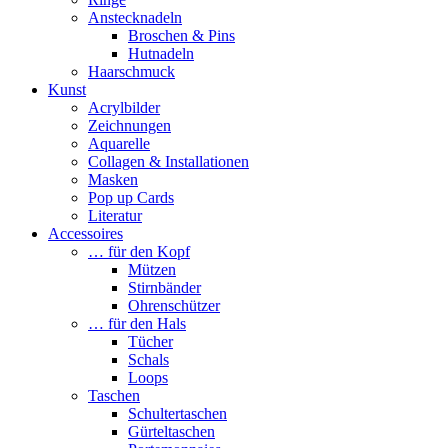
Anstecknadeln
Broschen & Pins
Hutnadeln
Haarschmuck
Kunst
Acrylbilder
Zeichnungen
Aquarelle
Collagen & Installationen
Masken
Pop up Cards
Literatur
Accessoires
… für den Kopf
Mützen
Stirnbänder
Ohrenschützer
… für den Hals
Tücher
Schals
Loops
Taschen
Schultertaschen
Gürteltaschen