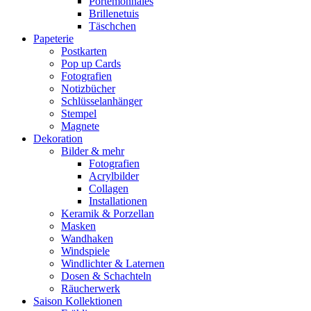
Portemonnaies
Brillenetuis
Täschchen
Papeterie
Postkarten
Pop up Cards
Fotografien
Notizbücher
Schlüsselanhänger
Stempel
Magnete
Dekoration
Bilder & mehr
Fotografien
Acrylbilder
Collagen
Installationen
Keramik & Porzellan
Masken
Wandhaken
Windspiele
Windlichter & Laternen
Dosen & Schachteln
Räucherwerk
Saison Kollektionen