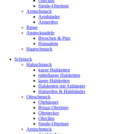
Ohrclips
Single-Ohrringe
Armschmuck
Armbänder
Armreifen
Ringe
Anstecknadeln
Broschen & Pins
Hutnadeln
Haarschmuck
Schmuck
Halsschmuck
kurze Halsketten
mittellange Halsketten
lange Halsketten
Halsketten mit Anhänger
Halsreifen & Halsbänder
Ohrschmuck
Ohrhänger
Brisur-Ohrringe
Ohrstecker
Ohrclips
Single-Ohrringe
Armschmuck