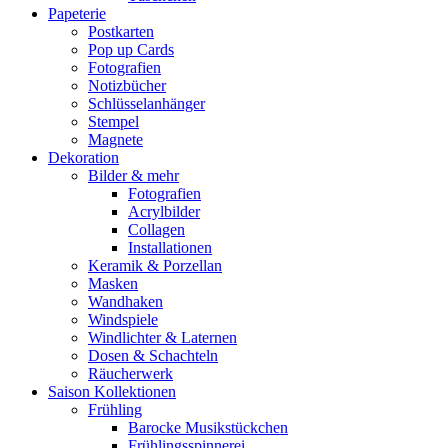
Papeterie
Postkarten
Pop up Cards
Fotografien
Notizbücher
Schlüsselanhänger
Stempel
Magnete
Dekoration
Bilder & mehr
Fotografien
Acrylbilder
Collagen
Installationen
Keramik & Porzellan
Masken
Wandhaken
Windspiele
Windlichter & Laternen
Dosen & Schachteln
Räucherwerk
Saison Kollektionen
Frühling
Barocke Musikstückchen
Frühlingsspinnerei