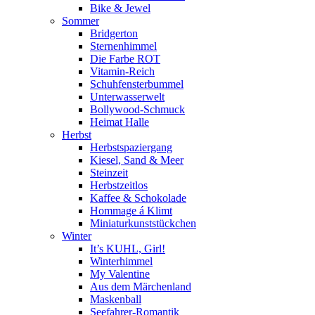
Bike & Jewel
Sommer
Bridgerton
Sternenhimmel
Die Farbe ROT
Vitamin-Reich
Schuhfensterbummel
Unterwasserwelt
Bollywood-Schmuck
Heimat Halle
Herbst
Herbstspaziergang
Kiesel, Sand & Meer
Steinzeit
Herbstzeitlos
Kaffee & Schokolade
Hommage á Klimt
Miniaturkunststückchen
Winter
It’s KUHL, Girl!
Winterhimmel
My Valentine
Aus dem Märchenland
Maskenball
Seefahrer-Romantik