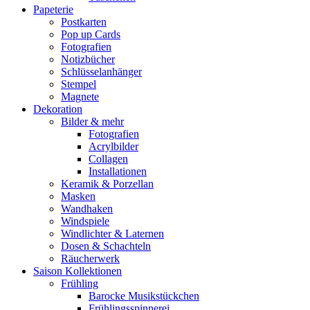
Papeterie
Postkarten
Pop up Cards
Fotografien
Notizbücher
Schlüsselanhänger
Stempel
Magnete
Dekoration
Bilder & mehr
Fotografien
Acrylbilder
Collagen
Installationen
Keramik & Porzellan
Masken
Wandhaken
Windspiele
Windlichter & Laternen
Dosen & Schachteln
Räucherwerk
Saison Kollektionen
Frühling
Barocke Musikstückchen
Frühlingsspinnerei