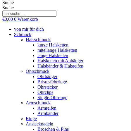
Suche
Suche
€
0,00
0
Warenkorb
von mir für dich
Schmuck
Halsschmuck
kurze Halsketten
mitellange Halsketten
lange Halsketten
Halsketten mit Anhänger
Halsbänder & Halsreifen
Ohrschmuck
Ohrhänger
Brisur-Ohrringe
Ohrstecker
Ohrclips
Single-Ohrringe
Armschmuck
Armreifen
Armbänder
Ringe
Anstecknadeln
Broschen & Pins