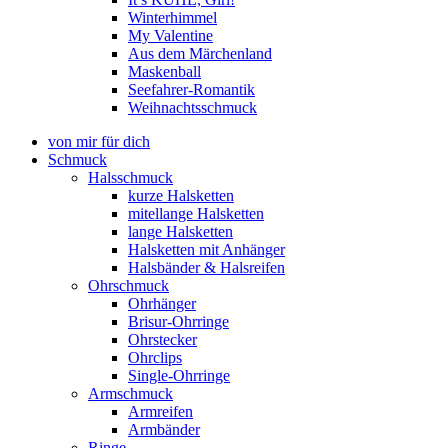
Winterhimmel
My Valentine
Aus dem Märchenland
Maskenball
Seefahrer-Romantik
Weihnachtsschmuck
von mir für dich
Schmuck
Halsschmuck
kurze Halsketten
mitellange Halsketten
lange Halsketten
Halsketten mit Anhänger
Halsbänder & Halsreifen
Ohrschmuck
Ohrhänger
Brisur-Ohrringe
Ohrstecker
Ohrclips
Single-Ohrringe
Armschmuck
Armreifen
Armbänder
Ringe