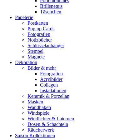
Portemonnaies
Brillenetuis
Täschchen
Papeterie
Postkarten
Pop up Cards
Fotografien
Notizbücher
Schlüsselanhänger
Stempel
Magnete
Dekoration
Bilder & mehr
Fotografien
Acrylbilder
Collagen
Installationen
Keramik & Porzellan
Masken
Wandhaken
Windspiele
Windlichter & Laternen
Dosen & Schachteln
Räucherwerk
Saison Kollektionen