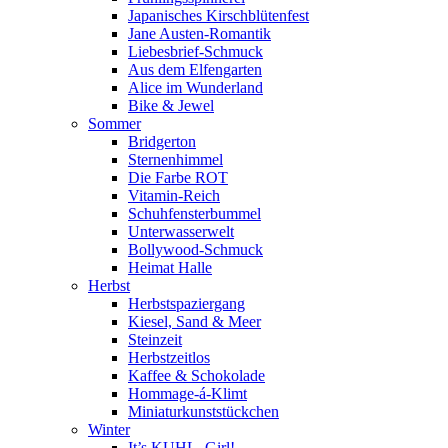
Japanisches Kirschblütenfest
Jane Austen-Romantik
Liebesbrief-Schmuck
Aus dem Elfengarten
Alice im Wunderland
Bike & Jewel
Sommer
Bridgerton
Sternenhimmel
Die Farbe ROT
Vitamin-Reich
Schuhfensterbummel
Unterwasserwelt
Bollywood-Schmuck
Heimat Halle
Herbst
Herbstspaziergang
Kiesel, Sand & Meer
Steinzeit
Herbstzeitlos
Kaffee & Schokolade
Hommage-á-Klimt
Miniaturkunststückchen
Winter
It’s KUHL, Girl!