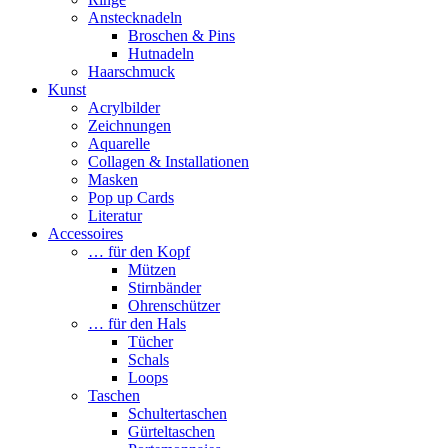
Anstecknadeln
Broschen & Pins
Hutnadeln
Haarschmuck
Kunst
Acrylbilder
Zeichnungen
Aquarelle
Collagen & Installationen
Masken
Pop up Cards
Literatur
Accessoires
… für den Kopf
Mützen
Stirnbänder
Ohrenschützer
… für den Hals
Tücher
Schals
Loops
Taschen
Schultertaschen
Gürteltaschen