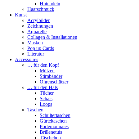
Hutnadeln
Haarschmuck
Kunst
Acrylbilder
Zeichnungen
Aquarelle
Collagen & Installationen
Masken
Pop up Cards
Literatur
Accessoires
… für den Kopf
Mützen
Stirnbänder
Ohrenschützer
… für den Hals
Tücher
Schals
Loops
Taschen
Schultertaschen
Gürteltaschen
Portemonnaies
Brillenetuis
Täschchen