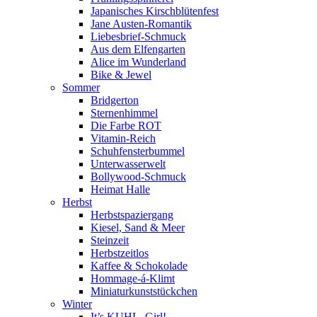
Japanisches Kirschblütenfest
Jane Austen-Romantik
Liebesbrief-Schmuck
Aus dem Elfengarten
Alice im Wunderland
Bike & Jewel
Sommer
Bridgerton
Sternenhimmel
Die Farbe ROT
Vitamin-Reich
Schuhfensterbummel
Unterwasserwelt
Bollywood-Schmuck
Heimat Halle
Herbst
Herbstspaziergang
Kiesel, Sand & Meer
Steinzeit
Herbstzeitlos
Kaffee & Schokolade
Hommage-á-Klimt
Miniaturkunststückchen
Winter
It’s KUHL, Girl!