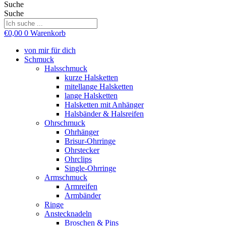
Suche
Suche
€
0,00
0
Warenkorb
von mir für dich
Schmuck
Halsschmuck
kurze Halsketten
mitellange Halsketten
lange Halsketten
Halsketten mit Anhänger
Halsbänder & Halsreifen
Ohrschmuck
Ohrhänger
Brisur-Ohrringe
Ohrstecker
Ohrclips
Single-Ohrringe
Armschmuck
Armreifen
Armbänder
Ringe
Anstecknadeln
Broschen & Pins