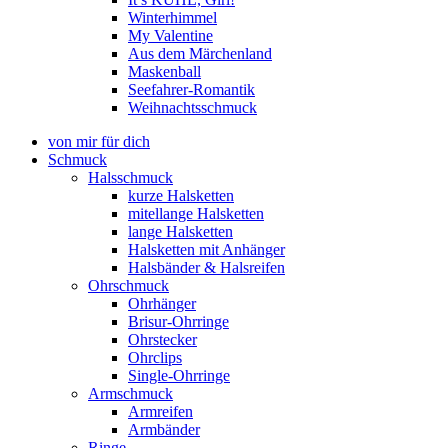
Winterhimmel
My Valentine
Aus dem Märchenland
Maskenball
Seefahrer-Romantik
Weihnachtsschmuck
von mir für dich
Schmuck
Halsschmuck
kurze Halsketten
mitellange Halsketten
lange Halsketten
Halsketten mit Anhänger
Halsbänder & Halsreifen
Ohrschmuck
Ohrhänger
Brisur-Ohrringe
Ohrstecker
Ohrclips
Single-Ohrringe
Armschmuck
Armreifen
Armbänder
Ringe