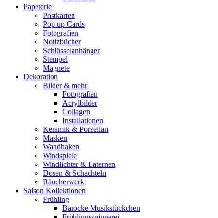
Papeterie
Postkarten
Pop up Cards
Fotografien
Notizbücher
Schlüsselanhänger
Stempel
Magnete
Dekoration
Bilder & mehr
Fotografien
Acrylbilder
Collagen
Installationen
Keramik & Porzellan
Masken
Wandhaken
Windspiele
Windlichter & Laternen
Dosen & Schachteln
Räucherwerk
Saison Kollektionen
Frühling
Barocke Musikstückchen
Frühlingsspinnerei