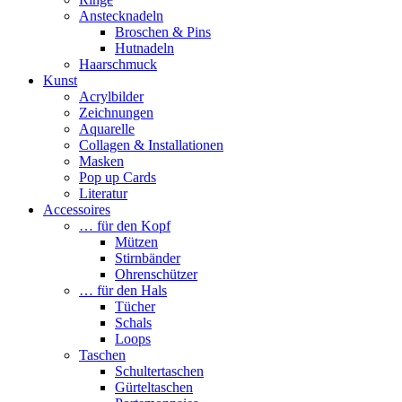
Anstecknadeln
Broschen & Pins
Hutnadeln
Haarschmuck
Kunst
Acrylbilder
Zeichnungen
Aquarelle
Collagen & Installationen
Masken
Pop up Cards
Literatur
Accessoires
… für den Kopf
Mützen
Stirnbänder
Ohrenschützer
… für den Hals
Tücher
Schals
Loops
Taschen
Schultertaschen
Gürteltaschen