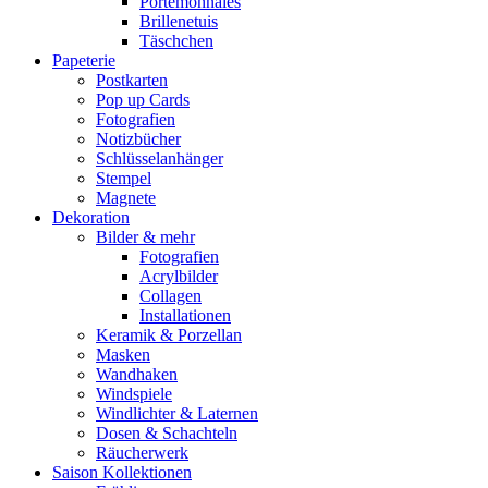
Portemonnaies
Brillenetuis
Täschchen
Papeterie
Postkarten
Pop up Cards
Fotografien
Notizbücher
Schlüsselanhänger
Stempel
Magnete
Dekoration
Bilder & mehr
Fotografien
Acrylbilder
Collagen
Installationen
Keramik & Porzellan
Masken
Wandhaken
Windspiele
Windlichter & Laternen
Dosen & Schachteln
Räucherwerk
Saison Kollektionen