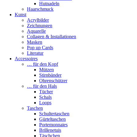
Hutnadeln
Haarschmuck
Kunst
Acrylbilder
Zeichnungen
Aquarelle
Collagen & Installationen
Masken
Pop up Cards
Literatur
Accessoires
… für den Kopf
Mützen
Stirnbänder
Ohrenschützer
… für den Hals
Tücher
Schals
Loops
Taschen
Schultertaschen
Gürteltaschen
Portemonnaies
Brillenetuis
Täschchen