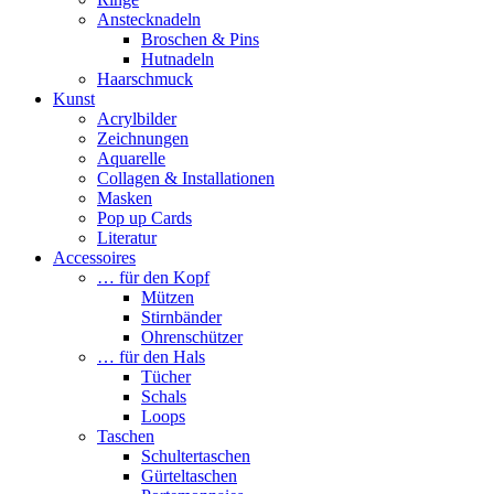
Anstecknadeln
Broschen & Pins
Hutnadeln
Haarschmuck
Kunst
Acrylbilder
Zeichnungen
Aquarelle
Collagen & Installationen
Masken
Pop up Cards
Literatur
Accessoires
… für den Kopf
Mützen
Stirnbänder
Ohrenschützer
… für den Hals
Tücher
Schals
Loops
Taschen
Schultertaschen
Gürteltaschen