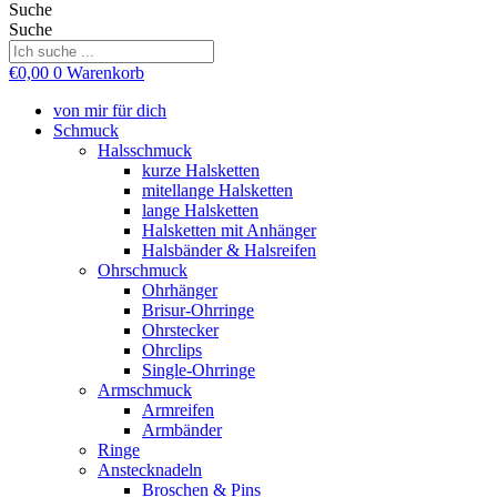
Suche
Suche
€
0,00
0
Warenkorb
von mir für dich
Schmuck
Halsschmuck
kurze Halsketten
mitellange Halsketten
lange Halsketten
Halsketten mit Anhänger
Halsbänder & Halsreifen
Ohrschmuck
Ohrhänger
Brisur-Ohrringe
Ohrstecker
Ohrclips
Single-Ohrringe
Armschmuck
Armreifen
Armbänder
Ringe
Anstecknadeln
Broschen & Pins