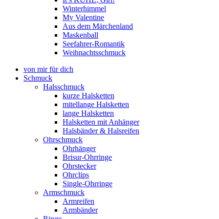
Winterhimmel
My Valentine
Aus dem Märchenland
Maskenball
Seefahrer-Romantik
Weihnachtsschmuck
von mir für dich
Schmuck
Halsschmuck
kurze Halsketten
mitellange Halsketten
lange Halsketten
Halsketten mit Anhänger
Halsbänder & Halsreifen
Ohrschmuck
Ohrhänger
Brisur-Ohrringe
Ohrstecker
Ohrclips
Single-Ohrringe
Armschmuck
Armreifen
Armbänder
Ringe