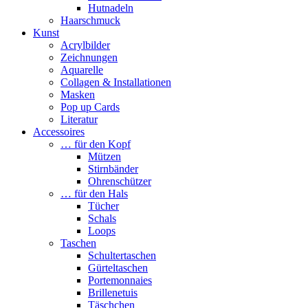
Hutnadeln
Haarschmuck
Kunst
Acrylbilder
Zeichnungen
Aquarelle
Collagen & Installationen
Masken
Pop up Cards
Literatur
Accessoires
… für den Kopf
Mützen
Stirnbänder
Ohrenschützer
… für den Hals
Tücher
Schals
Loops
Taschen
Schultertaschen
Gürteltaschen
Portemonnaies
Brillenetuis
Täschchen