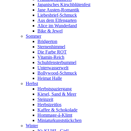
Japanisches Kirschblütenfest
Jane Austen-Romantik
Liebesbrief-Schmuck
Aus dem Elfengarten
Alice im Wunderland
Bike & Jewel
Sommer
Bridgerton
Sternenhimmel
Die Farbe ROT
Vitamin-Reich
Schuhfensterbummel
Unterwasserwelt
Bollywood-Schmuck
Heimat Halle
Herbst
Herbstspaziergang
Kiesel, Sand & Meer
Steinzeit
Herbstzeitlos
Kaffee & Schokolade
Hommage-á-Klimt
Miniaturkunststückchen
Winter
It’s KUHL, Girl!