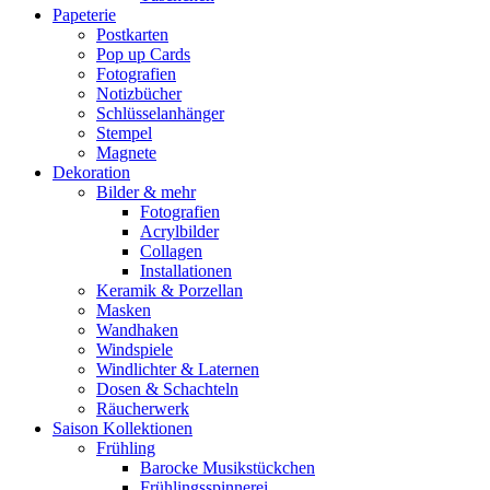
Papeterie
Postkarten
Pop up Cards
Fotografien
Notizbücher
Schlüsselanhänger
Stempel
Magnete
Dekoration
Bilder & mehr
Fotografien
Acrylbilder
Collagen
Installationen
Keramik & Porzellan
Masken
Wandhaken
Windspiele
Windlichter & Laternen
Dosen & Schachteln
Räucherwerk
Saison Kollektionen
Frühling
Barocke Musikstückchen
Frühlingsspinnerei