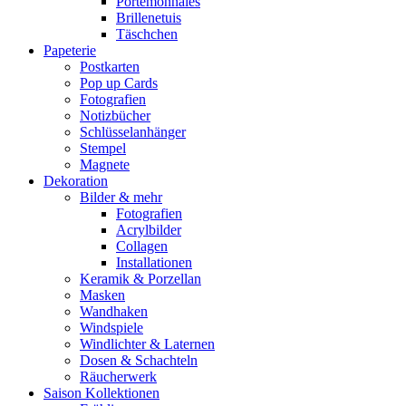
Portemonnaies
Brillenetuis
Täschchen
Papeterie
Postkarten
Pop up Cards
Fotografien
Notizbücher
Schlüsselanhänger
Stempel
Magnete
Dekoration
Bilder & mehr
Fotografien
Acrylbilder
Collagen
Installationen
Keramik & Porzellan
Masken
Wandhaken
Windspiele
Windlichter & Laternen
Dosen & Schachteln
Räucherwerk
Saison Kollektionen