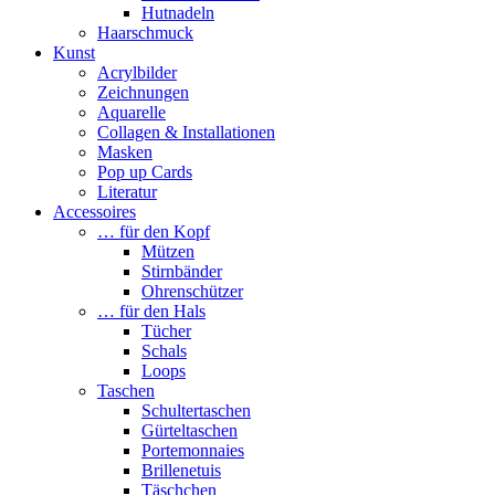
Hutnadeln
Haarschmuck
Kunst
Acrylbilder
Zeichnungen
Aquarelle
Collagen & Installationen
Masken
Pop up Cards
Literatur
Accessoires
… für den Kopf
Mützen
Stirnbänder
Ohrenschützer
… für den Hals
Tücher
Schals
Loops
Taschen
Schultertaschen
Gürteltaschen
Portemonnaies
Brillenetuis
Täschchen