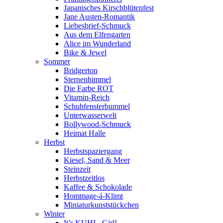
Japanisches Kirschblütenfest
Jane Austen-Romantik
Liebesbrief-Schmuck
Aus dem Elfengarten
Alice im Wunderland
Bike & Jewel
Sommer
Bridgerton
Sternenhimmel
Die Farbe ROT
Vitamin-Reich
Schuhfensterbummel
Unterwasserwelt
Bollywood-Schmuck
Heimat Halle
Herbst
Herbstspaziergang
Kiesel, Sand & Meer
Steinzeit
Herbstzeitlos
Kaffee & Schokolade
Hommage-á-Klimt
Miniaturkunststückchen
Winter
It’s KUHL, Girl!