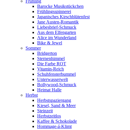
Frühling
Barocke Musikstückchen
Frühlingsspinnerei
Japanisches Kirschblütenfest
Jane Austen-Romantik
Liebesbrief-Schmuck
Aus dem Elfengarten
Alice im Wunderland
Bike & Jewel
Sommer
Bridgerton
Sternenhimmel
Die Farbe ROT
Vitamin-Reich
Schuhfensterbummel
Unterwasserwelt
Bollywood-Schmuck
Heimat Halle
Herbst
Herbstspaziergang
Kiesel, Sand & Meer
Steinzeit
Herbstzeitlos
Kaffee & Schokolade
Hommage-á-Klimt