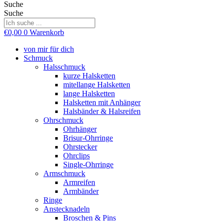
Suche
Suche
€
0,00
0
Warenkorb
von mir für dich
Schmuck
Halsschmuck
kurze Halsketten
mitellange Halsketten
lange Halsketten
Halsketten mit Anhänger
Halsbänder & Halsreifen
Ohrschmuck
Ohrhänger
Brisur-Ohrringe
Ohrstecker
Ohrclips
Single-Ohrringe
Armschmuck
Armreifen
Armbänder
Ringe
Anstecknadeln
Broschen & Pins