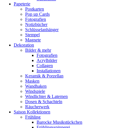
Papeterie
Postkarten
Pop up Cards
Fotografien
Notizbücher
Schlüsselanhänger
Stempel
Magnete
Dekoration
Bilder & mehr
Fotografien
Acrylbilder
Collagen
Installationen
Keramik & Porzellan
Masken
Wandhaken
Windspiele
Windlichter & Laternen
Dosen & Schachteln
Räucherwerk
Saison Kollektionen
Frühling
Barocke Musikstückchen
Frühlingsspinnerei