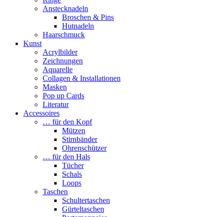
Anstecknadeln
Broschen & Pins
Hutnadeln
Haarschmuck
Kunst
Acrylbilder
Zeichnungen
Aquarelle
Collagen & Installationen
Masken
Pop up Cards
Literatur
Accessoires
… für den Kopf
Mützen
Stirnbänder
Ohrenschützer
… für den Hals
Tücher
Schals
Loops
Taschen
Schultertaschen
Gürteltaschen