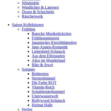
Windspiele
Windlichter & Laternen
Dosen & Schachteln
Räucherwerk
Saison Kollektionen
Frühling
Barocke Musikstückchen
Frühlingspinnerei
Japanisches Kirschblütenfest
Jane-Austen-Romantik
Liebesbrief-Schmuck
Aus dem Elfengarten
Alice im Wunderland
Bike & Jewel
Sommer
Bridgerton
Sternenhimmel
Die Farbe ROT
Vitamin-Reich
Schuhfensterbummel
Unterwasserwelt
Bollywood-Schmuck
Heimat Halle
Herbst