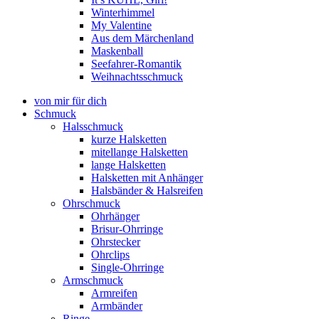
Winterhimmel
My Valentine
Aus dem Märchenland
Maskenball
Seefahrer-Romantik
Weihnachtsschmuck
von mir für dich
Schmuck
Halsschmuck
kurze Halsketten
mitellange Halsketten
lange Halsketten
Halsketten mit Anhänger
Halsbänder & Halsreifen
Ohrschmuck
Ohrhänger
Brisur-Ohrringe
Ohrstecker
Ohrclips
Single-Ohrringe
Armschmuck
Armreifen
Armbänder
Ringe