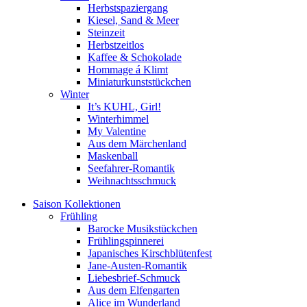
Herbstspaziergang
Kiesel, Sand & Meer
Steinzeit
Herbstzeitlos
Kaffee & Schokolade
Hommage á Klimt
Miniaturkunststückchen
Winter
It’s KUHL, Girl!
Winterhimmel
My Valentine
Aus dem Märchenland
Maskenball
Seefahrer-Romantik
Weihnachtsschmuck
Saison Kollektionen
Frühling
Barocke Musikstückchen
Frühlingspinnerei
Japanisches Kirschblütenfest
Jane-Austen-Romantik
Liebesbrief-Schmuck
Aus dem Elfengarten
Alice im Wunderland