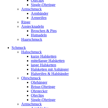
Ohrclips
Single-Ohrringe
Armschmuck
Armbänder
Armreifen
Ringe
Anstecknadeln
Broschen & Pins
Hutnadeln
Haarschmuck
Schmuck
Halsschmuck
kurze Halsketten
mittellange Halsketten
lange Halsketten
Halsketten mit Anhänger
Halsreifen & Halsbänder
Ohrschmuck
Ohrhänger
Brisur-Ohrringe
Ohrstecker
Ohrclips
Single-Ohrringe
Armschmuck