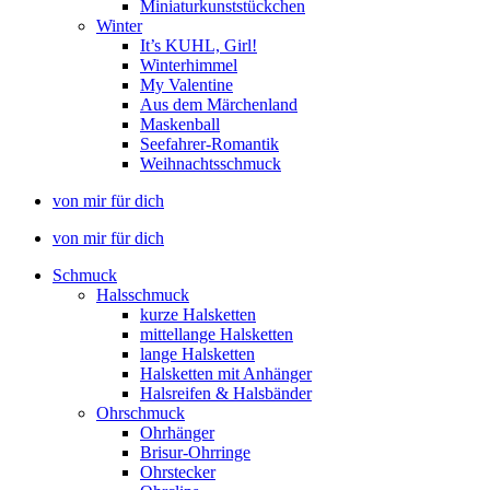
Miniaturkunststückchen
Winter
It’s KUHL, Girl!
Winterhimmel
My Valentine
Aus dem Märchenland
Maskenball
Seefahrer-Romantik
Weihnachtsschmuck
von mir für dich
von mir für dich
Schmuck
Halsschmuck
kurze Halsketten
mittellange Halsketten
lange Halsketten
Halsketten mit Anhänger
Halsreifen & Halsbänder
Ohrschmuck
Ohrhänger
Brisur-Ohrringe
Ohrstecker