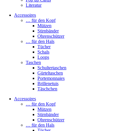
Literatur
Accessoires
… für den Kopf
Mützen
Stirnbänder
Ohrenschützer
… für den Hals
Tücher
Schals
Loops
Taschen
Schultertaschen
Gürteltaschen
Portemonnaies
Brillenetuis
Täschchen
Accessoires
… für den Kopf
Mützen
Stirnbänder
Ohrenschützer
… für den Hals
Tücher