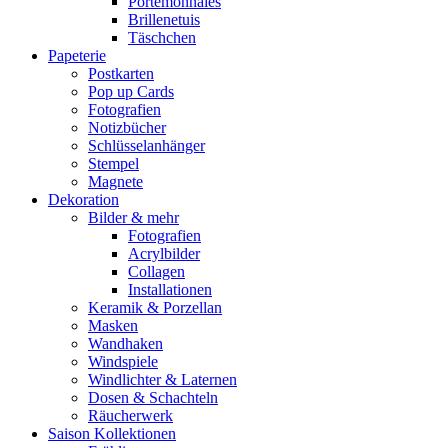
Portemonnaies
Brillenetuis
Täschchen
Papeterie
Postkarten
Pop up Cards
Fotografien
Notizbücher
Schlüsselanhänger
Stempel
Magnete
Dekoration
Bilder & mehr
Fotografien
Acrylbilder
Collagen
Installationen
Keramik & Porzellan
Masken
Wandhaken
Windspiele
Windlichter & Laternen
Dosen & Schachteln
Räucherwerk
Saison Kollektionen