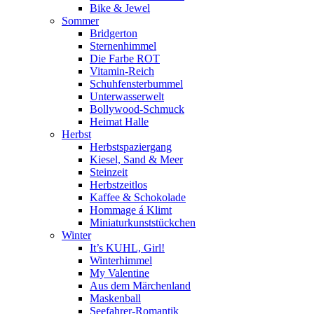
Bike & Jewel
Sommer
Bridgerton
Sternenhimmel
Die Farbe ROT
Vitamin-Reich
Schuhfensterbummel
Unterwasserwelt
Bollywood-Schmuck
Heimat Halle
Herbst
Herbstspaziergang
Kiesel, Sand & Meer
Steinzeit
Herbstzeitlos
Kaffee & Schokolade
Hommage á Klimt
Miniaturkunststückchen
Winter
It’s KUHL, Girl!
Winterhimmel
My Valentine
Aus dem Märchenland
Maskenball
Seefahrer-Romantik