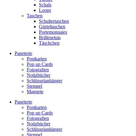
Schals
Loops
Taschen
Schultertaschen
Gürteltaschen
Portemonnaies
Brillenetuis
Täschchen
Papeterie
Postkarten
Pop up Cards
Fotografien
Notizbücher
Schlüsselanhänger
Stempel
Magnete
Papeterie
Postkarten
Pop up Cards
Fotografien
Notizbücher
Schlüsselanhänger
Stempel