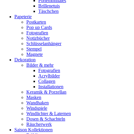
Portemonnaies
Brillenetuis
Täschchen
Papeterie
Postkarten
Pop up Cards
Fotografien
Notizbücher
Schlüsselanhänger
Stempel
Magnete
Dekoration
Bilder & mehr
Fotografien
Acrylbilder
Collagen
Installationen
Keramik & Porzellan
Masken
Wandhaken
Windspiele
Windlichter & Laternen
Dosen & Schachteln
Räucherwerk
Saison Kollektionen