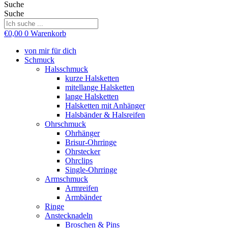
Suche
Suche
€
0,00
0
Warenkorb
von mir für dich
Schmuck
Halsschmuck
kurze Halsketten
mitellange Halsketten
lange Halsketten
Halsketten mit Anhänger
Halsbänder & Halsreifen
Ohrschmuck
Ohrhänger
Brisur-Ohrringe
Ohrstecker
Ohrclips
Single-Ohrringe
Armschmuck
Armreifen
Armbänder
Ringe
Anstecknadeln
Broschen & Pins