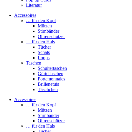
Literatur
Accessoires
… für den Kopf
Mützen
Stirnbänder
Ohrenschützer
… für den Hals
Tücher
Schals
Loops
Taschen
Schultertaschen
Gürteltaschen
Portemonnaies
Brillenetuis
Täschchen
Accessoires
… für den Kopf
Mützen
Stirnbänder
Ohrenschützer
… für den Hals
Tücher