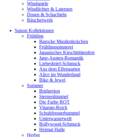
Windspiele
Windlichter & Laternen
Dosen & Schachteln
Räucherwerk
Saison Kollektionen
Frühling
Barocke Musikstückchen
Frühlingspinnerei
Japanisches Kirschblütenfest
Jane-Austen-Romantik
Liebesbrief-Schmuck
Aus dem Elfengarten
Alice im Wunderland
Bike & Jewel
Sommer
Bridgerton
Sternenhimmel
Die Farbe ROT
Vitamin-Reich
Schuhfensterbummel
Unterwasserwelt
Bollywood-Schmuck
Heimat Halle
Herbst