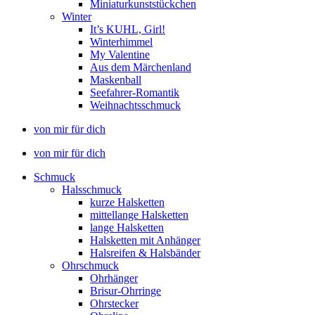
Miniaturkunststückchen
Winter
It’s KUHL, Girl!
Winterhimmel
My Valentine
Aus dem Märchenland
Maskenball
Seefahrer-Romantik
Weihnachtsschmuck
von mir für dich
von mir für dich
Schmuck
Halsschmuck
kurze Halsketten
mittellange Halsketten
lange Halsketten
Halsketten mit Anhänger
Halsreifen & Halsbänder
Ohrschmuck
Ohrhänger
Brisur-Ohrringe
Ohrstecker