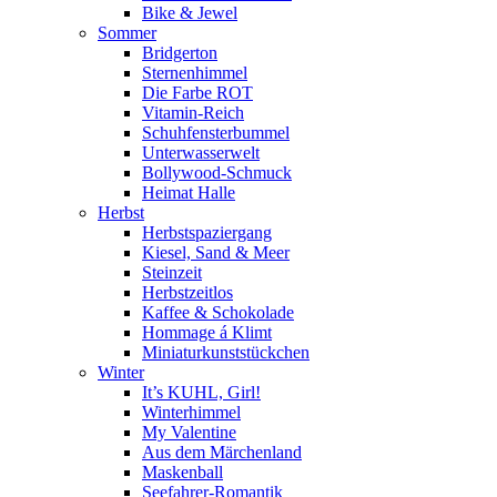
Bike & Jewel
Sommer
Bridgerton
Sternenhimmel
Die Farbe ROT
Vitamin-Reich
Schuhfensterbummel
Unterwasserwelt
Bollywood-Schmuck
Heimat Halle
Herbst
Herbstspaziergang
Kiesel, Sand & Meer
Steinzeit
Herbstzeitlos
Kaffee & Schokolade
Hommage á Klimt
Miniaturkunststückchen
Winter
It’s KUHL, Girl!
Winterhimmel
My Valentine
Aus dem Märchenland
Maskenball
Seefahrer-Romantik