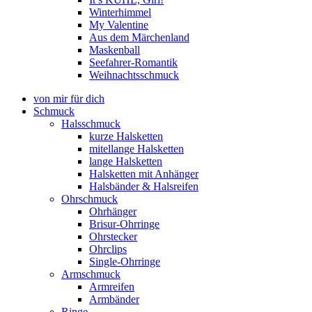
Winterhimmel
My Valentine
Aus dem Märchenland
Maskenball
Seefahrer-Romantik
Weihnachtsschmuck
von mir für dich
Schmuck
Halsschmuck
kurze Halsketten
mitellange Halsketten
lange Halsketten
Halsketten mit Anhänger
Halsbänder & Halsreifen
Ohrschmuck
Ohrhänger
Brisur-Ohrringe
Ohrstecker
Ohrclips
Single-Ohrringe
Armschmuck
Armreifen
Armbänder
Ringe