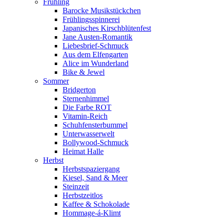
Frühling
Barocke Musikstückchen
Frühlingsspinnerei
Japanisches Kirschblütenfest
Jane Austen-Romantik
Liebesbrief-Schmuck
Aus dem Elfengarten
Alice im Wunderland
Bike & Jewel
Sommer
Bridgerton
Sternenhimmel
Die Farbe ROT
Vitamin-Reich
Schuhfensterbummel
Unterwasserwelt
Bollywood-Schmuck
Heimat Halle
Herbst
Herbstspaziergang
Kiesel, Sand & Meer
Steinzeit
Herbstzeitlos
Kaffee & Schokolade
Hommage-á-Klimt