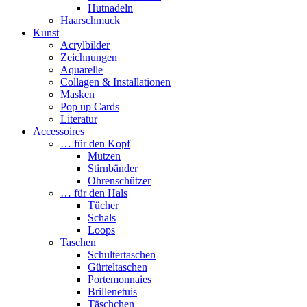
Hutnadeln
Haarschmuck
Kunst
Acrylbilder
Zeichnungen
Aquarelle
Collagen & Installationen
Masken
Pop up Cards
Literatur
Accessoires
… für den Kopf
Mützen
Stirnbänder
Ohrenschützer
… für den Hals
Tücher
Schals
Loops
Taschen
Schultertaschen
Gürteltaschen
Portemonnaies
Brillenetuis
Täschchen