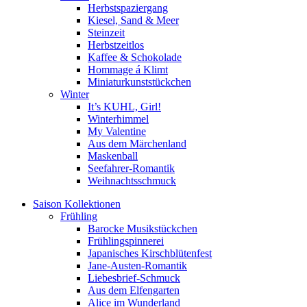
Herbstspaziergang
Kiesel, Sand & Meer
Steinzeit
Herbstzeitlos
Kaffee & Schokolade
Hommage á Klimt
Miniaturkunststückchen
Winter
It’s KUHL, Girl!
Winterhimmel
My Valentine
Aus dem Märchenland
Maskenball
Seefahrer-Romantik
Weihnachtsschmuck
Saison Kollektionen
Frühling
Barocke Musikstückchen
Frühlingspinnerei
Japanisches Kirschblütenfest
Jane-Austen-Romantik
Liebesbrief-Schmuck
Aus dem Elfengarten
Alice im Wunderland