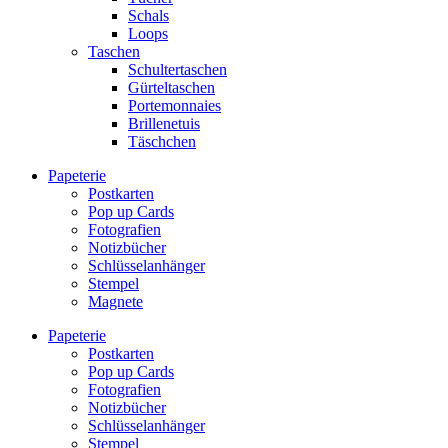
Schals
Loops
Taschen
Schultertaschen
Gürteltaschen
Portemonnaies
Brillenetuis
Täschchen
Papeterie
Postkarten
Pop up Cards
Fotografien
Notizbücher
Schlüsselanhänger
Stempel
Magnete
Papeterie
Postkarten
Pop up Cards
Fotografien
Notizbücher
Schlüsselanhänger
Stempel