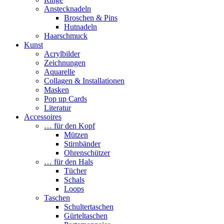
Anstecknadeln
Broschen & Pins
Hutnadeln
Haarschmuck
Kunst
Acrylbilder
Zeichnungen
Aquarelle
Collagen & Installationen
Masken
Pop up Cards
Literatur
Accessoires
… für den Kopf
Mützen
Stirnbänder
Ohrenschützer
… für den Hals
Tücher
Schals
Loops
Taschen
Schultertaschen
Gürteltaschen