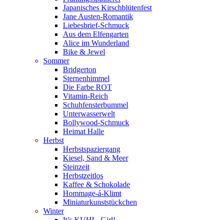
Japanisches Kirschblütenfest
Jane Austen-Romantik
Liebesbrief-Schmuck
Aus dem Elfengarten
Alice im Wunderland
Bike & Jewel
Sommer
Bridgerton
Sternenhimmel
Die Farbe ROT
Vitamin-Reich
Schuhfensterbummel
Unterwasserwelt
Bollywood-Schmuck
Heimat Halle
Herbst
Herbstspaziergang
Kiesel, Sand & Meer
Steinzeit
Herbstzeitlos
Kaffee & Schokolade
Hommage-á-Klimt
Miniaturkunststückchen
Winter
It’s KUHL, Girl!