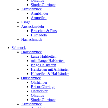
Ohrclips
Single-Ohrringe
Armschmuck
Armbänder
Armreifen
Ringe
Anstecknadeln
Broschen & Pins
Hutnadeln
Haarschmuck
Schmuck
Halsschmuck
kurze Halsketten
mittellange Halsketten
lange Halsketten
Halsketten mit Anhänger
Halsreifen & Halsbänder
Ohrschmuck
Ohrhänger
Brisur-Ohrringe
Ohrstecker
Ohrclips
Single-Ohrringe
Armschmuck