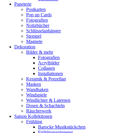
Papeterie
Postkarten
Pop up Cards
Fotografien
Notizbücher
Schlüsselanhänger
Stempel
Magnete
Dekoration
Bilder & mehr
Fotografien
Acrylbilder
Collagen
Installationen
Keramik & Porzellan
Masken
Wandhaken
Windspiele
Windlichter & Laternen
Dosen & Schachteln
Räucherwerk
Saison Kollektionen
Frühling
Barocke Musikstückchen
Frühlingsspinnerei