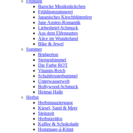
Frühling
Barocke Musikstückchen
Frühlingsspinnerei
Japanisches Kirschblütenfest
Jane Austen-Romantik
Liebesbrief-Schmuck
Aus dem Elfengarten
Alice im Wunderland
Bike & Jewel
Sommer
Bridgerton
Sternenhimmel
Die Farbe ROT
Vitamin-Reich
Schuhfensterbummel
Unterwasserwelt
Bollywood-Schmuck
Heimat Halle
Herbst
Herbstspaziergang
Kiesel, Sand & Meer
Steinzeit
Herbstzeitlos
Kaffee & Schokolade
Hommage-á-Klimt