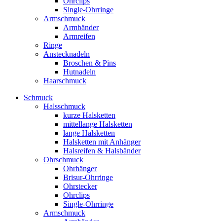
Ohrclips
Single-Ohrringe
Armschmuck
Armbänder
Armreifen
Ringe
Anstecknadeln
Broschen & Pins
Hutnadeln
Haarschmuck
Schmuck
Halsschmuck
kurze Halsketten
mittellange Halsketten
lange Halsketten
Halsketten mit Anhänger
Halsreifen & Halsbänder
Ohrschmuck
Ohrhänger
Brisur-Ohrringe
Ohrstecker
Ohrclips
Single-Ohrringe
Armschmuck