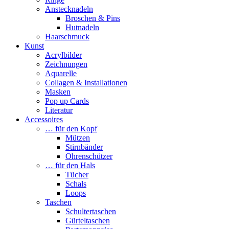
Anstecknadeln
Broschen & Pins
Hutnadeln
Haarschmuck
Kunst
Acrylbilder
Zeichnungen
Aquarelle
Collagen & Installationen
Masken
Pop up Cards
Literatur
Accessoires
… für den Kopf
Mützen
Stirnbänder
Ohrenschützer
… für den Hals
Tücher
Schals
Loops
Taschen
Schultertaschen
Gürteltaschen