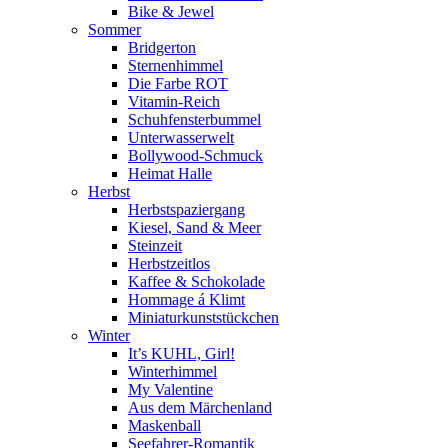
Bike & Jewel
Sommer
Bridgerton
Sternenhimmel
Die Farbe ROT
Vitamin-Reich
Schuhfensterbummel
Unterwasserwelt
Bollywood-Schmuck
Heimat Halle
Herbst
Herbstspaziergang
Kiesel, Sand & Meer
Steinzeit
Herbstzeitlos
Kaffee & Schokolade
Hommage á Klimt
Miniaturkunststückchen
Winter
It’s KUHL, Girl!
Winterhimmel
My Valentine
Aus dem Märchenland
Maskenball
Seefahrer-Romantik