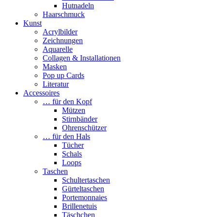
Hutnadeln
Haarschmuck
Kunst
Acrylbilder
Zeichnungen
Aquarelle
Collagen & Installationen
Masken
Pop up Cards
Literatur
Accessoires
… für den Kopf
Mützen
Stirnbänder
Ohrenschützer
… für den Hals
Tücher
Schals
Loops
Taschen
Schultertaschen
Gürteltaschen
Portemonnaies
Brillenetuis
Täschchen