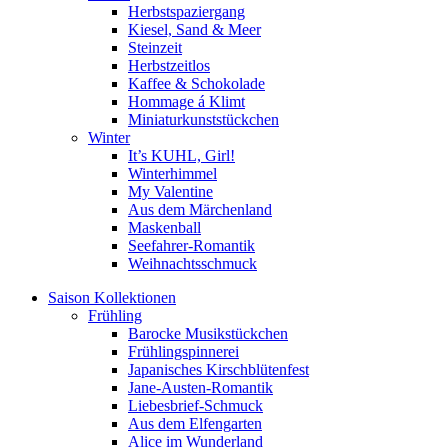
Herbstspaziergang
Kiesel, Sand & Meer
Steinzeit
Herbstzeitlos
Kaffee & Schokolade
Hommage á Klimt
Miniaturkunststückchen
Winter
It’s KUHL, Girl!
Winterhimmel
My Valentine
Aus dem Märchenland
Maskenball
Seefahrer-Romantik
Weihnachtsschmuck
Saison Kollektionen
Frühling
Barocke Musikstückchen
Frühlingspinnerei
Japanisches Kirschblütenfest
Jane-Austen-Romantik
Liebesbrief-Schmuck
Aus dem Elfengarten
Alice im Wunderland