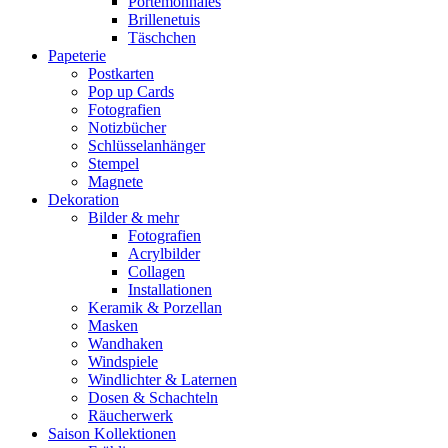
Portemonnaies
Brillenetuis
Täschchen
Papeterie
Postkarten
Pop up Cards
Fotografien
Notizbücher
Schlüsselanhänger
Stempel
Magnete
Dekoration
Bilder & mehr
Fotografien
Acrylbilder
Collagen
Installationen
Keramik & Porzellan
Masken
Wandhaken
Windspiele
Windlichter & Laternen
Dosen & Schachteln
Räucherwerk
Saison Kollektionen