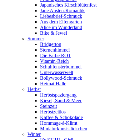
Japanisches Kirschblütenfest
Jane Austen-Romantik
Liebesbrief-Schmuck
Aus dem Elfengarten
Alice im Wunderland
Bike & Jewel
Sommer
Bridgerton
Sternenhimmel
Die Farbe ROT
Vitamin-Reich
Schuhfensterbummel
Unterwasserwelt
Bollywood-Schmuck
Heimat Halle
Herbst
Herbstspaziergang
Kiesel, Sand & Meer
Steinzeit
Herbstzeitlos
Kaffee & Schokolade
Hommage-á-Klimt
Miniaturkunststückchen
Winter
It’s KUHL, Girl!