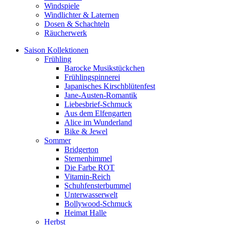
Windspiele
Windlichter & Laternen
Dosen & Schachteln
Räucherwerk
Saison Kollektionen
Frühling
Barocke Musikstückchen
Frühlingspinnerei
Japanisches Kirschblütenfest
Jane-Austen-Romantik
Liebesbrief-Schmuck
Aus dem Elfengarten
Alice im Wunderland
Bike & Jewel
Sommer
Bridgerton
Sternenhimmel
Die Farbe ROT
Vitamin-Reich
Schuhfensterbummel
Unterwasserwelt
Bollywood-Schmuck
Heimat Halle
Herbst