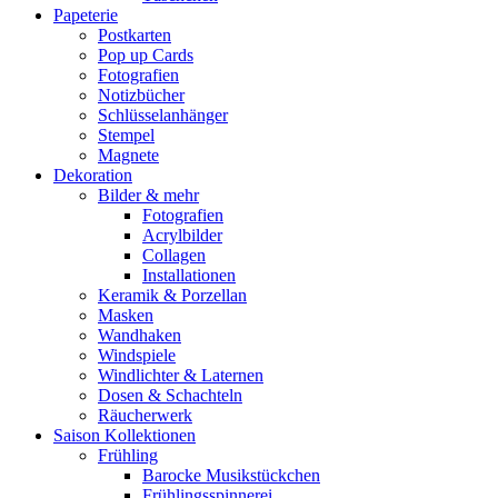
Papeterie
Postkarten
Pop up Cards
Fotografien
Notizbücher
Schlüsselanhänger
Stempel
Magnete
Dekoration
Bilder & mehr
Fotografien
Acrylbilder
Collagen
Installationen
Keramik & Porzellan
Masken
Wandhaken
Windspiele
Windlichter & Laternen
Dosen & Schachteln
Räucherwerk
Saison Kollektionen
Frühling
Barocke Musikstückchen
Frühlingsspinnerei