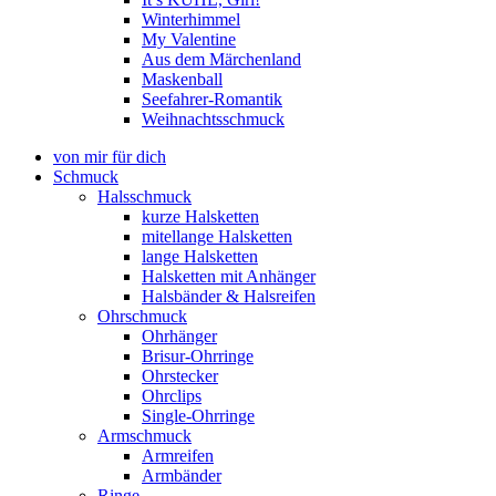
Winterhimmel
My Valentine
Aus dem Märchenland
Maskenball
Seefahrer-Romantik
Weihnachtsschmuck
von mir für dich
Schmuck
Halsschmuck
kurze Halsketten
mitellange Halsketten
lange Halsketten
Halsketten mit Anhänger
Halsbänder & Halsreifen
Ohrschmuck
Ohrhänger
Brisur-Ohrringe
Ohrstecker
Ohrclips
Single-Ohrringe
Armschmuck
Armreifen
Armbänder
Ringe