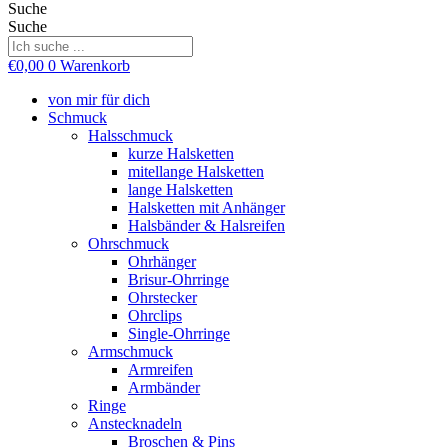
Suche
Suche
€
0,00
0
Warenkorb
von mir für dich
Schmuck
Halsschmuck
kurze Halsketten
mitellange Halsketten
lange Halsketten
Halsketten mit Anhänger
Halsbänder & Halsreifen
Ohrschmuck
Ohrhänger
Brisur-Ohrringe
Ohrstecker
Ohrclips
Single-Ohrringe
Armschmuck
Armreifen
Armbänder
Ringe
Anstecknadeln
Broschen & Pins