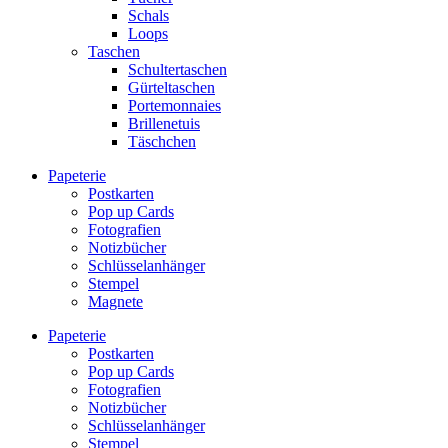
Schals
Loops
Taschen
Schultertaschen
Gürteltaschen
Portemonnaies
Brillenetuis
Täschchen
Papeterie
Postkarten
Pop up Cards
Fotografien
Notizbücher
Schlüsselanhänger
Stempel
Magnete
Papeterie
Postkarten
Pop up Cards
Fotografien
Notizbücher
Schlüsselanhänger
Stempel