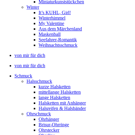
Miniaturkunststückchen
Winter
It’s KUHL, Girl!
Winterhimmel
My Valentine
Aus dem Märchenland
Maskenball
Seefahrer-Romantik
Weihnachtsschmuck
von mir für dich
von mir für dich
Schmuck
Halsschmuck
kurze Halsketten
mittellange Halsketten
lange Halsketten
Halsketten mit Anhänger
Halsreifen & Halsbänder
Ohrschmuck
Ohrhänger
Brisur-Ohrringe
Ohrstecker