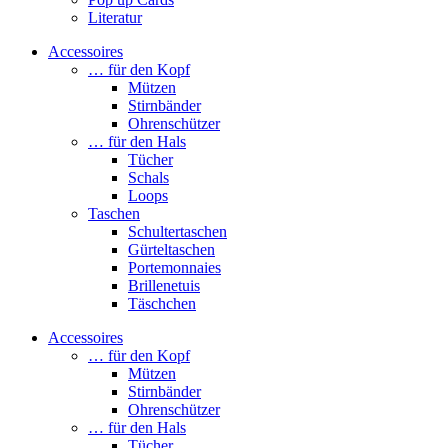
Literatur
Accessoires
… für den Kopf
Mützen
Stirnbänder
Ohrenschützer
… für den Hals
Tücher
Schals
Loops
Taschen
Schultertaschen
Gürteltaschen
Portemonnaies
Brillenetuis
Täschchen
Accessoires
… für den Kopf
Mützen
Stirnbänder
Ohrenschützer
… für den Hals
Tücher