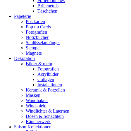
Portemonnaies
Brillenetuis
Täschchen
Papeterie
Postkarten
Pop up Cards
Fotografien
Notizbücher
Schlüsselanhänger
Stempel
Magnete
Dekoration
Bilder & mehr
Fotografien
Acrylbilder
Collagen
Installationen
Keramik & Porzellan
Masken
Wandhaken
Windspiele
Windlichter & Laternen
Dosen & Schachteln
Räucherwerk
Saison Kollektionen