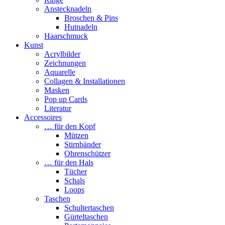
Anstecknadeln
Broschen & Pins
Hutnadeln
Haarschmuck
Kunst
Acrylbilder
Zeichnungen
Aquarelle
Collagen & Installationen
Masken
Pop up Cards
Literatur
Accessoires
… für den Kopf
Mützen
Stirnbänder
Ohrenschützer
… für den Hals
Tücher
Schals
Loops
Taschen
Schultertaschen
Gürteltaschen