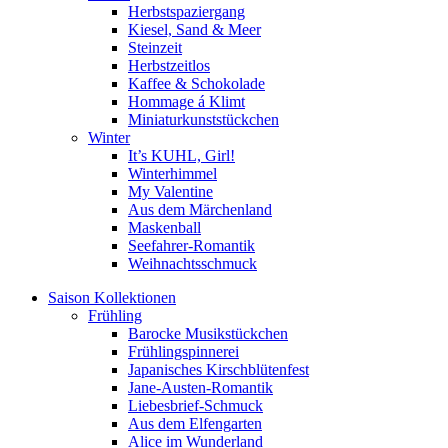
Herbstspaziergang
Kiesel, Sand & Meer
Steinzeit
Herbstzeitlos
Kaffee & Schokolade
Hommage á Klimt
Miniaturkunststückchen
Winter
It’s KUHL, Girl!
Winterhimmel
My Valentine
Aus dem Märchenland
Maskenball
Seefahrer-Romantik
Weihnachtsschmuck
Saison Kollektionen
Frühling
Barocke Musikstückchen
Frühlingspinnerei
Japanisches Kirschblütenfest
Jane-Austen-Romantik
Liebesbrief-Schmuck
Aus dem Elfengarten
Alice im Wunderland