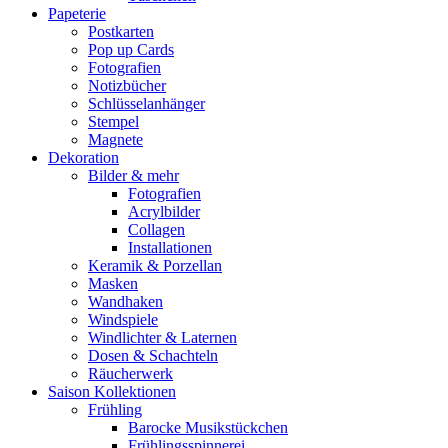
Papeterie
Postkarten
Pop up Cards
Fotografien
Notizbücher
Schlüsselanhänger
Stempel
Magnete
Dekoration
Bilder & mehr
Fotografien
Acrylbilder
Collagen
Installationen
Keramik & Porzellan
Masken
Wandhaken
Windspiele
Windlichter & Laternen
Dosen & Schachteln
Räucherwerk
Saison Kollektionen
Frühling
Barocke Musikstückchen
Frühlingsspinnerei