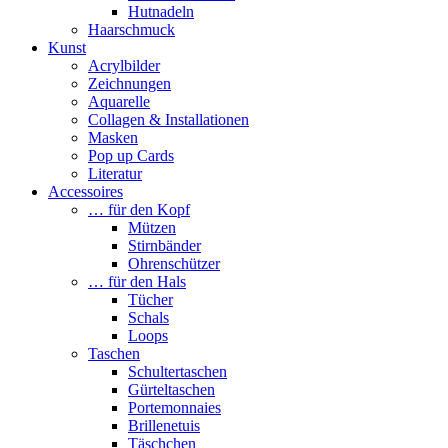
Hutnadeln
Haarschmuck
Kunst
Acrylbilder
Zeichnungen
Aquarelle
Collagen & Installationen
Masken
Pop up Cards
Literatur
Accessoires
… für den Kopf
Mützen
Stirnbänder
Ohrenschützer
… für den Hals
Tücher
Schals
Loops
Taschen
Schultertaschen
Gürteltaschen
Portemonnaies
Brillenetuis
Täschchen