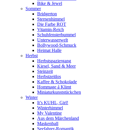
Bike & Jewel
Sommer
Bridgerton
Sternenhimmel
Die Farbe ROT
Vitamin-Reich
Schuhfensterbummel
Unterwasserwelt
Bollywood-Schmuck
Heimat Halle
Herbst
Herbstspaziergang
Kiesel, Sand & Meer
Steinzeit
Herbstzeitlos
Kaffee & Schokolade
Hommage á Klimt
Miniaturkunststückchen
Winter
It’s KUHL, Girl!
Winterhimmel
My Valentine
Aus dem Märchenland
Maskenball
Seefahrer-Romantik