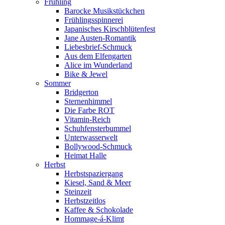
Frühling
Barocke Musikstückchen
Frühlingsspinnerei
Japanisches Kirschblütenfest
Jane Austen-Romantik
Liebesbrief-Schmuck
Aus dem Elfengarten
Alice im Wunderland
Bike & Jewel
Sommer
Bridgerton
Sternenhimmel
Die Farbe ROT
Vitamin-Reich
Schuhfensterbummel
Unterwasserwelt
Bollywood-Schmuck
Heimat Halle
Herbst
Herbstspaziergang
Kiesel, Sand & Meer
Steinzeit
Herbstzeitlos
Kaffee & Schokolade
Hommage-á-Klimt