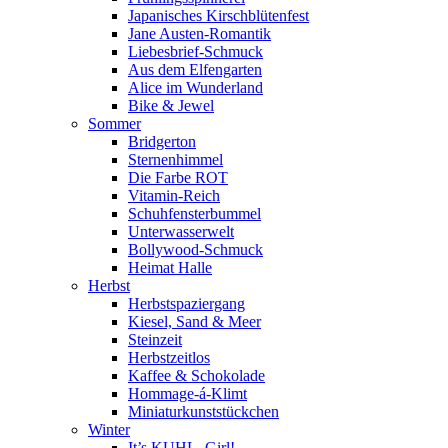
Japanisches Kirschblütenfest
Jane Austen-Romantik
Liebesbrief-Schmuck
Aus dem Elfengarten
Alice im Wunderland
Bike & Jewel
Sommer
Bridgerton
Sternenhimmel
Die Farbe ROT
Vitamin-Reich
Schuhfensterbummel
Unterwasserwelt
Bollywood-Schmuck
Heimat Halle
Herbst
Herbstspaziergang
Kiesel, Sand & Meer
Steinzeit
Herbstzeitlos
Kaffee & Schokolade
Hommage-á-Klimt
Miniaturkunststückchen
Winter
It’s KUHL, Girl!