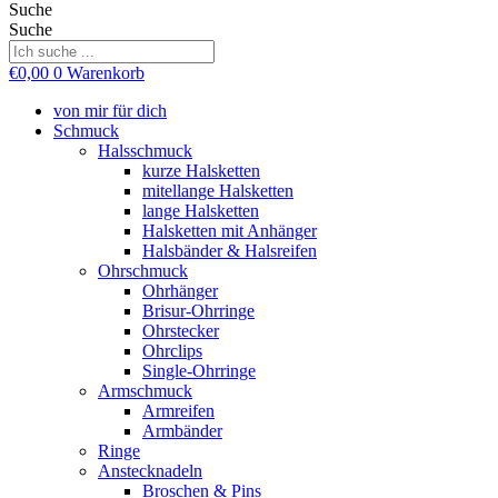
Suche
Suche
€
0,00
0
Warenkorb
von mir für dich
Schmuck
Halsschmuck
kurze Halsketten
mitellange Halsketten
lange Halsketten
Halsketten mit Anhänger
Halsbänder & Halsreifen
Ohrschmuck
Ohrhänger
Brisur-Ohrringe
Ohrstecker
Ohrclips
Single-Ohrringe
Armschmuck
Armreifen
Armbänder
Ringe
Anstecknadeln
Broschen & Pins