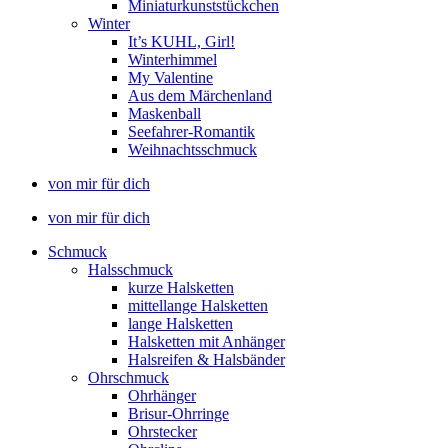
Miniaturkunststückchen
Winter
It’s KUHL, Girl!
Winterhimmel
My Valentine
Aus dem Märchenland
Maskenball
Seefahrer-Romantik
Weihnachtsschmuck
von mir für dich
von mir für dich
Schmuck
Halsschmuck
kurze Halsketten
mittellange Halsketten
lange Halsketten
Halsketten mit Anhänger
Halsreifen & Halsbänder
Ohrschmuck
Ohrhänger
Brisur-Ohrringe
Ohrstecker