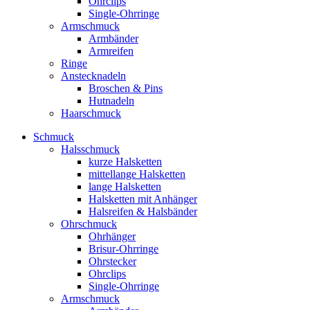
Ohrclips
Single-Ohrringe
Armschmuck
Armbänder
Armreifen
Ringe
Anstecknadeln
Broschen & Pins
Hutnadeln
Haarschmuck
Schmuck
Halsschmuck
kurze Halsketten
mittellange Halsketten
lange Halsketten
Halsketten mit Anhänger
Halsreifen & Halsbänder
Ohrschmuck
Ohrhänger
Brisur-Ohrringe
Ohrstecker
Ohrclips
Single-Ohrringe
Armschmuck