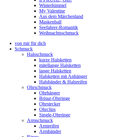
Winterhimmel
My Valentine
Aus dem Märchenland
Maskenball
Seefahrer-Romantik
Weihnachtsschmuck
von mir für dich
Schmuck
Halsschmuck
kurze Halsketten
mitellange Halsketten
lange Halsketten
Halsketten mit Anhänger
Halsbänder & Halsreifen
Ohrschmuck
Ohrhänger
Brisur-Ohrringe
Ohrstecker
Ohrclips
Single-Ohrringe
Armschmuck
Armreifen
Armbänder
Ringe