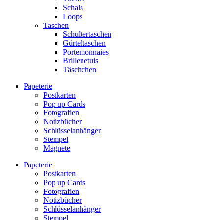
Schals
Loops
Taschen
Schultertaschen
Gürteltaschen
Portemonnaies
Brillenetuis
Täschchen
Papeterie
Postkarten
Pop up Cards
Fotografien
Notizbücher
Schlüsselanhänger
Stempel
Magnete
Papeterie
Postkarten
Pop up Cards
Fotografien
Notizbücher
Schlüsselanhänger
Stempel