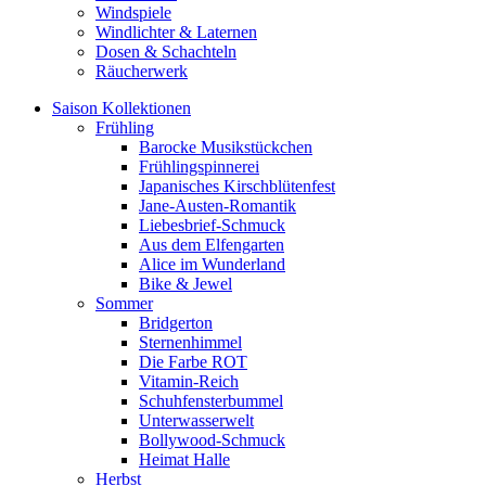
Windspiele
Windlichter & Laternen
Dosen & Schachteln
Räucherwerk
Saison Kollektionen
Frühling
Barocke Musikstückchen
Frühlingspinnerei
Japanisches Kirschblütenfest
Jane-Austen-Romantik
Liebesbrief-Schmuck
Aus dem Elfengarten
Alice im Wunderland
Bike & Jewel
Sommer
Bridgerton
Sternenhimmel
Die Farbe ROT
Vitamin-Reich
Schuhfensterbummel
Unterwasserwelt
Bollywood-Schmuck
Heimat Halle
Herbst