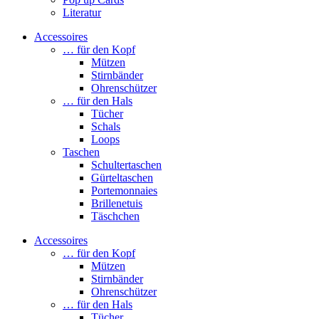
Literatur
Accessoires
… für den Kopf
Mützen
Stirnbänder
Ohrenschützer
… für den Hals
Tücher
Schals
Loops
Taschen
Schultertaschen
Gürteltaschen
Portemonnaies
Brillenetuis
Täschchen
Accessoires
… für den Kopf
Mützen
Stirnbänder
Ohrenschützer
… für den Hals
Tücher