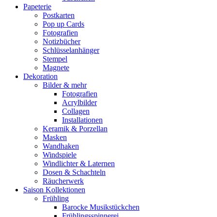
Papeterie
Postkarten
Pop up Cards
Fotografien
Notizbücher
Schlüsselanhänger
Stempel
Magnete
Dekoration
Bilder & mehr
Fotografien
Acrylbilder
Collagen
Installationen
Keramik & Porzellan
Masken
Wandhaken
Windspiele
Windlichter & Laternen
Dosen & Schachteln
Räucherwerk
Saison Kollektionen
Frühling
Barocke Musikstückchen
Frühlingsspinnerei