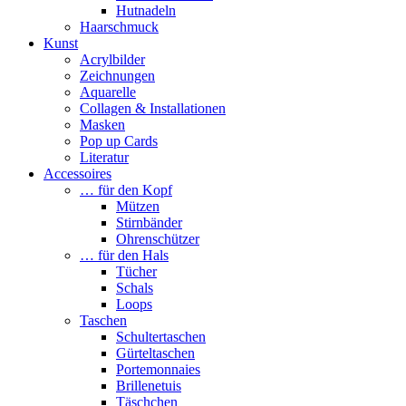
Hutnadeln
Haarschmuck
Kunst
Acrylbilder
Zeichnungen
Aquarelle
Collagen & Installationen
Masken
Pop up Cards
Literatur
Accessoires
… für den Kopf
Mützen
Stirnbänder
Ohrenschützer
… für den Hals
Tücher
Schals
Loops
Taschen
Schultertaschen
Gürteltaschen
Portemonnaies
Brillenetuis
Täschchen