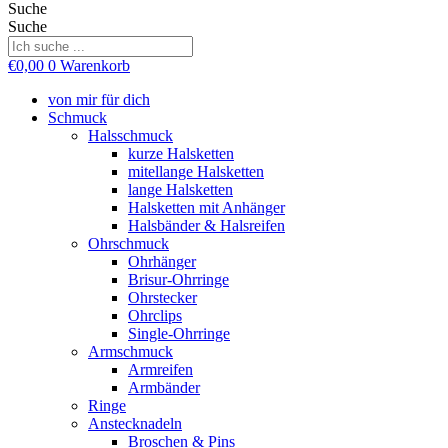
Suche
Suche
€
0,00
0
Warenkorb
von mir für dich
Schmuck
Halsschmuck
kurze Halsketten
mitellange Halsketten
lange Halsketten
Halsketten mit Anhänger
Halsbänder & Halsreifen
Ohrschmuck
Ohrhänger
Brisur-Ohrringe
Ohrstecker
Ohrclips
Single-Ohrringe
Armschmuck
Armreifen
Armbänder
Ringe
Anstecknadeln
Broschen & Pins