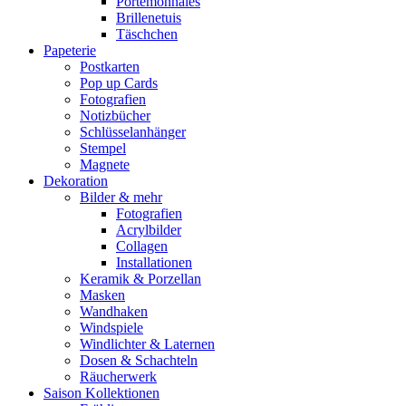
Portemonnaies
Brillenetuis
Täschchen
Papeterie
Postkarten
Pop up Cards
Fotografien
Notizbücher
Schlüsselanhänger
Stempel
Magnete
Dekoration
Bilder & mehr
Fotografien
Acrylbilder
Collagen
Installationen
Keramik & Porzellan
Masken
Wandhaken
Windspiele
Windlichter & Laternen
Dosen & Schachteln
Räucherwerk
Saison Kollektionen