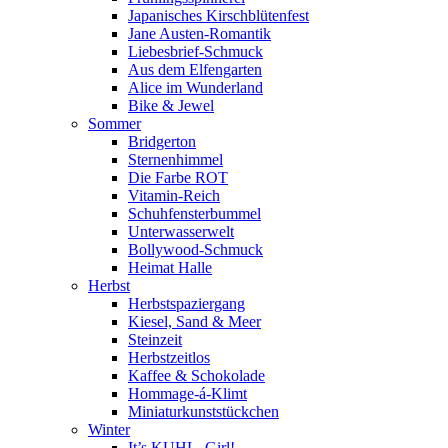
Japanisches Kirschblütenfest
Jane Austen-Romantik
Liebesbrief-Schmuck
Aus dem Elfengarten
Alice im Wunderland
Bike & Jewel
Sommer
Bridgerton
Sternenhimmel
Die Farbe ROT
Vitamin-Reich
Schuhfensterbummel
Unterwasserwelt
Bollywood-Schmuck
Heimat Halle
Herbst
Herbstspaziergang
Kiesel, Sand & Meer
Steinzeit
Herbstzeitlos
Kaffee & Schokolade
Hommage-á-Klimt
Miniaturkunststückchen
Winter
It’s KUHL, Girl!