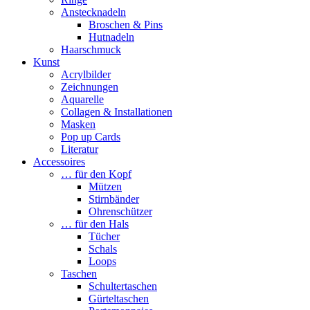
Anstecknadeln
Broschen & Pins
Hutnadeln
Haarschmuck
Kunst
Acrylbilder
Zeichnungen
Aquarelle
Collagen & Installationen
Masken
Pop up Cards
Literatur
Accessoires
… für den Kopf
Mützen
Stirnbänder
Ohrenschützer
… für den Hals
Tücher
Schals
Loops
Taschen
Schultertaschen
Gürteltaschen