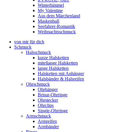
Winterhimmel
My Valentine
Aus dem Märchenland
Maskenball
Seefahrer-Romantik
Weihnachtsschmuck
von mir für dich
Schmuck
Halsschmuck
kurze Halsketten
mitellange Halsketten
lange Halsketten
Halsketten mit Anhänger
Halsbänder & Halsreifen
Ohrschmuck
Ohrhänger
Brisur-Ohrringe
Ohrstecker
Ohrclips
Single-Ohrringe
Armschmuck
Armreifen
Armbänder
Ringe