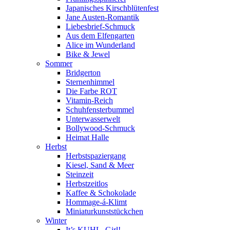
Japanisches Kirschblütenfest
Jane Austen-Romantik
Liebesbrief-Schmuck
Aus dem Elfengarten
Alice im Wunderland
Bike & Jewel
Sommer
Bridgerton
Sternenhimmel
Die Farbe ROT
Vitamin-Reich
Schuhfensterbummel
Unterwasserwelt
Bollywood-Schmuck
Heimat Halle
Herbst
Herbstspaziergang
Kiesel, Sand & Meer
Steinzeit
Herbstzeitlos
Kaffee & Schokolade
Hommage-á-Klimt
Miniaturkunststückchen
Winter
It’s KUHL, Girl!