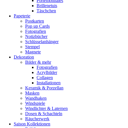
Portemonnaies
Brillenetuis
Täschchen
Papeterie
Postkarten
Pop up Cards
Fotografien
Notizbücher
Schlüsselanhänger
Stempel
Magnete
Dekoration
Bilder & mehr
Fotografien
Acrylbilder
Collagen
Installationen
Keramik & Porzellan
Masken
Wandhaken
Windspiele
Windlichter & Laternen
Dosen & Schachteln
Räucherwerk
Saison Kollektionen