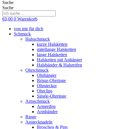
Suche
Suche
€
0,00
0
Warenkorb
von mir für dich
Schmuck
Halsschmuck
kurze Halsketten
mitellange Halsketten
lange Halsketten
Halsketten mit Anhänger
Halsbänder & Halsreifen
Ohrschmuck
Ohrhänger
Brisur-Ohrringe
Ohrstecker
Ohrclips
Single-Ohrringe
Armschmuck
Armreifen
Armbänder
Ringe
Anstecknadeln
Broschen & Pins