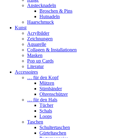
Anstecknadeln
Broschen & Pins
Hutnadeln
Haarschmuck
Kunst
Acrylbilder
Zeichnungen
Aquarelle
Collagen & Installationen
Masken
Pop up Cards
Literatur
Accessoires
… für den Kopf
Mützen
Stirnbänder
Ohrenschützer
… für den Hals
Tücher
Schals
Loops
Taschen
Schultertaschen
Gürteltaschen