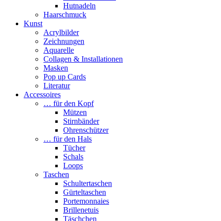
Hutnadeln
Haarschmuck
Kunst
Acrylbilder
Zeichnungen
Aquarelle
Collagen & Installationen
Masken
Pop up Cards
Literatur
Accessoires
… für den Kopf
Mützen
Stirnbänder
Ohrenschützer
… für den Hals
Tücher
Schals
Loops
Taschen
Schultertaschen
Gürteltaschen
Portemonnaies
Brillenetuis
Täschchen