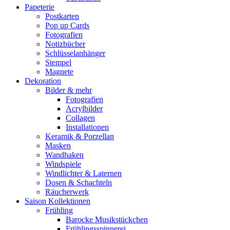
Papeterie
Postkarten
Pop up Cards
Fotografien
Notizbücher
Schlüsselanhänger
Stempel
Magnete
Dekoration
Bilder & mehr
Fotografien
Acrylbilder
Collagen
Installationen
Keramik & Porzellan
Masken
Wandhaken
Windspiele
Windlichter & Laternen
Dosen & Schachteln
Räucherwerk
Saison Kollektionen
Frühling
Barocke Musikstückchen
Frühlingsspinnerei