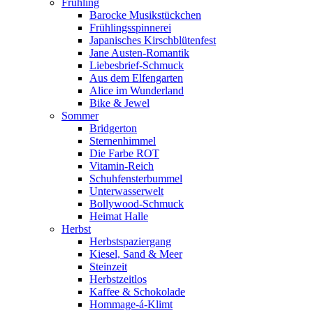
Frühling
Barocke Musikstückchen
Frühlingsspinnerei
Japanisches Kirschblütenfest
Jane Austen-Romantik
Liebesbrief-Schmuck
Aus dem Elfengarten
Alice im Wunderland
Bike & Jewel
Sommer
Bridgerton
Sternenhimmel
Die Farbe ROT
Vitamin-Reich
Schuhfensterbummel
Unterwasserwelt
Bollywood-Schmuck
Heimat Halle
Herbst
Herbstspaziergang
Kiesel, Sand & Meer
Steinzeit
Herbstzeitlos
Kaffee & Schokolade
Hommage-á-Klimt