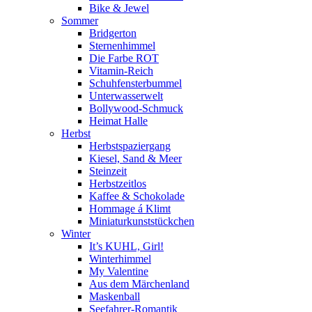
Bike & Jewel
Sommer
Bridgerton
Sternenhimmel
Die Farbe ROT
Vitamin-Reich
Schuhfensterbummel
Unterwasserwelt
Bollywood-Schmuck
Heimat Halle
Herbst
Herbstspaziergang
Kiesel, Sand & Meer
Steinzeit
Herbstzeitlos
Kaffee & Schokolade
Hommage á Klimt
Miniaturkunststückchen
Winter
It’s KUHL, Girl!
Winterhimmel
My Valentine
Aus dem Märchenland
Maskenball
Seefahrer-Romantik