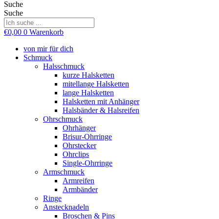
Suche
Suche
€
0,00
0
Warenkorb
von mir für dich
Schmuck
Halsschmuck
kurze Halsketten
mitellange Halsketten
lange Halsketten
Halsketten mit Anhänger
Halsbänder & Halsreifen
Ohrschmuck
Ohrhänger
Brisur-Ohrringe
Ohrstecker
Ohrclips
Single-Ohrringe
Armschmuck
Armreifen
Armbänder
Ringe
Anstecknadeln
Broschen & Pins