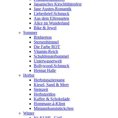
Japanisches Kirschblütenfest
Jane Austen-Romantik
Liebesbrief-Schmuck
Aus dem Elfengarten
Alice im Wunderland
Bike & Jewel
Sommer
Bridgerton
Sternenhimmel
Die Farbe ROT
Vitamin-Reich
Schuhfensterbummel
Unterwasserwelt
Bollywood-Schmuck
Heimat Halle
Herbst
Herbstspaziergang
Kiesel, Sand & Meer
Steinzeit
Herbstzeitlos
Kaffee & Schokolade
Hommage-á-Klimt
Miniaturkunststückchen
Winter
It’s KUHL, Girl!