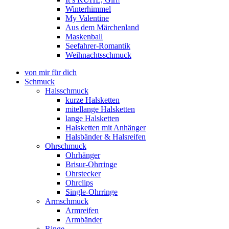
Winterhimmel
My Valentine
Aus dem Märchenland
Maskenball
Seefahrer-Romantik
Weihnachtsschmuck
von mir für dich
Schmuck
Halsschmuck
kurze Halsketten
mitellange Halsketten
lange Halsketten
Halsketten mit Anhänger
Halsbänder & Halsreifen
Ohrschmuck
Ohrhänger
Brisur-Ohrringe
Ohrstecker
Ohrclips
Single-Ohrringe
Armschmuck
Armreifen
Armbänder
Ringe