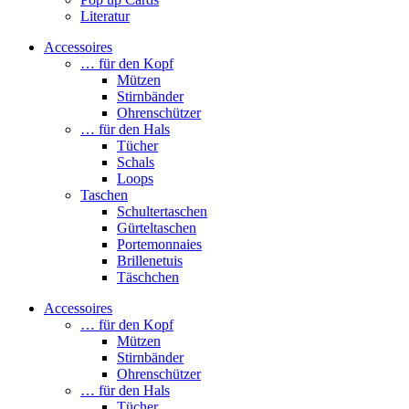
Literatur
Accessoires
… für den Kopf
Mützen
Stirnbänder
Ohrenschützer
… für den Hals
Tücher
Schals
Loops
Taschen
Schultertaschen
Gürteltaschen
Portemonnaies
Brillenetuis
Täschchen
Accessoires
… für den Kopf
Mützen
Stirnbänder
Ohrenschützer
… für den Hals
Tücher