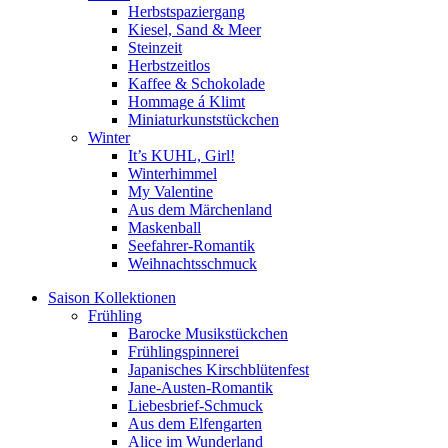
Herbstspaziergang
Kiesel, Sand & Meer
Steinzeit
Herbstzeitlos
Kaffee & Schokolade
Hommage á Klimt
Miniaturkunststückchen
Winter
It’s KUHL, Girl!
Winterhimmel
My Valentine
Aus dem Märchenland
Maskenball
Seefahrer-Romantik
Weihnachtsschmuck
Saison Kollektionen
Frühling
Barocke Musikstückchen
Frühlingspinnerei
Japanisches Kirschblütenfest
Jane-Austen-Romantik
Liebesbrief-Schmuck
Aus dem Elfengarten
Alice im Wunderland