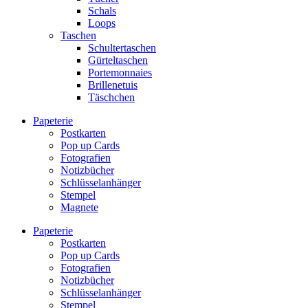
Schals
Loops
Taschen
Schultertaschen
Gürteltaschen
Portemonnaies
Brillenetuis
Täschchen
Papeterie
Postkarten
Pop up Cards
Fotografien
Notizbücher
Schlüsselanhänger
Stempel
Magnete
Papeterie
Postkarten
Pop up Cards
Fotografien
Notizbücher
Schlüsselanhänger
Stempel