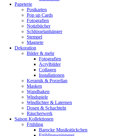
Papeterie
Postkarten
Pop up Cards
Fotografien
Notizbücher
Schlüsselanhänger
Stempel
Magnete
Dekoration
Bilder & mehr
Fotografien
Acrylbilder
Collagen
Installationen
Keramik & Porzellan
Masken
Wandhaken
Windspiele
Windlichter & Laternen
Dosen & Schachteln
Räucherwerk
Saison Kollektionen
Frühling
Barocke Musikstückchen
Frühlingsspinnerei