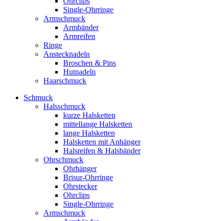
Ohrclips
Single-Ohrringe
Armschmuck
Armbänder
Armreifen
Ringe
Anstecknadeln
Broschen & Pins
Hutnadeln
Haarschmuck
Schmuck
Halsschmuck
kurze Halsketten
mittellange Halsketten
lange Halsketten
Halsketten mit Anhänger
Halsreifen & Halsbänder
Ohrschmuck
Ohrhänger
Brisur-Ohrringe
Ohrstecker
Ohrclips
Single-Ohrringe
Armschmuck