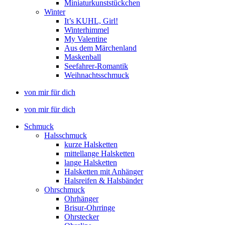
Miniaturkunststückchen
Winter
It’s KUHL, Girl!
Winterhimmel
My Valentine
Aus dem Märchenland
Maskenball
Seefahrer-Romantik
Weihnachtsschmuck
von mir für dich
von mir für dich
Schmuck
Halsschmuck
kurze Halsketten
mittellange Halsketten
lange Halsketten
Halsketten mit Anhänger
Halsreifen & Halsbänder
Ohrschmuck
Ohrhänger
Brisur-Ohrringe
Ohrstecker