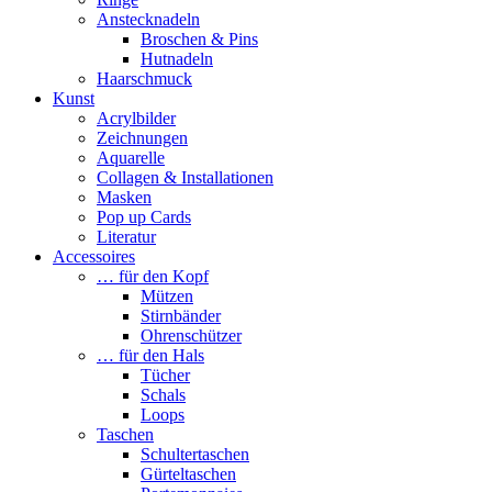
Anstecknadeln
Broschen & Pins
Hutnadeln
Haarschmuck
Kunst
Acrylbilder
Zeichnungen
Aquarelle
Collagen & Installationen
Masken
Pop up Cards
Literatur
Accessoires
… für den Kopf
Mützen
Stirnbänder
Ohrenschützer
… für den Hals
Tücher
Schals
Loops
Taschen
Schultertaschen
Gürteltaschen