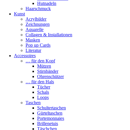
Hutnadeln
Haarschmuck
Kunst
Acrylbilder
Zeichnungen
Aquarelle
Collagen & Installationen
Masken
Pop up Cards
Literatur
Accessoires
… für den Kopf
Mützen
Stirnbänder
Ohrenschützer
… für den Hals
Tücher
Schals
Loops
Taschen
Schultertaschen
Gürteltaschen
Portemonnaies
Brillenetuis
Täschchen