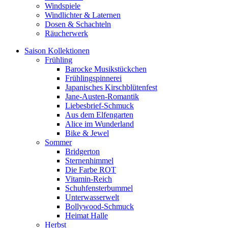
Windspiele
Windlichter & Laternen
Dosen & Schachteln
Räucherwerk
Saison Kollektionen
Frühling
Barocke Musikstückchen
Frühlingspinnerei
Japanisches Kirschblütenfest
Jane-Austen-Romantik
Liebesbrief-Schmuck
Aus dem Elfengarten
Alice im Wunderland
Bike & Jewel
Sommer
Bridgerton
Sternenhimmel
Die Farbe ROT
Vitamin-Reich
Schuhfensterbummel
Unterwasserwelt
Bollywood-Schmuck
Heimat Halle
Herbst