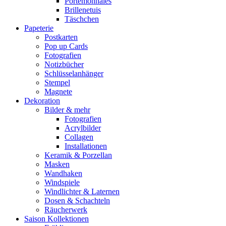
Portemonnaies
Brillenetuis
Täschchen
Papeterie
Postkarten
Pop up Cards
Fotografien
Notizbücher
Schlüsselanhänger
Stempel
Magnete
Dekoration
Bilder & mehr
Fotografien
Acrylbilder
Collagen
Installationen
Keramik & Porzellan
Masken
Wandhaken
Windspiele
Windlichter & Laternen
Dosen & Schachteln
Räucherwerk
Saison Kollektionen