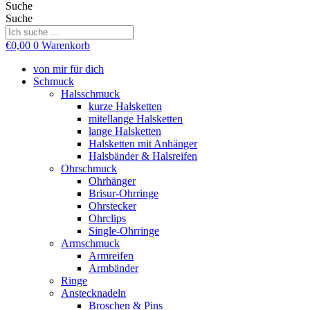
Suche
Suche
€
0,00
0
Warenkorb
von mir für dich
Schmuck
Halsschmuck
kurze Halsketten
mitellange Halsketten
lange Halsketten
Halsketten mit Anhänger
Halsbänder & Halsreifen
Ohrschmuck
Ohrhänger
Brisur-Ohrringe
Ohrstecker
Ohrclips
Single-Ohrringe
Armschmuck
Armreifen
Armbänder
Ringe
Anstecknadeln
Broschen & Pins