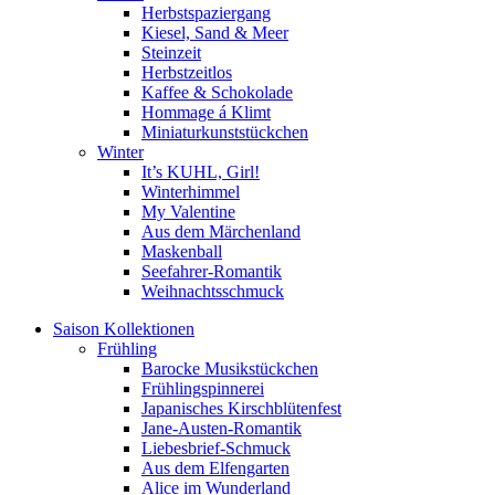
Herbstspaziergang
Kiesel, Sand & Meer
Steinzeit
Herbstzeitlos
Kaffee & Schokolade
Hommage á Klimt
Miniaturkunststückchen
Winter
It’s KUHL, Girl!
Winterhimmel
My Valentine
Aus dem Märchenland
Maskenball
Seefahrer-Romantik
Weihnachtsschmuck
Saison Kollektionen
Frühling
Barocke Musikstückchen
Frühlingspinnerei
Japanisches Kirschblütenfest
Jane-Austen-Romantik
Liebesbrief-Schmuck
Aus dem Elfengarten
Alice im Wunderland