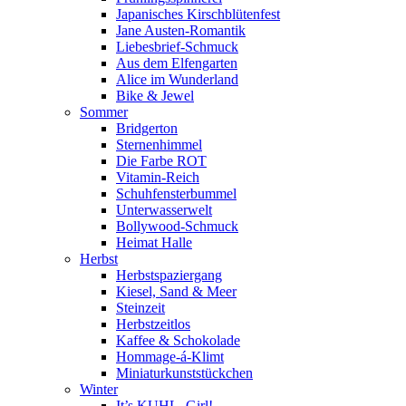
Japanisches Kirschblütenfest
Jane Austen-Romantik
Liebesbrief-Schmuck
Aus dem Elfengarten
Alice im Wunderland
Bike & Jewel
Sommer
Bridgerton
Sternenhimmel
Die Farbe ROT
Vitamin-Reich
Schuhfensterbummel
Unterwasserwelt
Bollywood-Schmuck
Heimat Halle
Herbst
Herbstspaziergang
Kiesel, Sand & Meer
Steinzeit
Herbstzeitlos
Kaffee & Schokolade
Hommage-á-Klimt
Miniaturkunststückchen
Winter
It’s KUHL, Girl!