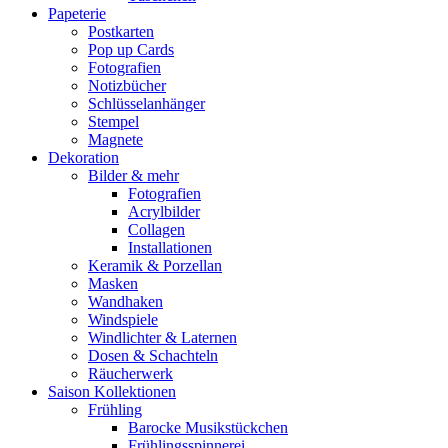
Papeterie
Postkarten
Pop up Cards
Fotografien
Notizbücher
Schlüsselanhänger
Stempel
Magnete
Dekoration
Bilder & mehr
Fotografien
Acrylbilder
Collagen
Installationen
Keramik & Porzellan
Masken
Wandhaken
Windspiele
Windlichter & Laternen
Dosen & Schachteln
Räucherwerk
Saison Kollektionen
Frühling
Barocke Musikstückchen
Frühlingsspinnerei