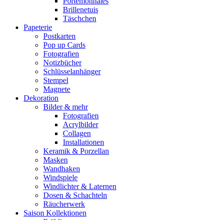
Portemonnaies
Brillenetuis
Täschchen
Papeterie
Postkarten
Pop up Cards
Fotografien
Notizbücher
Schlüsselanhänger
Stempel
Magnete
Dekoration
Bilder & mehr
Fotografien
Acrylbilder
Collagen
Installationen
Keramik & Porzellan
Masken
Wandhaken
Windspiele
Windlichter & Laternen
Dosen & Schachteln
Räucherwerk
Saison Kollektionen