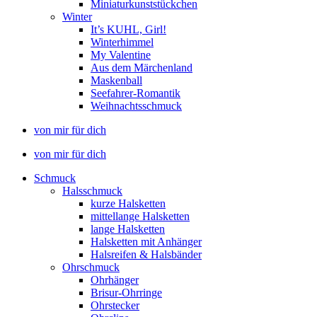
Miniaturkunststückchen
Winter
It’s KUHL, Girl!
Winterhimmel
My Valentine
Aus dem Märchenland
Maskenball
Seefahrer-Romantik
Weihnachtsschmuck
von mir für dich
von mir für dich
Schmuck
Halsschmuck
kurze Halsketten
mittellange Halsketten
lange Halsketten
Halsketten mit Anhänger
Halsreifen & Halsbänder
Ohrschmuck
Ohrhänger
Brisur-Ohrringe
Ohrstecker