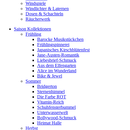
Windspiele
Windlichter & Laternen
Dosen & Schachteln
Räucherwerk
Saison Kollektionen
Frühling
Barocke Musikstückchen
Frühlingspinnerei
Japanisches Kirschblütenfest
Jane-Austen-Romantik
Liebesbrief-Schmuck
Aus dem Elfengarten
Alice im Wunderland
Bike & Jewel
Sommer
Bridgerton
Sternenhimmel
Die Farbe ROT
Vitamin-Reich
Schuhfensterbummel
Unterwasserwelt
Bollywood-Schmuck
Heimat Halle
Herbst