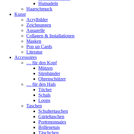
Hutnadeln
Haarschmuck
Kunst
Acrylbilder
Zeichnungen
Aquarelle
Collagen & Installationen
Masken
Pop up Cards
Literatur
Accessoires
… für den Kopf
Mützen
Stirnbänder
Ohrenschützer
… für den Hals
Tücher
Schals
Loops
Taschen
Schultertaschen
Gürteltaschen
Portemonnaies
Brillenetuis
Täschchen