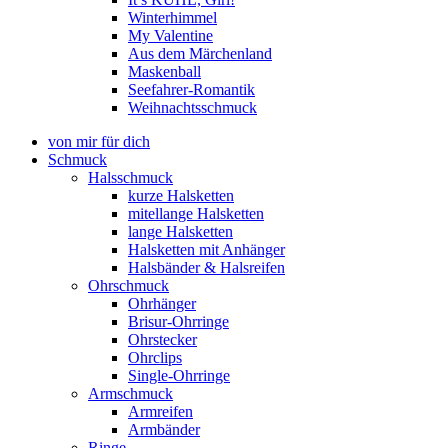
Winterhimmel
My Valentine
Aus dem Märchenland
Maskenball
Seefahrer-Romantik
Weihnachtsschmuck
von mir für dich
Schmuck
Halsschmuck
kurze Halsketten
mitellange Halsketten
lange Halsketten
Halsketten mit Anhänger
Halsbänder & Halsreifen
Ohrschmuck
Ohrhänger
Brisur-Ohrringe
Ohrstecker
Ohrclips
Single-Ohrringe
Armschmuck
Armreifen
Armbänder
Ringe