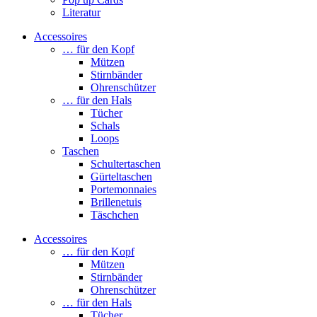
Literatur
Accessoires
… für den Kopf
Mützen
Stirnbänder
Ohrenschützer
… für den Hals
Tücher
Schals
Loops
Taschen
Schultertaschen
Gürteltaschen
Portemonnaies
Brillenetuis
Täschchen
Accessoires
… für den Kopf
Mützen
Stirnbänder
Ohrenschützer
… für den Hals
Tücher