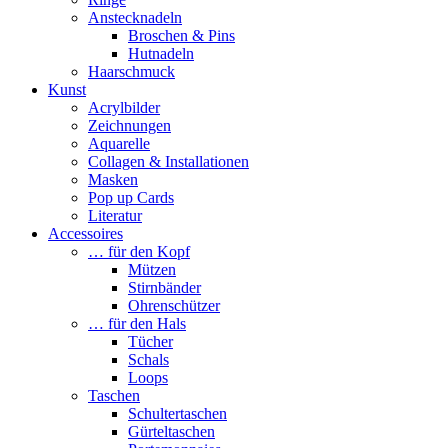
Anstecknadeln
Broschen & Pins
Hutnadeln
Haarschmuck
Kunst
Acrylbilder
Zeichnungen
Aquarelle
Collagen & Installationen
Masken
Pop up Cards
Literatur
Accessoires
… für den Kopf
Mützen
Stirnbänder
Ohrenschützer
… für den Hals
Tücher
Schals
Loops
Taschen
Schultertaschen
Gürteltaschen