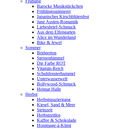
Frühling
Barocke Musikstückchen
Frühlingsspinnerei
Japanisches Kirschblütenfest
Jane Austen-Romantik
Liebesbrief-Schmuck
Aus dem Elfengarten
Alice im Wunderland
Bike & Jewel
Sommer
Bridgerton
Sternenhimmel
Die Farbe ROT
Vitamin-Reich
Schuhfensterbummel
Unterwasserwelt
Bollywood-Schmuck
Heimat Halle
Herbst
Herbstspaziergang
Kiesel, Sand & Meer
Steinzeit
Herbstzeitlos
Kaffee & Schokolade
Hommage-á-Klimt