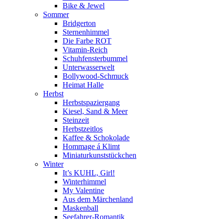
Bike & Jewel
Sommer
Bridgerton
Sternenhimmel
Die Farbe ROT
Vitamin-Reich
Schuhfensterbummel
Unterwasserwelt
Bollywood-Schmuck
Heimat Halle
Herbst
Herbstspaziergang
Kiesel, Sand & Meer
Steinzeit
Herbstzeitlos
Kaffee & Schokolade
Hommage á Klimt
Miniaturkunststückchen
Winter
It’s KUHL, Girl!
Winterhimmel
My Valentine
Aus dem Märchenland
Maskenball
Seefahrer-Romantik