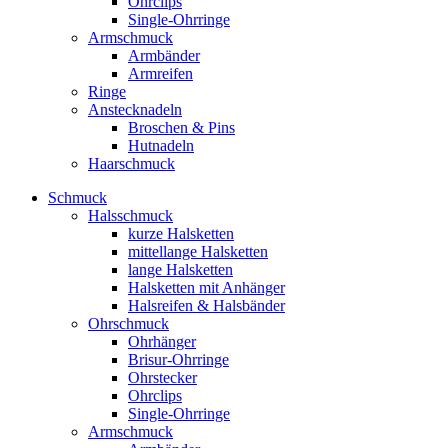
Ohrclips
Single-Ohrringe
Armschmuck
Armbänder
Armreifen
Ringe
Anstecknadeln
Broschen & Pins
Hutnadeln
Haarschmuck
Schmuck
Halsschmuck
kurze Halsketten
mittellange Halsketten
lange Halsketten
Halsketten mit Anhänger
Halsreifen & Halsbänder
Ohrschmuck
Ohrhänger
Brisur-Ohrringe
Ohrstecker
Ohrclips
Single-Ohrringe
Armschmuck