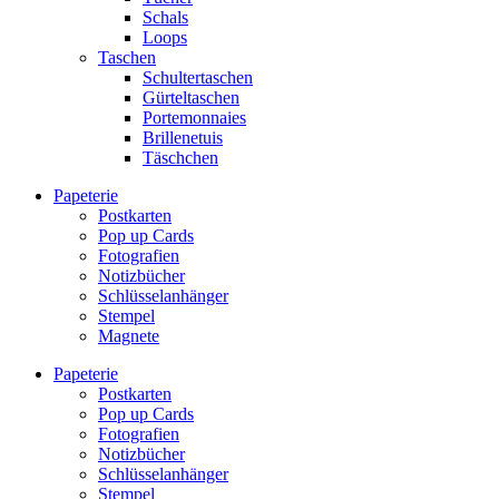
Schals
Loops
Taschen
Schultertaschen
Gürteltaschen
Portemonnaies
Brillenetuis
Täschchen
Papeterie
Postkarten
Pop up Cards
Fotografien
Notizbücher
Schlüsselanhänger
Stempel
Magnete
Papeterie
Postkarten
Pop up Cards
Fotografien
Notizbücher
Schlüsselanhänger
Stempel