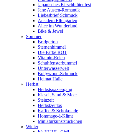
Japanisches Kirschblütenfest
Jane Austen-Romantik
Liebesbrief-Schmuck
Aus dem Elfengarten
Alice im Wunderland
Bike & Jewel
Sommer
Bridgerton
Sternenhimmel
Die Farbe ROT
Vitamin-Reich
Schuhfensterbummel
Unterwasserwelt
Bollywood-Schmuck
Heimat Halle
Herbst
Herbstspaziergang
Kiesel, Sand & Meer
Steinzeit
Herbstzeitlos
Kaffee & Schokolade
Hommage-á-Klimt
Miniaturkunststückchen
Winter
It’s KUHL, Girl!