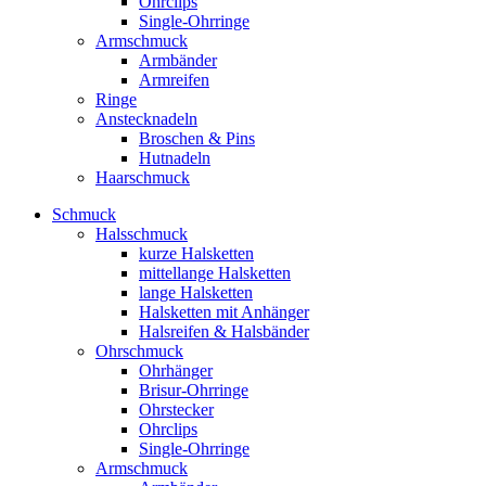
Ohrclips
Single-Ohrringe
Armschmuck
Armbänder
Armreifen
Ringe
Anstecknadeln
Broschen & Pins
Hutnadeln
Haarschmuck
Schmuck
Halsschmuck
kurze Halsketten
mittellange Halsketten
lange Halsketten
Halsketten mit Anhänger
Halsreifen & Halsbänder
Ohrschmuck
Ohrhänger
Brisur-Ohrringe
Ohrstecker
Ohrclips
Single-Ohrringe
Armschmuck