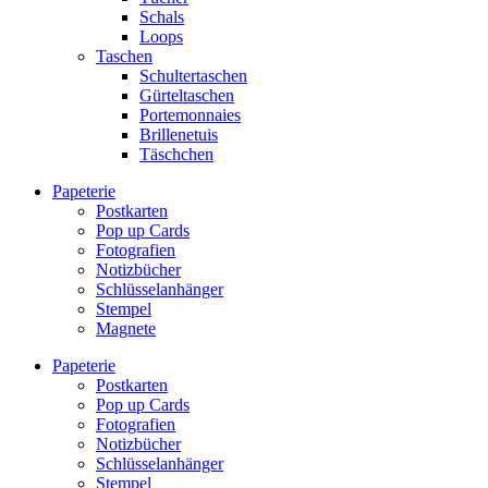
Schals
Loops
Taschen
Schultertaschen
Gürteltaschen
Portemonnaies
Brillenetuis
Täschchen
Papeterie
Postkarten
Pop up Cards
Fotografien
Notizbücher
Schlüsselanhänger
Stempel
Magnete
Papeterie
Postkarten
Pop up Cards
Fotografien
Notizbücher
Schlüsselanhänger
Stempel