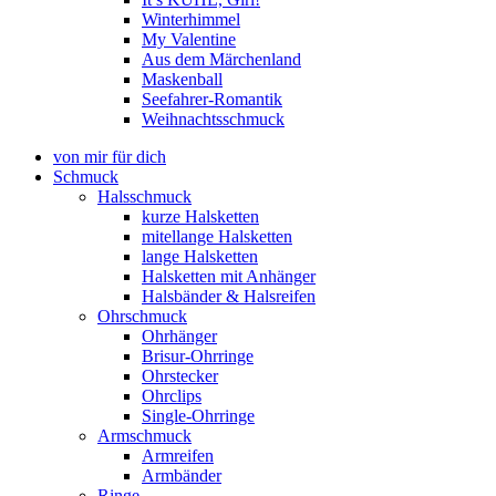
Winterhimmel
My Valentine
Aus dem Märchenland
Maskenball
Seefahrer-Romantik
Weihnachtsschmuck
von mir für dich
Schmuck
Halsschmuck
kurze Halsketten
mitellange Halsketten
lange Halsketten
Halsketten mit Anhänger
Halsbänder & Halsreifen
Ohrschmuck
Ohrhänger
Brisur-Ohrringe
Ohrstecker
Ohrclips
Single-Ohrringe
Armschmuck
Armreifen
Armbänder
Ringe