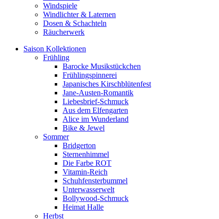
Windspiele
Windlichter & Laternen
Dosen & Schachteln
Räucherwerk
Saison Kollektionen
Frühling
Barocke Musikstückchen
Frühlingspinnerei
Japanisches Kirschblütenfest
Jane-Austen-Romantik
Liebesbrief-Schmuck
Aus dem Elfengarten
Alice im Wunderland
Bike & Jewel
Sommer
Bridgerton
Sternenhimmel
Die Farbe ROT
Vitamin-Reich
Schuhfensterbummel
Unterwasserwelt
Bollywood-Schmuck
Heimat Halle
Herbst