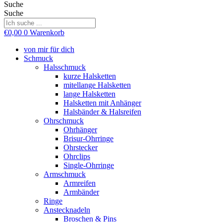
Suche
Suche
€
0,00
0
Warenkorb
von mir für dich
Schmuck
Halsschmuck
kurze Halsketten
mitellange Halsketten
lange Halsketten
Halsketten mit Anhänger
Halsbänder & Halsreifen
Ohrschmuck
Ohrhänger
Brisur-Ohrringe
Ohrstecker
Ohrclips
Single-Ohrringe
Armschmuck
Armreifen
Armbänder
Ringe
Anstecknadeln
Broschen & Pins