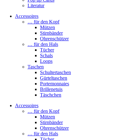
Literatur
Accessoires
… für den Kopf
Mützen
Stirnbänder
Ohrenschützer
… für den Hals
Tücher
Schals
Loops
Taschen
Schultertaschen
Gürteltaschen
Portemonnaies
Brillenetuis
Täschchen
Accessoires
… für den Kopf
Mützen
Stirnbänder
Ohrenschützer
… für den Hals
Tücher