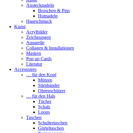
Anstecknadeln
Broschen & Pins
Hutnadeln
Haarschmuck
Kunst
Acrylbilder
Zeichnungen
Aquarelle
Collagen & Installationen
Masken
Pop up Cards
Literatur
Accessoires
… für den Kopf
Mützen
Stirnbänder
Ohrenschützer
… für den Hals
Tücher
Schals
Loops
Taschen
Schultertaschen
Gürteltaschen