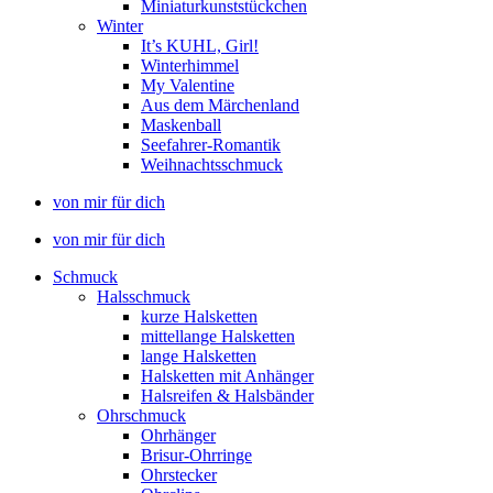
Miniaturkunststückchen
Winter
It’s KUHL, Girl!
Winterhimmel
My Valentine
Aus dem Märchenland
Maskenball
Seefahrer-Romantik
Weihnachtsschmuck
von mir für dich
von mir für dich
Schmuck
Halsschmuck
kurze Halsketten
mittellange Halsketten
lange Halsketten
Halsketten mit Anhänger
Halsreifen & Halsbänder
Ohrschmuck
Ohrhänger
Brisur-Ohrringe
Ohrstecker