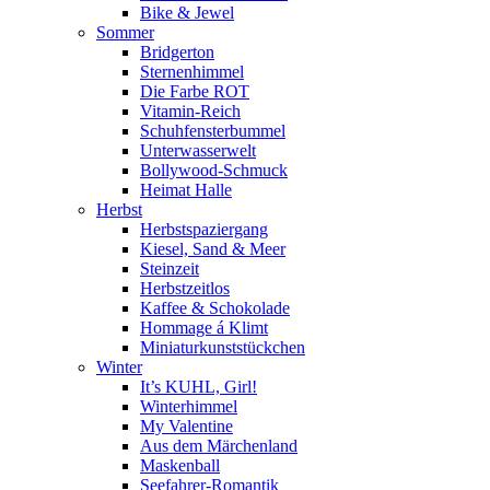
Bike & Jewel
Sommer
Bridgerton
Sternenhimmel
Die Farbe ROT
Vitamin-Reich
Schuhfensterbummel
Unterwasserwelt
Bollywood-Schmuck
Heimat Halle
Herbst
Herbstspaziergang
Kiesel, Sand & Meer
Steinzeit
Herbstzeitlos
Kaffee & Schokolade
Hommage á Klimt
Miniaturkunststückchen
Winter
It’s KUHL, Girl!
Winterhimmel
My Valentine
Aus dem Märchenland
Maskenball
Seefahrer-Romantik