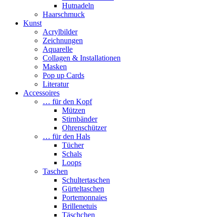
Hutnadeln
Haarschmuck
Kunst
Acrylbilder
Zeichnungen
Aquarelle
Collagen & Installationen
Masken
Pop up Cards
Literatur
Accessoires
… für den Kopf
Mützen
Stirnbänder
Ohrenschützer
… für den Hals
Tücher
Schals
Loops
Taschen
Schultertaschen
Gürteltaschen
Portemonnaies
Brillenetuis
Täschchen