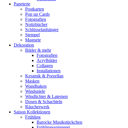
Papeterie
Postkarten
Pop up Cards
Fotografien
Notizbücher
Schlüsselanhänger
Stempel
Magnete
Dekoration
Bilder & mehr
Fotografien
Acrylbilder
Collagen
Installationen
Keramik & Porzellan
Masken
Wandhaken
Windspiele
Windlichter & Laternen
Dosen & Schachteln
Räucherwerk
Saison Kollektionen
Frühling
Barocke Musikstückchen
Frühlingsspinnerei