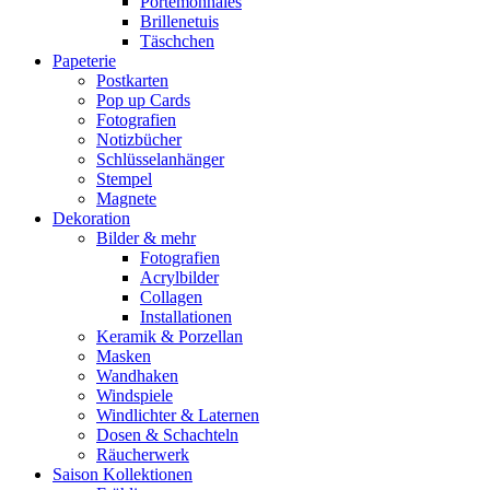
Portemonnaies
Brillenetuis
Täschchen
Papeterie
Postkarten
Pop up Cards
Fotografien
Notizbücher
Schlüsselanhänger
Stempel
Magnete
Dekoration
Bilder & mehr
Fotografien
Acrylbilder
Collagen
Installationen
Keramik & Porzellan
Masken
Wandhaken
Windspiele
Windlichter & Laternen
Dosen & Schachteln
Räucherwerk
Saison Kollektionen