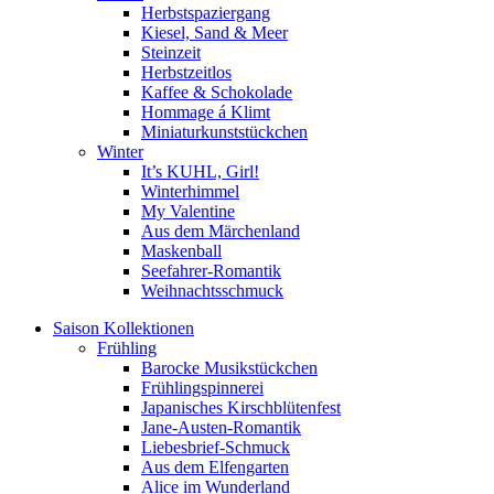
Herbstspaziergang
Kiesel, Sand & Meer
Steinzeit
Herbstzeitlos
Kaffee & Schokolade
Hommage á Klimt
Miniaturkunststückchen
Winter
It’s KUHL, Girl!
Winterhimmel
My Valentine
Aus dem Märchenland
Maskenball
Seefahrer-Romantik
Weihnachtsschmuck
Saison Kollektionen
Frühling
Barocke Musikstückchen
Frühlingspinnerei
Japanisches Kirschblütenfest
Jane-Austen-Romantik
Liebesbrief-Schmuck
Aus dem Elfengarten
Alice im Wunderland