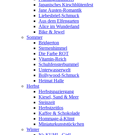
Japanisches Kirschblütenfest
Jane Austen-Romantik
Liebesbrief-Schmuck
Aus dem Elfengarten
Alice im Wunderland
Bike & Jewel
Sommer
Bridgerton
Sternenhimmel
Die Farbe ROT
Vitamin-Reich
Schuhfensterbummel
Unterwasserwelt
Bollywood-Schmuck
Heimat Halle
Herbst
Herbstspaziergang
Kiesel, Sand & Meer
Steinzeit
Herbstzeitlos
Kaffee & Schokolade
Hommage-á-Klimt
Miniaturkunststückchen
Winter
It’s KUHL, Girl!