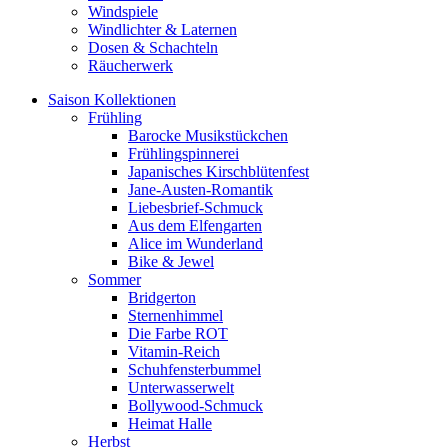
Windspiele
Windlichter & Laternen
Dosen & Schachteln
Räucherwerk
Saison Kollektionen
Frühling
Barocke Musikstückchen
Frühlingspinnerei
Japanisches Kirschblütenfest
Jane-Austen-Romantik
Liebesbrief-Schmuck
Aus dem Elfengarten
Alice im Wunderland
Bike & Jewel
Sommer
Bridgerton
Sternenhimmel
Die Farbe ROT
Vitamin-Reich
Schuhfensterbummel
Unterwasserwelt
Bollywood-Schmuck
Heimat Halle
Herbst