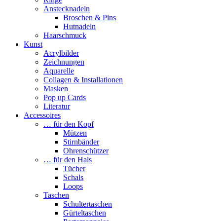
Anstecknadeln
Broschen & Pins
Hutnadeln
Haarschmuck
Kunst
Acrylbilder
Zeichnungen
Aquarelle
Collagen & Installationen
Masken
Pop up Cards
Literatur
Accessoires
… für den Kopf
Mützen
Stirnbänder
Ohrenschützer
… für den Hals
Tücher
Schals
Loops
Taschen
Schultertaschen
Gürteltaschen