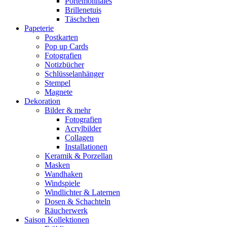
Portemonnaies
Brillenetuis
Täschchen
Papeterie
Postkarten
Pop up Cards
Fotografien
Notizbücher
Schlüsselanhänger
Stempel
Magnete
Dekoration
Bilder & mehr
Fotografien
Acrylbilder
Collagen
Installationen
Keramik & Porzellan
Masken
Wandhaken
Windspiele
Windlichter & Laternen
Dosen & Schachteln
Räucherwerk
Saison Kollektionen