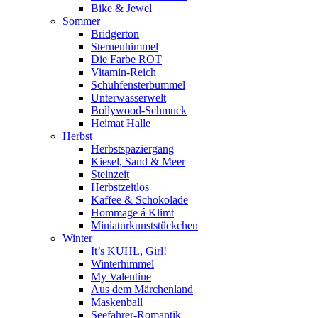
Bike & Jewel
Sommer
Bridgerton
Sternenhimmel
Die Farbe ROT
Vitamin-Reich
Schuhfensterbummel
Unterwasserwelt
Bollywood-Schmuck
Heimat Halle
Herbst
Herbstspaziergang
Kiesel, Sand & Meer
Steinzeit
Herbstzeitlos
Kaffee & Schokolade
Hommage á Klimt
Miniaturkunststückchen
Winter
It’s KUHL, Girl!
Winterhimmel
My Valentine
Aus dem Märchenland
Maskenball
Seefahrer-Romantik