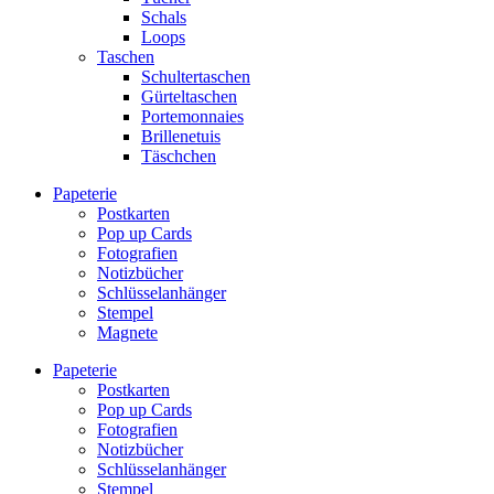
Schals
Loops
Taschen
Schultertaschen
Gürteltaschen
Portemonnaies
Brillenetuis
Täschchen
Papeterie
Postkarten
Pop up Cards
Fotografien
Notizbücher
Schlüsselanhänger
Stempel
Magnete
Papeterie
Postkarten
Pop up Cards
Fotografien
Notizbücher
Schlüsselanhänger
Stempel