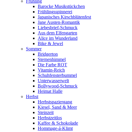
Frühling
Barocke Musikstückchen
Frühlingsspinnerei
Japanisches Kirschblütenfest
Jane Austen-Romantik
Liebesbrief-Schmuck
Aus dem Elfengarten
Alice im Wunderland
Bike & Jewel
Sommer
Bridgerton
Sternenhimmel
Die Farbe ROT
Vitamin-Reich
Schuhfensterbummel
Unterwasserwelt
Bollywood-Schmuck
Heimat Halle
Herbst
Herbstspaziergang
Kiesel, Sand & Meer
Steinzeit
Herbstzeitlos
Kaffee & Schokolade
Hommage-á-Klimt