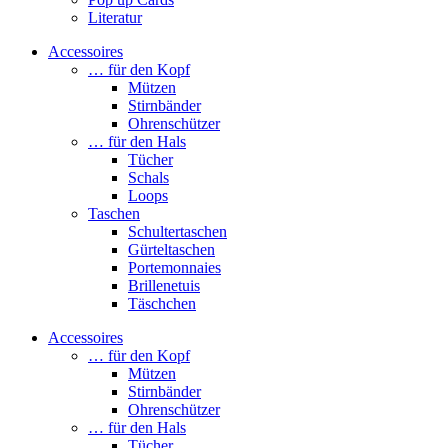
Literatur
Accessoires
… für den Kopf
Mützen
Stirnbänder
Ohrenschützer
… für den Hals
Tücher
Schals
Loops
Taschen
Schultertaschen
Gürteltaschen
Portemonnaies
Brillenetuis
Täschchen
Accessoires
… für den Kopf
Mützen
Stirnbänder
Ohrenschützer
… für den Hals
Tücher