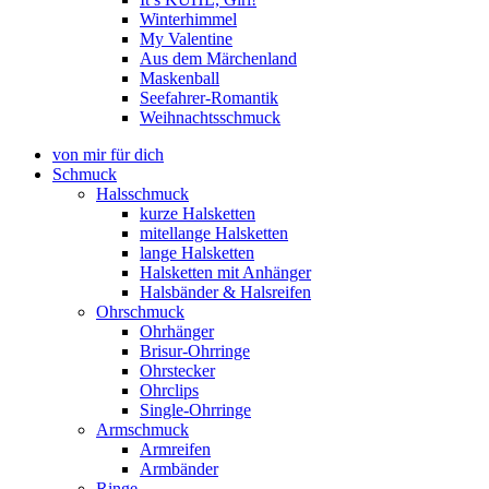
Winterhimmel
My Valentine
Aus dem Märchenland
Maskenball
Seefahrer-Romantik
Weihnachtsschmuck
von mir für dich
Schmuck
Halsschmuck
kurze Halsketten
mitellange Halsketten
lange Halsketten
Halsketten mit Anhänger
Halsbänder & Halsreifen
Ohrschmuck
Ohrhänger
Brisur-Ohrringe
Ohrstecker
Ohrclips
Single-Ohrringe
Armschmuck
Armreifen
Armbänder
Ringe