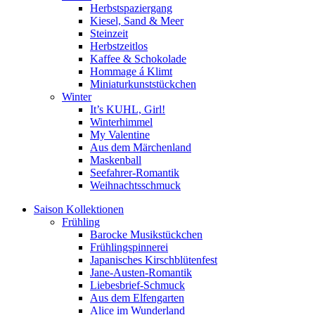
Herbstspaziergang
Kiesel, Sand & Meer
Steinzeit
Herbstzeitlos
Kaffee & Schokolade
Hommage á Klimt
Miniaturkunststückchen
Winter
It’s KUHL, Girl!
Winterhimmel
My Valentine
Aus dem Märchenland
Maskenball
Seefahrer-Romantik
Weihnachtsschmuck
Saison Kollektionen
Frühling
Barocke Musikstückchen
Frühlingspinnerei
Japanisches Kirschblütenfest
Jane-Austen-Romantik
Liebesbrief-Schmuck
Aus dem Elfengarten
Alice im Wunderland