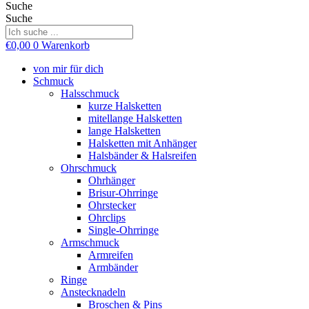
Suche
Suche
€
0,00
0
Warenkorb
von mir für dich
Schmuck
Halsschmuck
kurze Halsketten
mitellange Halsketten
lange Halsketten
Halsketten mit Anhänger
Halsbänder & Halsreifen
Ohrschmuck
Ohrhänger
Brisur-Ohrringe
Ohrstecker
Ohrclips
Single-Ohrringe
Armschmuck
Armreifen
Armbänder
Ringe
Anstecknadeln
Broschen & Pins