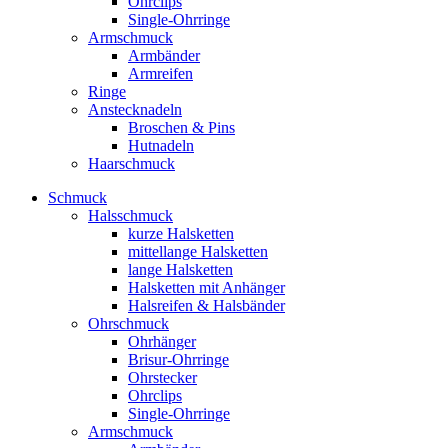
Ohrclips
Single-Ohrringe
Armschmuck
Armbänder
Armreifen
Ringe
Anstecknadeln
Broschen & Pins
Hutnadeln
Haarschmuck
Schmuck
Halsschmuck
kurze Halsketten
mittellange Halsketten
lange Halsketten
Halsketten mit Anhänger
Halsreifen & Halsbänder
Ohrschmuck
Ohrhänger
Brisur-Ohrringe
Ohrstecker
Ohrclips
Single-Ohrringe
Armschmuck