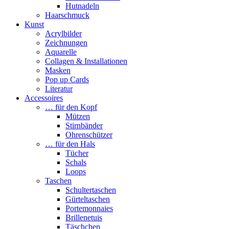
Hutnadeln
Haarschmuck
Kunst
Acrylbilder
Zeichnungen
Aquarelle
Collagen & Installationen
Masken
Pop up Cards
Literatur
Accessoires
… für den Kopf
Mützen
Stirnbänder
Ohrenschützer
… für den Hals
Tücher
Schals
Loops
Taschen
Schultertaschen
Gürteltaschen
Portemonnaies
Brillenetuis
Täschchen