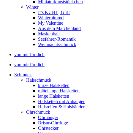
Miniaturkunststückchen
Winter
It’s KUHL, Girl!
Winterhimmel
My Valentine
Aus dem Märchenland
Maskenball
Seefahrer-Romantik
Weihnachtsschmuck
von mir für dich
von mir für dich
Schmuck
Halsschmuck
kurze Halsketten
mittellange Halsketten
lange Halsketten
Halsketten mit Anhänger
Halsreifen & Halsbänder
Ohrschmuck
Ohrhänger
Brisur-Ohrringe
Ohrstecker