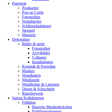
Papeterie
Postkarten
Pop up Cards
Fotografien
Notizbücher
Schlüsselanhänger
Stempel
Magnete
Dekoration
Bilder & mehr
Fotografien
Acrylbilder
Collagen
Installationen
Keramik & Porzellan
Masken
Wandhaken
Windspiele
Windlichter & Laternen
Dosen & Schachteln
Räucherwerk
Saison Kollektionen
Frühling
Barocke Musikstückchen
Frühlingsspinnerei