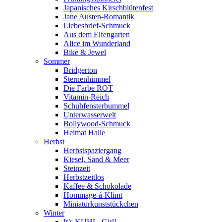
Japanisches Kirschblütenfest
Jane Austen-Romantik
Liebesbrief-Schmuck
Aus dem Elfengarten
Alice im Wunderland
Bike & Jewel
Sommer
Bridgerton
Sternenhimmel
Die Farbe ROT
Vitamin-Reich
Schuhfensterbummel
Unterwasserwelt
Bollywood-Schmuck
Heimat Halle
Herbst
Herbstspaziergang
Kiesel, Sand & Meer
Steinzeit
Herbstzeitlos
Kaffee & Schokolade
Hommage-á-Klimt
Miniaturkunststückchen
Winter
It’s KUHL, Girl!