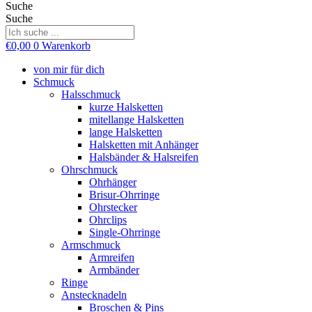
Suche
Suche
€
0,00
0
Warenkorb
von mir für dich
Schmuck
Halsschmuck
kurze Halsketten
mitellange Halsketten
lange Halsketten
Halsketten mit Anhänger
Halsbänder & Halsreifen
Ohrschmuck
Ohrhänger
Brisur-Ohrringe
Ohrstecker
Ohrclips
Single-Ohrringe
Armschmuck
Armreifen
Armbänder
Ringe
Anstecknadeln
Broschen & Pins