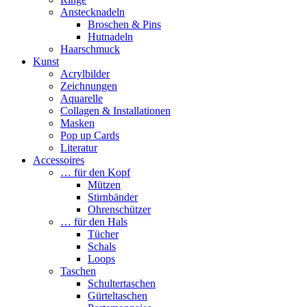
Anstecknadeln
Broschen & Pins
Hutnadeln
Haarschmuck
Kunst
Acrylbilder
Zeichnungen
Aquarelle
Collagen & Installationen
Masken
Pop up Cards
Literatur
Accessoires
… für den Kopf
Mützen
Stirnbänder
Ohrenschützer
… für den Hals
Tücher
Schals
Loops
Taschen
Schultertaschen
Gürteltaschen