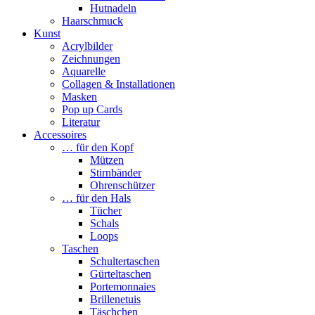
Hutnadeln
Haarschmuck
Kunst
Acrylbilder
Zeichnungen
Aquarelle
Collagen & Installationen
Masken
Pop up Cards
Literatur
Accessoires
… für den Kopf
Mützen
Stirnbänder
Ohrenschützer
… für den Hals
Tücher
Schals
Loops
Taschen
Schultertaschen
Gürteltaschen
Portemonnaies
Brillenetuis
Täschchen