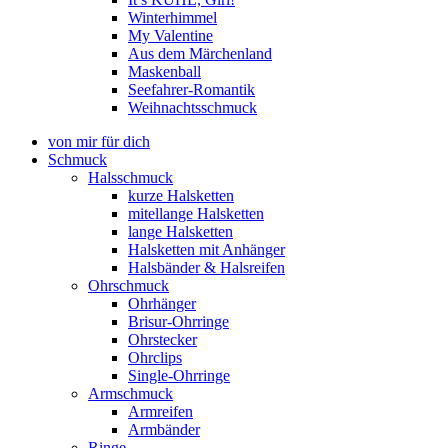
Winterhimmel
My Valentine
Aus dem Märchenland
Maskenball
Seefahrer-Romantik
Weihnachtsschmuck
von mir für dich
Schmuck
Halsschmuck
kurze Halsketten
mitellange Halsketten
lange Halsketten
Halsketten mit Anhänger
Halsbänder & Halsreifen
Ohrschmuck
Ohrhänger
Brisur-Ohrringe
Ohrstecker
Ohrclips
Single-Ohrringe
Armschmuck
Armreifen
Armbänder
Ringe