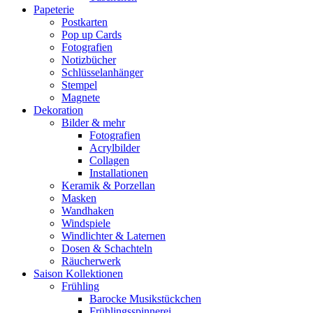
Papeterie
Postkarten
Pop up Cards
Fotografien
Notizbücher
Schlüsselanhänger
Stempel
Magnete
Dekoration
Bilder & mehr
Fotografien
Acrylbilder
Collagen
Installationen
Keramik & Porzellan
Masken
Wandhaken
Windspiele
Windlichter & Laternen
Dosen & Schachteln
Räucherwerk
Saison Kollektionen
Frühling
Barocke Musikstückchen
Frühlingsspinnerei