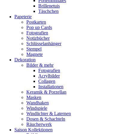
Portemonnaies
Brillenetuis
Täschchen
Papeterie
Postkarten
Pop up Cards
Fotografien
Notizbücher
Schlüsselanhänger
Stempel
Magnete
Dekoration
Bilder & mehr
Fotografien
Acrylbilder
Collagen
Installationen
Keramik & Porzellan
Masken
Wandhaken
Windspiele
Windlichter & Laternen
Dosen & Schachteln
Räucherwerk
Saison Kollektionen