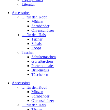
Literatur
Accessoires
… für den Kopf
Mützen
Stirnbänder
Ohrenschützer
… für den Hals
Tücher
Schals
Loops
Taschen
Schultertaschen
Gürteltaschen
Portemonnaies
Brillenetuis
Täschchen
Accessoires
… für den Kopf
Mützen
Stirnbänder
Ohrenschützer
… für den Hals
Tücher