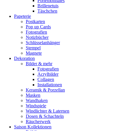
Portemonnaies
Brillenetuis
Täschchen
Papeterie
Postkarten
Pop up Cards
Fotografien
Notizbücher
Schlüsselanhänger
Stempel
Magnete
Dekoration
Bilder & mehr
Fotografien
Acrylbilder
Collagen
Installationen
Keramik & Porzellan
Masken
Wandhaken
Windspiele
Windlichter & Laternen
Dosen & Schachteln
Räucherwerk
Saison Kollektionen