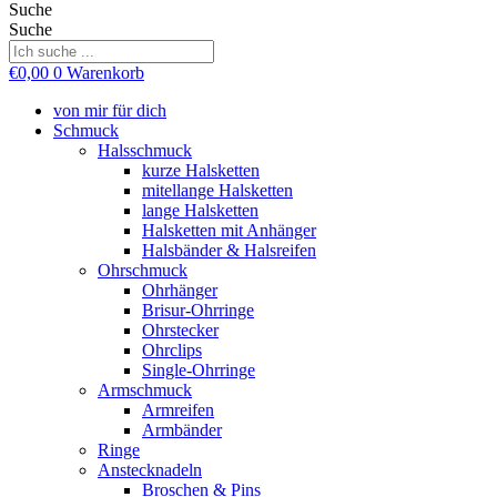
Suche
Suche
€
0,00
0
Warenkorb
von mir für dich
Schmuck
Halsschmuck
kurze Halsketten
mitellange Halsketten
lange Halsketten
Halsketten mit Anhänger
Halsbänder & Halsreifen
Ohrschmuck
Ohrhänger
Brisur-Ohrringe
Ohrstecker
Ohrclips
Single-Ohrringe
Armschmuck
Armreifen
Armbänder
Ringe
Anstecknadeln
Broschen & Pins