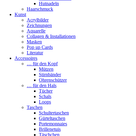
Hutnadeln
Haarschmuck
Kunst
Acrylbilder
Zeichnungen
Aquarelle
Collagen & Installationen
Masken
Pop up Cards
Literatur
Accessoires
… für den Kopf
Mützen
Stirnbänder
Ohrenschützer
… für den Hals
Tücher
Schals
Loops
Taschen
Schultertaschen
Gürteltaschen
Portemonnaies
Brillenetuis
Täschchen