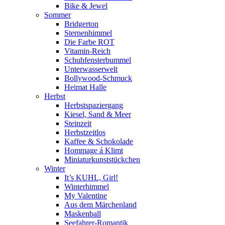
Bike & Jewel
Sommer
Bridgerton
Sternenhimmel
Die Farbe ROT
Vitamin-Reich
Schuhfensterbummel
Unterwasserwelt
Bollywood-Schmuck
Heimat Halle
Herbst
Herbstspaziergang
Kiesel, Sand & Meer
Steinzeit
Herbstzeitlos
Kaffee & Schokolade
Hommage á Klimt
Miniaturkunststückchen
Winter
It’s KUHL, Girl!
Winterhimmel
My Valentine
Aus dem Märchenland
Maskenball
Seefahrer-Romantik