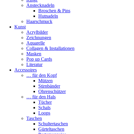
Anstecknadeln
Broschen & Pins
Hutnadeln
Haarschmuck
Kunst
Acrylbilder
Zeichnungen
Aquarelle
Collagen & Installationen
Masken
Pop up Cards
Literatur
Accessoires
… für den Kopf
Mützen
Stirnbänder
Ohrenschützer
… für den Hals
Tücher
Schals
Loops
Taschen
Schultertaschen
Gürteltaschen