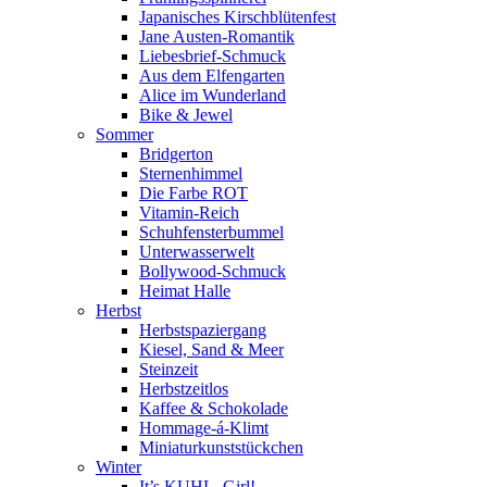
Japanisches Kirschblütenfest
Jane Austen-Romantik
Liebesbrief-Schmuck
Aus dem Elfengarten
Alice im Wunderland
Bike & Jewel
Sommer
Bridgerton
Sternenhimmel
Die Farbe ROT
Vitamin-Reich
Schuhfensterbummel
Unterwasserwelt
Bollywood-Schmuck
Heimat Halle
Herbst
Herbstspaziergang
Kiesel, Sand & Meer
Steinzeit
Herbstzeitlos
Kaffee & Schokolade
Hommage-á-Klimt
Miniaturkunststückchen
Winter
It’s KUHL, Girl!