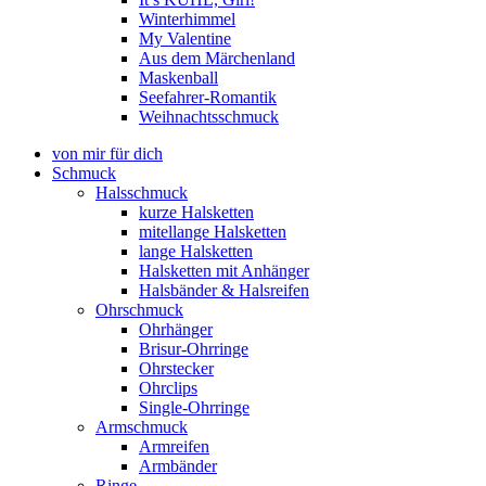
Winterhimmel
My Valentine
Aus dem Märchenland
Maskenball
Seefahrer-Romantik
Weihnachtsschmuck
von mir für dich
Schmuck
Halsschmuck
kurze Halsketten
mitellange Halsketten
lange Halsketten
Halsketten mit Anhänger
Halsbänder & Halsreifen
Ohrschmuck
Ohrhänger
Brisur-Ohrringe
Ohrstecker
Ohrclips
Single-Ohrringe
Armschmuck
Armreifen
Armbänder
Ringe