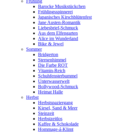
Frühling
Barocke Musikstückchen
Frühlingsspinnerei
Japanisches Kirschblütenfest
Jane Austen-Romantik
Liebesbrief-Schmuck
Aus dem Elfengarten
Alice im Wunderland
Bike & Jewel
Sommer
Bridgerton
Sternenhimmel
Die Farbe ROT
Vitamin-Reich
Schuhfensterbummel
Unterwasserwelt
Bollywood-Schmuck
Heimat Halle
Herbst
Herbstspaziergang
Kiesel, Sand & Meer
Steinzeit
Herbstzeitlos
Kaffee & Schokolade
Hommage-á-Klimt