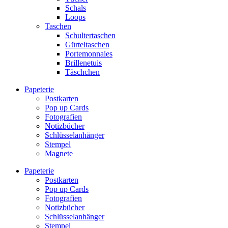
Schals
Loops
Taschen
Schultertaschen
Gürteltaschen
Portemonnaies
Brillenetuis
Täschchen
Papeterie
Postkarten
Pop up Cards
Fotografien
Notizbücher
Schlüsselanhänger
Stempel
Magnete
Papeterie
Postkarten
Pop up Cards
Fotografien
Notizbücher
Schlüsselanhänger
Stempel