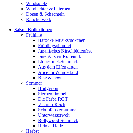
Windspiele
Windlichter & Laternen
Dosen & Schachteln
Räucherwerk
Saison Kollektionen
Frühling
Barocke Musikstückchen
Frühlingspinnerei
Japanisches Kirschblütenfest
Jane-Austen-Romantik
Liebesbrief-Schmuck
Aus dem Elfengarten
Alice im Wunderland
Bike & Jewel
Sommer
Bridgerton
Sternenhimmel
Die Farbe ROT
Vitamin-Reich
Schuhfensterbummel
Unterwasserwelt
Bollywood-Schmuck
Heimat Halle
Herbst