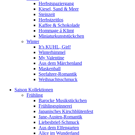
Herbstspaziergang
Kiesel, Sand & Meer
Steinzeit
Herbstzeitlos
Kaffee & Schokolade
Hommage á Klimt
Miniaturkunststückchen
Winter
It’s KUHL, Girl!
Winterhimmel
My Valentine
Aus dem Märchenland
Maskenball
Seefahrer-Romantik
Weihnachtsschmuck
Saison Kollektionen
Frühling
Barocke Musikstückchen
Frühlingspinnerei
Japanisches Kirschblütenfest
Jane-Austen-Romantik
Liebesbrief-Schmuck
Aus dem Elfengarten
Alice im Wunderland