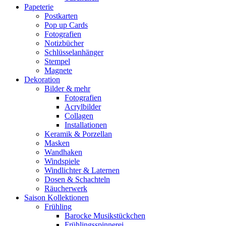
Papeterie
Postkarten
Pop up Cards
Fotografien
Notizbücher
Schlüsselanhänger
Stempel
Magnete
Dekoration
Bilder & mehr
Fotografien
Acrylbilder
Collagen
Installationen
Keramik & Porzellan
Masken
Wandhaken
Windspiele
Windlichter & Laternen
Dosen & Schachteln
Räucherwerk
Saison Kollektionen
Frühling
Barocke Musikstückchen
Frühlingsspinnerei