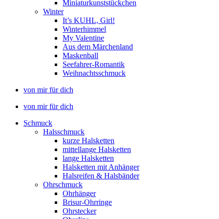
Miniaturkunststückchen
Winter
It’s KUHL, Girl!
Winterhimmel
My Valentine
Aus dem Märchenland
Maskenball
Seefahrer-Romantik
Weihnachtsschmuck
von mir für dich
von mir für dich
Schmuck
Halsschmuck
kurze Halsketten
mittellange Halsketten
lange Halsketten
Halsketten mit Anhänger
Halsreifen & Halsbänder
Ohrschmuck
Ohrhänger
Brisur-Ohrringe
Ohrstecker