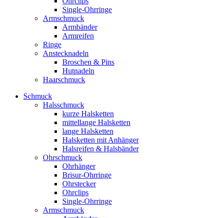
Ohrclips
Single-Ohrringe
Armschmuck
Armbänder
Armreifen
Ringe
Anstecknadeln
Broschen & Pins
Hutnadeln
Haarschmuck
Schmuck
Halsschmuck
kurze Halsketten
mittellange Halsketten
lange Halsketten
Halsketten mit Anhänger
Halsreifen & Halsbänder
Ohrschmuck
Ohrhänger
Brisur-Ohrringe
Ohrstecker
Ohrclips
Single-Ohrringe
Armschmuck