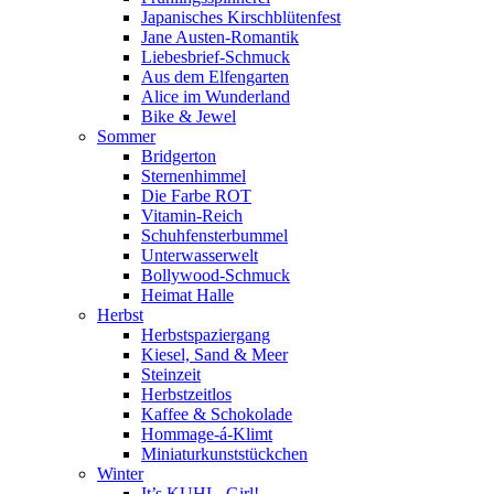
Japanisches Kirschblütenfest
Jane Austen-Romantik
Liebesbrief-Schmuck
Aus dem Elfengarten
Alice im Wunderland
Bike & Jewel
Sommer
Bridgerton
Sternenhimmel
Die Farbe ROT
Vitamin-Reich
Schuhfensterbummel
Unterwasserwelt
Bollywood-Schmuck
Heimat Halle
Herbst
Herbstspaziergang
Kiesel, Sand & Meer
Steinzeit
Herbstzeitlos
Kaffee & Schokolade
Hommage-á-Klimt
Miniaturkunststückchen
Winter
It’s KUHL, Girl!