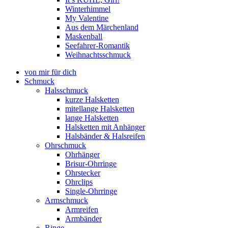
Winterhimmel
My Valentine
Aus dem Märchenland
Maskenball
Seefahrer-Romantik
Weihnachtsschmuck
von mir für dich
Schmuck
Halsschmuck
kurze Halsketten
mitellange Halsketten
lange Halsketten
Halsketten mit Anhänger
Halsbänder & Halsreifen
Ohrschmuck
Ohrhänger
Brisur-Ohrringe
Ohrstecker
Ohrclips
Single-Ohrringe
Armschmuck
Armreifen
Armbänder
Ringe