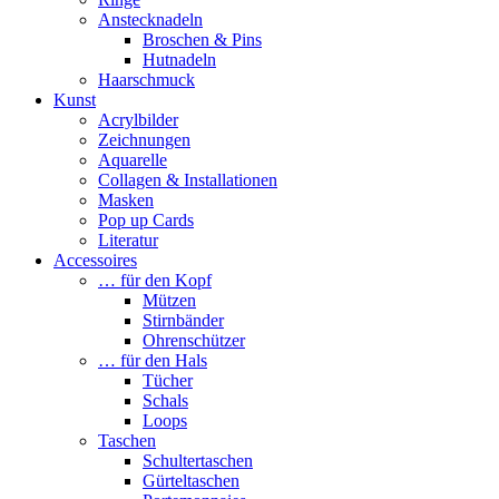
Anstecknadeln
Broschen & Pins
Hutnadeln
Haarschmuck
Kunst
Acrylbilder
Zeichnungen
Aquarelle
Collagen & Installationen
Masken
Pop up Cards
Literatur
Accessoires
… für den Kopf
Mützen
Stirnbänder
Ohrenschützer
… für den Hals
Tücher
Schals
Loops
Taschen
Schultertaschen
Gürteltaschen