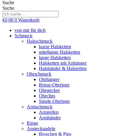
Suche
Suche
€
0,00
0
Warenkorb
von mir für dich
Schmuck
Halsschmuck
kurze Halsketten
mitellange Halsketten
lange Halsketten
Halsketten mit Anhänger
Halsbänder & Halsreifen
Ohrschmuck
Ohrhänger
Brisur-Ohrringe
Ohrstecker
Ohrclips
Single-Ohrringe
Armschmuck
Armreifen
Armbänder
Ringe
Anstecknadeln
Broschen & Pins