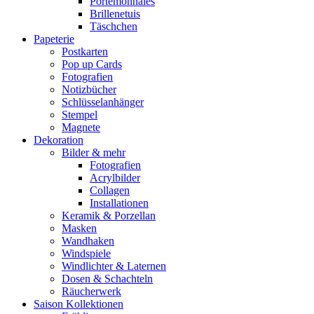
Portemonnaies
Brillenetuis
Täschchen
Papeterie
Postkarten
Pop up Cards
Fotografien
Notizbücher
Schlüsselanhänger
Stempel
Magnete
Dekoration
Bilder & mehr
Fotografien
Acrylbilder
Collagen
Installationen
Keramik & Porzellan
Masken
Wandhaken
Windspiele
Windlichter & Laternen
Dosen & Schachteln
Räucherwerk
Saison Kollektionen