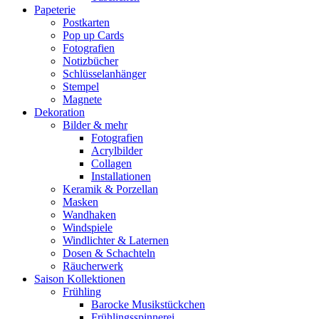
Papeterie
Postkarten
Pop up Cards
Fotografien
Notizbücher
Schlüsselanhänger
Stempel
Magnete
Dekoration
Bilder & mehr
Fotografien
Acrylbilder
Collagen
Installationen
Keramik & Porzellan
Masken
Wandhaken
Windspiele
Windlichter & Laternen
Dosen & Schachteln
Räucherwerk
Saison Kollektionen
Frühling
Barocke Musikstückchen
Frühlingsspinnerei