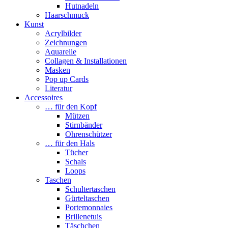
Hutnadeln
Haarschmuck
Kunst
Acrylbilder
Zeichnungen
Aquarelle
Collagen & Installationen
Masken
Pop up Cards
Literatur
Accessoires
… für den Kopf
Mützen
Stirnbänder
Ohrenschützer
… für den Hals
Tücher
Schals
Loops
Taschen
Schultertaschen
Gürteltaschen
Portemonnaies
Brillenetuis
Täschchen