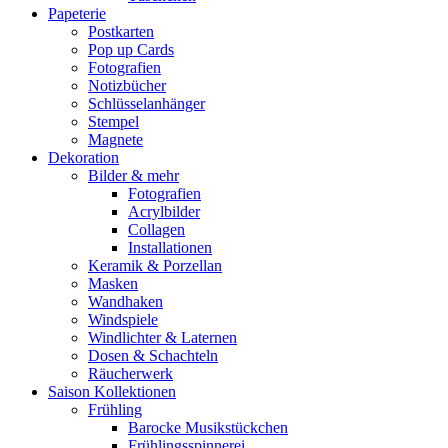
Papeterie
Postkarten
Pop up Cards
Fotografien
Notizbücher
Schlüsselanhänger
Stempel
Magnete
Dekoration
Bilder & mehr
Fotografien
Acrylbilder
Collagen
Installationen
Keramik & Porzellan
Masken
Wandhaken
Windspiele
Windlichter & Laternen
Dosen & Schachteln
Räucherwerk
Saison Kollektionen
Frühling
Barocke Musikstückchen
Frühlingsspinnerei