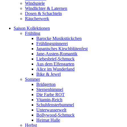
Windspiele
Windlichter & Laternen
Dosen & Schachteln
Räucherwerk
Saison Kollektionen
Frühling
Barocke Musikstückchen
Frühlingspinnerei
Japanisches Kirschblütenfest
Jane-Austen-Romantik
Liebesbrief-Schmuck
Aus dem Elfengarten
Alice im Wunderland
Bike & Jewel
Sommer
Bridgerton
Sternenhimmel
Die Farbe ROT
Vitamin-Reich
Schuhfensterbummel
Unterwasserwelt
Bollywood-Schmuck
Heimat Halle
Herbst