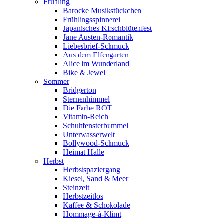
Frühling
Barocke Musikstückchen
Frühlingsspinnerei
Japanisches Kirschblütenfest
Jane Austen-Romantik
Liebesbrief-Schmuck
Aus dem Elfengarten
Alice im Wunderland
Bike & Jewel
Sommer
Bridgerton
Sternenhimmel
Die Farbe ROT
Vitamin-Reich
Schuhfensterbummel
Unterwasserwelt
Bollywood-Schmuck
Heimat Halle
Herbst
Herbstspaziergang
Kiesel, Sand & Meer
Steinzeit
Herbstzeitlos
Kaffee & Schokolade
Hommage-á-Klimt