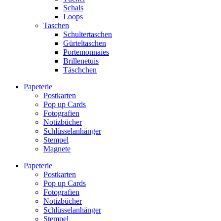
Schals
Loops
Taschen
Schultertaschen
Gürteltaschen
Portemonnaies
Brillenetuis
Täschchen
Papeterie
Postkarten
Pop up Cards
Fotografien
Notizbücher
Schlüsselanhänger
Stempel
Magnete
Papeterie
Postkarten
Pop up Cards
Fotografien
Notizbücher
Schlüsselanhänger
Stempel