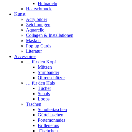
Hutnadeln
Haarschmuck
Kunst
Acrylbilder
Zeichnungen
Aquarelle
Collagen & Installationen
Masken
Pop up Cards
Literatur
Accessoires
… für den Kopf
Mützen
Stirnbänder
Ohrenschützer
… für den Hals
Tücher
Schals
Loops
Taschen
Schultertaschen
Gürteltaschen
Portemonnaies
Brillenetuis
Täschchen