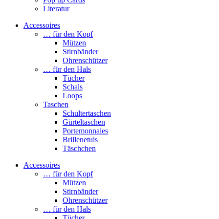
Literatur
Accessoires
… für den Kopf
Mützen
Stirnbänder
Ohrenschützer
… für den Hals
Tücher
Schals
Loops
Taschen
Schultertaschen
Gürteltaschen
Portemonnaies
Brillenetuis
Täschchen
Accessoires
… für den Kopf
Mützen
Stirnbänder
Ohrenschützer
… für den Hals
Tücher