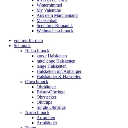
Winterhimmel
My Valentine
Aus dem Märchenland
Maskenball
Seefahrer-Romantik
Weihnachtsschmuck
von mir für dich
Schmuck
Halsschmuck
kurze Halsketten
mitellange Halsketten
lange Halsketten
Halsketten mit Anhänger
Halsbänder & Halsreifen
Ohrschmuck
Ohrhänger
Brisur-Ohrringe
Ohrstecker
Ohrclips
Single-Ohrringe
Armschmuck
Armreifen
Armbänder
Ringe