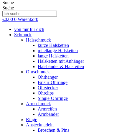
Suche
Suche
€
0,00
0
Warenkorb
von mir für dich
Schmuck
Halsschmuck
kurze Halsketten
mitellange Halsketten
lange Halsketten
Halsketten mit Anhänger
Halsbänder & Halsreifen
Ohrschmuck
Ohrhänger
Brisur-Ohrringe
Ohrstecker
Ohrclips
Single-Ohrringe
Armschmuck
Armreifen
Armbänder
Ringe
Anstecknadeln
Broschen & Pins