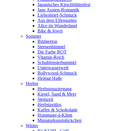
Japanisches Kirschblütenfest
Jane Austen-Romantik
Liebesbrief-Schmuck
Aus dem Elfengarten
Alice im Wunderland
Bike & Jewel
Sommer
Bridgerton
Sternenhimmel
Die Farbe ROT
Vitamin-Reich
Schuhfensterbummel
Unterwasserwelt
Bollywood-Schmuck
Heimat Halle
Herbst
Herbstspaziergang
Kiesel, Sand & Meer
Steinzeit
Herbstzeitlos
Kaffee & Schokolade
Hommage-á-Klimt
Miniaturkunststückchen
Winter
It’s KUHL, Girl!