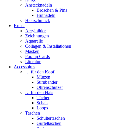
Anstecknadeln
Broschen & Pins
Hutnadeln
Haarschmuck
Kunst
Acrylbilder
Zeichnungen
Aquarelle
Collagen & Installationen
Masken
Pop up Cards
Literatur
Accessoires
… für den Kopf
Mützen
Stirnbänder
Ohrenschützer
… für den Hals
Tücher
Schals
Loops
Taschen
Schultertaschen
Gürteltaschen