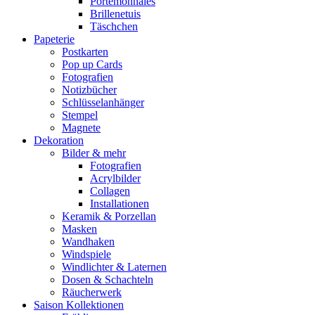
Portemonnaies
Brillenetuis
Täschchen
Papeterie
Postkarten
Pop up Cards
Fotografien
Notizbücher
Schlüsselanhänger
Stempel
Magnete
Dekoration
Bilder & mehr
Fotografien
Acrylbilder
Collagen
Installationen
Keramik & Porzellan
Masken
Wandhaken
Windspiele
Windlichter & Laternen
Dosen & Schachteln
Räucherwerk
Saison Kollektionen