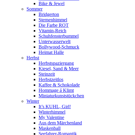
Bike & Jewel
Sommer
Bridgerton
Sternenhimmel
Die Farbe ROT
Vitamin-Reich
Schuhfensterbummel
Unterwasserwelt
Bollywood-Schmuck
Heimat Halle
Herbst
Herbstspaziergang
Kiesel, Sand & Meer
Steinzeit
Herbstzeitlos
Kaffee & Schokolade
Hommage á Klimt
Miniaturkunststückchen
Winter
It’s KUHL, Girl!
Winterhimmel
My Valentine
Aus dem Märchenland
Maskenball
Seefahrer-Romantik