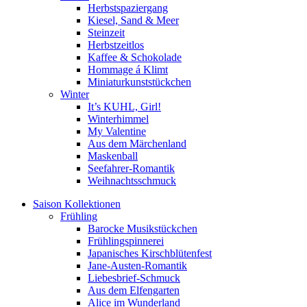
Herbstspaziergang
Kiesel, Sand & Meer
Steinzeit
Herbstzeitlos
Kaffee & Schokolade
Hommage á Klimt
Miniaturkunststückchen
Winter
It’s KUHL, Girl!
Winterhimmel
My Valentine
Aus dem Märchenland
Maskenball
Seefahrer-Romantik
Weihnachtsschmuck
Saison Kollektionen
Frühling
Barocke Musikstückchen
Frühlingspinnerei
Japanisches Kirschblütenfest
Jane-Austen-Romantik
Liebesbrief-Schmuck
Aus dem Elfengarten
Alice im Wunderland