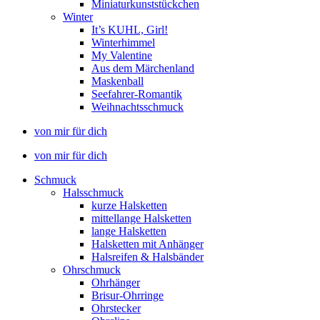
Miniaturkunststückchen
Winter
It’s KUHL, Girl!
Winterhimmel
My Valentine
Aus dem Märchenland
Maskenball
Seefahrer-Romantik
Weihnachtsschmuck
von mir für dich
von mir für dich
Schmuck
Halsschmuck
kurze Halsketten
mittellange Halsketten
lange Halsketten
Halsketten mit Anhänger
Halsreifen & Halsbänder
Ohrschmuck
Ohrhänger
Brisur-Ohrringe
Ohrstecker