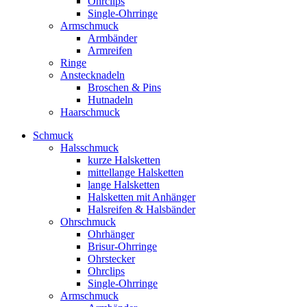
Ohrclips
Single-Ohrringe
Armschmuck
Armbänder
Armreifen
Ringe
Anstecknadeln
Broschen & Pins
Hutnadeln
Haarschmuck
Schmuck
Halsschmuck
kurze Halsketten
mittellange Halsketten
lange Halsketten
Halsketten mit Anhänger
Halsreifen & Halsbänder
Ohrschmuck
Ohrhänger
Brisur-Ohrringe
Ohrstecker
Ohrclips
Single-Ohrringe
Armschmuck