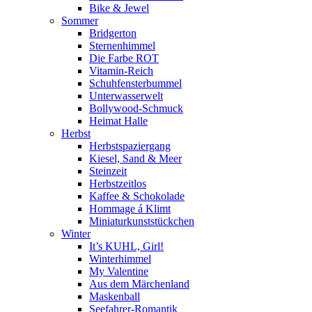
Bike & Jewel
Sommer
Bridgerton
Sternenhimmel
Die Farbe ROT
Vitamin-Reich
Schuhfensterbummel
Unterwasserwelt
Bollywood-Schmuck
Heimat Halle
Herbst
Herbstspaziergang
Kiesel, Sand & Meer
Steinzeit
Herbstzeitlos
Kaffee & Schokolade
Hommage á Klimt
Miniaturkunststückchen
Winter
It’s KUHL, Girl!
Winterhimmel
My Valentine
Aus dem Märchenland
Maskenball
Seefahrer-Romantik