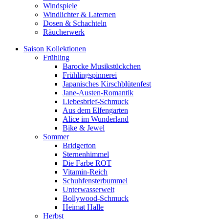
Windspiele
Windlichter & Laternen
Dosen & Schachteln
Räucherwerk
Saison Kollektionen
Frühling
Barocke Musikstückchen
Frühlingspinnerei
Japanisches Kirschblütenfest
Jane-Austen-Romantik
Liebesbrief-Schmuck
Aus dem Elfengarten
Alice im Wunderland
Bike & Jewel
Sommer
Bridgerton
Sternenhimmel
Die Farbe ROT
Vitamin-Reich
Schuhfensterbummel
Unterwasserwelt
Bollywood-Schmuck
Heimat Halle
Herbst