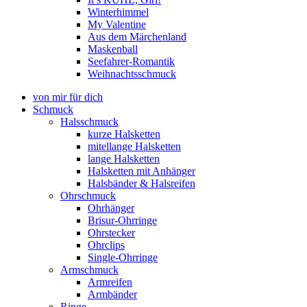
Winterhimmel
My Valentine
Aus dem Märchenland
Maskenball
Seefahrer-Romantik
Weihnachtsschmuck
von mir für dich
Schmuck
Halsschmuck
kurze Halsketten
mitellange Halsketten
lange Halsketten
Halsketten mit Anhänger
Halsbänder & Halsreifen
Ohrschmuck
Ohrhänger
Brisur-Ohrringe
Ohrstecker
Ohrclips
Single-Ohrringe
Armschmuck
Armreifen
Armbänder
Ringe