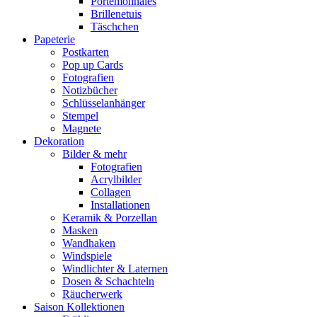
Portemonnaies
Brillenetuis
Täschchen
Papeterie
Postkarten
Pop up Cards
Fotografien
Notizbücher
Schlüsselanhänger
Stempel
Magnete
Dekoration
Bilder & mehr
Fotografien
Acrylbilder
Collagen
Installationen
Keramik & Porzellan
Masken
Wandhaken
Windspiele
Windlichter & Laternen
Dosen & Schachteln
Räucherwerk
Saison Kollektionen