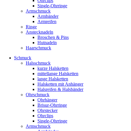
Ohrclips
Single-Ohrringe
Armschmuck
Armbänder
Armreifen
Ringe
Anstecknadeln
Broschen & Pins
Hutnadeln
Haarschmuck
Schmuck
Halsschmuck
kurze Halsketten
mittellange Halsketten
lange Halsketten
Halsketten mit Anhänger
Halsreifen & Halsbänder
Ohrschmuck
Ohrhänger
Brisur-Ohrringe
Ohrstecker
Ohrclips
Single-Ohrringe
Armschmuck