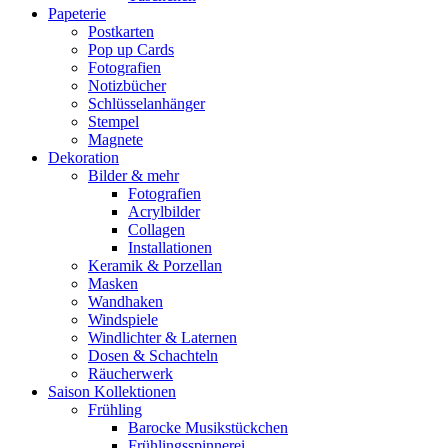
Papeterie
Postkarten
Pop up Cards
Fotografien
Notizbücher
Schlüsselanhänger
Stempel
Magnete
Dekoration
Bilder & mehr
Fotografien
Acrylbilder
Collagen
Installationen
Keramik & Porzellan
Masken
Wandhaken
Windspiele
Windlichter & Laternen
Dosen & Schachteln
Räucherwerk
Saison Kollektionen
Frühling
Barocke Musikstückchen
Frühlingsspinnerei