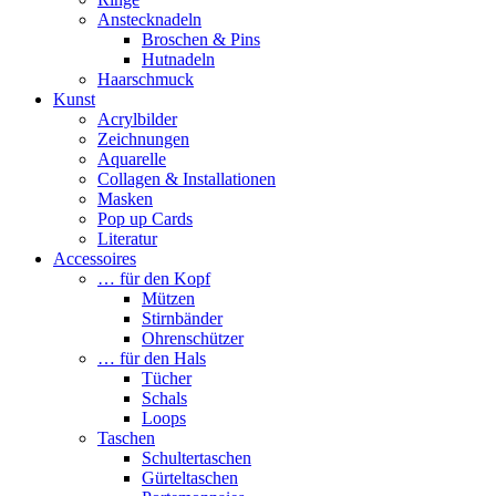
Anstecknadeln
Broschen & Pins
Hutnadeln
Haarschmuck
Kunst
Acrylbilder
Zeichnungen
Aquarelle
Collagen & Installationen
Masken
Pop up Cards
Literatur
Accessoires
… für den Kopf
Mützen
Stirnbänder
Ohrenschützer
… für den Hals
Tücher
Schals
Loops
Taschen
Schultertaschen
Gürteltaschen