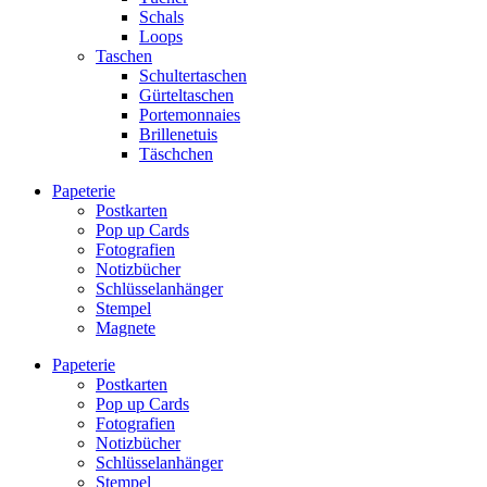
Schals
Loops
Taschen
Schultertaschen
Gürteltaschen
Portemonnaies
Brillenetuis
Täschchen
Papeterie
Postkarten
Pop up Cards
Fotografien
Notizbücher
Schlüsselanhänger
Stempel
Magnete
Papeterie
Postkarten
Pop up Cards
Fotografien
Notizbücher
Schlüsselanhänger
Stempel