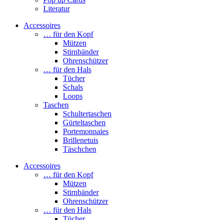
Literatur
Accessoires
… für den Kopf
Mützen
Stirnbänder
Ohrenschützer
… für den Hals
Tücher
Schals
Loops
Taschen
Schultertaschen
Gürteltaschen
Portemonnaies
Brillenetuis
Täschchen
Accessoires
… für den Kopf
Mützen
Stirnbänder
Ohrenschützer
… für den Hals
Tücher