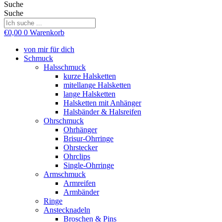
Suche
Suche
€
0,00
0
Warenkorb
von mir für dich
Schmuck
Halsschmuck
kurze Halsketten
mitellange Halsketten
lange Halsketten
Halsketten mit Anhänger
Halsbänder & Halsreifen
Ohrschmuck
Ohrhänger
Brisur-Ohrringe
Ohrstecker
Ohrclips
Single-Ohrringe
Armschmuck
Armreifen
Armbänder
Ringe
Anstecknadeln
Broschen & Pins