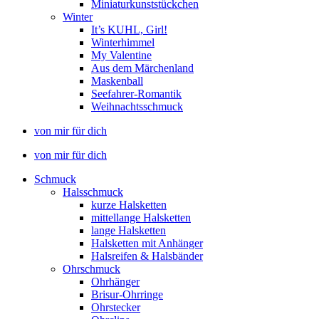
Miniaturkunststückchen
Winter
It’s KUHL, Girl!
Winterhimmel
My Valentine
Aus dem Märchenland
Maskenball
Seefahrer-Romantik
Weihnachtsschmuck
von mir für dich
von mir für dich
Schmuck
Halsschmuck
kurze Halsketten
mittellange Halsketten
lange Halsketten
Halsketten mit Anhänger
Halsreifen & Halsbänder
Ohrschmuck
Ohrhänger
Brisur-Ohrringe
Ohrstecker