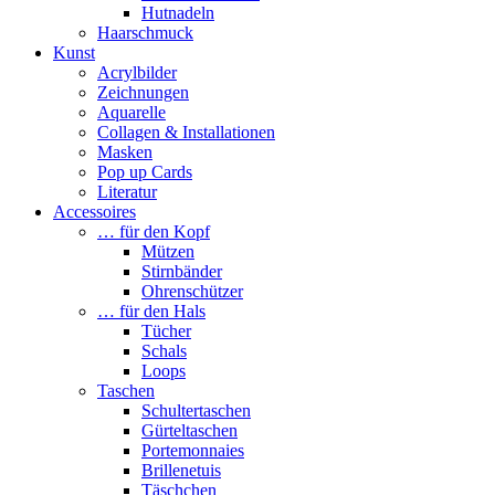
Hutnadeln
Haarschmuck
Kunst
Acrylbilder
Zeichnungen
Aquarelle
Collagen & Installationen
Masken
Pop up Cards
Literatur
Accessoires
… für den Kopf
Mützen
Stirnbänder
Ohrenschützer
… für den Hals
Tücher
Schals
Loops
Taschen
Schultertaschen
Gürteltaschen
Portemonnaies
Brillenetuis
Täschchen