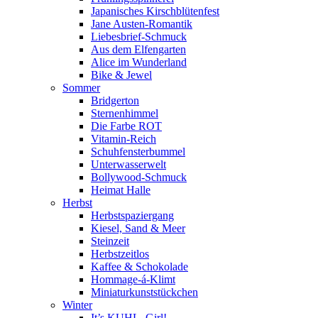
Japanisches Kirschblütenfest
Jane Austen-Romantik
Liebesbrief-Schmuck
Aus dem Elfengarten
Alice im Wunderland
Bike & Jewel
Sommer
Bridgerton
Sternenhimmel
Die Farbe ROT
Vitamin-Reich
Schuhfensterbummel
Unterwasserwelt
Bollywood-Schmuck
Heimat Halle
Herbst
Herbstspaziergang
Kiesel, Sand & Meer
Steinzeit
Herbstzeitlos
Kaffee & Schokolade
Hommage-á-Klimt
Miniaturkunststückchen
Winter
It’s KUHL, Girl!