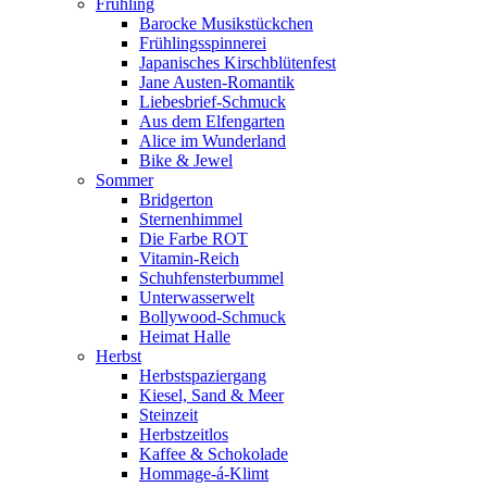
Frühling
Barocke Musikstückchen
Frühlingsspinnerei
Japanisches Kirschblütenfest
Jane Austen-Romantik
Liebesbrief-Schmuck
Aus dem Elfengarten
Alice im Wunderland
Bike & Jewel
Sommer
Bridgerton
Sternenhimmel
Die Farbe ROT
Vitamin-Reich
Schuhfensterbummel
Unterwasserwelt
Bollywood-Schmuck
Heimat Halle
Herbst
Herbstspaziergang
Kiesel, Sand & Meer
Steinzeit
Herbstzeitlos
Kaffee & Schokolade
Hommage-á-Klimt