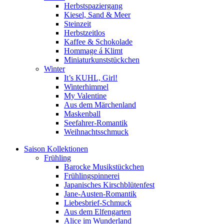
Herbstspaziergang
Kiesel, Sand & Meer
Steinzeit
Herbstzeitlos
Kaffee & Schokolade
Hommage á Klimt
Miniaturkunststückchen
Winter
It’s KUHL, Girl!
Winterhimmel
My Valentine
Aus dem Märchenland
Maskenball
Seefahrer-Romantik
Weihnachtsschmuck
Saison Kollektionen
Frühling
Barocke Musikstückchen
Frühlingspinnerei
Japanisches Kirschblütenfest
Jane-Austen-Romantik
Liebesbrief-Schmuck
Aus dem Elfengarten
Alice im Wunderland