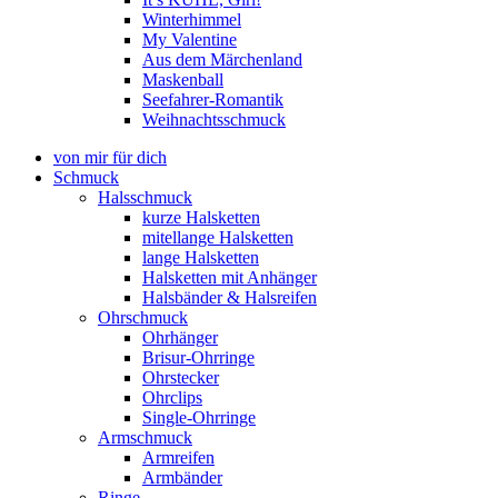
Winterhimmel
My Valentine
Aus dem Märchenland
Maskenball
Seefahrer-Romantik
Weihnachtsschmuck
von mir für dich
Schmuck
Halsschmuck
kurze Halsketten
mitellange Halsketten
lange Halsketten
Halsketten mit Anhänger
Halsbänder & Halsreifen
Ohrschmuck
Ohrhänger
Brisur-Ohrringe
Ohrstecker
Ohrclips
Single-Ohrringe
Armschmuck
Armreifen
Armbänder
Ringe