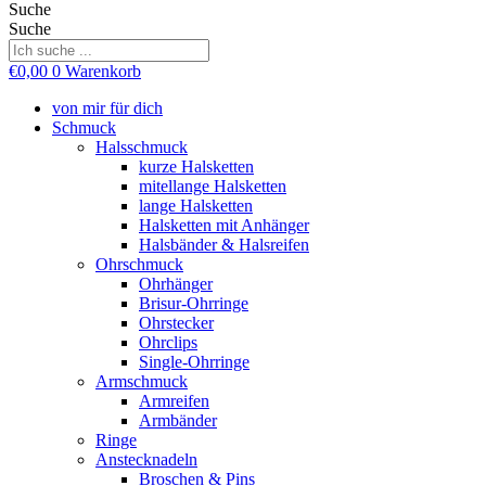
Suche
Suche
€
0,00
0
Warenkorb
von mir für dich
Schmuck
Halsschmuck
kurze Halsketten
mitellange Halsketten
lange Halsketten
Halsketten mit Anhänger
Halsbänder & Halsreifen
Ohrschmuck
Ohrhänger
Brisur-Ohrringe
Ohrstecker
Ohrclips
Single-Ohrringe
Armschmuck
Armreifen
Armbänder
Ringe
Anstecknadeln
Broschen & Pins