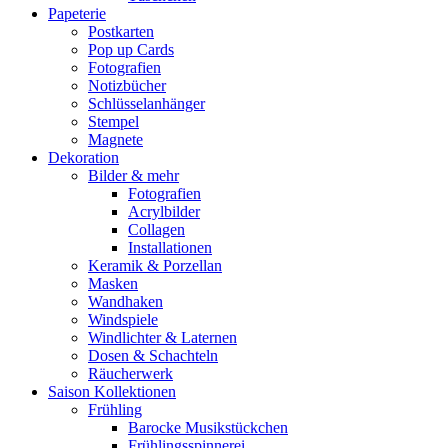
Papeterie
Postkarten
Pop up Cards
Fotografien
Notizbücher
Schlüsselanhänger
Stempel
Magnete
Dekoration
Bilder & mehr
Fotografien
Acrylbilder
Collagen
Installationen
Keramik & Porzellan
Masken
Wandhaken
Windspiele
Windlichter & Laternen
Dosen & Schachteln
Räucherwerk
Saison Kollektionen
Frühling
Barocke Musikstückchen
Frühlingsspinnerei