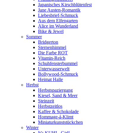
Japanisches Kirschblütenfest
Jane Austen-Romantik
Liebesbrief-Schmuck
Aus dem Elfengarten
Alice im Wunderland
Bike & Jewel
Sommer
Bridgerton
Sternenhimmel
Die Farbe ROT
Vitamin-Reich
Schuhfensterbummel
Unterwasserwelt
Bollywood-Schmuck
Heimat Halle
Herbst
Herbstspaziergang
Kiesel, Sand & Meer
Steinzeit
Herbstzeitlos
Kaffee & Schokolade
Hommage-á-Klimt
Miniaturkunststückchen
Winter
It’s KUHL, Girl!