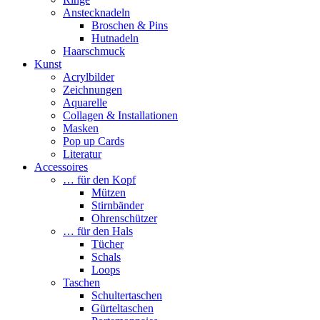
Anstecknadeln
Broschen & Pins
Hutnadeln
Haarschmuck
Kunst
Acrylbilder
Zeichnungen
Aquarelle
Collagen & Installationen
Masken
Pop up Cards
Literatur
Accessoires
… für den Kopf
Mützen
Stirnbänder
Ohrenschützer
… für den Hals
Tücher
Schals
Loops
Taschen
Schultertaschen
Gürteltaschen