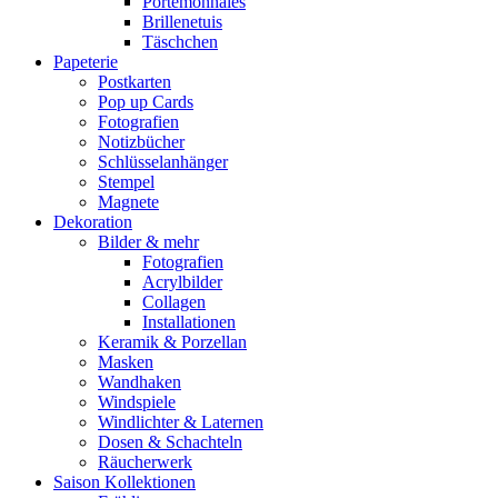
Portemonnaies
Brillenetuis
Täschchen
Papeterie
Postkarten
Pop up Cards
Fotografien
Notizbücher
Schlüsselanhänger
Stempel
Magnete
Dekoration
Bilder & mehr
Fotografien
Acrylbilder
Collagen
Installationen
Keramik & Porzellan
Masken
Wandhaken
Windspiele
Windlichter & Laternen
Dosen & Schachteln
Räucherwerk
Saison Kollektionen