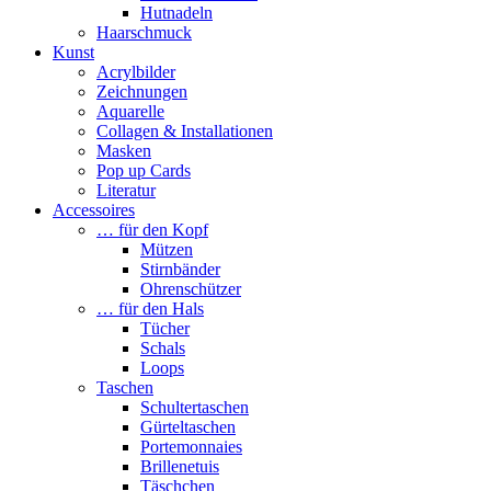
Hutnadeln
Haarschmuck
Kunst
Acrylbilder
Zeichnungen
Aquarelle
Collagen & Installationen
Masken
Pop up Cards
Literatur
Accessoires
… für den Kopf
Mützen
Stirnbänder
Ohrenschützer
… für den Hals
Tücher
Schals
Loops
Taschen
Schultertaschen
Gürteltaschen
Portemonnaies
Brillenetuis
Täschchen