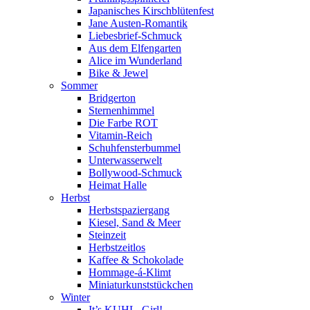
Japanisches Kirschblütenfest
Jane Austen-Romantik
Liebesbrief-Schmuck
Aus dem Elfengarten
Alice im Wunderland
Bike & Jewel
Sommer
Bridgerton
Sternenhimmel
Die Farbe ROT
Vitamin-Reich
Schuhfensterbummel
Unterwasserwelt
Bollywood-Schmuck
Heimat Halle
Herbst
Herbstspaziergang
Kiesel, Sand & Meer
Steinzeit
Herbstzeitlos
Kaffee & Schokolade
Hommage-á-Klimt
Miniaturkunststückchen
Winter
It’s KUHL, Girl!