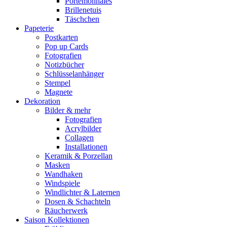
Portemonnaies
Brillenetuis
Täschchen
Papeterie
Postkarten
Pop up Cards
Fotografien
Notizbücher
Schlüsselanhänger
Stempel
Magnete
Dekoration
Bilder & mehr
Fotografien
Acrylbilder
Collagen
Installationen
Keramik & Porzellan
Masken
Wandhaken
Windspiele
Windlichter & Laternen
Dosen & Schachteln
Räucherwerk
Saison Kollektionen