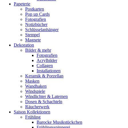
Papeterie
Postkarten
Pop up Cards
Fotografien
Notizbücher
Schlüsselanhänger
Stempel
Magnete
Dekoration
Bilder & mehr
Fotografien
Acrylbilder
Collagen
Installationen
Keramik & Porzellan
Masken
Wandhaken
Windspiele
Windlichter & Laternen
Dosen & Schachteln
Räucherwerk
Saison Kollektionen
Frühling
Barocke Musikstückchen
Frühlingsspinnerei