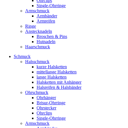
Ohrclips
Single-Ohrringe
Armschmuck
Armbänder
Armreifen
Ringe
Anstecknadeln
Broschen & Pins
Hutnadeln
Haarschmuck
Schmuck
Halsschmuck
kurze Halsketten
mittellange Halsketten
lange Halsketten
Halsketten mit Anhänger
Halsreifen & Halsbänder
Ohrschmuck
Ohrhänger
Brisur-Ohrringe
Ohrstecker
Ohrclips
Single-Ohrringe
Armschmuck