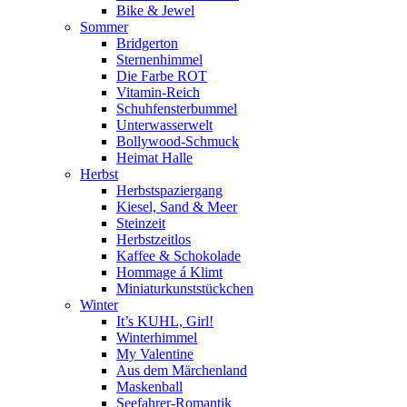
Bike & Jewel
Sommer
Bridgerton
Sternenhimmel
Die Farbe ROT
Vitamin-Reich
Schuhfensterbummel
Unterwasserwelt
Bollywood-Schmuck
Heimat Halle
Herbst
Herbstspaziergang
Kiesel, Sand & Meer
Steinzeit
Herbstzeitlos
Kaffee & Schokolade
Hommage á Klimt
Miniaturkunststückchen
Winter
It’s KUHL, Girl!
Winterhimmel
My Valentine
Aus dem Märchenland
Maskenball
Seefahrer-Romantik