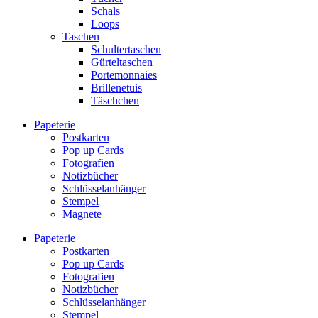
Schals
Loops
Taschen
Schultertaschen
Gürteltaschen
Portemonnaies
Brillenetuis
Täschchen
Papeterie
Postkarten
Pop up Cards
Fotografien
Notizbücher
Schlüsselanhänger
Stempel
Magnete
Papeterie
Postkarten
Pop up Cards
Fotografien
Notizbücher
Schlüsselanhänger
Stempel