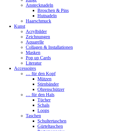
Anstecknadeln
Broschen & Pins
Hutnadeln
Haarschmuck
Kunst
Acrylbilder
Zeichnungen
Aquarelle
Collagen & Installationen
Masken
Pop up Cards
Literatur
Accessoires
… für den Kopf
Mützen
Stirnbänder
Ohrenschützer
… für den Hals
Tücher
Schals
Loops
Taschen
Schultertaschen
Gürteltaschen