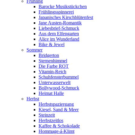
Frühling
Barocke Musikstückchen
Frühlingsspinnerei
Japanisches Kirschblütenfest
Jane Austen-Romantik
Liebesbrief-Schmuck
Aus dem Elfengarten
Alice im Wunderland
Bike & Jewel
Sommer
Bridgerton
Sternenhimmel
Die Farbe ROT
Vitamin-Reich
Schuhfensterbummel
Unterwasserwelt
Bollywood-Schmuck
Heimat Halle
Herbst
Herbstspaziergang
Kiesel, Sand & Meer
Steinzeit
Herbstzeitlos
Kaffee & Schokolade
Hommage-á-Klimt