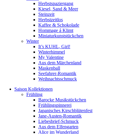
Herbstspaziergang
Kiesel, Sand & Meer
Steinzeit
Herbstzeitlos
Kaffee & Schokolade
Hommage á Klimt
Miniaturkunststückchen
Winter
It’s KUHL, Girl!
Winterhimmel
My Valentine
Aus dem Märchenland
Maskenball
Seefahrer-Romantik
Weihnachtsschmuck
Saison Kollektionen
Frühling
Barocke Musikstückchen
Frühlingspinnerei
Japanisches Kirschblütenfest
Jane-Austen-Romantik
Liebesbrief-Schmuck
Aus dem Elfengarten
Alice im Wunderland