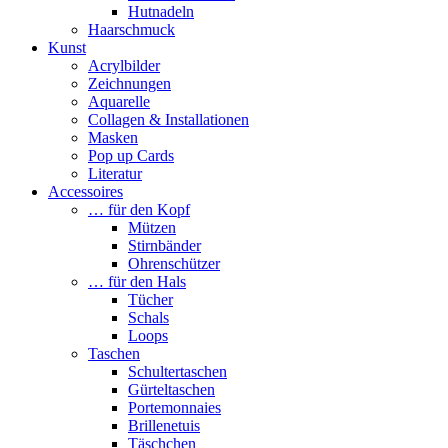
Hutnadeln
Haarschmuck
Kunst
Acrylbilder
Zeichnungen
Aquarelle
Collagen & Installationen
Masken
Pop up Cards
Literatur
Accessoires
… für den Kopf
Mützen
Stirnbänder
Ohrenschützer
… für den Hals
Tücher
Schals
Loops
Taschen
Schultertaschen
Gürteltaschen
Portemonnaies
Brillenetuis
Täschchen