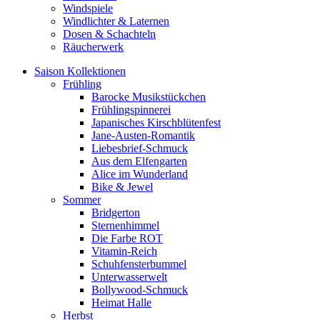
Windspiele
Windlichter & Laternen
Dosen & Schachteln
Räucherwerk
Saison Kollektionen
Frühling
Barocke Musikstückchen
Frühlingspinnerei
Japanisches Kirschblütenfest
Jane-Austen-Romantik
Liebesbrief-Schmuck
Aus dem Elfengarten
Alice im Wunderland
Bike & Jewel
Sommer
Bridgerton
Sternenhimmel
Die Farbe ROT
Vitamin-Reich
Schuhfensterbummel
Unterwasserwelt
Bollywood-Schmuck
Heimat Halle
Herbst