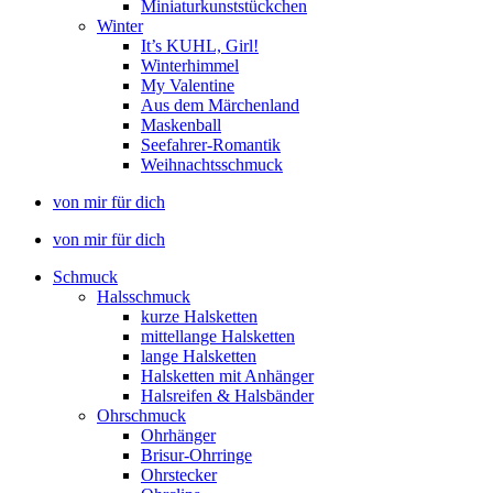
Miniaturkunststückchen
Winter
It’s KUHL, Girl!
Winterhimmel
My Valentine
Aus dem Märchenland
Maskenball
Seefahrer-Romantik
Weihnachtsschmuck
von mir für dich
von mir für dich
Schmuck
Halsschmuck
kurze Halsketten
mittellange Halsketten
lange Halsketten
Halsketten mit Anhänger
Halsreifen & Halsbänder
Ohrschmuck
Ohrhänger
Brisur-Ohrringe
Ohrstecker