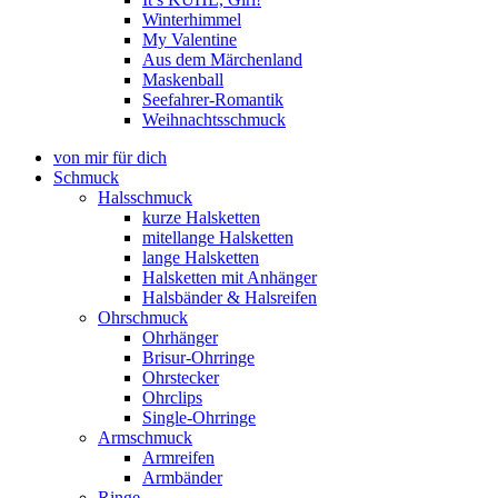
Winterhimmel
My Valentine
Aus dem Märchenland
Maskenball
Seefahrer-Romantik
Weihnachtsschmuck
von mir für dich
Schmuck
Halsschmuck
kurze Halsketten
mitellange Halsketten
lange Halsketten
Halsketten mit Anhänger
Halsbänder & Halsreifen
Ohrschmuck
Ohrhänger
Brisur-Ohrringe
Ohrstecker
Ohrclips
Single-Ohrringe
Armschmuck
Armreifen
Armbänder
Ringe