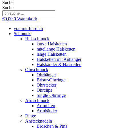
Suche
Suche
€
0,00
0
Warenkorb
von mir für dich
Schmuck
Halsschmuck
kurze Halsketten
mitellange Halsketten
lange Halsketten
Halsketten mit Anhänger
Halsbänder & Halsreifen
Ohrschmuck
Ohrhänger
Brisur-Ohrringe
Ohrstecker
Ohrclips
Single-Ohrringe
Armschmuck
Armreifen
Armbänder
Ringe
Anstecknadeln
Broschen & Pins