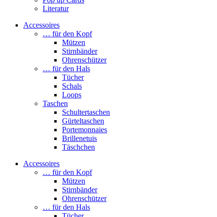
Literatur
Accessoires
… für den Kopf
Mützen
Stirnbänder
Ohrenschützer
… für den Hals
Tücher
Schals
Loops
Taschen
Schultertaschen
Gürteltaschen
Portemonnaies
Brillenetuis
Täschchen
Accessoires
… für den Kopf
Mützen
Stirnbänder
Ohrenschützer
… für den Hals
Tücher