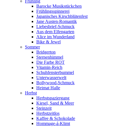
Frühling
Barocke Musikstückchen
Frühlingsspinnerei
Japanisches Kirschblütenfest
Jane Austen-Romantik
Liebesbrief-Schmuck
Aus dem Elfengarten
Alice im Wunderland
Bike & Jewel
Sommer
Bridgerton
Sternenhimmel
Die Farbe ROT
Vitamin-Reich
Schuhfensterbummel
Unterwasserwelt
Bollywood-Schmuck
Heimat Halle
Herbst
Herbstspaziergang
Kiesel, Sand & Meer
Steinzeit
Herbstzeitlos
Kaffee & Schokolade
Hommage-á-Klimt