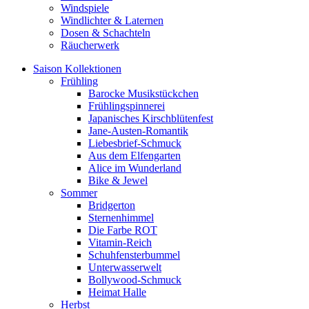
Windspiele
Windlichter & Laternen
Dosen & Schachteln
Räucherwerk
Saison Kollektionen
Frühling
Barocke Musikstückchen
Frühlingspinnerei
Japanisches Kirschblütenfest
Jane-Austen-Romantik
Liebesbrief-Schmuck
Aus dem Elfengarten
Alice im Wunderland
Bike & Jewel
Sommer
Bridgerton
Sternenhimmel
Die Farbe ROT
Vitamin-Reich
Schuhfensterbummel
Unterwasserwelt
Bollywood-Schmuck
Heimat Halle
Herbst