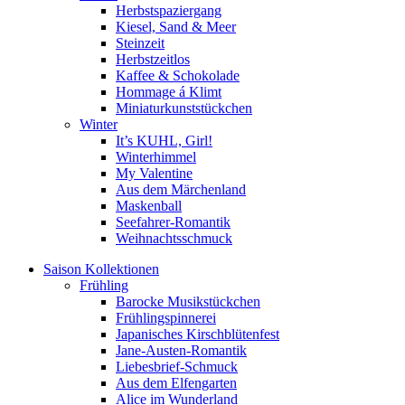
Herbstspaziergang
Kiesel, Sand & Meer
Steinzeit
Herbstzeitlos
Kaffee & Schokolade
Hommage á Klimt
Miniaturkunststückchen
Winter
It’s KUHL, Girl!
Winterhimmel
My Valentine
Aus dem Märchenland
Maskenball
Seefahrer-Romantik
Weihnachtsschmuck
Saison Kollektionen
Frühling
Barocke Musikstückchen
Frühlingspinnerei
Japanisches Kirschblütenfest
Jane-Austen-Romantik
Liebesbrief-Schmuck
Aus dem Elfengarten
Alice im Wunderland