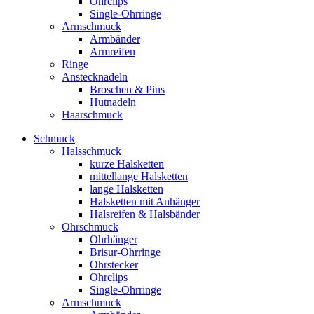
Ohrclips
Single-Ohrringe
Armschmuck
Armbänder
Armreifen
Ringe
Anstecknadeln
Broschen & Pins
Hutnadeln
Haarschmuck
Schmuck
Halsschmuck
kurze Halsketten
mittellange Halsketten
lange Halsketten
Halsketten mit Anhänger
Halsreifen & Halsbänder
Ohrschmuck
Ohrhänger
Brisur-Ohrringe
Ohrstecker
Ohrclips
Single-Ohrringe
Armschmuck