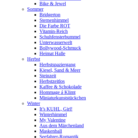
Bike & Jewel
Sommer
Bridgerton
Sternenhimmel
Die Farbe ROT
Vitamin-Reich
Schuhfensterbummel
Unterwasserwelt
Bollywood-Schmuck
Heimat Halle
Herbst
Herbstspaziergang
Kiesel, Sand & Meer
Steinzeit
Herbstzeitlos
Kaffee & Schokolade
Hommage á Klimt
Miniaturkunststückchen
Winter
It’s KUHL, Girl!
Winterhimmel
My Valentine
Aus dem Märchenland
Maskenball
Seefahrer-Romantik