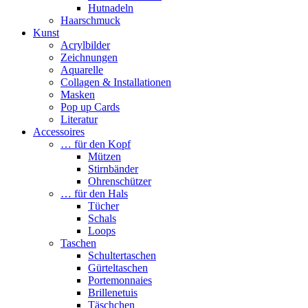
Hutnadeln
Haarschmuck
Kunst
Acrylbilder
Zeichnungen
Aquarelle
Collagen & Installationen
Masken
Pop up Cards
Literatur
Accessoires
… für den Kopf
Mützen
Stirnbänder
Ohrenschützer
… für den Hals
Tücher
Schals
Loops
Taschen
Schultertaschen
Gürteltaschen
Portemonnaies
Brillenetuis
Täschchen