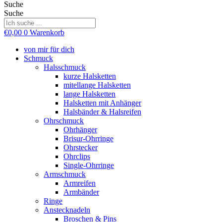
Suche
Suche
€
0,00
0
Warenkorb
von mir für dich
Schmuck
Halsschmuck
kurze Halsketten
mitellange Halsketten
lange Halsketten
Halsketten mit Anhänger
Halsbänder & Halsreifen
Ohrschmuck
Ohrhänger
Brisur-Ohrringe
Ohrstecker
Ohrclips
Single-Ohrringe
Armschmuck
Armreifen
Armbänder
Ringe
Anstecknadeln
Broschen & Pins