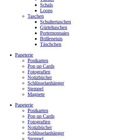
Schals
Loops
Taschen
Schultertaschen
Gürteltaschen
Portemonnaies
Brillenetuis
Täschchen
Papeterie
Postkarten
Pop up Cards
Fotografien
Notizbücher
Schlüsselanhänger
Stempel
Magnete
Papeterie
Postkarten
Pop up Cards
Fotografien
Notizbücher
Schlüsselanhänger
Stempel