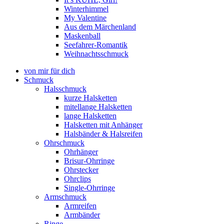
Winterhimmel
My Valentine
Aus dem Märchenland
Maskenball
Seefahrer-Romantik
Weihnachtsschmuck
von mir für dich
Schmuck
Halsschmuck
kurze Halsketten
mitellange Halsketten
lange Halsketten
Halsketten mit Anhänger
Halsbänder & Halsreifen
Ohrschmuck
Ohrhänger
Brisur-Ohrringe
Ohrstecker
Ohrclips
Single-Ohrringe
Armschmuck
Armreifen
Armbänder
Ringe