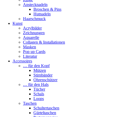
Anstecknadeln
Broschen & Pins
Hutnadeln
Haarschmuck
Kunst
Acrylbilder
Zeichnungen
Aquarelle
Collagen & Installationen
Masken
Pop up Cards
Literatur
Accessoires
… für den Kopf
Mützen
Stirnbänder
Ohrenschützer
… für den Hals
Tücher
Schals
Loops
Taschen
Schultertaschen
Gürteltaschen