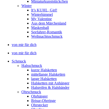
Miniaturkunststückchen
Winter
It’s KUHL, Girl!
Winterhimmel
My Valentine
Aus dem Märchenland
Maskenball
Seefahrer-Romantik
Weihnachtsschmuck
von mir für dich
von mir für dich
Schmuck
Halsschmuck
kurze Halsketten
mittellange Halsketten
lange Halsketten
Halsketten mit Anhänger
Halsreifen & Halsbänder
Ohrschmuck
Ohrhänger
Brisur-Ohrringe
Ohrstecker