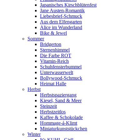
Japanisches Kirschblütenfest
Jane Austen-Romantik
Liebesbrief-Schmuck
Aus dem Elfengarten
Alice im Wunderland
Bike & Jewel
Sommer
Bridgerton
Sternenhimmel
Die Farbe ROT
Vitamin-Reich
Schuhfensterbummel
Unterwasserwelt
Bollywood-Schmuck
Heimat Halle
Herbst
Herbstspaziergang
Kiesel, Sand & Meer
Steinzeit
Herbstzeitlos
Kaffee & Schokolade
Hommage-á-Klimt
Miniaturkunststückchen
Winter
It’s KUHL, Girl!