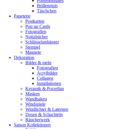
Portemonnaies
Brillenetuis
Täschchen
Papeterie
Postkarten
Pop up Cards
Fotografien
Notizbücher
Schlüsselanhänger
Stempel
Magnete
Dekoration
Bilder & mehr
Fotografien
Acrylbilder
Collagen
Installationen
Keramik & Porzellan
Masken
Wandhaken
Windspiele
Windlichter & Laternen
Dosen & Schachteln
Räucherwerk
Saison Kollektionen