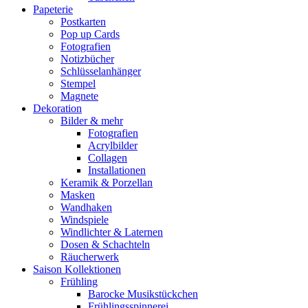
Papeterie
Postkarten
Pop up Cards
Fotografien
Notizbücher
Schlüsselanhänger
Stempel
Magnete
Dekoration
Bilder & mehr
Fotografien
Acrylbilder
Collagen
Installationen
Keramik & Porzellan
Masken
Wandhaken
Windspiele
Windlichter & Laternen
Dosen & Schachteln
Räucherwerk
Saison Kollektionen
Frühling
Barocke Musikstückchen
Frühlingsspinnerei