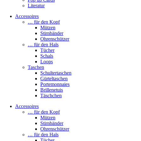
Literatur
Accessoires
… für den Kopf
Mützen
Stirnbänder
Ohrenschützer
… für den Hals
Tücher
Schals
Loops
Taschen
Schultertaschen
Gürteltaschen
Portemonnaies
Brillenetuis
Täschchen
Accessoires
… für den Kopf
Mützen
Stirnbänder
Ohrenschützer
… für den Hals
Tücher