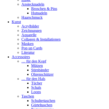
Anstecknadeln
Broschen & Pins
Hutnadeln
Haarschmuck
Kunst
Acrylbilder
Zeichnungen
Aquarelle
Collagen & Installationen
Masken
Pop up Cards
Literatur
Accessoires
… für den Kopf
Mützen
Stirnbänder
Ohrenschützer
… für den Hals
Tücher
Schals
Loops
Taschen
Schultertaschen
Gürteltaschen