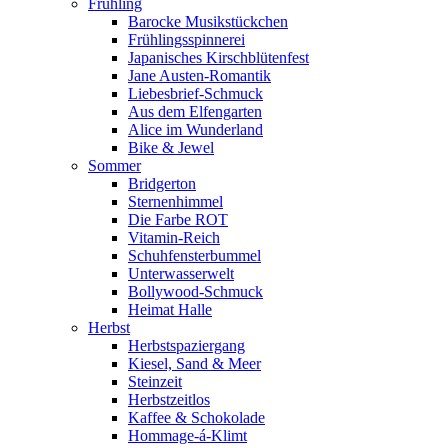
Frühling
Barocke Musikstückchen
Frühlingsspinnerei
Japanisches Kirschblütenfest
Jane Austen-Romantik
Liebesbrief-Schmuck
Aus dem Elfengarten
Alice im Wunderland
Bike & Jewel
Sommer
Bridgerton
Sternenhimmel
Die Farbe ROT
Vitamin-Reich
Schuhfensterbummel
Unterwasserwelt
Bollywood-Schmuck
Heimat Halle
Herbst
Herbstspaziergang
Kiesel, Sand & Meer
Steinzeit
Herbstzeitlos
Kaffee & Schokolade
Hommage-á-Klimt