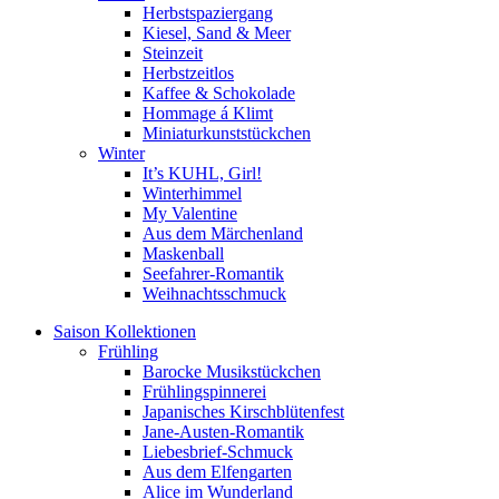
Herbstspaziergang
Kiesel, Sand & Meer
Steinzeit
Herbstzeitlos
Kaffee & Schokolade
Hommage á Klimt
Miniaturkunststückchen
Winter
It’s KUHL, Girl!
Winterhimmel
My Valentine
Aus dem Märchenland
Maskenball
Seefahrer-Romantik
Weihnachtsschmuck
Saison Kollektionen
Frühling
Barocke Musikstückchen
Frühlingspinnerei
Japanisches Kirschblütenfest
Jane-Austen-Romantik
Liebesbrief-Schmuck
Aus dem Elfengarten
Alice im Wunderland