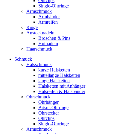
Ohrclips
Single-Ohrringe
Armschmuck
Armbänder
Armreifen
Ringe
Anstecknadeln
Broschen & Pins
Hutnadeln
Haarschmuck
Schmuck
Halsschmuck
kurze Halsketten
mittellange Halsketten
lange Halsketten
Halsketten mit Anhänger
Halsreifen & Halsbänder
Ohrschmuck
Ohrhänger
Brisur-Ohrringe
Ohrstecker
Ohrclips
Single-Ohrringe
Armschmuck