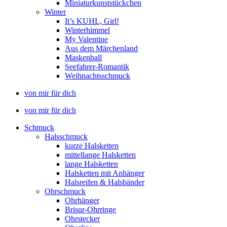
Miniaturkunststückchen
Winter
It’s KUHL, Girl!
Winterhimmel
My Valentine
Aus dem Märchenland
Maskenball
Seefahrer-Romantik
Weihnachtsschmuck
von mir für dich
von mir für dich
Schmuck
Halsschmuck
kurze Halsketten
mittellange Halsketten
lange Halsketten
Halsketten mit Anhänger
Halsreifen & Halsbänder
Ohrschmuck
Ohrhänger
Brisur-Ohrringe
Ohrstecker