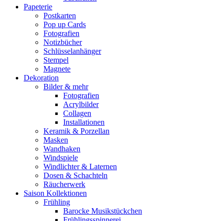
Papeterie
Postkarten
Pop up Cards
Fotografien
Notizbücher
Schlüsselanhänger
Stempel
Magnete
Dekoration
Bilder & mehr
Fotografien
Acrylbilder
Collagen
Installationen
Keramik & Porzellan
Masken
Wandhaken
Windspiele
Windlichter & Laternen
Dosen & Schachteln
Räucherwerk
Saison Kollektionen
Frühling
Barocke Musikstückchen
Frühlingsspinnerei