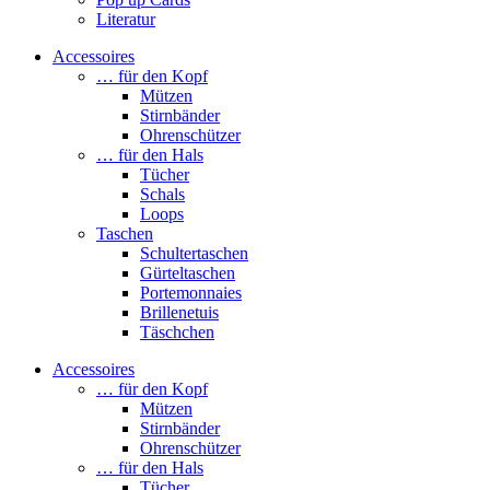
Literatur
Accessoires
… für den Kopf
Mützen
Stirnbänder
Ohrenschützer
… für den Hals
Tücher
Schals
Loops
Taschen
Schultertaschen
Gürteltaschen
Portemonnaies
Brillenetuis
Täschchen
Accessoires
… für den Kopf
Mützen
Stirnbänder
Ohrenschützer
… für den Hals
Tücher