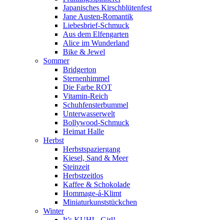
Japanisches Kirschblütenfest
Jane Austen-Romantik
Liebesbrief-Schmuck
Aus dem Elfengarten
Alice im Wunderland
Bike & Jewel
Sommer
Bridgerton
Sternenhimmel
Die Farbe ROT
Vitamin-Reich
Schuhfensterbummel
Unterwasserwelt
Bollywood-Schmuck
Heimat Halle
Herbst
Herbstspaziergang
Kiesel, Sand & Meer
Steinzeit
Herbstzeitlos
Kaffee & Schokolade
Hommage-á-Klimt
Miniaturkunststückchen
Winter
It’s KUHL, Girl!