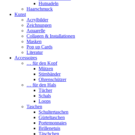
Hutnadeln
Haarschmuck
Kunst
Acrylbilder
Zeichnungen
Aquarelle
Collagen & Installationen
Masken
Pop up Cards
Literatur
Accessoires
… für den Kopf
Mützen
Stirnbänder
Ohrenschützer
… für den Hals
Tücher
Schals
Loops
Taschen
Schultertaschen
Gürteltaschen
Portemonnaies
Brillenetuis
Täschchen