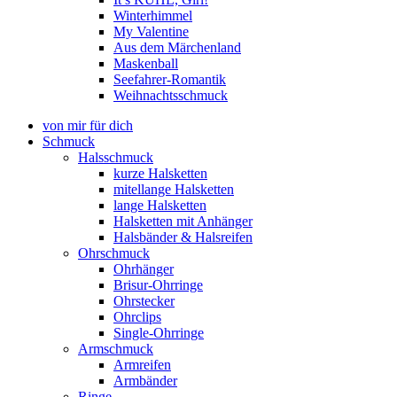
Winterhimmel
My Valentine
Aus dem Märchenland
Maskenball
Seefahrer-Romantik
Weihnachtsschmuck
von mir für dich
Schmuck
Halsschmuck
kurze Halsketten
mitellange Halsketten
lange Halsketten
Halsketten mit Anhänger
Halsbänder & Halsreifen
Ohrschmuck
Ohrhänger
Brisur-Ohrringe
Ohrstecker
Ohrclips
Single-Ohrringe
Armschmuck
Armreifen
Armbänder
Ringe