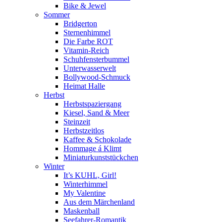
Bike & Jewel
Sommer
Bridgerton
Sternenhimmel
Die Farbe ROT
Vitamin-Reich
Schuhfensterbummel
Unterwasserwelt
Bollywood-Schmuck
Heimat Halle
Herbst
Herbstspaziergang
Kiesel, Sand & Meer
Steinzeit
Herbstzeitlos
Kaffee & Schokolade
Hommage á Klimt
Miniaturkunststückchen
Winter
It’s KUHL, Girl!
Winterhimmel
My Valentine
Aus dem Märchenland
Maskenball
Seefahrer-Romantik