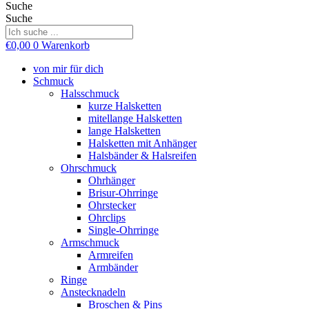
Suche
Suche
€
0,00
0
Warenkorb
von mir für dich
Schmuck
Halsschmuck
kurze Halsketten
mitellange Halsketten
lange Halsketten
Halsketten mit Anhänger
Halsbänder & Halsreifen
Ohrschmuck
Ohrhänger
Brisur-Ohrringe
Ohrstecker
Ohrclips
Single-Ohrringe
Armschmuck
Armreifen
Armbänder
Ringe
Anstecknadeln
Broschen & Pins