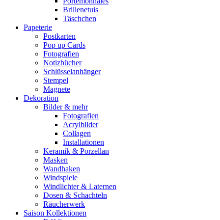
Portemonnaies
Brillenetuis
Täschchen
Papeterie
Postkarten
Pop up Cards
Fotografien
Notizbücher
Schlüsselanhänger
Stempel
Magnete
Dekoration
Bilder & mehr
Fotografien
Acrylbilder
Collagen
Installationen
Keramik & Porzellan
Masken
Wandhaken
Windspiele
Windlichter & Laternen
Dosen & Schachteln
Räucherwerk
Saison Kollektionen