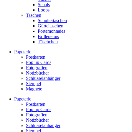
Schals
Loops
Taschen
Schultertaschen
Gürteltaschen
Portemonnaies
Brillenetuis
Täschchen
Papeterie
Postkarten
Pop up Cards
Fotografien
Notizbücher
Schlüsselanhänger
Stempel
Magnete
Papeterie
Postkarten
Pop up Cards
Fotografien
Notizbücher
Schlüsselanhänger
Stempel