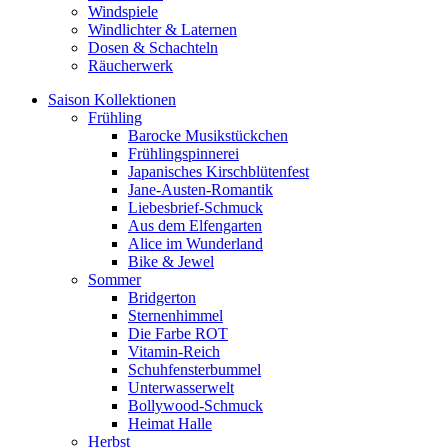
Windspiele
Windlichter & Laternen
Dosen & Schachteln
Räucherwerk
Saison Kollektionen
Frühling
Barocke Musikstückchen
Frühlingspinnerei
Japanisches Kirschblütenfest
Jane-Austen-Romantik
Liebesbrief-Schmuck
Aus dem Elfengarten
Alice im Wunderland
Bike & Jewel
Sommer
Bridgerton
Sternenhimmel
Die Farbe ROT
Vitamin-Reich
Schuhfensterbummel
Unterwasserwelt
Bollywood-Schmuck
Heimat Halle
Herbst