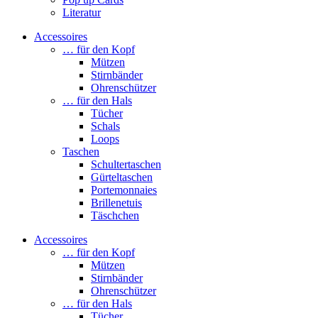
Literatur
Accessoires
… für den Kopf
Mützen
Stirnbänder
Ohrenschützer
… für den Hals
Tücher
Schals
Loops
Taschen
Schultertaschen
Gürteltaschen
Portemonnaies
Brillenetuis
Täschchen
Accessoires
… für den Kopf
Mützen
Stirnbänder
Ohrenschützer
… für den Hals
Tücher