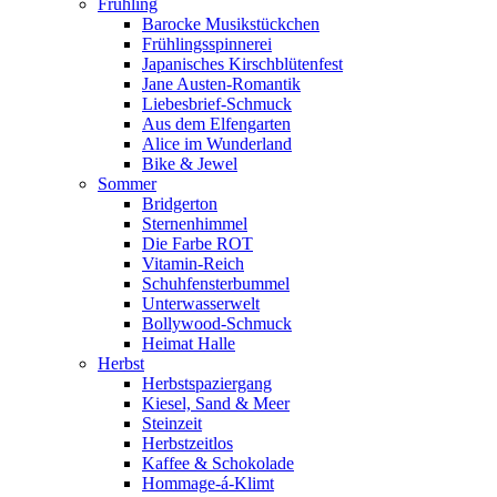
Frühling
Barocke Musikstückchen
Frühlingsspinnerei
Japanisches Kirschblütenfest
Jane Austen-Romantik
Liebesbrief-Schmuck
Aus dem Elfengarten
Alice im Wunderland
Bike & Jewel
Sommer
Bridgerton
Sternenhimmel
Die Farbe ROT
Vitamin-Reich
Schuhfensterbummel
Unterwasserwelt
Bollywood-Schmuck
Heimat Halle
Herbst
Herbstspaziergang
Kiesel, Sand & Meer
Steinzeit
Herbstzeitlos
Kaffee & Schokolade
Hommage-á-Klimt