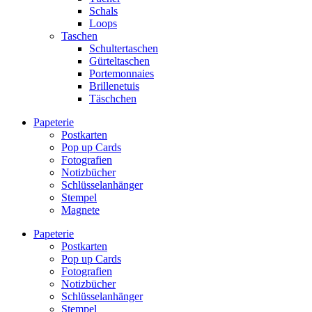
Schals
Loops
Taschen
Schultertaschen
Gürteltaschen
Portemonnaies
Brillenetuis
Täschchen
Papeterie
Postkarten
Pop up Cards
Fotografien
Notizbücher
Schlüsselanhänger
Stempel
Magnete
Papeterie
Postkarten
Pop up Cards
Fotografien
Notizbücher
Schlüsselanhänger
Stempel