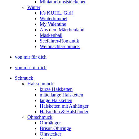
Miniaturkunststückchen
Winter
It’s KUHL, Girl!
Winterhimmel
My Valentine
Aus dem Märchenland
Maskenball
Seefahrer-Romantik
Weihnachtsschmuck
von mir für dich
von mir für dich
Schmuck
Halsschmuck
kurze Halsketten
mittellange Halsketten
lange Halsketten
Halsketten mit Anhänger
Halsreifen & Halsbänder
Ohrschmuck
Ohrhänger
Brisur-Ohrringe
Ohrstecker