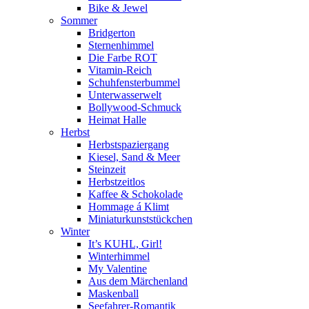
Bike & Jewel
Sommer
Bridgerton
Sternenhimmel
Die Farbe ROT
Vitamin-Reich
Schuhfensterbummel
Unterwasserwelt
Bollywood-Schmuck
Heimat Halle
Herbst
Herbstspaziergang
Kiesel, Sand & Meer
Steinzeit
Herbstzeitlos
Kaffee & Schokolade
Hommage á Klimt
Miniaturkunststückchen
Winter
It’s KUHL, Girl!
Winterhimmel
My Valentine
Aus dem Märchenland
Maskenball
Seefahrer-Romantik