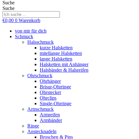
Suche
Suche
€
0,00
0
Warenkorb
von mir für dich
Schmuck
Halsschmuck
kurze Halsketten
mitellange Halsketten
lange Halsketten
Halsketten mit Anhänger
Halsbänder & Halsreifen
Ohrschmuck
Ohrhänger
Brisur-Ohrringe
Ohrstecker
Ohrclips
Single-Ohrringe
Armschmuck
Armreifen
Armbänder
Ringe
Anstecknadeln
Broschen & Pins