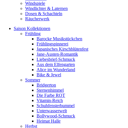
Windspiele
Windlichter & Laternen
Dosen & Schachteln
Räucherwerk
Saison Kollektionen
Frühling
Barocke Musikstückchen
Frühlingspinnerei
Japanisches Kirschblütenfest
Jane-Austen-Romantik
Liebesbrief-Schmuck
Aus dem Elfengarten
Alice im Wunderland
Bike & Jewel
Sommer
Bridgerton
Sternenhimmel
Die Farbe ROT
Vitamin-Reich
Schuhfensterbummel
Unterwasserwelt
Bollywood-Schmuck
Heimat Halle
Herbst