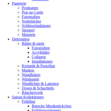
Papeterie
Postkarten
Pop up Cards
Fotografien
Notizbücher
Schlüsselanhänger
Stempel
Magnete
Dekoration
Bilder & mehr
Fotografien
Acrylbilder
Collagen
Installationen
Keramik & Porzellan
Masken
Wandhaken
Windspiele
Windlichter & Laternen
Dosen & Schachteln
Räucherwerk
Saison Kollektionen
Frühling
Barocke Musikstückchen
Frühlingsspinnerei