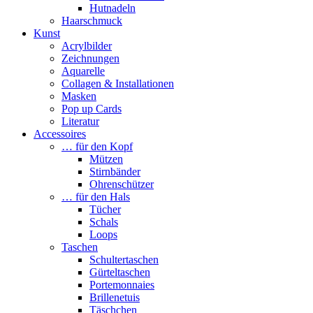
Hutnadeln
Haarschmuck
Kunst
Acrylbilder
Zeichnungen
Aquarelle
Collagen & Installationen
Masken
Pop up Cards
Literatur
Accessoires
… für den Kopf
Mützen
Stirnbänder
Ohrenschützer
… für den Hals
Tücher
Schals
Loops
Taschen
Schultertaschen
Gürteltaschen
Portemonnaies
Brillenetuis
Täschchen