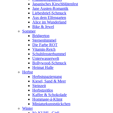
Japanisches Kirschblütenfest
Jane Austen-Romantik
Liebesbrief-Schmuck
Aus dem Elfengarten
Alice im Wunderland
Bike & Jewel
Sommer
Bridgerton
Sternenhimmel
Die Farbe ROT
Vitamin-Reich
Schuhfensterbummel
Unterwasserwelt
Bollywood-Schmuck
Heimat Halle
Herbst
Herbstspaziergang
Kiesel, Sand & Meer
Steinzeit
Herbstzeitlos
Kaffee & Schokolade
Hommage-á-Klimt
Miniaturkunststückchen
Winter
It’s KUHL, Girl!