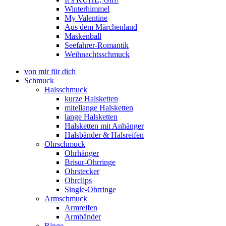
Winterhimmel
My Valentine
Aus dem Märchenland
Maskenball
Seefahrer-Romantik
Weihnachtsschmuck
von mir für dich
Schmuck
Halsschmuck
kurze Halsketten
mitellange Halsketten
lange Halsketten
Halsketten mit Anhänger
Halsbänder & Halsreifen
Ohrschmuck
Ohrhänger
Brisur-Ohrringe
Ohrstecker
Ohrclips
Single-Ohrringe
Armschmuck
Armreifen
Armbänder
Ringe