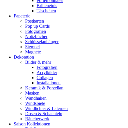
Portemonnaies
Brillenetuis
Täschchen
Papeterie
Postkarten
Pop up Cards
Fotografien
Notizbücher
Schlüsselanhänger
Stempel
Magnete
Dekoration
Bilder & mehr
Fotografien
Acrylbilder
Collagen
Installationen
Keramik & Porzellan
Masken
Wandhaken
Windspiele
Windlichter & Laternen
Dosen & Schachteln
Räucherwerk
Saison Kollektionen