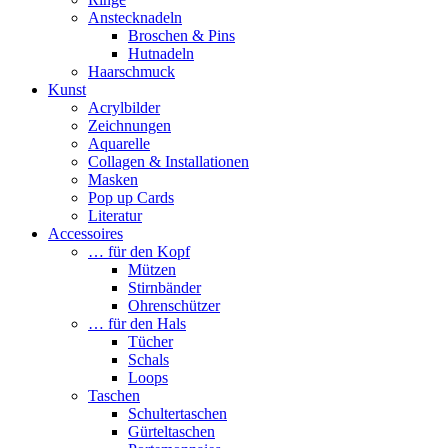
Anstecknadeln
Broschen & Pins
Hutnadeln
Haarschmuck
Kunst
Acrylbilder
Zeichnungen
Aquarelle
Collagen & Installationen
Masken
Pop up Cards
Literatur
Accessoires
… für den Kopf
Mützen
Stirnbänder
Ohrenschützer
… für den Hals
Tücher
Schals
Loops
Taschen
Schultertaschen
Gürteltaschen