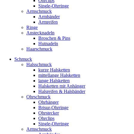
Ohrclips
Single-Ohrringe
Armschmuck
Armbänder
Armreifen
Ringe
Anstecknadeln
Broschen & Pins
Hutnadeln
Haarschmuck
Schmuck
Halsschmuck
kurze Halsketten
mittellange Halsketten
lange Halsketten
Halsketten mit Anhänger
Halsreifen & Halsbänder
Ohrschmuck
Ohrhänger
Brisur-Ohrringe
Ohrstecker
Ohrclips
Single-Ohrringe
Armschmuck