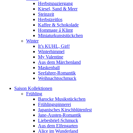
Herbstspaziergang
Kiesel, Sand & Meer
Steinzeit
Herbstzeitlos
Kaffee & Schokolade
Hommage á Klimt
Miniaturkunststückchen
Winter
It’s KUHL, Girl!
Winterhimmel
My Valentine
Aus dem Märchenland
Maskenball
Seefahrer-Romantik
Weihnachtsschmuck
Saison Kollektionen
Frühling
Barocke Musikstückchen
Frühlingspinnerei
Japanisches Kirschblütenfest
Jane-Austen-Romantik
Liebesbrief-Schmuck
Aus dem Elfengarten
Alice im Wunderland