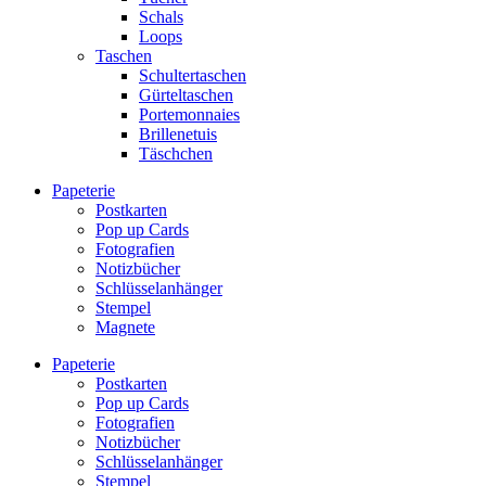
Schals
Loops
Taschen
Schultertaschen
Gürteltaschen
Portemonnaies
Brillenetuis
Täschchen
Papeterie
Postkarten
Pop up Cards
Fotografien
Notizbücher
Schlüsselanhänger
Stempel
Magnete
Papeterie
Postkarten
Pop up Cards
Fotografien
Notizbücher
Schlüsselanhänger
Stempel