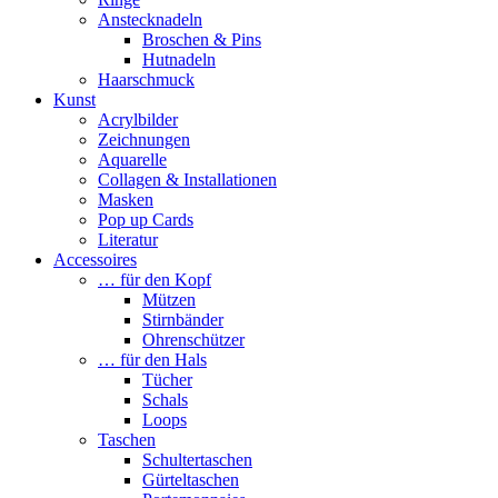
Anstecknadeln
Broschen & Pins
Hutnadeln
Haarschmuck
Kunst
Acrylbilder
Zeichnungen
Aquarelle
Collagen & Installationen
Masken
Pop up Cards
Literatur
Accessoires
… für den Kopf
Mützen
Stirnbänder
Ohrenschützer
… für den Hals
Tücher
Schals
Loops
Taschen
Schultertaschen
Gürteltaschen