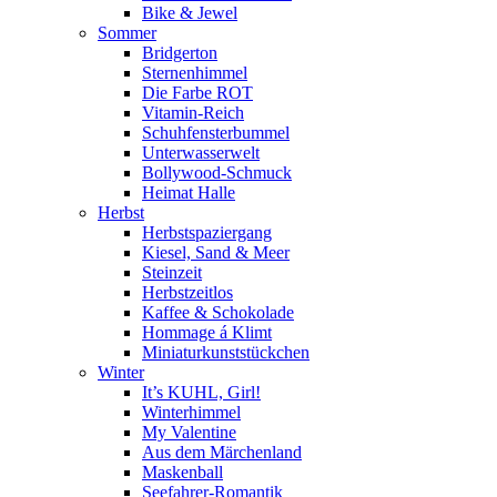
Bike & Jewel
Sommer
Bridgerton
Sternenhimmel
Die Farbe ROT
Vitamin-Reich
Schuhfensterbummel
Unterwasserwelt
Bollywood-Schmuck
Heimat Halle
Herbst
Herbstspaziergang
Kiesel, Sand & Meer
Steinzeit
Herbstzeitlos
Kaffee & Schokolade
Hommage á Klimt
Miniaturkunststückchen
Winter
It’s KUHL, Girl!
Winterhimmel
My Valentine
Aus dem Märchenland
Maskenball
Seefahrer-Romantik