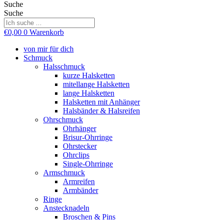
Suche
Suche
€
0,00
0
Warenkorb
von mir für dich
Schmuck
Halsschmuck
kurze Halsketten
mitellange Halsketten
lange Halsketten
Halsketten mit Anhänger
Halsbänder & Halsreifen
Ohrschmuck
Ohrhänger
Brisur-Ohrringe
Ohrstecker
Ohrclips
Single-Ohrringe
Armschmuck
Armreifen
Armbänder
Ringe
Anstecknadeln
Broschen & Pins