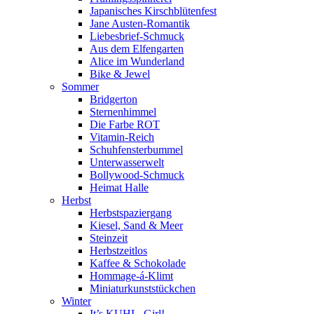
Japanisches Kirschblütenfest
Jane Austen-Romantik
Liebesbrief-Schmuck
Aus dem Elfengarten
Alice im Wunderland
Bike & Jewel
Sommer
Bridgerton
Sternenhimmel
Die Farbe ROT
Vitamin-Reich
Schuhfensterbummel
Unterwasserwelt
Bollywood-Schmuck
Heimat Halle
Herbst
Herbstspaziergang
Kiesel, Sand & Meer
Steinzeit
Herbstzeitlos
Kaffee & Schokolade
Hommage-á-Klimt
Miniaturkunststückchen
Winter
It’s KUHL, Girl!