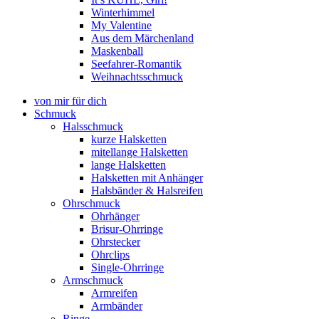
Winterhimmel
My Valentine
Aus dem Märchenland
Maskenball
Seefahrer-Romantik
Weihnachtsschmuck
von mir für dich
Schmuck
Halsschmuck
kurze Halsketten
mitellange Halsketten
lange Halsketten
Halsketten mit Anhänger
Halsbänder & Halsreifen
Ohrschmuck
Ohrhänger
Brisur-Ohrringe
Ohrstecker
Ohrclips
Single-Ohrringe
Armschmuck
Armreifen
Armbänder
Ringe