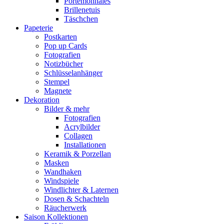
Portemonnaies
Brillenetuis
Täschchen
Papeterie
Postkarten
Pop up Cards
Fotografien
Notizbücher
Schlüsselanhänger
Stempel
Magnete
Dekoration
Bilder & mehr
Fotografien
Acrylbilder
Collagen
Installationen
Keramik & Porzellan
Masken
Wandhaken
Windspiele
Windlichter & Laternen
Dosen & Schachteln
Räucherwerk
Saison Kollektionen