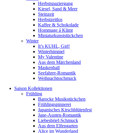
Herbstspaziergang
Kiesel, Sand & Meer
Steinzeit
Herbstzeitlos
Kaffee & Schokolade
Hommage á Klimt
Miniaturkunststückchen
Winter
It’s KUHL, Girl!
Winterhimmel
My Valentine
Aus dem Märchenland
Maskenball
Seefahrer-Romantik
Weihnachtsschmuck
Saison Kollektionen
Frühling
Barocke Musikstückchen
Frühlingspinnerei
Japanisches Kirschblütenfest
Jane-Austen-Romantik
Liebesbrief-Schmuck
Aus dem Elfengarten
Alice im Wunderland