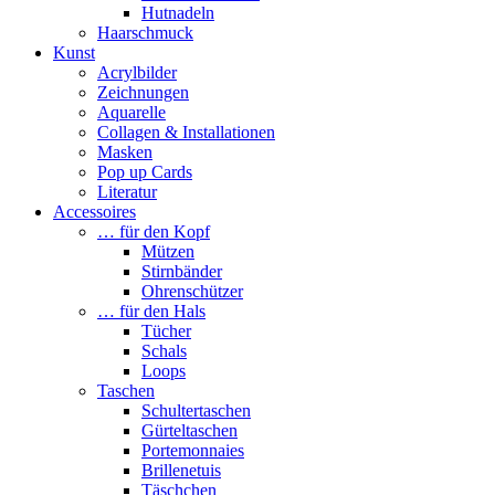
Hutnadeln
Haarschmuck
Kunst
Acrylbilder
Zeichnungen
Aquarelle
Collagen & Installationen
Masken
Pop up Cards
Literatur
Accessoires
… für den Kopf
Mützen
Stirnbänder
Ohrenschützer
… für den Hals
Tücher
Schals
Loops
Taschen
Schultertaschen
Gürteltaschen
Portemonnaies
Brillenetuis
Täschchen