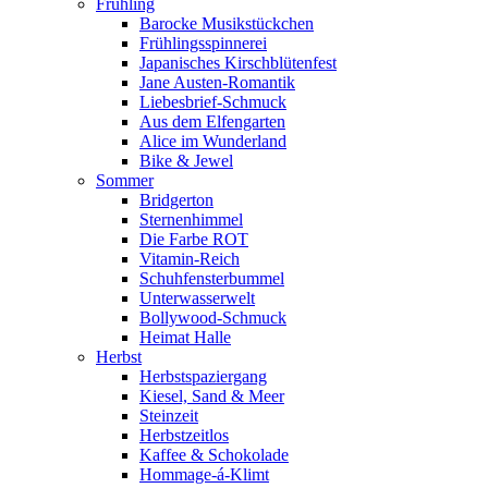
Frühling
Barocke Musikstückchen
Frühlingsspinnerei
Japanisches Kirschblütenfest
Jane Austen-Romantik
Liebesbrief-Schmuck
Aus dem Elfengarten
Alice im Wunderland
Bike & Jewel
Sommer
Bridgerton
Sternenhimmel
Die Farbe ROT
Vitamin-Reich
Schuhfensterbummel
Unterwasserwelt
Bollywood-Schmuck
Heimat Halle
Herbst
Herbstspaziergang
Kiesel, Sand & Meer
Steinzeit
Herbstzeitlos
Kaffee & Schokolade
Hommage-á-Klimt