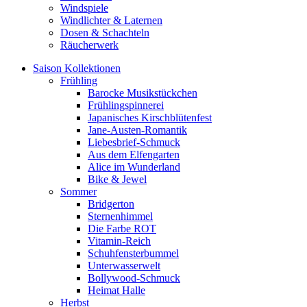
Windspiele
Windlichter & Laternen
Dosen & Schachteln
Räucherwerk
Saison Kollektionen
Frühling
Barocke Musikstückchen
Frühlingspinnerei
Japanisches Kirschblütenfest
Jane-Austen-Romantik
Liebesbrief-Schmuck
Aus dem Elfengarten
Alice im Wunderland
Bike & Jewel
Sommer
Bridgerton
Sternenhimmel
Die Farbe ROT
Vitamin-Reich
Schuhfensterbummel
Unterwasserwelt
Bollywood-Schmuck
Heimat Halle
Herbst