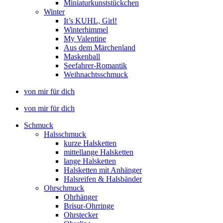
Miniaturkunststückchen
Winter
It’s KUHL, Girl!
Winterhimmel
My Valentine
Aus dem Märchenland
Maskenball
Seefahrer-Romantik
Weihnachtsschmuck
von mir für dich
von mir für dich
Schmuck
Halsschmuck
kurze Halsketten
mittellange Halsketten
lange Halsketten
Halsketten mit Anhänger
Halsreifen & Halsbänder
Ohrschmuck
Ohrhänger
Brisur-Ohrringe
Ohrstecker