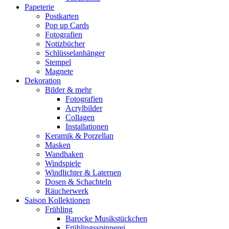
Papeterie
Postkarten
Pop up Cards
Fotografien
Notizbücher
Schlüsselanhänger
Stempel
Magnete
Dekoration
Bilder & mehr
Fotografien
Acrylbilder
Collagen
Installationen
Keramik & Porzellan
Masken
Wandhaken
Windspiele
Windlichter & Laternen
Dosen & Schachteln
Räucherwerk
Saison Kollektionen
Frühling
Barocke Musikstückchen
Frühlingsspinnerei