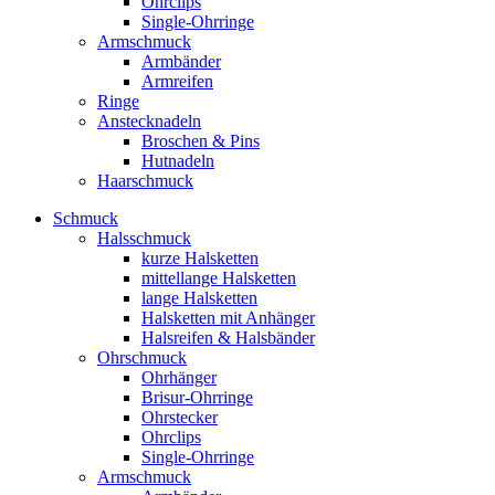
Ohrclips
Single-Ohrringe
Armschmuck
Armbänder
Armreifen
Ringe
Anstecknadeln
Broschen & Pins
Hutnadeln
Haarschmuck
Schmuck
Halsschmuck
kurze Halsketten
mittellange Halsketten
lange Halsketten
Halsketten mit Anhänger
Halsreifen & Halsbänder
Ohrschmuck
Ohrhänger
Brisur-Ohrringe
Ohrstecker
Ohrclips
Single-Ohrringe
Armschmuck