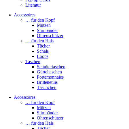
Literatur
Accessoires
… für den Kopf
Mützen
Stirnbänder
Ohrenschützer
… für den Hals
Tücher
Schals
Loops
Taschen
Schultertaschen
Gürteltaschen
Portemonnaies
Brillenetuis
Täschchen
Accessoires
… für den Kopf
Mützen
Stirnbänder
Ohrenschützer
… für den Hals
Tücher