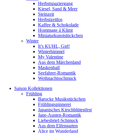
Herbstspaziergang
Kiesel, Sand & Meer
Steinzeit
Herbstzeitlos
Kaffee & Schokolade
Hommage á Klimt
Miniaturkunststückchen
Winter
It’s KUHL, Girl!
Winterhimmel
My Valentine
Aus dem Märchenland
Maskenball
Seefahrer-Romantik
Weihnachtsschmuck
Saison Kollektionen
Frühling
Barocke Musikstückchen
Frühlingspinnerei
Japanisches Kirschblütenfest
Jane-Austen-Romantik
Liebesbrief-Schmuck
Aus dem Elfengarten
Alice im Wunderland