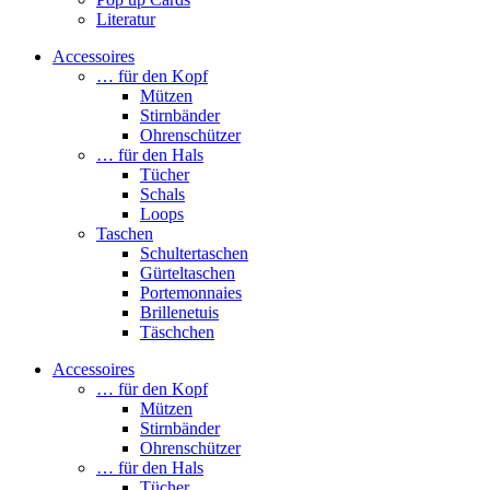
Literatur
Accessoires
… für den Kopf
Mützen
Stirnbänder
Ohrenschützer
… für den Hals
Tücher
Schals
Loops
Taschen
Schultertaschen
Gürteltaschen
Portemonnaies
Brillenetuis
Täschchen
Accessoires
… für den Kopf
Mützen
Stirnbänder
Ohrenschützer
… für den Hals
Tücher