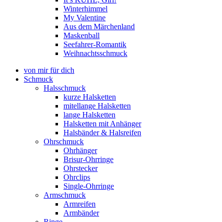
Winterhimmel
My Valentine
Aus dem Märchenland
Maskenball
Seefahrer-Romantik
Weihnachtsschmuck
von mir für dich
Schmuck
Halsschmuck
kurze Halsketten
mitellange Halsketten
lange Halsketten
Halsketten mit Anhänger
Halsbänder & Halsreifen
Ohrschmuck
Ohrhänger
Brisur-Ohrringe
Ohrstecker
Ohrclips
Single-Ohrringe
Armschmuck
Armreifen
Armbänder
Ringe