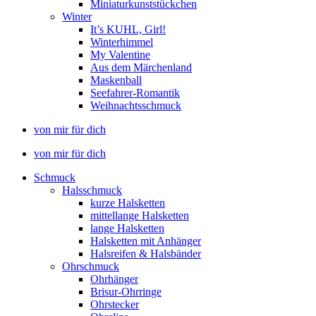
Miniaturkunststückchen
Winter
It’s KUHL, Girl!
Winterhimmel
My Valentine
Aus dem Märchenland
Maskenball
Seefahrer-Romantik
Weihnachtsschmuck
von mir für dich
von mir für dich
Schmuck
Halsschmuck
kurze Halsketten
mittellange Halsketten
lange Halsketten
Halsketten mit Anhänger
Halsreifen & Halsbänder
Ohrschmuck
Ohrhänger
Brisur-Ohrringe
Ohrstecker