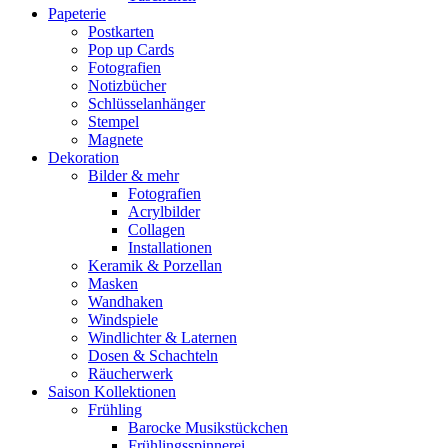
Papeterie
Postkarten
Pop up Cards
Fotografien
Notizbücher
Schlüsselanhänger
Stempel
Magnete
Dekoration
Bilder & mehr
Fotografien
Acrylbilder
Collagen
Installationen
Keramik & Porzellan
Masken
Wandhaken
Windspiele
Windlichter & Laternen
Dosen & Schachteln
Räucherwerk
Saison Kollektionen
Frühling
Barocke Musikstückchen
Frühlingsspinnerei