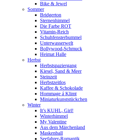
Bike & Jewel
Sommer
Bridgerton
Sternenhimmel
Die Farbe ROT
Vitamin-Reich
Schuhfensterbummel
Unterwasserwelt
Bollywood-Schmuck
Heimat Halle
Herbst
Herbstspaziergang
Kiesel, Sand & Meer
Steinzeit
Herbstzeitlos
Kaffee & Schokolade
Hommage á Klimt
Miniaturkunststückchen
Winter
It’s KUHL, Girl!
Winterhimmel
My Valentine
Aus dem Märchenland
Maskenball
Seefahrer-Romantik