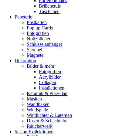
Portemonnaies
Brillenetuis
Täschchen
Papeterie
Postkarten
Pop up Cards
Fotografien
Notizbücher
Schlüsselanhänger
Stempel
Magnete
Dekoration
Bilder & mehr
Fotografien
Acrylbilder
Collagen
Installationen
Keramik & Porzellan
Masken
Wandhaken
Windspiele
Windlichter & Laternen
Dosen & Schachteln
Räucherwerk
Saison Kollektionen