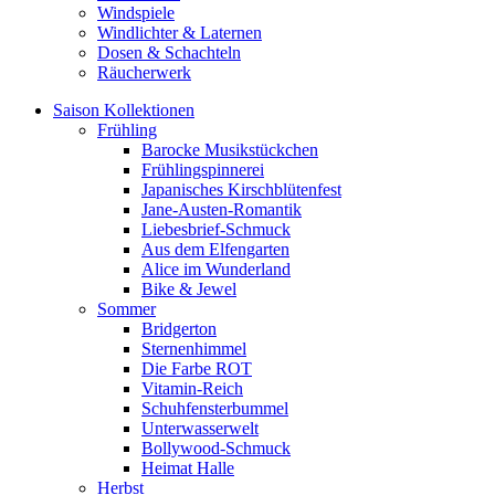
Windspiele
Windlichter & Laternen
Dosen & Schachteln
Räucherwerk
Saison Kollektionen
Frühling
Barocke Musikstückchen
Frühlingspinnerei
Japanisches Kirschblütenfest
Jane-Austen-Romantik
Liebesbrief-Schmuck
Aus dem Elfengarten
Alice im Wunderland
Bike & Jewel
Sommer
Bridgerton
Sternenhimmel
Die Farbe ROT
Vitamin-Reich
Schuhfensterbummel
Unterwasserwelt
Bollywood-Schmuck
Heimat Halle
Herbst