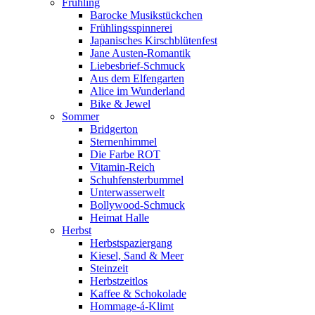
Frühling
Barocke Musikstückchen
Frühlingsspinnerei
Japanisches Kirschblütenfest
Jane Austen-Romantik
Liebesbrief-Schmuck
Aus dem Elfengarten
Alice im Wunderland
Bike & Jewel
Sommer
Bridgerton
Sternenhimmel
Die Farbe ROT
Vitamin-Reich
Schuhfensterbummel
Unterwasserwelt
Bollywood-Schmuck
Heimat Halle
Herbst
Herbstspaziergang
Kiesel, Sand & Meer
Steinzeit
Herbstzeitlos
Kaffee & Schokolade
Hommage-á-Klimt