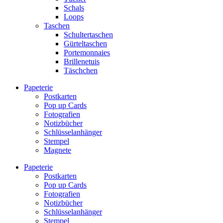
Schals
Loops
Taschen
Schultertaschen
Gürteltaschen
Portemonnaies
Brillenetuis
Täschchen
Papeterie
Postkarten
Pop up Cards
Fotografien
Notizbücher
Schlüsselanhänger
Stempel
Magnete
Papeterie
Postkarten
Pop up Cards
Fotografien
Notizbücher
Schlüsselanhänger
Stempel