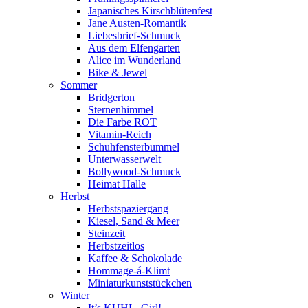
Japanisches Kirschblütenfest
Jane Austen-Romantik
Liebesbrief-Schmuck
Aus dem Elfengarten
Alice im Wunderland
Bike & Jewel
Sommer
Bridgerton
Sternenhimmel
Die Farbe ROT
Vitamin-Reich
Schuhfensterbummel
Unterwasserwelt
Bollywood-Schmuck
Heimat Halle
Herbst
Herbstspaziergang
Kiesel, Sand & Meer
Steinzeit
Herbstzeitlos
Kaffee & Schokolade
Hommage-á-Klimt
Miniaturkunststückchen
Winter
It’s KUHL, Girl!