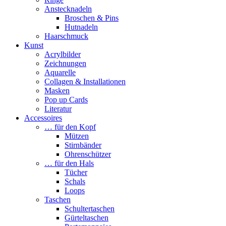
Anstecknadeln
Broschen & Pins
Hutnadeln
Haarschmuck
Kunst
Acrylbilder
Zeichnungen
Aquarelle
Collagen & Installationen
Masken
Pop up Cards
Literatur
Accessoires
… für den Kopf
Mützen
Stirnbänder
Ohrenschützer
… für den Hals
Tücher
Schals
Loops
Taschen
Schultertaschen
Gürteltaschen