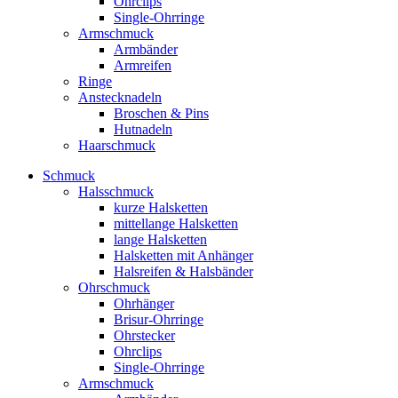
Ohrclips
Single-Ohrringe
Armschmuck
Armbänder
Armreifen
Ringe
Anstecknadeln
Broschen & Pins
Hutnadeln
Haarschmuck
Schmuck
Halsschmuck
kurze Halsketten
mittellange Halsketten
lange Halsketten
Halsketten mit Anhänger
Halsreifen & Halsbänder
Ohrschmuck
Ohrhänger
Brisur-Ohrringe
Ohrstecker
Ohrclips
Single-Ohrringe
Armschmuck