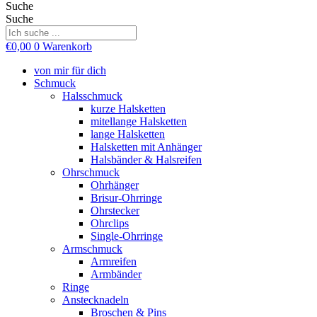
Suche
Suche
€
0,00
0
Warenkorb
von mir für dich
Schmuck
Halsschmuck
kurze Halsketten
mitellange Halsketten
lange Halsketten
Halsketten mit Anhänger
Halsbänder & Halsreifen
Ohrschmuck
Ohrhänger
Brisur-Ohrringe
Ohrstecker
Ohrclips
Single-Ohrringe
Armschmuck
Armreifen
Armbänder
Ringe
Anstecknadeln
Broschen & Pins