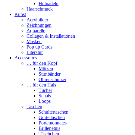
Hutnadeln
Haarschmuck
Kunst
Acrylbilder
Zeichnungen
Aquarelle
Collagen & Installationen
Masken
Pop up Cards
Literatur
Accessoires
… für den Kopf
Mützen
Stirnbänder
Ohrenschützer
… für den Hals
Tücher
Schals
Loops
Taschen
Schultertaschen
Gürteltaschen
Portemonnaies
Brillenetuis
Täschchen