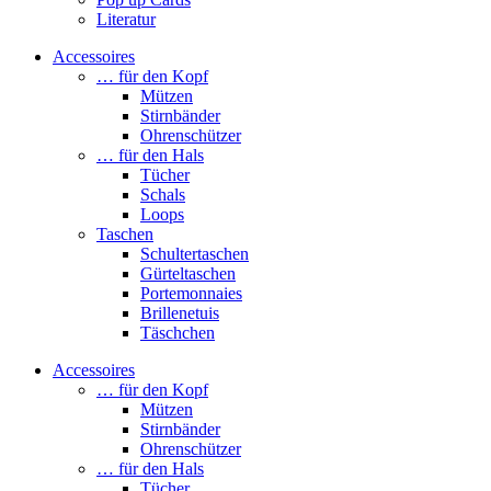
Literatur
Accessoires
… für den Kopf
Mützen
Stirnbänder
Ohrenschützer
… für den Hals
Tücher
Schals
Loops
Taschen
Schultertaschen
Gürteltaschen
Portemonnaies
Brillenetuis
Täschchen
Accessoires
… für den Kopf
Mützen
Stirnbänder
Ohrenschützer
… für den Hals
Tücher