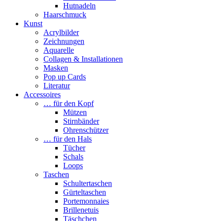
Hutnadeln
Haarschmuck
Kunst
Acrylbilder
Zeichnungen
Aquarelle
Collagen & Installationen
Masken
Pop up Cards
Literatur
Accessoires
… für den Kopf
Mützen
Stirnbänder
Ohrenschützer
… für den Hals
Tücher
Schals
Loops
Taschen
Schultertaschen
Gürteltaschen
Portemonnaies
Brillenetuis
Täschchen