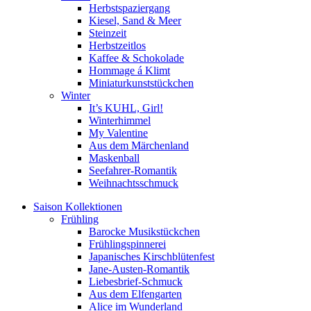
Herbstspaziergang
Kiesel, Sand & Meer
Steinzeit
Herbstzeitlos
Kaffee & Schokolade
Hommage á Klimt
Miniaturkunststückchen
Winter
It’s KUHL, Girl!
Winterhimmel
My Valentine
Aus dem Märchenland
Maskenball
Seefahrer-Romantik
Weihnachtsschmuck
Saison Kollektionen
Frühling
Barocke Musikstückchen
Frühlingspinnerei
Japanisches Kirschblütenfest
Jane-Austen-Romantik
Liebesbrief-Schmuck
Aus dem Elfengarten
Alice im Wunderland