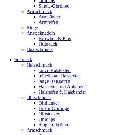
Ohrclips
Single-Ohrringe
Armschmuck
Armbänder
Armreifen
Ringe
Anstecknadeln
Broschen & Pins
Hutnadeln
Haarschmuck
Schmuck
Halsschmuck
kurze Halsketten
mittellange Halsketten
lange Halsketten
Halsketten mit Anhänger
Halsreifen & Halsbänder
Ohrschmuck
Ohrhänger
Brisur-Ohrringe
Ohrstecker
Ohrclips
Single-Ohrringe
Armschmuck