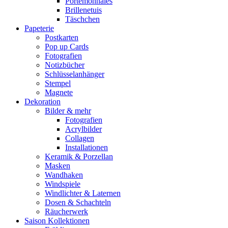
Portemonnaies
Brillenetuis
Täschchen
Papeterie
Postkarten
Pop up Cards
Fotografien
Notizbücher
Schlüsselanhänger
Stempel
Magnete
Dekoration
Bilder & mehr
Fotografien
Acrylbilder
Collagen
Installationen
Keramik & Porzellan
Masken
Wandhaken
Windspiele
Windlichter & Laternen
Dosen & Schachteln
Räucherwerk
Saison Kollektionen