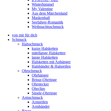
Winterhimmel
My Valentine
Aus dem Märchenland
Maskenball
Seefahrer-Romantik
Weihnachtsschmuck
von mir für dich
Schmuck
Halsschmuck
kurze Halsketten
mitellange Halsketten
lange Halsketten
Halsketten mit Anhänger
Halsbänder & Halsreifen
Ohrschmuck
Ohrhänger
Brisur-Ohrringe
Ohrstecker
Ohrclips
Single-Ohrringe
Armschmuck
Armreifen
Armbänder
Ringe