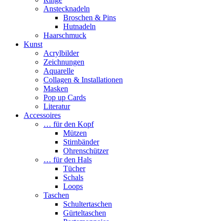
Anstecknadeln
Broschen & Pins
Hutnadeln
Haarschmuck
Kunst
Acrylbilder
Zeichnungen
Aquarelle
Collagen & Installationen
Masken
Pop up Cards
Literatur
Accessoires
… für den Kopf
Mützen
Stirnbänder
Ohrenschützer
… für den Hals
Tücher
Schals
Loops
Taschen
Schultertaschen
Gürteltaschen