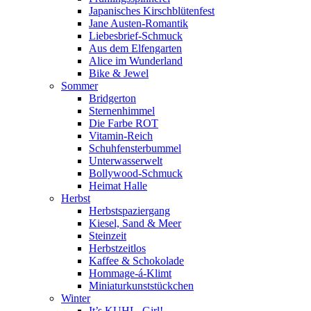
Japanisches Kirschblütenfest
Jane Austen-Romantik
Liebesbrief-Schmuck
Aus dem Elfengarten
Alice im Wunderland
Bike & Jewel
Sommer
Bridgerton
Sternenhimmel
Die Farbe ROT
Vitamin-Reich
Schuhfensterbummel
Unterwasserwelt
Bollywood-Schmuck
Heimat Halle
Herbst
Herbstspaziergang
Kiesel, Sand & Meer
Steinzeit
Herbstzeitlos
Kaffee & Schokolade
Hommage-á-Klimt
Miniaturkunststückchen
Winter
It’s KUHL, Girl!