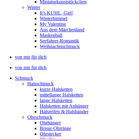
Miniaturkunststückchen
Winter
It’s KUHL, Girl!
Winterhimmel
My Valentine
Aus dem Märchenland
Maskenball
Seefahrer-Romantik
Weihnachtsschmuck
von mir für dich
von mir für dich
Schmuck
Halsschmuck
kurze Halsketten
mittellange Halsketten
lange Halsketten
Halsketten mit Anhänger
Halsreifen & Halsbänder
Ohrschmuck
Ohrhänger
Brisur-Ohrringe
Ohrstecker