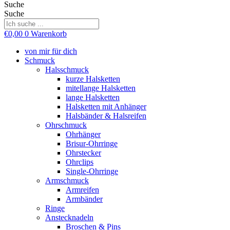
Suche
Suche
€
0,00
0
Warenkorb
von mir für dich
Schmuck
Halsschmuck
kurze Halsketten
mitellange Halsketten
lange Halsketten
Halsketten mit Anhänger
Halsbänder & Halsreifen
Ohrschmuck
Ohrhänger
Brisur-Ohrringe
Ohrstecker
Ohrclips
Single-Ohrringe
Armschmuck
Armreifen
Armbänder
Ringe
Anstecknadeln
Broschen & Pins