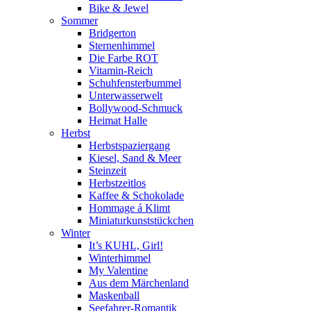
Bike & Jewel
Sommer
Bridgerton
Sternenhimmel
Die Farbe ROT
Vitamin-Reich
Schuhfensterbummel
Unterwasserwelt
Bollywood-Schmuck
Heimat Halle
Herbst
Herbstspaziergang
Kiesel, Sand & Meer
Steinzeit
Herbstzeitlos
Kaffee & Schokolade
Hommage á Klimt
Miniaturkunststückchen
Winter
It’s KUHL, Girl!
Winterhimmel
My Valentine
Aus dem Märchenland
Maskenball
Seefahrer-Romantik