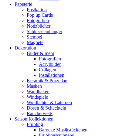
Papeterie
Postkarten
Pop up Cards
Fotografien
Notizbücher
Schlüsselanhänger
Stempel
Magnete
Dekoration
Bilder & mehr
Fotografien
Acrylbilder
Collagen
Installationen
Keramik & Porzellan
Masken
Wandhaken
Windspiele
Windlichter & Laternen
Dosen & Schachteln
Räucherwerk
Saison Kollektionen
Frühling
Barocke Musikstückchen
Frühlingsspinnerei