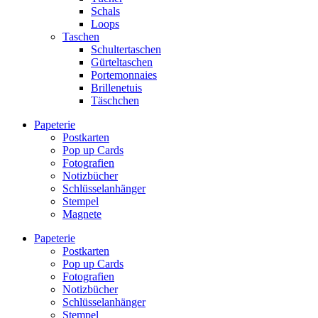
Schals
Loops
Taschen
Schultertaschen
Gürteltaschen
Portemonnaies
Brillenetuis
Täschchen
Papeterie
Postkarten
Pop up Cards
Fotografien
Notizbücher
Schlüsselanhänger
Stempel
Magnete
Papeterie
Postkarten
Pop up Cards
Fotografien
Notizbücher
Schlüsselanhänger
Stempel