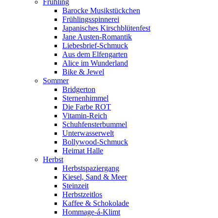
Frühling
Barocke Musikstückchen
Frühlingsspinnerei
Japanisches Kirschblütenfest
Jane Austen-Romantik
Liebesbrief-Schmuck
Aus dem Elfengarten
Alice im Wunderland
Bike & Jewel
Sommer
Bridgerton
Sternenhimmel
Die Farbe ROT
Vitamin-Reich
Schuhfensterbummel
Unterwasserwelt
Bollywood-Schmuck
Heimat Halle
Herbst
Herbstspaziergang
Kiesel, Sand & Meer
Steinzeit
Herbstzeitlos
Kaffee & Schokolade
Hommage-á-Klimt