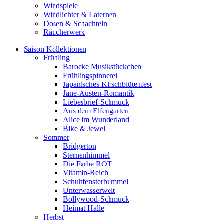
Windspiele
Windlichter & Laternen
Dosen & Schachteln
Räucherwerk
Saison Kollektionen
Frühling
Barocke Musikstückchen
Frühlingspinnerei
Japanisches Kirschblütenfest
Jane-Austen-Romantik
Liebesbrief-Schmuck
Aus dem Elfengarten
Alice im Wunderland
Bike & Jewel
Sommer
Bridgerton
Sternenhimmel
Die Farbe ROT
Vitamin-Reich
Schuhfensterbummel
Unterwasserwelt
Bollywood-Schmuck
Heimat Halle
Herbst