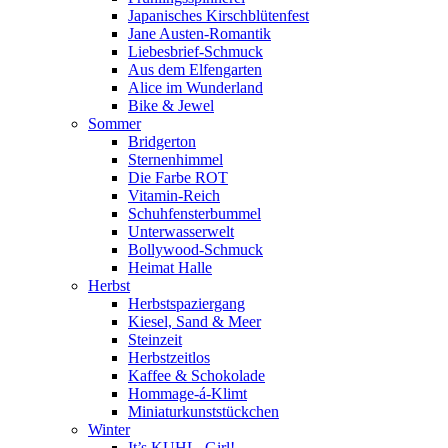
Japanisches Kirschblütenfest
Jane Austen-Romantik
Liebesbrief-Schmuck
Aus dem Elfengarten
Alice im Wunderland
Bike & Jewel
Sommer
Bridgerton
Sternenhimmel
Die Farbe ROT
Vitamin-Reich
Schuhfensterbummel
Unterwasserwelt
Bollywood-Schmuck
Heimat Halle
Herbst
Herbstspaziergang
Kiesel, Sand & Meer
Steinzeit
Herbstzeitlos
Kaffee & Schokolade
Hommage-á-Klimt
Miniaturkunststückchen
Winter
It’s KUHL, Girl!