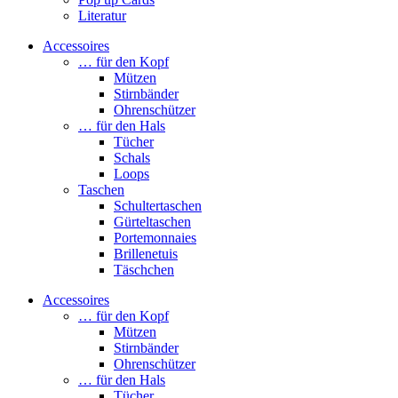
Literatur
Accessoires
… für den Kopf
Mützen
Stirnbänder
Ohrenschützer
… für den Hals
Tücher
Schals
Loops
Taschen
Schultertaschen
Gürteltaschen
Portemonnaies
Brillenetuis
Täschchen
Accessoires
… für den Kopf
Mützen
Stirnbänder
Ohrenschützer
… für den Hals
Tücher