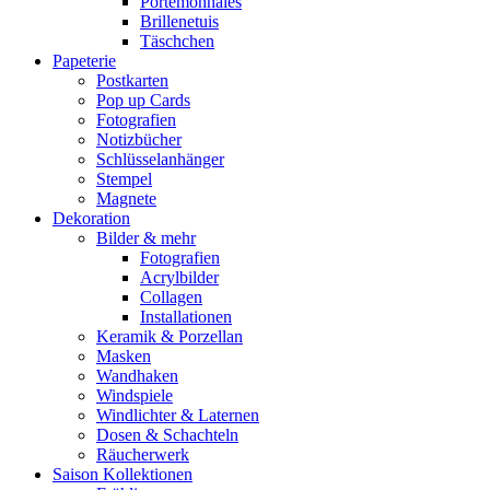
Portemonnaies
Brillenetuis
Täschchen
Papeterie
Postkarten
Pop up Cards
Fotografien
Notizbücher
Schlüsselanhänger
Stempel
Magnete
Dekoration
Bilder & mehr
Fotografien
Acrylbilder
Collagen
Installationen
Keramik & Porzellan
Masken
Wandhaken
Windspiele
Windlichter & Laternen
Dosen & Schachteln
Räucherwerk
Saison Kollektionen