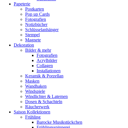
Papeterie
Postkarten
Pop up Cards
Fotografien
Notizbücher
Schlüsselanhänger
Stempel
Magnete
Dekoration
Bilder & mehr
Fotografien
Acrylbilder
Collagen
Installationen
Keramik & Porzellan
Masken
Wandhaken
Windspiele
Windlichter & Laternen
Dosen & Schachteln
Räucherwerk
Saison Kollektionen
Frühling
Barocke Musikstückchen
Frühlingsspinnerei