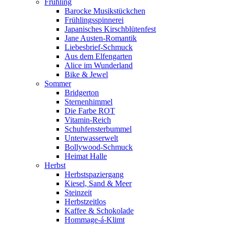
Frühling
Barocke Musikstückchen
Frühlingsspinnerei
Japanisches Kirschblütenfest
Jane Austen-Romantik
Liebesbrief-Schmuck
Aus dem Elfengarten
Alice im Wunderland
Bike & Jewel
Sommer
Bridgerton
Sternenhimmel
Die Farbe ROT
Vitamin-Reich
Schuhfensterbummel
Unterwasserwelt
Bollywood-Schmuck
Heimat Halle
Herbst
Herbstspaziergang
Kiesel, Sand & Meer
Steinzeit
Herbstzeitlos
Kaffee & Schokolade
Hommage-á-Klimt