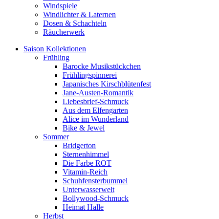
Windspiele
Windlichter & Laternen
Dosen & Schachteln
Räucherwerk
Saison Kollektionen
Frühling
Barocke Musikstückchen
Frühlingspinnerei
Japanisches Kirschblütenfest
Jane-Austen-Romantik
Liebesbrief-Schmuck
Aus dem Elfengarten
Alice im Wunderland
Bike & Jewel
Sommer
Bridgerton
Sternenhimmel
Die Farbe ROT
Vitamin-Reich
Schuhfensterbummel
Unterwasserwelt
Bollywood-Schmuck
Heimat Halle
Herbst