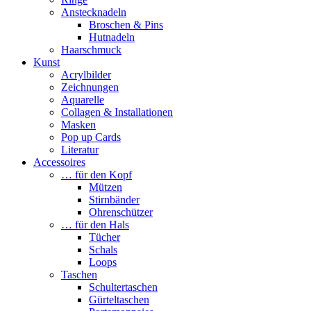
Anstecknadeln
Broschen & Pins
Hutnadeln
Haarschmuck
Kunst
Acrylbilder
Zeichnungen
Aquarelle
Collagen & Installationen
Masken
Pop up Cards
Literatur
Accessoires
… für den Kopf
Mützen
Stirnbänder
Ohrenschützer
… für den Hals
Tücher
Schals
Loops
Taschen
Schultertaschen
Gürteltaschen