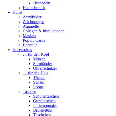
Hutnadeln
Haarschmuck
Kunst
Acrylbilder
Zeichnungen
Aquarelle
Collagen & Installationen
Masken
Pop up Cards
Literatur
Accessoires
… für den Kopf
Mützen
Stirnbänder
Ohrenschützer
… für den Hals
Tücher
Schals
Loops
Taschen
Schultertaschen
Gürteltaschen
Portemonnaies
Brillenetuis
Täschchen