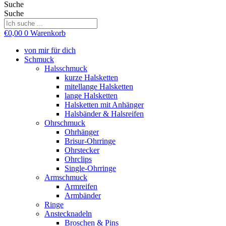
Suche
Suche
€
0,00
0
Warenkorb
von mir für dich
Schmuck
Halsschmuck
kurze Halsketten
mitellange Halsketten
lange Halsketten
Halsketten mit Anhänger
Halsbänder & Halsreifen
Ohrschmuck
Ohrhänger
Brisur-Ohrringe
Ohrstecker
Ohrclips
Single-Ohrringe
Armschmuck
Armreifen
Armbänder
Ringe
Anstecknadeln
Broschen & Pins