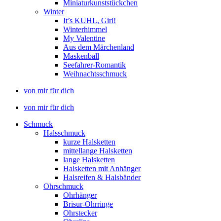
Miniaturkunststückchen
Winter
It’s KUHL, Girl!
Winterhimmel
My Valentine
Aus dem Märchenland
Maskenball
Seefahrer-Romantik
Weihnachtsschmuck
von mir für dich
von mir für dich
Schmuck
Halsschmuck
kurze Halsketten
mittellange Halsketten
lange Halsketten
Halsketten mit Anhänger
Halsreifen & Halsbänder
Ohrschmuck
Ohrhänger
Brisur-Ohrringe
Ohrstecker