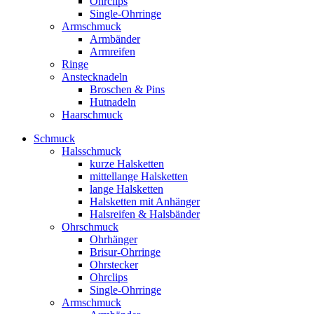
Ohrclips
Single-Ohrringe
Armschmuck
Armbänder
Armreifen
Ringe
Anstecknadeln
Broschen & Pins
Hutnadeln
Haarschmuck
Schmuck
Halsschmuck
kurze Halsketten
mittellange Halsketten
lange Halsketten
Halsketten mit Anhänger
Halsreifen & Halsbänder
Ohrschmuck
Ohrhänger
Brisur-Ohrringe
Ohrstecker
Ohrclips
Single-Ohrringe
Armschmuck