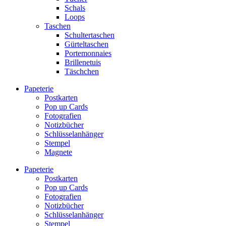
Schals
Loops
Taschen
Schultertaschen
Gürteltaschen
Portemonnaies
Brillenetuis
Täschchen
Papeterie
Postkarten
Pop up Cards
Fotografien
Notizbücher
Schlüsselanhänger
Stempel
Magnete
Papeterie
Postkarten
Pop up Cards
Fotografien
Notizbücher
Schlüsselanhänger
Stempel