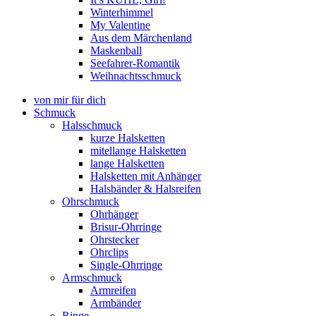
Winterhimmel
My Valentine
Aus dem Märchenland
Maskenball
Seefahrer-Romantik
Weihnachtsschmuck
von mir für dich
Schmuck
Halsschmuck
kurze Halsketten
mitellange Halsketten
lange Halsketten
Halsketten mit Anhänger
Halsbänder & Halsreifen
Ohrschmuck
Ohrhänger
Brisur-Ohrringe
Ohrstecker
Ohrclips
Single-Ohrringe
Armschmuck
Armreifen
Armbänder
Ringe