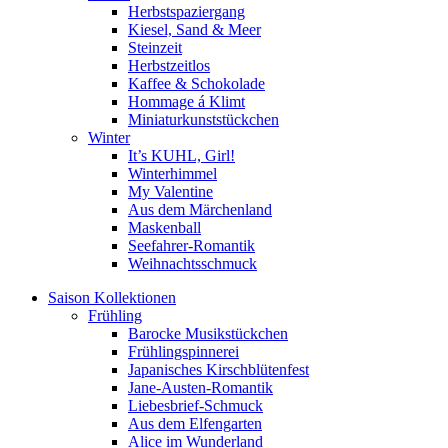
Herbstspaziergang
Kiesel, Sand & Meer
Steinzeit
Herbstzeitlos
Kaffee & Schokolade
Hommage á Klimt
Miniaturkunststückchen
Winter
It’s KUHL, Girl!
Winterhimmel
My Valentine
Aus dem Märchenland
Maskenball
Seefahrer-Romantik
Weihnachtsschmuck
Saison Kollektionen
Frühling
Barocke Musikstückchen
Frühlingspinnerei
Japanisches Kirschblütenfest
Jane-Austen-Romantik
Liebesbrief-Schmuck
Aus dem Elfengarten
Alice im Wunderland