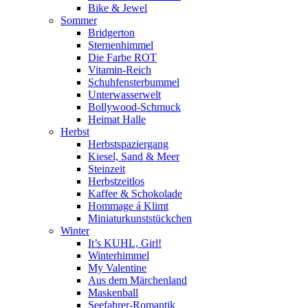
Bike & Jewel
Sommer
Bridgerton
Sternenhimmel
Die Farbe ROT
Vitamin-Reich
Schuhfensterbummel
Unterwasserwelt
Bollywood-Schmuck
Heimat Halle
Herbst
Herbstspaziergang
Kiesel, Sand & Meer
Steinzeit
Herbstzeitlos
Kaffee & Schokolade
Hommage á Klimt
Miniaturkunststückchen
Winter
It’s KUHL, Girl!
Winterhimmel
My Valentine
Aus dem Märchenland
Maskenball
Seefahrer-Romantik